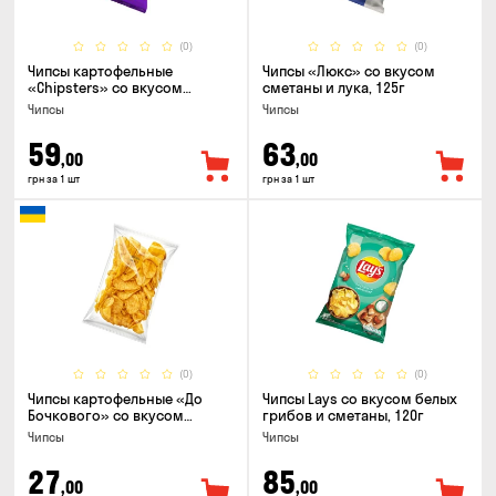
(0)
(0)
Чипсы картофельные
Чипсы «Люкс» со вкусом
«Chipsters» со вкусом
сметаны и лука, 125г
острый удон, 100г
Чипсы
Чипсы
59
63
,00
,00
грн за 1 шт
грн за 1 шт
(0)
(0)
Чипсы картофельные «До
Чипсы Lays со вкусом белых
Бочкового» со вкусом
грибов и сметаны, 120г
сметаны с зеленью, 100г
Чипсы
Чипсы
27
85
,00
,00