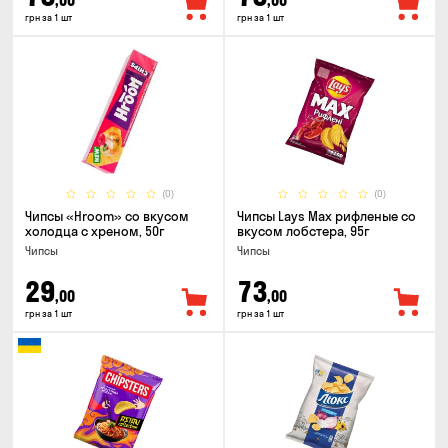
,00
,00
грн за 1 шт
грн за 1 шт
(0)
(0)
Чипсы «Hroom» со вкусом
Чипсы Lays Max рифленые со
холодца с хреном, 50г
вкусом лобстера, 95г
Чипсы
Чипсы
29
73
,00
,00
грн за 1 шт
грн за 1 шт