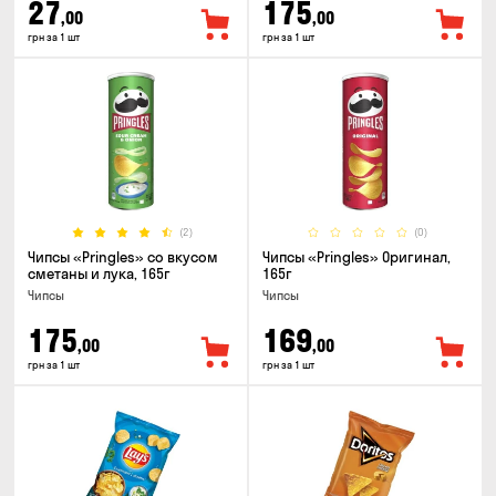
27
175
,00
,00
грн за 1 шт
грн за 1 шт
(2)
(0)
Чипсы «Pringles» со вкусом
Чипсы «Pringles» Оригинал,
сметаны и лука, 165г
165г
Чипсы
Чипсы
175
169
,00
,00
грн за 1 шт
грн за 1 шт