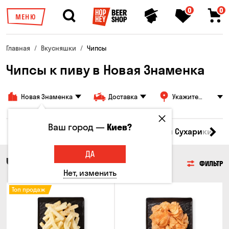
0
0
МЕНЮ
Главная
Вкусняшки
Чипсы
Чипсы к пиву в Новая Знаменка
Новая Знаменка
Доставка
Укажите
адрес
Ваш город —
Киев?
Кукуруза
Семечки
Чипсы
Гренки и Сухарики
З
ДА
ЧИПСЫ
ФИЛЬТР
Нет, изменить
Топ продаж