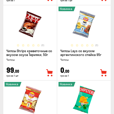
грн за 1
грн за 1 шт
Новинка
(0)
(0)
Чипсы Shrips креветочные со
Чипсы Lays со вкусом
вкусом соуса Терияки, 50г
аргентинского стейка 95г
Чипсы
Чипсы
99
0
,00
,00
грн за 1 шт
грн за 1
Новинка
Новинка