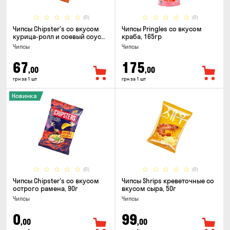
(0)
(0)
Чипсы Chipster's со вкусом
Чипсы Pringles со вкусом
курица-ролл и соевый соус
краба, 165гр
90г
Чипсы
Чипсы
67
175
,00
,00
грн за 1 шт
грн за 1 шт
Новинка
(0)
(0)
Чипсы Chipster's со вкусом
Чипсы Shrips креветочные со
острого рамена, 90г
вкусом сыра, 50г
Чипсы
Чипсы
0
99
,00
,00