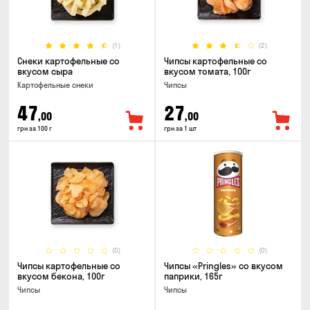
(1)
(2)
Снеки картофельные со
Чипсы картофельные со
вкусом сыра
вкусом томата, 100г
Картофельные снеки
Чипсы
47
27
,00
,00
грн за 100 г
грн за 1 шт
(0)
(0)
Чипсы картофельные со
Чипсы «Pringles» со вкусом
вкусом бекона, 100г
паприки, 165г
Чипсы
Чипсы