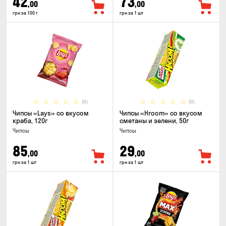
42
73
,00
,00
грн за 100 г
грн за 1 шт
(0)
(0)
Чипсы «Lays» со вкусом
Чипсы «Hroom» со вкусом
краба, 120г
сметаны и зелени, 50г
Чипсы
Чипсы
85
29
,00
,00
грн за 1 шт
грн за 1 шт