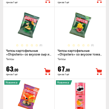
грн за 1 шт
грн за 1 шт
(0)
(0)
Чипсы картофельные
Чипсы картофельные
«Chipsters» со вкусом сыр и
«Chipsters» со вкусом томат
лук, 95г
спайси, 95г
Чипсы
Чипсы
63
67
,00
,00
грн за 1 шт
грн за 1 шт
Новинка
Новинка