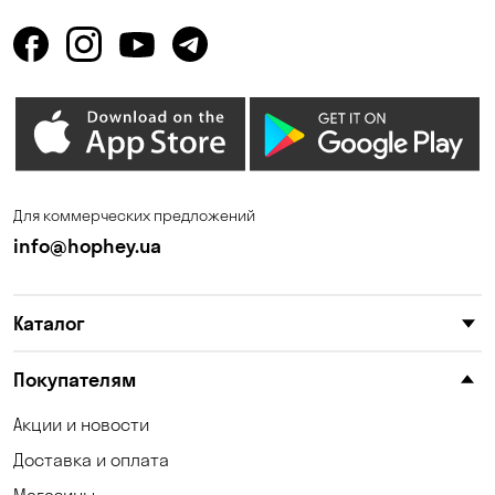
Горбаневка
Горенка
Горишние Плавни
Гостомель
Дмитровка
Днепр
Елизаветовка
Зазимье
Запорожье
Ирпень
Для коммерческих предложений
Калиновка
Каменные Потоки
info@hophey.ua
Каменское
Карнауховка
Каталог
Катериновка
Келеберда
Киев
Клинцы
Покупателям
Княжичи
Корсунцы
Акции и новости
Доставка и оплата
Котовка
Кошары