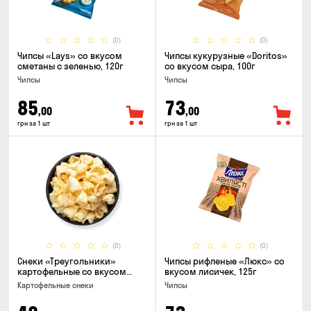
(0)
(0)
Чипсы «Lays» со вкусом
Чипсы кукурузные «Doritos»
сметаны с зеленью, 120г
со вкусом сыра, 100г
Чипсы
Чипсы
85
73
,00
,00
грн за 1 шт
грн за 1 шт
(0)
(0)
Снеки «Треугольники»
Чипсы рифленые «Люкс» со
картофельные со вкусом
вкусом лисичек, 125г
сметаны с луком
Картофельные снеки
Чипсы