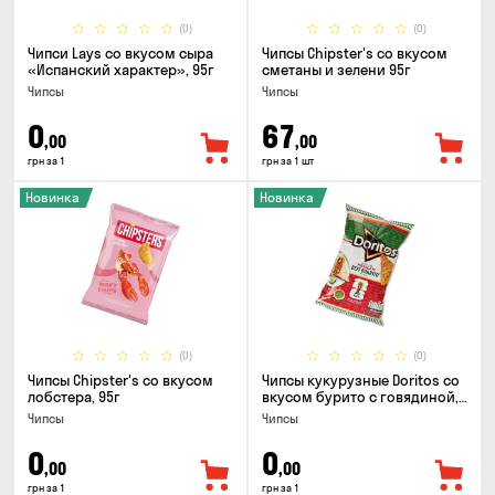
(0)
(0)
Чипси Lays со вкусом сыра
Чипсы Chipster's со вкусом
«Испанский характер», 95г
сметаны и зелени 95г
Чипсы
Чипсы
0
67
,00
,00
грн за 1
грн за 1 шт
Новинка
Новинка
(0)
(0)
Чипсы Chipster's со вкусом
Чипсы кукурузные Doritos со
лобстера, 95г
вкусом бурито с говядиной,
90г
Чипсы
Чипсы
0
0
,00
,00
грн за 1
грн за 1