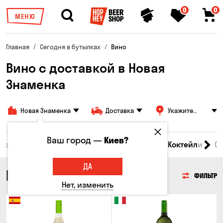
0
0
МЕНЮ
Главная
Сегодня в бутылках
Вино
Вино с доставкой в Новая
Знаменка
Новая Знаменка
Доставка
Укажите
адрес
Ваш город —
Киев?
 товары
Пиво
Сидр
Вино
Виски
Коктейли
С
ДА
ВИНО
ФИЛЬТР
Нет, изменить