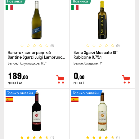
Новинка
Новинка
(0)
(0)
Напиток виноградный
Вино Sgarzi Moscato IGT
Cantine Sgarzi Luigi Lambrusco
Rubicone 0.75л
IGT Emilia Bianca Frizziante
Белое, Полусладкое, 6.5°
Белое, Сладкое, 7°
0.75л
189
0
,00
,00
грн за 1 шт
грн за 1
Только онлайн
Только онлайн
(1)
(1)