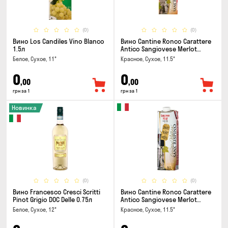
(0)
(0)
Вино Los Candiles Vino Blanco
Вино Cantine Ronco Carattere
1.5л
Antico Sangiovese Merlot
Rubicone IGT 0.25л
Белое, Сухое, 11°
Красное, Сухое, 11.5°
0
0
,00
,00
грн за 1
грн за 1
Новинка
(0)
(0)
Вино Francesco Cresci Scritti
Вино Cantine Ronco Carattere
Pinot Grigio DOC Delle 0.75л
Antico Sangiovese Merlot
Rubicone IGT 1л
Белое, Сухое, 12°
Красное, Сухое, 11.5°