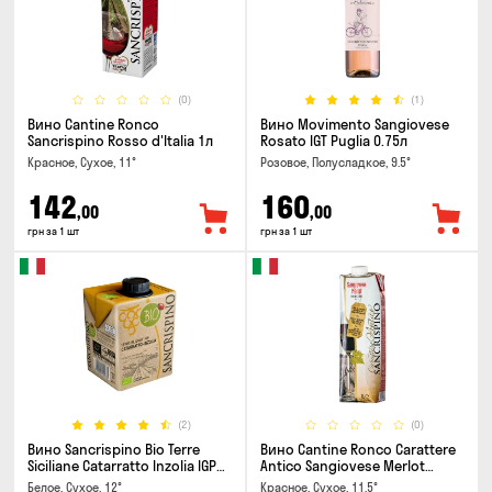
(0)
(1)
Вино Cantine Ronco
Вино Movimento Sangiovese
Sancrispino Rosso d'Italia 1л
Rosato IGT Puglia 0.75л
Красное, Сухое, 11°
Розовое, Полусладкое, 9.5°
142
160
,00
,00
грн за 1 шт
грн за 1 шт
(2)
(0)
Вино Sancrispino Bio Terre
Вино Cantine Ronco Carattere
Siciliane Catarratto Inzolia IGP
Antico Sangiovese Merlot
0.5л
Rubicone IGT 1л
Белое, Сухое, 12°
Красное, Сухое, 11.5°