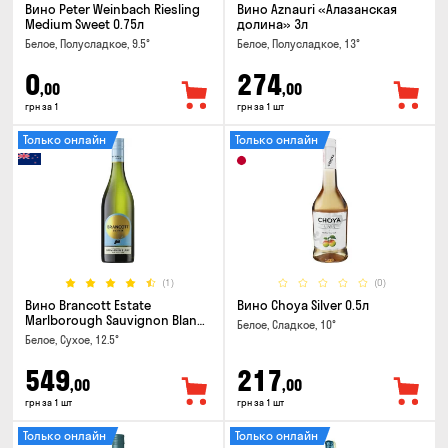
Вино Peter Weinbach Riesling
Вино Aznauri «Алазанская
Medium Sweet 0.75л
долина» 3л
Белое, Полусладкое, 9.5°
Белое, Полусладкое, 13°
0
274
,00
,00
грн за 1
грн за 1 шт
Только онлайн
Только онлайн
(1)
(0)
Вино Brancott Estate
Вино Choya Silver 0.5л
Marlborough Sauvignon Blanc
Белое, Сладкое, 10°
0.75л
Белое, Сухое, 12.5°
549
217
,00
,00
грн за 1 шт
грн за 1 шт
Только онлайн
Только онлайн