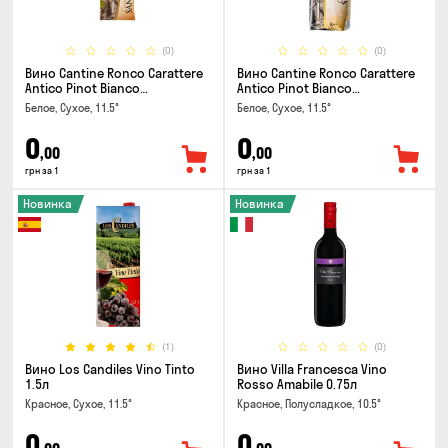
(0)
(0)
Вино Cantine Ronco Carattere
Вино Cantine Ronco Carattere
Antico Pinot Bianco
Antico Pinot Bianco
Chardonnay Rubicone IGT 0.25л
Chardonnay Rubicone IGT 1л
Белое, Сухое, 11.5°
Белое, Сухое, 11.5°
0
0
,00
,00
грн за 1
грн за 1
Новинка
Новинка
(1)
(0)
Вино Los Candiles Vino Tinto
Вино Villa Francesca Vino
1.5л
Rosso Amabile 0.75л
Красное, Сухое, 11.5°
Красное, Полусладкое, 10.5°
0
0