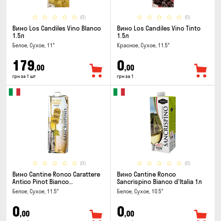
(0)
(0)
Вино Los Candiles Vino Blanco
Вино Los Candiles Vino Tinto
1.5л
1.5л
Белое, Сухое, 11°
Красное, Сухое, 11.5°
179
0
,00
,00
грн за 1 шт
грн за 1
(0)
(0)
Вино Cantine Ronco Carattere
Вино Cantine Ronco
Antico Pinot Bianco
Sancrispino Bianco d'Italia 1л
Chardonnay Rubicone IGT 1л
Белое, Сухое, 11.5°
Белое, Сухое, 10.5°
0
0
,00
,00