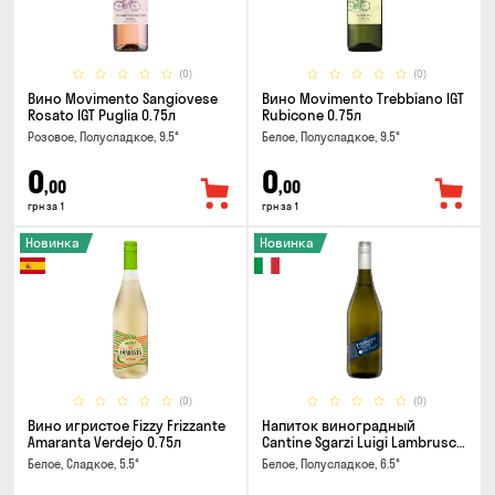
(0)
(0)
Вино Movimento Sangiovese
Вино Movimento Trebbiano IGT
Rosato IGT Puglia 0.75л
Rubicone 0.75л
Розовое, Полусладкое, 9.5°
Белое, Полусладкое, 9.5°
0
0
,00
,00
грн за 1
грн за 1
Новинка
Новинка
(0)
(0)
Вино игристое Fizzy Frizzante
Напиток виноградный
Amaranta Verdejo 0.75л
Cantine Sgarzi Luigi Lambrusco
IGT Emilia Bianca Frizziante
Белое, Сладкое, 5.5°
Белое, Полусладкое, 6.5°
0.75л