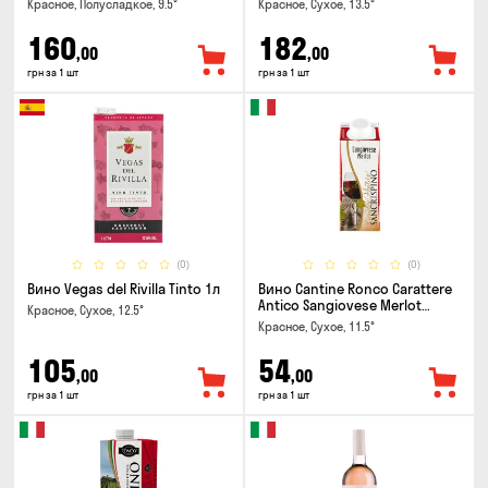
Красное, Полусладкое, 9.5°
Красное, Сухое, 13.5°
160
182
,00
,00
грн за 1 шт
грн за 1 шт
(0)
(0)
Вино Vegas del Rivilla Tinto 1л
Вино Cantine Ronco Carattere
Antico Sangiovese Merlot
Красное, Сухое, 12.5°
Rubicone IGT 0.25л
Красное, Сухое, 11.5°
105
54
,00
,00
грн за 1 шт
грн за 1 шт