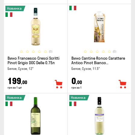
Новинка
(0)
(0)
Вино Francesco Cresci Scritti
Вино Cantine Ronco Carattere
Pinot Grigio DOC Delle 0.75л
Antico Pinot Bianco
Chardonnay Rubicone IGT 0.25л
Белое, Сухое, 12°
Белое, Сухое, 11.5°
199
0
,00
,00
грн за 1 шт
грн за 1
Новинка
Новинка