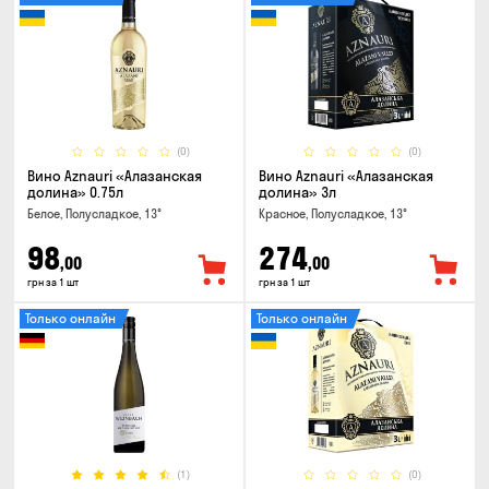
(0)
(0)
Вино Aznauri «Алазанская
Вино Aznauri «Алазанская
долина» 0.75л
долина» 3л
Белое, Полусладкое, 13°
Красное, Полусладкое, 13°
98
274
,00
,00
грн за 1 шт
грн за 1 шт
Только онлайн
Только онлайн
(1)
(0)