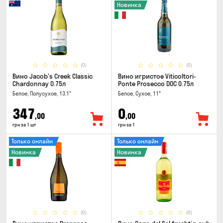
Новинка
(0)
(0)
Вино Jacob's Creek Classic
Вино игристое Viticoltori-
Chardonnay 0.75л
Ponte Prosecco DOC 0.75л
Белое, Полусухое, 13.1°
Белое, Сухое, 11°
347
0
,00
,00
грн за 1 шт
грн за 1
Только онлайн
Только онлайн
Новинка
Новинка
(0)
(0)