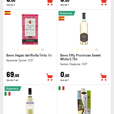
,00
,00
грн за 1
грн за 1
Новинка
(0)
(0)
Вино Vegas del Rivilla Tinto 1л
Вино Fifty Provinces Sweet
White 0.75л
Красное, Сухое, 12.5°
Белое, Сладкое, 10.5°
69
0
,00
,00
грн за 1 шт
грн за 1
Новинка