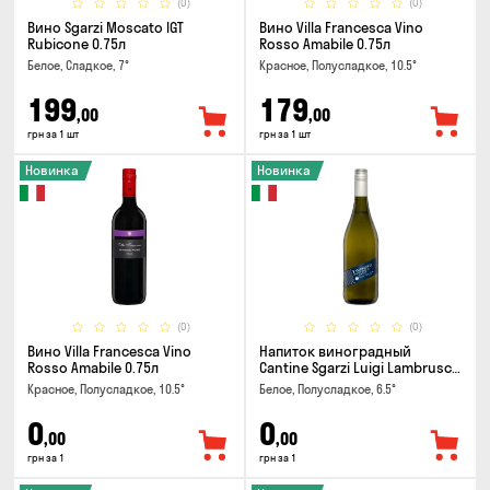
(0)
(0)
Вино Sgarzi Moscato IGT
Вино Villa Francesca Vino
Rubicone 0.75л
Rosso Amabile 0.75л
Белое, Сладкое, 7°
Красное, Полусладкое, 10.5°
199
179
,00
,00
грн за 1 шт
грн за 1 шт
Новинка
Новинка
(0)
(0)
Вино Villa Francesca Vino
Напиток виноградный
Rosso Amabile 0.75л
Cantine Sgarzi Luigi Lambrusco
IGT Emilia Bianca Frizziante
Красное, Полусладкое, 10.5°
Белое, Полусладкое, 6.5°
0.75л
0
0
,00
,00
грн за 1
грн за 1