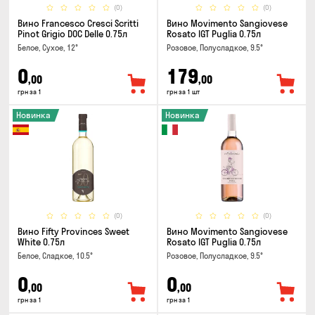
(0)
(0)
Вино Francesco Cresci Scritti
Вино Movimento Sangiovese
Pinot Grigio DOC Delle 0.75л
Rosato IGT Puglia 0.75л
Белое, Сухое, 12°
Розовое, Полусладкое, 9.5°
0
179
,00
,00
грн за 1
грн за 1 шт
Новинка
Новинка
(0)
(0)
Вино Fifty Provinces Sweet
Вино Movimento Sangiovese
White 0.75л
Rosato IGT Puglia 0.75л
Белое, Сладкое, 10.5°
Розовое, Полусладкое, 9.5°
0
0
,00
,00
грн за 1
грн за 1