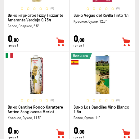
(0)
(0)
Вино игристое Fizzy Frizzante
Вино Vegas del Rivilla Tinto 1л
Amaranta Verdejo 0.75л
Красное, Сухое, 12.5°
Белое, Сладкое, 5.5°
0
0
,00
,00
грн за 1
грн за 1
Новинка
(0)
(0)
Вино Cantine Ronco Carattere
Вино Los Candiles Vino Blanco
Antico Sangiovese Merlot
1.5л
Rubicone IGT 1л
Красное, Сухое, 11.5°
Белое, Сухое, 11°
0
0
,00
,00
грн за 1
грн за 1