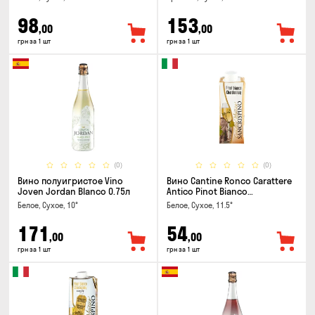
98
153
,00
,00
грн за 1 шт
грн за 1 шт
(0)
(0)
Вино полуигристое Vino
Вино Cantine Ronco Carattere
Joven Jordan Blanco 0.75л
Antico Pinot Bianco
Chardonnay Rubicone IGT 0.25л
Белое, Сухое, 10°
Белое, Сухое, 11.5°
171
54
,00
,00
грн за 1 шт
грн за 1 шт