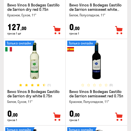
Вино Vinos & Bodegas Castillo
Вино Vinos & Bodegas Castillo
de Sarrion dry red 0.75л
de Sarrion semisweet white
0.75л
Красное, Сухое, 11°
Белое, Полусладкое, 11°
127
0
,00
,00
грн за 1 шт
грн за 1
Только онлайн
Только онлайн
(1)
(0)
Вино Vinos & Bodegas Castillo
Вино Vinos & Bodegas Castillo
de Sarrion dry white 0.75л
de Sarrion semisweet red 0.75л
Белое, Сухое, 11°
Красное, Полусладкое, 11°
0
0
,00
,00
грн за 1
грн за 1
Только онлайн
Только онлайн