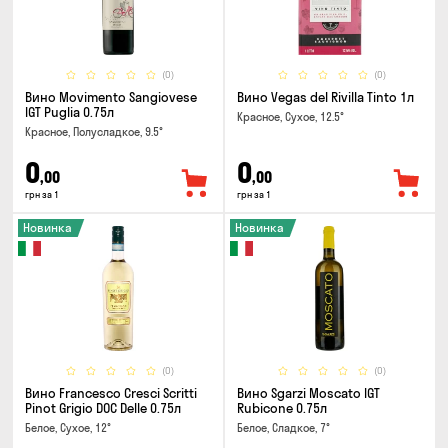
(0)
(0)
Вино Movimento Sangiovese
Вино Vegas del Rivilla Tinto 1л
IGT Puglia 0.75л
Красное, Сухое, 12.5°
Красное, Полусладкое, 9.5°
0
0
,00
,00
грн за 1
грн за 1
Новинка
Новинка
(0)
(0)
Вино Francesco Cresci Scritti
Вино Sgarzi Moscato IGT
Pinot Grigio DOC Delle 0.75л
Rubicone 0.75л
Белое, Сухое, 12°
Белое, Сладкое, 7°