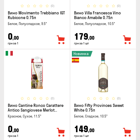
(0)
(0)
Вино Movimento Trebbiano IGT
Вино Villa Francesca Vino
Rubicone 0.75л
Bianco Amabile 0.75л
Белое, Полусладкое, 9.5°
Белое, Полусладкое, 10.5°
0
179
,00
,00
грн за 1
грн за 1 шт
Новинка
(0)
(0)
Вино Cantine Ronco Carattere
Вино Fifty Provinces Sweet
Antico Sangiovese Merlot
White 0.75л
Rubicone IGT 0.25л
Красное, Сухое, 11.5°
Белое, Сладкое, 10.5°
0
149
,00
,00
грн за 1
грн за 1 шт