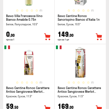
(0)
(0)
Вино Villa Francesca Vino
Вино Cantine Ronco
Bianco Amabile 0.75л
Sancrispino Bianco d'Italia 1л
Белое, Полусладкое, 10.5°
Белое, Сухое, 10.5°
0
149
,00
,00
грн за 1
грн за 1 шт
(0)
(0)
Вино Cantine Ronco Carattere
Вино Cantine Ronco Carattere
Antico Sangiovese Merlot
Antico Sangiovese Merlot
Rubicone IGT 0.25л
Rubicone IGT 1л
Красное, Сухое, 11.5°
Красное, Сухое, 11.5°
59
169
,50
,00