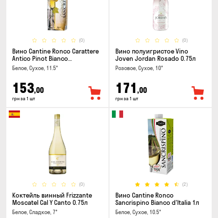
(0)
(0)
Вино Cantine Ronco Carattere
Вино полуигристое Vino
Antico Pinot Bianco
Joven Jordan Rosado 0.75л
Chardonnay Rubicone IGT 1л
Белое, Сухое, 11.5°
Розовое, Сухое, 10°
153
171
,00
,00
грн за 1 шт
грн за 1 шт
(0)
(2)
Коктейль винный Frizzante
Вино Cantine Ronco
Moscatel Cal Y Canto 0.75л
Sancrispino Bianco d'Italia 1л
Белое, Сладкое, 7°
Белое, Сухое, 10.5°