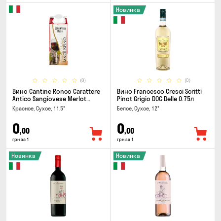
Новинка
(0)
(0)
Вино Cantine Ronco Carattere
Вино Francesco Cresci Scritti
Antico Sangiovese Merlot
Pinot Grigio DOC Delle 0.75л
Rubicone IGT 0.25л
Красное, Сухое, 11.5°
Белое, Сухое, 12°
0
0
,00
,00
грн за 1
грн за 1
Новинка
Новинка