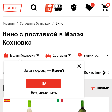
0
0
МЕНЮ
Главная
Сегодня в бутылках
Вино
Вино с доставкой в Малая
Кохновка
Малая Кохновка
Доставка
Укажите
адрес
Ваш город —
Киев?
 товары
Пиво
Сидр
Вино
Виски
Коктейли
С
ДА
ВИНО
ФИЛЬТР
Нет, изменить