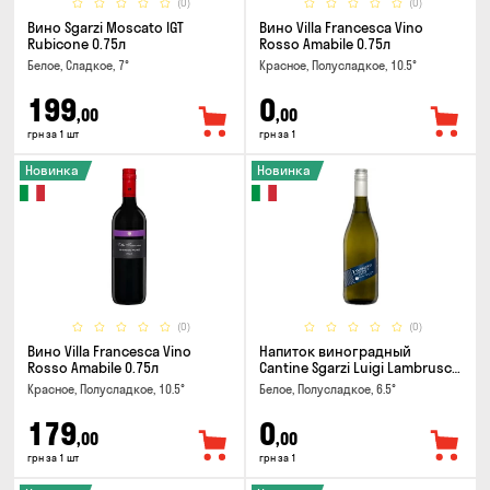
(0)
(0)
Вино Sgarzi Moscato IGT
Вино Villa Francesca Vino
Rubicone 0.75л
Rosso Amabile 0.75л
Белое, Сладкое, 7°
Красное, Полусладкое, 10.5°
199
0
,00
,00
грн за 1 шт
грн за 1
Новинка
Новинка
(0)
(0)
Вино Villa Francesca Vino
Напиток виноградный
Rosso Amabile 0.75л
Cantine Sgarzi Luigi Lambrusco
IGT Emilia Bianca Frizziante
Красное, Полусладкое, 10.5°
Белое, Полусладкое, 6.5°
0.75л
179
0
,00
,00
грн за 1 шт
грн за 1