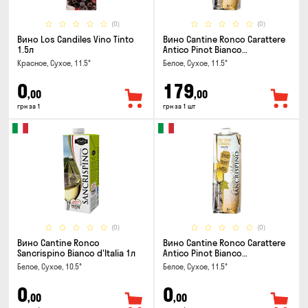
(0)
(0)
Вино Los Candiles Vino Tinto
Вино Cantine Ronco Carattere
1.5л
Antico Pinot Bianco
Chardonnay Rubicone IGT 1л
Красное, Сухое, 11.5°
Белое, Сухое, 11.5°
0
179
,00
,00
грн за 1
грн за 1 шт
(0)
(0)
Вино Cantine Ronco
Вино Cantine Ronco Carattere
Sancrispino Bianco d'Italia 1л
Antico Pinot Bianco
Chardonnay Rubicone IGT 1л
Белое, Сухое, 10.5°
Белое, Сухое, 11.5°
0
0
,00
,00