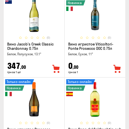
Новинка
(0)
(0)
Вино Jacob's Creek Classic
Вино игристое Viticoltori-
Chardonnay 0.75л
Ponte Prosecco DOC 0.75л
Белое, Полусухое, 13.1°
Белое, Сухое, 11°
347
0
,00
,00
грн за 1 шт
грн за 1
Только онлайн
Только онлайн
Новинка
Новинка
(0)
(0)