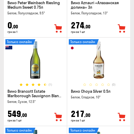
Вино Peter Weinbach Riesling
Вино Aznauri «Алазанская
Medium Sweet 0.75л
долина» 3л
Белое, Полусладкое, 9.5°
Белое, Полусладкое, 13°
0
274
,00
,00
грн за 1
грн за 1 шт
Только онлайн
Только онлайн
(1)
(0)
Вино Brancott Estate
Вино Choya Silver 0.5л
Marlborough Sauvignon Blanc
Белое, Сладкое, 10°
0.75л
Белое, Сухое, 12.5°
549
217
,00
,00
грн за 1 шт
грн за 1 шт
Только онлайн
Только онлайн