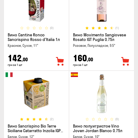
(0)
(1)
Вино Cantine Ronco
Вино Movimento Sangiovese
Sancrispino Rosso d'Italia 1л
Rosato IGT Puglia 0.75л
Красное, Сухое, 11°
Розовое, Полусладкое, 9.5°
142
160
,00
,00
грн за 1 шт
грн за 1 шт
(2)
(0)
Вино Sancrispino Bio Terre
Вино полуигристое Vino
Siciliane Catarratto Inzolia IGP
Joven Jordan Blanco 0.75л
0.5л
Белое, Сухое, 12°
Белое, Сухое, 10°