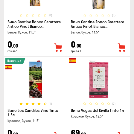
(0)
(0)
Вино Cantine Ronco Carattere
Вино Cantine Ronco Carattere
Antico Pinot Bianco
Antico Pinot Bianco
Chardonnay Rubicone IGT 0.25л
Chardonnay Rubicone IGT 1л
Белое, Сухое, 11.5°
Белое, Сухое, 11.5°
0
0
,00
,00
грн за 1
грн за 1
Новинка
(1)
(0)
Вино Los Candiles Vino Tinto
Вино Vegas del Rivilla Tinto 1л
1.5л
Красное, Сухое, 12.5°
Красное, Сухое, 11.5°
0
69