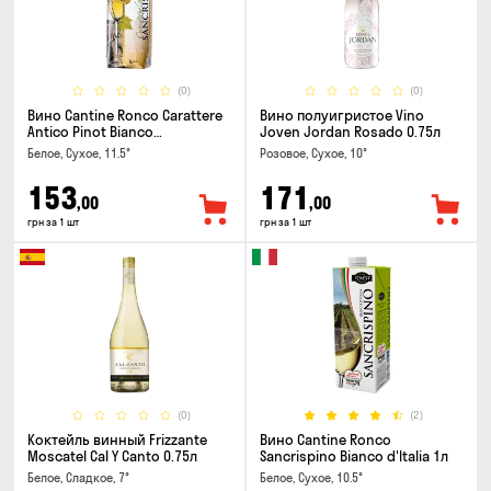
(0)
(0)
Вино Cantine Ronco Carattere
Вино полуигристое Vino
Antico Pinot Bianco
Joven Jordan Rosado 0.75л
Chardonnay Rubicone IGT 1л
Белое, Сухое, 11.5°
Розовое, Сухое, 10°
153
171
,00
,00
грн за 1 шт
грн за 1 шт
(0)
(2)
Коктейль винный Frizzante
Вино Cantine Ronco
Moscatel Cal Y Canto 0.75л
Sancrispino Bianco d'Italia 1л
Белое, Сладкое, 7°
Белое, Сухое, 10.5°