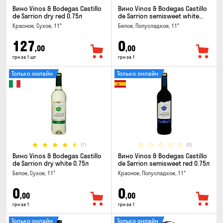
Вино Vinos & Bodegas Castillo
Вино Vinos & Bodegas Castillo
de Sarrion dry red 0.75л
de Sarrion semisweet white
0.75л
Красное, Сухое, 11°
Белое, Полусладкое, 11°
127
0
,00
,00
грн за 1 шт
грн за 1
Только онлайн
Только онлайн
(1)
(0)
Вино Vinos & Bodegas Castillo
Вино Vinos & Bodegas Castillo
de Sarrion dry white 0.75л
de Sarrion semisweet red 0.75л
Белое, Сухое, 11°
Красное, Полусладкое, 11°
0
0
,00
,00
грн за 1
грн за 1
Только онлайн
Только онлайн