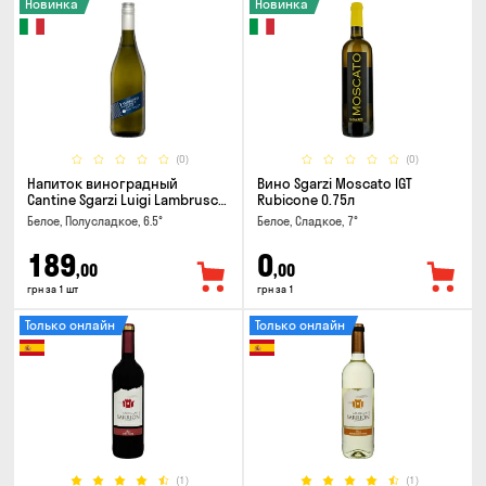
Новинка
Новинка
(0)
(0)
Напиток виноградный
Вино Sgarzi Moscato IGT
Cantine Sgarzi Luigi Lambrusco
Rubicone 0.75л
IGT Emilia Bianca Frizziante
Белое, Полусладкое, 6.5°
Белое, Сладкое, 7°
0.75л
189
0
,00
,00
грн за 1 шт
грн за 1
Только онлайн
Только онлайн
(1)
(1)