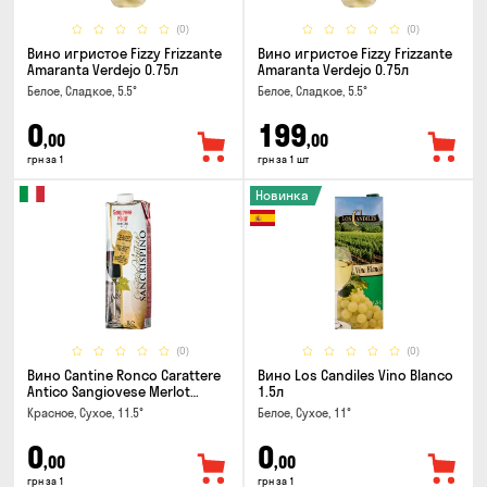
(0)
(0)
Вино игристое Fizzy Frizzante
Вино игристое Fizzy Frizzante
Amaranta Verdejo 0.75л
Amaranta Verdejo 0.75л
Белое, Сладкое, 5.5°
Белое, Сладкое, 5.5°
0
199
,00
,00
грн за 1
грн за 1 шт
Новинка
(0)
(0)
Вино Cantine Ronco Carattere
Вино Los Candiles Vino Blanco
Antico Sangiovese Merlot
1.5л
Rubicone IGT 1л
Красное, Сухое, 11.5°
Белое, Сухое, 11°
0
0
,00
,00
грн за 1
грн за 1