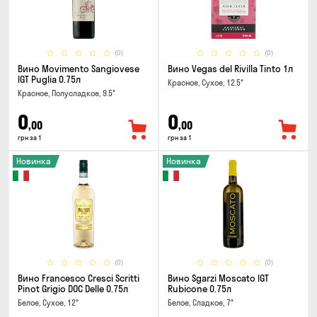
(0)
(0)
Вино Movimento Sangiovese
Вино Vegas del Rivilla Tinto 1л
IGT Puglia 0.75л
Красное, Сухое, 12.5°
Красное, Полусладкое, 9.5°
0
0
,00
,00
грн за 1
грн за 1
Новинка
Новинка
(0)
(0)
Вино Francesco Cresci Scritti
Вино Sgarzi Moscato IGT
Pinot Grigio DOC Delle 0.75л
Rubicone 0.75л
Белое, Сухое, 12°
Белое, Сладкое, 7°