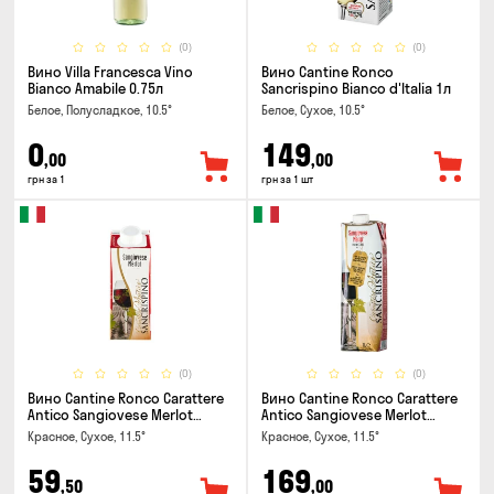
(0)
(0)
Вино Villa Francesca Vino
Вино Cantine Ronco
Bianco Amabile 0.75л
Sancrispino Bianco d'Italia 1л
Белое, Полусладкое, 10.5°
Белое, Сухое, 10.5°
0
149
,00
,00
грн за 1
грн за 1 шт
(0)
(0)
Вино Cantine Ronco Carattere
Вино Cantine Ronco Carattere
Antico Sangiovese Merlot
Antico Sangiovese Merlot
Rubicone IGT 0.25л
Rubicone IGT 1л
Красное, Сухое, 11.5°
Красное, Сухое, 11.5°
59
169
,50
,00