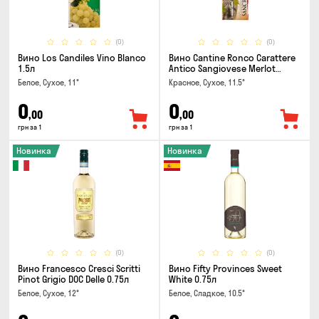
(0)
(0)
Вино Los Candiles Vino Blanco
Вино Cantine Ronco Carattere
1.5л
Antico Sangiovese Merlot
Rubicone IGT 0.25л
Белое, Сухое, 11°
Красное, Сухое, 11.5°
0
0
,00
,00
грн за 1
грн за 1
Новинка
Новинка
(0)
(0)
Вино Francesco Cresci Scritti
Вино Fifty Provinces Sweet
Pinot Grigio DOC Delle 0.75л
White 0.75л
Белое, Сухое, 12°
Белое, Сладкое, 10.5°