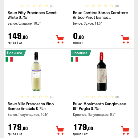
(0)
(0)
Вино Fifty Provinces Sweet
Вино Cantine Ronco Carattere
White 0.75л
Antico Pinot Bianco
Chardonnay Rubicone IGT 0.25л
Белое, Сладкое, 10.5°
Белое, Сухое, 11.5°
149
0
,00
,00
грн за 1 шт
грн за 1
Новинка
Новинка
(0)
(0)
Вино Villa Francesca Vino
Вино Movimento Sangiovese
Bianco Amabile 0.75л
IGT Puglia 0.75л
Белое, Полусладкое, 10.5°
Красное, Полусладкое, 9.5°
179
179
,00
,00
грн за 1 шт
грн за 1 шт