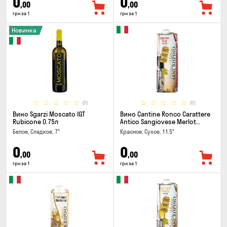
0
0
,00
,00
грн за 1
грн за 1
Новинка
(0)
(0)
Вино Sgarzi Moscato IGT
Вино Cantine Ronco Carattere
Rubicone 0.75л
Antico Sangiovese Merlot
Rubicone IGT 1л
Белое, Сладкое, 7°
Красное, Сухое, 11.5°
0
0
,00
,00
грн за 1
грн за 1