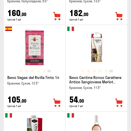
Красное, Полусладкое, 9.5°
Красное, Сухое, 13.5°
160
182
,00
,00
грн за 1 шт
грн за 1 шт
(0)
(0)
Вино Vegas del Rivilla Tinto 1л
Вино Cantine Ronco Carattere
Antico Sangiovese Merlot
Красное, Сухое, 12.5°
Rubicone IGT 0.25л
Красное, Сухое, 11.5°
105
54
,00
,00
грн за 1 шт
грн за 1 шт