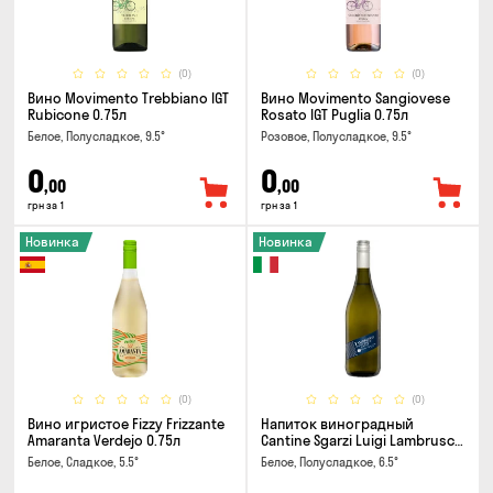
(0)
(0)
Вино Movimento Trebbiano IGT
Вино Movimento Sangiovese
Rubicone 0.75л
Rosato IGT Puglia 0.75л
Белое, Полусладкое, 9.5°
Розовое, Полусладкое, 9.5°
0
0
,00
,00
грн за 1
грн за 1
Новинка
Новинка
(0)
(0)
Вино игристое Fizzy Frizzante
Напиток виноградный
Amaranta Verdejo 0.75л
Cantine Sgarzi Luigi Lambrusco
IGT Emilia Bianca Frizziante
Белое, Сладкое, 5.5°
Белое, Полусладкое, 6.5°
0.75л