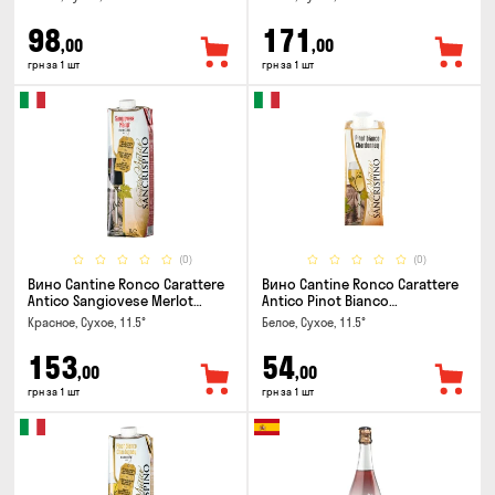
98
171
,00
,00
грн за 1 шт
грн за 1 шт
(0)
(0)
Вино Cantine Ronco Carattere
Вино Cantine Ronco Carattere
Antico Sangiovese Merlot
Antico Pinot Bianco
Rubicone IGT 1л
Chardonnay Rubicone IGT 0.25л
Красное, Сухое, 11.5°
Белое, Сухое, 11.5°
153
54
,00
,00
грн за 1 шт
грн за 1 шт