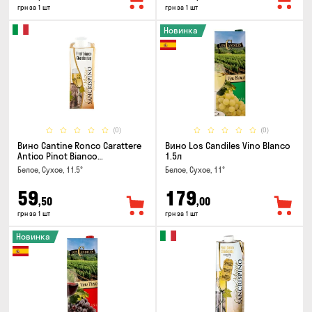
грн за 1 шт
грн за 1 шт
Новинка
(0)
(0)
Вино Cantine Ronco Carattere
Вино Los Candiles Vino Blanco
Antico Pinot Bianco
1.5л
Chardonnay Rubicone IGT 0.25л
Белое, Сухое, 11.5°
Белое, Сухое, 11°
59
179
,50
,00
грн за 1 шт
грн за 1 шт
Новинка