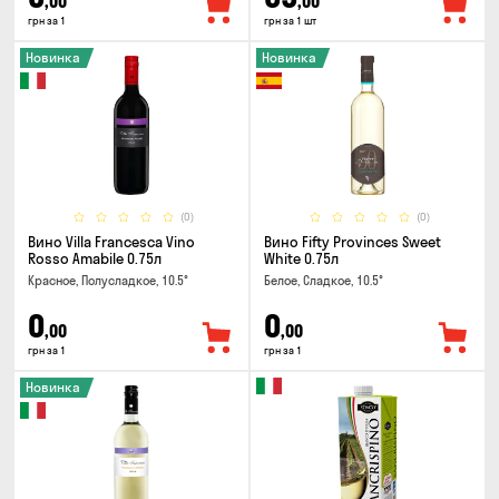
,00
,00
грн за 1
грн за 1 шт
Новинка
Новинка
(0)
(0)
Вино Villa Francesca Vino
Вино Fifty Provinces Sweet
Rosso Amabile 0.75л
White 0.75л
Красное, Полусладкое, 10.5°
Белое, Сладкое, 10.5°
0
0
,00
,00
грн за 1
грн за 1
Новинка