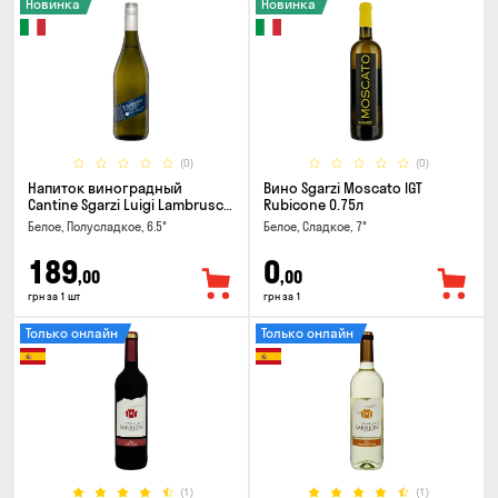
Новинка
Новинка
(0)
(0)
Напиток виноградный
Вино Sgarzi Moscato IGT
Cantine Sgarzi Luigi Lambrusco
Rubicone 0.75л
IGT Emilia Bianca Frizziante
Белое, Полусладкое, 6.5°
Белое, Сладкое, 7°
0.75л
189
0
,00
,00
грн за 1 шт
грн за 1
Только онлайн
Только онлайн
(1)
(1)