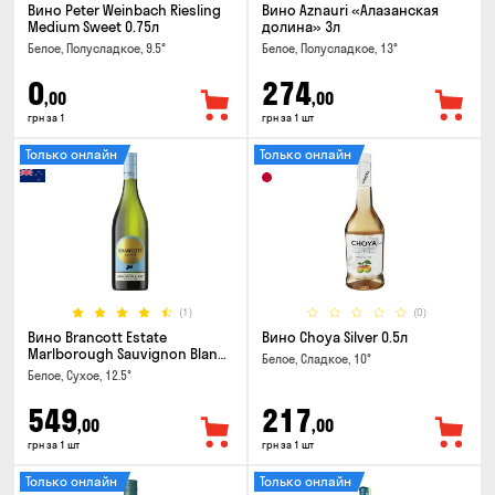
Вино Peter Weinbach Riesling
Вино Aznauri «Алазанская
Medium Sweet 0.75л
долина» 3л
Белое, Полусладкое, 9.5°
Белое, Полусладкое, 13°
0
274
,00
,00
грн за 1
грн за 1 шт
Только онлайн
Только онлайн
(1)
(0)
Вино Brancott Estate
Вино Choya Silver 0.5л
Marlborough Sauvignon Blanc
Белое, Сладкое, 10°
0.75л
Белое, Сухое, 12.5°
549
217
,00
,00
грн за 1 шт
грн за 1 шт
Только онлайн
Только онлайн