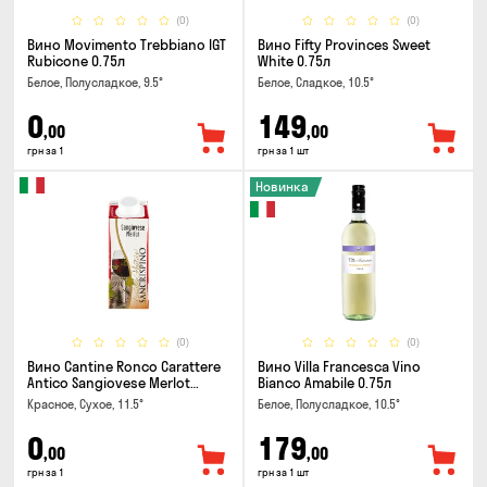
(0)
(0)
Вино Movimento Trebbiano IGT
Вино Fifty Provinces Sweet
Rubicone 0.75л
White 0.75л
Белое, Полусладкое, 9.5°
Белое, Сладкое, 10.5°
0
149
,00
,00
грн за 1
грн за 1 шт
Новинка
(0)
(0)
Вино Cantine Ronco Carattere
Вино Villa Francesca Vino
Antico Sangiovese Merlot
Bianco Amabile 0.75л
Rubicone IGT 0.25л
Красное, Сухое, 11.5°
Белое, Полусладкое, 10.5°
0
179
,00
,00
грн за 1
грн за 1 шт