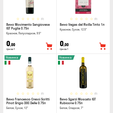
(0)
(0)
Вино Movimento Sangiovese
Вино Vegas del Rivilla Tinto 1л
IGT Puglia 0.75л
Красное, Сухое, 12.5°
Красное, Полусладкое, 9.5°
0
0
,00
,00
грн за 1
грн за 1
Новинка
Новинка
(0)
(0)
Вино Francesco Cresci Scritti
Вино Sgarzi Moscato IGT
Pinot Grigio DOC Delle 0.75л
Rubicone 0.75л
Белое, Сухое, 12°
Белое, Сладкое, 7°