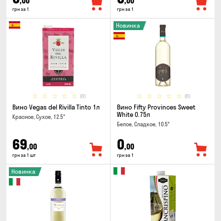
,00
,00
грн за 1
грн за 1
Новинка
(0)
(0)
Вино Vegas del Rivilla Tinto 1л
Вино Fifty Provinces Sweet
White 0.75л
Красное, Сухое, 12.5°
Белое, Сладкое, 10.5°
69
0
,00
,00
грн за 1 шт
грн за 1
Новинка