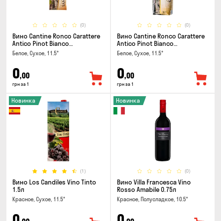
(0)
(0)
Вино Cantine Ronco Carattere
Вино Cantine Ronco Carattere
Antico Pinot Bianco
Antico Pinot Bianco
Chardonnay Rubicone IGT 0.25л
Chardonnay Rubicone IGT 1л
Белое, Сухое, 11.5°
Белое, Сухое, 11.5°
0
0
,00
,00
грн за 1
грн за 1
Новинка
Новинка
(1)
(0)
Вино Los Candiles Vino Tinto
Вино Villa Francesca Vino
1.5л
Rosso Amabile 0.75л
Красное, Сухое, 11.5°
Красное, Полусладкое, 10.5°
0
0