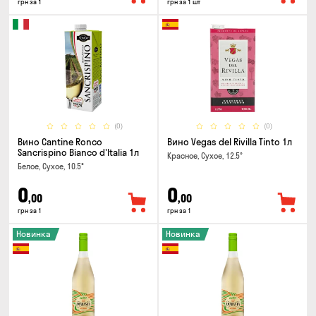
грн за 1
грн за 1 шт
(0)
(0)
Вино Cantine Ronco
Вино Vegas del Rivilla Tinto 1л
Sancrispino Bianco d'Italia 1л
Красное, Сухое, 12.5°
Белое, Сухое, 10.5°
0
0
,00
,00
грн за 1
грн за 1
Новинка
Новинка