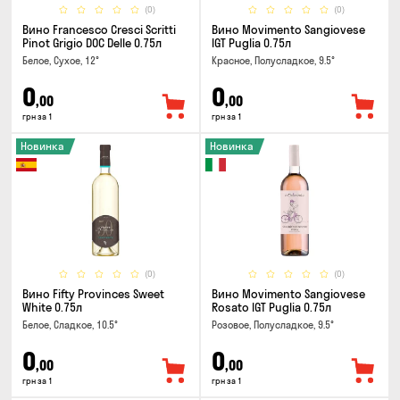
(0)
(0)
Вино Francesco Cresci Scritti
Вино Movimento Sangiovese
Pinot Grigio DOC Delle 0.75л
IGT Puglia 0.75л
Белое, Сухое, 12°
Красное, Полусладкое, 9.5°
0
0
,00
,00
грн за 1
грн за 1
Новинка
Новинка
(0)
(0)
Вино Fifty Provinces Sweet
Вино Movimento Sangiovese
White 0.75л
Rosato IGT Puglia 0.75л
Белое, Сладкое, 10.5°
Розовое, Полусладкое, 9.5°
0
0
,00
,00
грн за 1
грн за 1