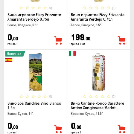
(0)
(0)
Вино игристое Fizzy Frizzante
Вино игристое Fizzy Frizzante
Amaranta Verdejo 0.75л
Amaranta Verdejo 0.75л
Белое, Сладкое, 5.5°
Белое, Сладкое, 5.5°
0
199
,00
,00
грн за 1
грн за 1 шт
Новинка
(0)
(0)
Вино Los Candiles Vino Blanco
Вино Cantine Ronco Carattere
1.5л
Antico Sangiovese Merlot
Rubicone IGT 1л
Белое, Сухое, 11°
Красное, Сухое, 11.5°
0
0
,00
,00
грн за 1
грн за 1