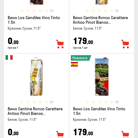
(0)
(0)
Вино Los Candiles Vino Tinto
Вино Cantine Ronco Carattere
1.5л
Antico Pinot Bianco
Chardonnay Rubicone IGT 1л
Красное, Сухое, 11.5°
Белое, Сухое, 11.5°
0
179
,00
,00
грн за 1
грн за 1 шт
Новинка
(0)
(0)
Вино Cantine Ronco Carattere
Вино Los Candiles Vino Tinto
Antico Pinot Bianco
1.5л
Chardonnay Rubicone IGT 1л
Белое, Сухое, 11.5°
Красное, Сухое, 11.5°
0
179
,00
,00