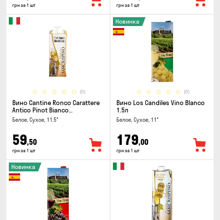
грн за 1 шт
грн за 1 шт
Новинка
(0)
(0)
Вино Cantine Ronco Carattere
Вино Los Candiles Vino Blanco
Antico Pinot Bianco
1.5л
Chardonnay Rubicone IGT 0.25л
Белое, Сухое, 11.5°
Белое, Сухое, 11°
59
179
,50
,00
грн за 1 шт
грн за 1 шт
Новинка