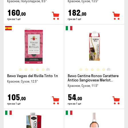
Красное, Полусладкое, 9.5°
Красное, Сухое, 13.5°
160
182
,00
,00
грн за 1 шт
грн за 1 шт
(0)
(0)
Вино Vegas del Rivilla Tinto 1л
Вино Cantine Ronco Carattere
Antico Sangiovese Merlot
Красное, Сухое, 12.5°
Rubicone IGT 0.25л
Красное, Сухое, 11.5°
105
54
,00
,00
грн за 1 шт
грн за 1 шт