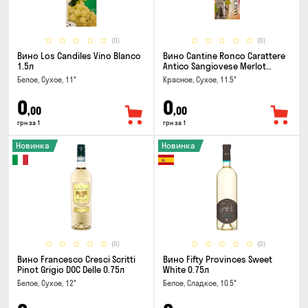
(0)
(0)
Вино Los Candiles Vino Blanco
Вино Cantine Ronco Carattere
1.5л
Antico Sangiovese Merlot
Rubicone IGT 0.25л
Белое, Сухое, 11°
Красное, Сухое, 11.5°
0
0
,00
,00
грн за 1
грн за 1
Новинка
Новинка
(0)
(0)
Вино Francesco Cresci Scritti
Вино Fifty Provinces Sweet
Pinot Grigio DOC Delle 0.75л
White 0.75л
Белое, Сухое, 12°
Белое, Сладкое, 10.5°