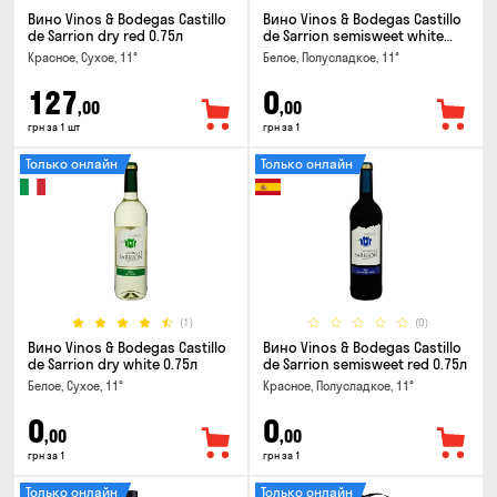
Вино Vinos & Bodegas Castillo
Вино Vinos & Bodegas Castillo
de Sarrion dry red 0.75л
de Sarrion semisweet white
0.75л
Красное, Сухое, 11°
Белое, Полусладкое, 11°
127
0
,00
,00
грн за 1 шт
грн за 1
Только онлайн
Только онлайн
(1)
(0)
Вино Vinos & Bodegas Castillo
Вино Vinos & Bodegas Castillo
de Sarrion dry white 0.75л
de Sarrion semisweet red 0.75л
Белое, Сухое, 11°
Красное, Полусладкое, 11°
0
0
,00
,00
грн за 1
грн за 1
Только онлайн
Только онлайн