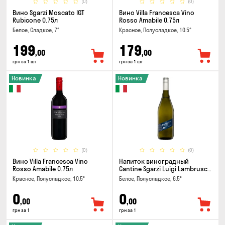
(0)
(0)
Вино Sgarzi Moscato IGT
Вино Villa Francesca Vino
Rubicone 0.75л
Rosso Amabile 0.75л
Белое, Сладкое, 7°
Красное, Полусладкое, 10.5°
199
179
,00
,00
грн за 1 шт
грн за 1 шт
Новинка
Новинка
(0)
(0)
Вино Villa Francesca Vino
Напиток виноградный
Rosso Amabile 0.75л
Cantine Sgarzi Luigi Lambrusco
IGT Emilia Bianca Frizziante
Красное, Полусладкое, 10.5°
Белое, Полусладкое, 6.5°
0.75л
0
0
,00
,00
грн за 1
грн за 1