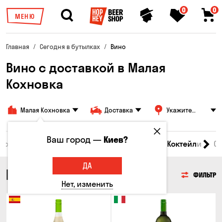
0
0
МЕНЮ
Главная
Сегодня в бутылках
Вино
Вино с доставкой в Малая
Кохновка
Малая Кохновка
Доставка
Укажите
адрес
Ваш город —
Киев?
 товары
Пиво
Сидр
Вино
Виски
Коктейли
С
ДА
ВИНО
ФИЛЬТР
Нет, изменить