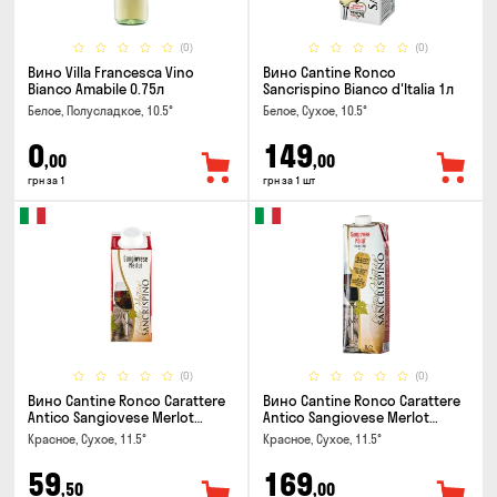
(0)
(0)
Вино Villa Francesca Vino
Вино Cantine Ronco
Bianco Amabile 0.75л
Sancrispino Bianco d'Italia 1л
Белое, Полусладкое, 10.5°
Белое, Сухое, 10.5°
0
149
,00
,00
грн за 1
грн за 1 шт
(0)
(0)
Вино Cantine Ronco Carattere
Вино Cantine Ronco Carattere
Antico Sangiovese Merlot
Antico Sangiovese Merlot
Rubicone IGT 0.25л
Rubicone IGT 1л
Красное, Сухое, 11.5°
Красное, Сухое, 11.5°
59
169
,50
,00