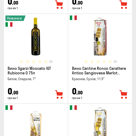
0
0
,00
,00
грн за 1
грн за 1
Новинка
(0)
(0)
Вино Sgarzi Moscato IGT
Вино Cantine Ronco Carattere
Rubicone 0.75л
Antico Sangiovese Merlot
Rubicone IGT 1л
Белое, Сладкое, 7°
Красное, Сухое, 11.5°
0
0
,00
,00
грн за 1
грн за 1