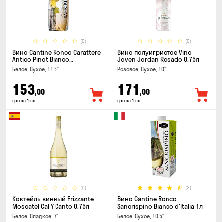
(0)
(0)
Вино Cantine Ronco Carattere
Вино полуигристое Vino
Antico Pinot Bianco
Joven Jordan Rosado 0.75л
Chardonnay Rubicone IGT 1л
Белое, Сухое, 11.5°
Розовое, Сухое, 10°
153
171
,00
,00
грн за 1 шт
грн за 1 шт
(0)
(2)
Коктейль винный Frizzante
Вино Cantine Ronco
Moscatel Cal Y Canto 0.75л
Sancrispino Bianco d'Italia 1л
Белое, Сладкое, 7°
Белое, Сухое, 10.5°