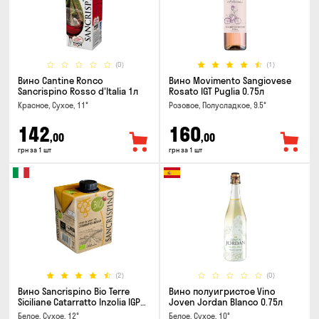
(0)
(1)
Вино Cantine Ronco
Вино Movimento Sangiovese
Sancrispino Rosso d'Italia 1л
Rosato IGT Puglia 0.75л
Красное, Сухое, 11°
Розовое, Полусладкое, 9.5°
142
160
,00
,00
грн за 1 шт
грн за 1 шт
(2)
(0)
Вино Sancrispino Bio Terre
Вино полуигристое Vino
Siciliane Catarratto Inzolia IGP
Joven Jordan Blanco 0.75л
0.5л
Белое, Сухое, 12°
Белое, Сухое, 10°