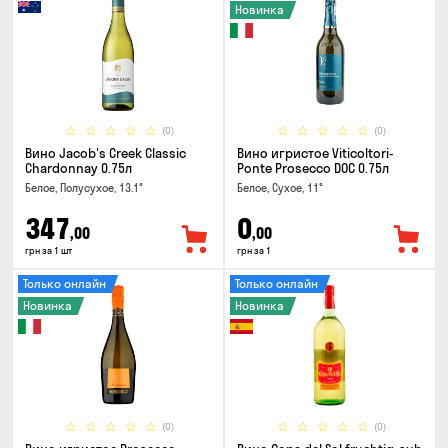
Новинка
(0)
(0)
Вино Jacob's Creek Classic
Вино игристое Viticoltori-
Chardonnay 0.75л
Ponte Prosecco DOC 0.75л
Белое, Полусухое, 13.1°
Белое, Сухое, 11°
347
0
,00
,00
грн за 1 шт
грн за 1
Только онлайн
Только онлайн
Новинка
Новинка
(0)
(0)