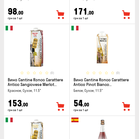
98
171
,00
,00
грн за 1 шт
грн за 1 шт
(0)
(0)
Вино Cantine Ronco Carattere
Вино Cantine Ronco Carattere
Antico Sangiovese Merlot
Antico Pinot Bianco
Rubicone IGT 1л
Chardonnay Rubicone IGT 0.25л
Красное, Сухое, 11.5°
Белое, Сухое, 11.5°
153
54
,00
,00
грн за 1 шт
грн за 1 шт