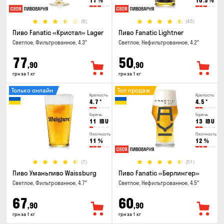
11
%
10.5
%
(6)
(45)
Пиво Fanatic «Кристал» Lager
Пиво Fanatic Lightner
Светлое, Фильтрованное, 4.3°
Светлое, Нефильтрованное, 4.2°
77
50
,90
,90
грн за 1 кг
грн за 1 кг
Только онлайн
Топ продаж
Крепость
Крепость
4.7
°
4.5
°
Горечь
Горечь
11
IBU
13
IBU
Плотность
Плотность
11
%
12
%
(7)
(51)
Пиво Уманьпиво Waissburg
Пиво Fanatic «Берлингер»
Светлое, Фильтрованное, 4.7°
Светлое, Нефильтрованное, 4.5°
67
60
,90
,90
грн за 1 кг
грн за 1 кг