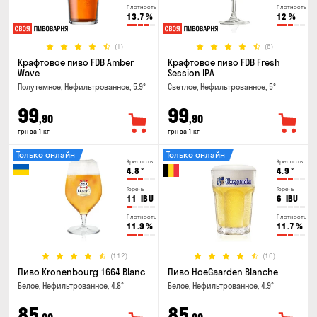
Плотность
Плотность
13.7
%
12
%
(1)
(6)
Крафтовое пиво FDB Amber
Крафтовое пиво FDB Fresh
Wave
Session IPA
Полутемное, Нефильтрованное, 5.9°
Светлое, Нефильтрованное, 5°
99
99
,90
,90
грн за 1 кг
грн за 1 кг
Только онлайн
Только онлайн
Крепость
Крепость
4.8
°
4.9
°
Горечь
Горечь
11
IBU
6
IBU
Плотность
Плотность
11.9
%
11.7
%
(112)
(10)
Пиво Kronenbourg 1664 Blanc
Пиво HoeGaarden Blanche
Белое, Нефильтрованное, 4.8°
Белое, Нефильтрованное, 4.9°
85
85