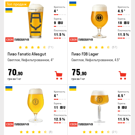
Топ продаж
Крепость
Крепость
4
°
4.5
°
Горечь
Горечь
9
IBU
18
IBU
Плотность
Плотность
11.5
%
11.5
%
(71)
(57)
Пиво Fanatic Allesgut
Пиво FDB Lager
Светлое, Нефильтрованное, 4°
Светлое, Нефильтрованное, 4.5°
70
75
,90
,90
грн за 1 кг
грн за 1 кг
Крепость
Крепость
4
°
4.5
°
Горечь
Горечь
11
IBU
9
IBU
Плотность
Плотность
12.5
%
11.5
%
(8)
(21)