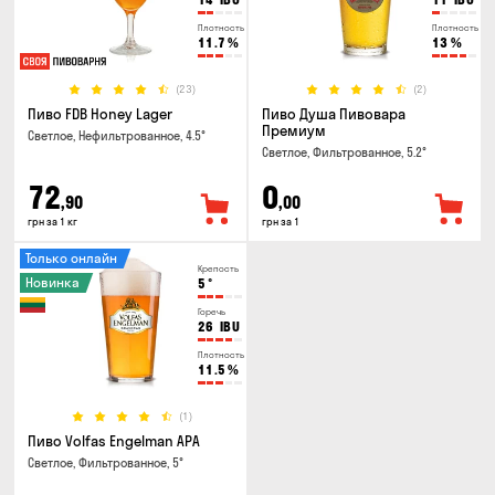
Плотность
Плотность
11.7
%
13
%
(23)
(2)
Пиво FDB Honey Lager
Пиво Душа Пивовара
Премиум
Светлое, Нефильтрованное, 4.5°
Светлое, Фильтрованное, 5.2°
72
0
,90
,00
грн за 1 кг
грн за 1
Только онлайн
Крепость
Новинка
5
°
Горечь
26
IBU
Плотность
11.5
%
(1)
Пиво Volfas Engelman APA
Светлое, Фильтрованное, 5°