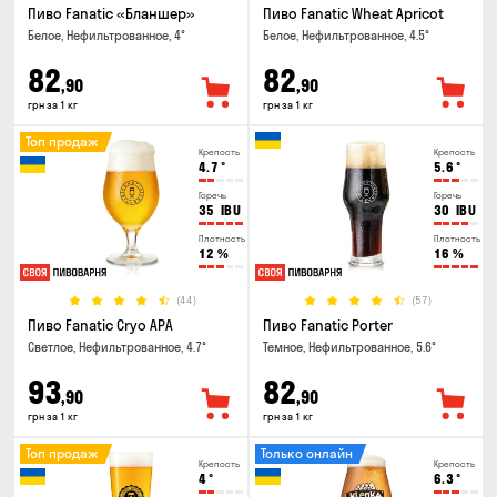
Пиво Fanatic «Бланшер»
Пиво Fanatic Wheat Apricot
Белое, Нефильтрованное, 4°
Белое, Нефильтрованное, 4.5°
82
82
,90
,90
грн за 1 кг
грн за 1 кг
Топ продаж
Крепость
Крепость
4.7
°
5.6
°
Горечь
Горечь
35
IBU
30
IBU
Плотность
Плотность
12
%
16
%
(44)
(57)
Пиво Fanatic Cryo APA
Пиво Fanatic Porter
Светлое, Нефильтрованное, 4.7°
Темное, Нефильтрованное, 5.6°
93
82
,90
,90
грн за 1 кг
грн за 1 кг
Топ продаж
Только онлайн
Крепость
Крепость
4
°
6.3
°