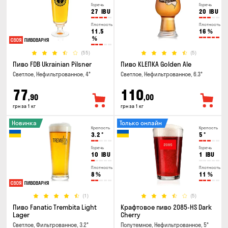
Горечь
Горечь
27
IBU
20
IBU
Плотность
Плотность
11.5
16
%
%
(55)
(5)
Пиво FDB Ukrainian Pilsner
Пиво KLEПКА Golden Ale
Светлое, Нефильтрованное, 4°
Светлое, Нефильтрованное, 6.3°
77
110
,90
,00
грн за 1 кг
грн за 1 кг
Новинка
Только онлайн
Крепость
Крепость
3.2
°
5
°
Горечь
Горечь
10
IBU
1
IBU
Плотность
Плотность
8
%
11
%
(1)
(5)
Пиво Fanatic Trembita Light
Крафтовое пиво 2085-HS Dark
Lager
Cherry
Светлое, Фильтрованное, 3.2°
Полутемное, Нефильтрованное, 5°