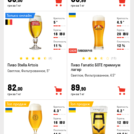
,00
,99
грн за 1 кг
грн за 1 кг
Только онлайн
Крепость
Крепость
5
°
4.5
°
Горечь
Горечь
18
IBU
20
IBU
Плотность
Плотность
11
%
12
%
(4)
(15)
Пиво Stella Artois
Пиво Fanatic БОТЕ премиум
лагер
Светлое, Фильтрованное, 5°
Светлое, Фильтрованное, 4.5°
82
89
,00
,90
грн за 1 кг
грн за 1 кг
Топ продаж
Топ продаж
Крепость
Крепость
4.3
°
4.2
°
Горечь
Горечь
16
IBU
12
IBU
Плотность
Плотность