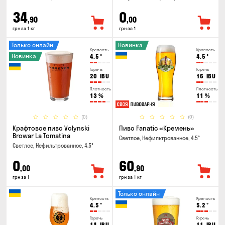
34
0
,90
,00
грн за 1 кг
грн за 1
Только онлайн
Новинка
Крепость
Крепость
Новинка
4.5
°
4.5
°
Горечь
Горечь
20
IBU
16
IBU
Плотность
Плотность
13
%
11
%
(0)
(0)
Крафтовое пиво Volynski
Пиво Fanatic «Кремень»
Browar La Tomatina
Светлое, Нефильтрованное, 4.5°
Светлое, Нефильтрованное, 4.5°
0
60
,00
,90
грн за 1
грн за 1 кг
Только онлайн
Крепость
Крепость
4.5
°
5.2
°
Горечь
Горечь
14
IBU
11
IBU