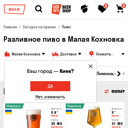
0
0
МЕНЮ
Главная
Сегодня на кранах
Пиво
Разливное пиво в Малая Кохновка
Малая Кохновка
Доставка
Укажите
адрес
Ваш город —
Киев?
Все товары
Пиво
Сидр
Вино
Лимонад
Кв
ДА
ПИВО
ФИЛЬТР
Нет, изменить
Новинка
Новинка
Крепость
Крепость
5.9
°
5
°
Горечь
Горечь
35
IBU
31
IBU