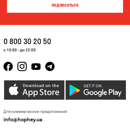
ПОДПИСАТЬСЯ
Ворзель
Вышгород
Гатное
Гнедин
Гора
Горбаневка
0 800 30 20 50
Горенка
Гостомель
с 10:00 - до 22:00
Днепр
Елизаветовка
Зазимье
Запорожье
Ирпень
Калиновка
Каменское
Карнауховка
Киев
Княжичи
Для коммерческих предложений
Корсунцы
Котовка
info@hophey.ua