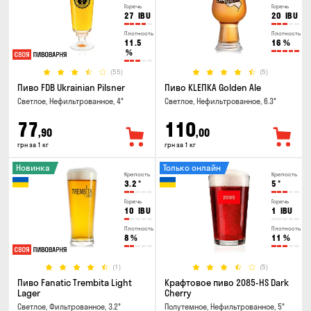
Горечь
Горечь
27
IBU
20
IBU
Плотность
Плотность
11.5
16
%
%
(55)
(5)
Пиво FDB Ukrainian Pilsner
Пиво KLEПКА Golden Ale
Светлое, Нефильтрованное, 4°
Светлое, Нефильтрованное, 6.3°
77
110
,90
,00
грн за 1 кг
грн за 1 кг
Новинка
Только онлайн
Крепость
Крепость
3.2
°
5
°
Горечь
Горечь
10
IBU
1
IBU
Плотность
Плотность
8
%
11
%
(1)
(5)
Пиво Fanatic Trembita Light
Крафтовое пиво 2085-HS Dark
Lager
Cherry
Светлое, Фильтрованное, 3.2°
Полутемное, Нефильтрованное, 5°