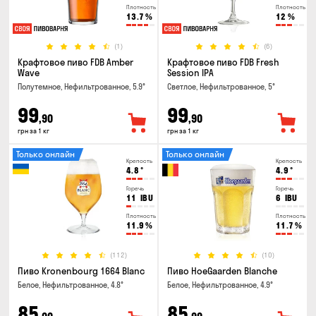
Плотность
Плотность
13.7
%
12
%
(1)
(6)
Крафтовое пиво FDB Amber
Крафтовое пиво FDB Fresh
Wave
Session IPA
Полутемное, Нефильтрованное, 5.9°
Светлое, Нефильтрованное, 5°
99
99
,90
,90
грн за 1 кг
грн за 1 кг
Только онлайн
Только онлайн
Крепость
Крепость
4.8
°
4.9
°
Горечь
Горечь
11
IBU
6
IBU
Плотность
Плотность
11.9
%
11.7
%
(112)
(10)
Пиво Kronenbourg 1664 Blanc
Пиво HoeGaarden Blanche
Белое, Нефильтрованное, 4.8°
Белое, Нефильтрованное, 4.9°
85
85