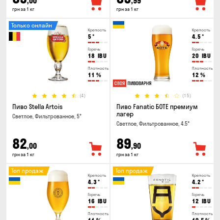
,00
,99
грн за 1 кг
грн за 1 кг
Только онлайн
Крепость
Крепость
5
°
4.5
°
Горечь
Горечь
18
IBU
20
IBU
Плотность
Плотность
11
%
12
%
(4)
(15)
Пиво Stella Artois
Пиво Fanatic БОТЕ премиум
лагер
Светлое, Фильтрованное, 5°
Светлое, Фильтрованное, 4.5°
82
89
,00
,90
грн за 1 кг
грн за 1 кг
Топ продаж
Топ продаж
Крепость
Крепость
4.3
°
4.2
°
Горечь
Горечь
16
IBU
12
IBU
Плотность
Плотность