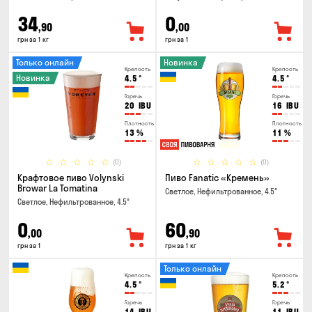
34
0
,90
,00
грн за 1 кг
грн за 1
Только онлайн
Новинка
Крепость
Крепость
Новинка
4.5
°
4.5
°
Горечь
Горечь
20
IBU
16
IBU
Плотность
Плотность
13
%
11
%
(0)
(0)
Крафтовое пиво Volynski
Пиво Fanatic «Кремень»
Browar La Tomatina
Светлое, Нефильтрованное, 4.5°
Светлое, Нефильтрованное, 4.5°
0
60
,00
,90
грн за 1
грн за 1 кг
Только онлайн
Крепость
Крепость
4.5
°
5.2
°
Горечь
Горечь
14
IBU
11
IBU