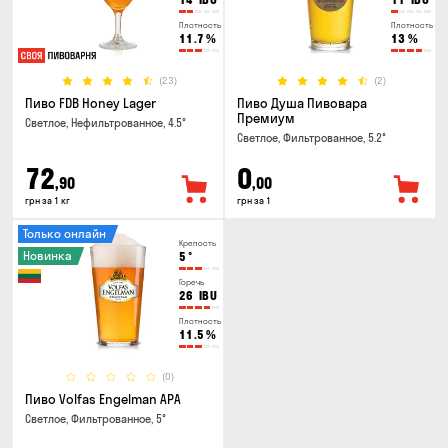
Плотность
Плотность
11.7
%
13
%
(23)
(2)
Пиво FDB Honey Lager
Пиво Душа Пивовара
Премиум
Светлое, Нефильтрованное, 4.5°
Светлое, Фильтрованное, 5.2°
72
0
,90
,00
грн за 1 кг
грн за 1
Только онлайн
Крепость
Новинка
5
°
Горечь
26
IBU
Плотность
11.5
%
(0)
Пиво Volfas Engelman APA
Светлое, Фильтрованное, 5°