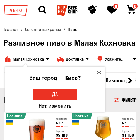
0
0
МЕНЮ
Главная
Сегодня на кранах
Пиво
Разливное пиво в Малая Кохновка
Малая Кохновка
Доставка
Укажите
адрес
Ваш город —
Киев?
Все товары
Пиво
Сидр
Вино
Лимонад
Кв
ДА
ПИВО
ФИЛЬТР
Нет, изменить
Новинка
Новинка
Крепость
Крепость
5.9
°
5
°
Горечь
Горечь
35
IBU
31
IBU