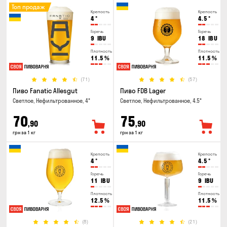
Топ продаж
Крепость
Крепость
4
°
4.5
°
Горечь
Горечь
9
IBU
18
IBU
Плотность
Плотность
11.5
%
11.5
%
(71)
(57)
Пиво Fanatic Allesgut
Пиво FDB Lager
Светлое, Нефильтрованное, 4°
Светлое, Нефильтрованное, 4.5°
70
75
,90
,90
грн за 1 кг
грн за 1 кг
Крепость
Крепость
4
°
4.5
°
Горечь
Горечь
11
IBU
9
IBU
Плотность
Плотность
12.5
%
11.5
%
(8)
(21)