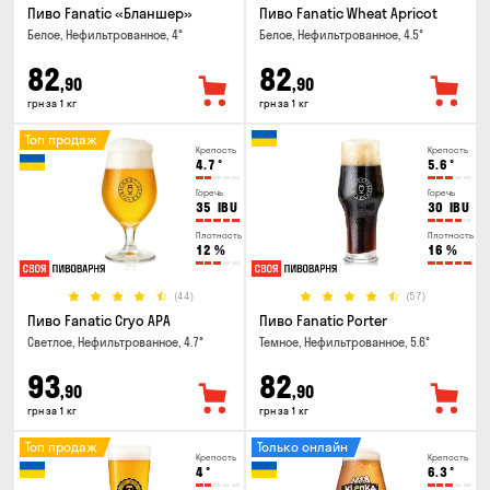
Пиво Fanatic «Бланшер»
Пиво Fanatic Wheat Apricot
Белое, Нефильтрованное, 4°
Белое, Нефильтрованное, 4.5°
82
82
,90
,90
грн за 1 кг
грн за 1 кг
Топ продаж
Крепость
Крепость
4.7
°
5.6
°
Горечь
Горечь
35
IBU
30
IBU
Плотность
Плотность
12
%
16
%
(44)
(57)
Пиво Fanatic Cryo APA
Пиво Fanatic Porter
Светлое, Нефильтрованное, 4.7°
Темное, Нефильтрованное, 5.6°
93
82
,90
,90
грн за 1 кг
грн за 1 кг
Топ продаж
Только онлайн
Крепость
Крепость
4
°
6.3
°