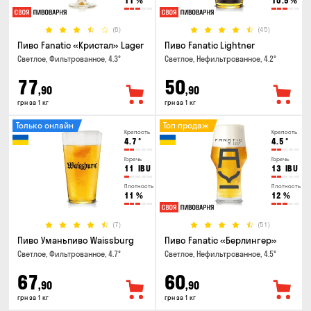
11
%
10.5
%
(6)
(45)
Пиво Fanatic «Кристал» Lager
Пиво Fanatic Lightner
Светлое, Фильтрованное, 4.3°
Светлое, Нефильтрованное, 4.2°
77
50
,90
,90
грн за 1 кг
грн за 1 кг
Только онлайн
Топ продаж
Крепость
Крепость
4.7
°
4.5
°
Горечь
Горечь
11
IBU
13
IBU
Плотность
Плотность
11
%
12
%
(7)
(51)
Пиво Уманьпиво Waissburg
Пиво Fanatic «Берлингер»
Светлое, Фильтрованное, 4.7°
Светлое, Нефильтрованное, 4.5°
67
60
,90
,90
грн за 1 кг
грн за 1 кг