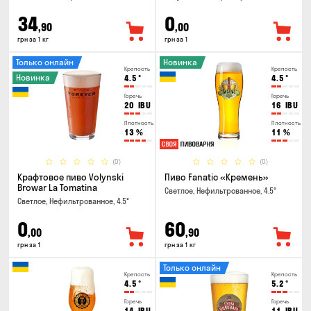
34
0
,90
,00
грн за 1 кг
грн за 1
Только онлайн
Новинка
Крепость
Крепость
Новинка
4.5
°
4.5
°
Горечь
Горечь
20
IBU
16
IBU
Плотность
Плотность
13
%
11
%
(0)
(0)
Крафтовое пиво Volynski
Пиво Fanatic «Кремень»
Browar La Tomatina
Светлое, Нефильтрованное, 4.5°
Светлое, Нефильтрованное, 4.5°
0
60
,00
,90
грн за 1
грн за 1 кг
Только онлайн
Крепость
Крепость
4.5
°
5.2
°
Горечь
Горечь
14
IBU
11
IBU