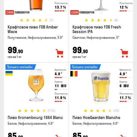
Плотность
Плотность
13.7
%
12
%
(1)
(6)
Крафтовое пиво FDB Amber
Крафтовое пиво FDB Fresh
Wave
Session IPA
Полутемное, Нефильтрованное, 5.9°
Светлое, Нефильтрованное, 5°
99
99
,90
,90
грн за 1 кг
грн за 1 кг
Только онлайн
Только онлайн
Крепость
Крепость
4.8
°
4.9
°
Горечь
Горечь
11
IBU
6
IBU
Плотность
Плотность
11.9
%
11.7
%
(112)
(10)
Пиво Kronenbourg 1664 Blanc
Пиво HoeGaarden Blanche
Белое, Нефильтрованное, 4.8°
Белое, Нефильтрованное, 4.9°
85
85