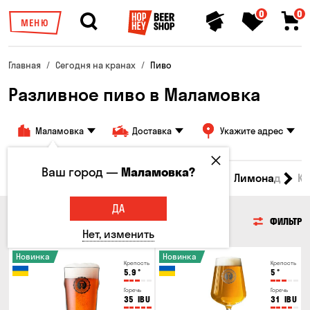
0
0
МЕНЮ
Главная
Сегодня на кранах
Пиво
Разливное пиво в Маламовка
Маламовка
Доставка
Укажите адрес
Ваш город —
Маламовка?
Все товары
Пиво
Сидр
Вино
Лимонад
Кв
ДА
ПИВО
ФИЛЬТР
Нет, изменить
Новинка
Новинка
Крепость
Крепость
5.9
°
5
°
Горечь
Горечь
35
IBU
31
IBU