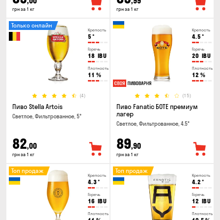
,00
,99
грн за 1 кг
грн за 1 кг
Только онлайн
Крепость
Крепость
5
°
4.5
°
Горечь
Горечь
18
IBU
20
IBU
Плотность
Плотность
11
%
12
%
(4)
(15)
Пиво Stella Artois
Пиво Fanatic БОТЕ премиум
лагер
Светлое, Фильтрованное, 5°
Светлое, Фильтрованное, 4.5°
82
89
,00
,90
грн за 1 кг
грн за 1 кг
Топ продаж
Топ продаж
Крепость
Крепость
4.3
°
4.2
°
Горечь
Горечь
16
IBU
12
IBU
Плотность
Плотность