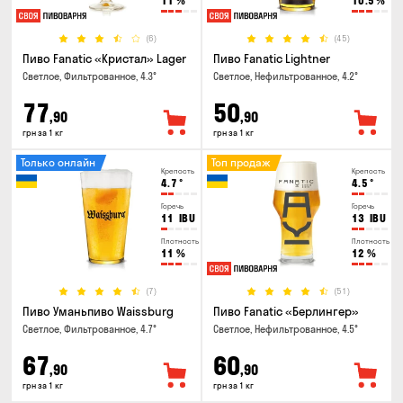
11
%
10.5
%
(6)
(45)
Пиво Fanatic «Кристал» Lager
Пиво Fanatic Lightner
Светлое, Фильтрованное, 4.3°
Светлое, Нефильтрованное, 4.2°
77
50
,90
,90
грн за 1 кг
грн за 1 кг
Только онлайн
Топ продаж
Крепость
Крепость
4.7
°
4.5
°
Горечь
Горечь
11
IBU
13
IBU
Плотность
Плотность
11
%
12
%
(7)
(51)
Пиво Уманьпиво Waissburg
Пиво Fanatic «Берлингер»
Светлое, Фильтрованное, 4.7°
Светлое, Нефильтрованное, 4.5°
67
60
,90
,90
грн за 1 кг
грн за 1 кг