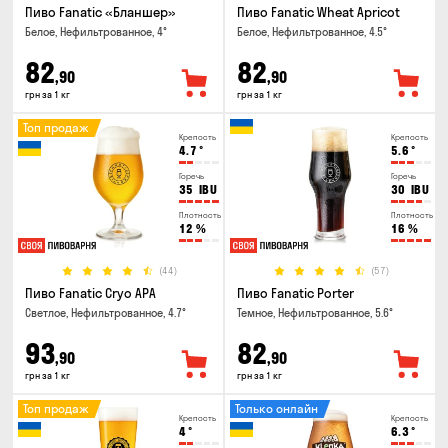
Пиво Fanatic «Бланшер»
Пиво Fanatic Wheat Apricot
Белое, Нефильтрованное, 4°
Белое, Нефильтрованное, 4.5°
82
82
,90
,90
грн за 1 кг
грн за 1 кг
Топ продаж
Крепость
Крепость
4.7
°
5.6
°
Горечь
Горечь
35
IBU
30
IBU
Плотность
Плотность
12
%
16
%
(44)
(57)
Пиво Fanatic Cryo APA
Пиво Fanatic Porter
Светлое, Нефильтрованное, 4.7°
Темное, Нефильтрованное, 5.6°
93
82
,90
,90
грн за 1 кг
грн за 1 кг
Топ продаж
Только онлайн
Крепость
Крепость
4
°
6.3
°