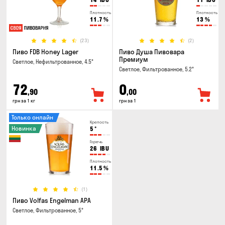
Плотность
Плотность
11.7
%
13
%
(23)
(2)
Пиво FDB Honey Lager
Пиво Душа Пивовара
Премиум
Светлое, Нефильтрованное, 4.5°
Светлое, Фильтрованное, 5.2°
72
0
,90
,00
грн за 1 кг
грн за 1
Только онлайн
Крепость
Новинка
5
°
Горечь
26
IBU
Плотность
11.5
%
(1)
Пиво Volfas Engelman APA
Светлое, Фильтрованное, 5°