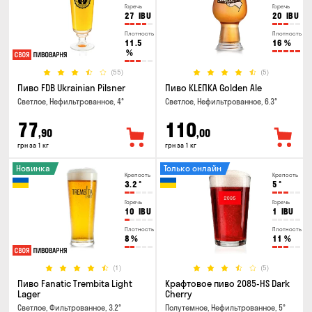
Горечь
Горечь
27
IBU
20
IBU
Плотность
Плотность
11.5
16
%
%
(55)
(5)
Пиво FDB Ukrainian Pilsner
Пиво KLEПКА Golden Ale
Светлое, Нефильтрованное, 4°
Светлое, Нефильтрованное, 6.3°
77
110
,90
,00
грн за 1 кг
грн за 1 кг
Новинка
Только онлайн
Крепость
Крепость
3.2
°
5
°
Горечь
Горечь
10
IBU
1
IBU
Плотность
Плотность
8
%
11
%
(1)
(5)
Пиво Fanatic Trembita Light
Крафтовое пиво 2085-HS Dark
Lager
Cherry
Светлое, Фильтрованное, 3.2°
Полутемное, Нефильтрованное, 5°