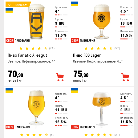
Топ продаж
Крепость
Крепость
4
°
4.5
°
Горечь
Горечь
9
IBU
18
IBU
Плотность
Плотность
11.5
%
11.5
%
(71)
(57)
Пиво Fanatic Allesgut
Пиво FDB Lager
Светлое, Нефильтрованное, 4°
Светлое, Нефильтрованное, 4.5°
70
75
,90
,90
грн за 1 кг
грн за 1 кг
Крепость
Крепость
4
°
4.5
°
Горечь
Горечь
11
IBU
9
IBU
Плотность
Плотность
12.5
%
11.5
%
(8)
(21)