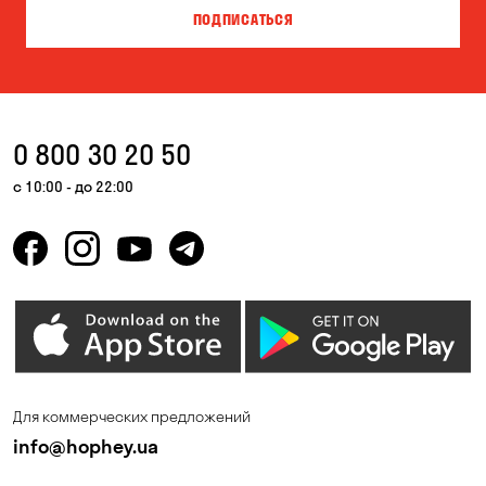
ПОДПИСАТЬСЯ
Власовка
Вольная Терешковка
Вольное
Ворзель
Вышгород
Гатное
0 800 30 20 50
Гнедин
Гора
с 10:00 - до 22:00
Горбаневка
Горенка
Горишние Плавни
Гостомель
Дмитровка
Днепр
Елизаветовка
Зазимье
Запорожье
Ирпень
Для коммерческих предложений
Калиновка
Каменные Потоки
info@hophey.ua