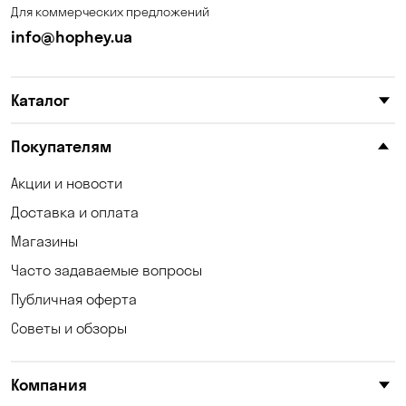
Для коммерческих предложений
Калиновка
Каменные Потоки
info@hophey.ua
Каменское
Карнауховка
Каталог
Катериновка
Келеберда
Киев
Клинцы
Покупателям
Княжичи
Корсунцы
Акции и новости
Доставка и оплата
Котовка
Коцюбинское
Магазины
Кошары
Красноселка
Часто задаваемые вопросы
Кременчуг
Кривуши
Публичная оферта
Советы и обзоры
Кропивницкий
Крюковщина
Кулеши
Кушугум
Компания
Лески
Лесники