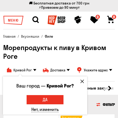
🚚 Бесплатная доставка от 700 грн
⚡Привезем до 90 минут
0
0
МЕНЮ
Главная
Вкусняшки
Филе
Морепродукты к пиву в Кривом
Роге
Кривой Рог
Доставка
Укажите адрес
Ваш город —
Кривой Рог?
ары
Мясо
Рыба
Морепродукты
Сырные закуски
ДА
МОРЕПРОДУКТЫ
ФИЛЬТР
Нет, изменить
Топ продаж