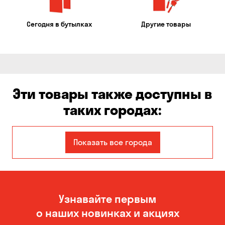
Сегодня в бутылках
Другие товары
Эти товары также доступны в
таких городах:
Авангард
Александровка
Показать все города
Бабурка
Балабино
Белая Церковь
Белогородка
Узнавайте первым
Бережинка
Борисполь
о наших новинках и акциях
Боярка
Бровары