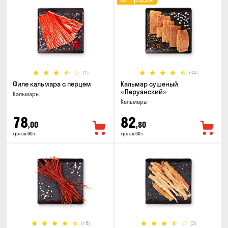
(1)
(34)
Филе кальмара с перцем
Кальмар сушеный
«Перуанский»
Кальмары
Кальмары
78
82
,00
,80
грн за 60 г
грн за 60 г
(18)
(3)