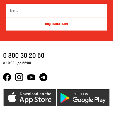
Буча
Великая Северинка
Вита-Почтовая
Вишневое
ПОДПИСАТЬСЯ
Власовка
Вольная Терешковка
Вольное
Ворзель
Вышгород
Гатное
0 800 30 20 50
Гнедин
Гора
с 10:00 - до 22:00
Горбаневка
Горенка
Горишние Плавни
Гостомель
Дмитровка
Днепр
Елизаветовка
Зазимье
Запорожье
Ирпень