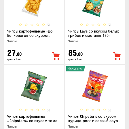
(0)
(0)
Чипсы картофельные «До
Чипсы Lays со вкусом белых
Бочкового» со вкусом
грибов и сметаны, 120г
сметаны с зеленью, 100г
Чипсы
Чипсы
27
85
,00
,00
грн за 1 шт
грн за 1 шт
Новинка
(0)
(0)
Чипсы картофельные
Чипсы Chipster's со вкусом
«Chipsters» со вкусом томат
курица-ролл и соевый соус
спайси, 95г
90г
Чипсы
Чипсы