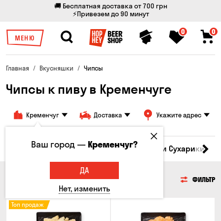
🚚 Бесплатная доставка от 700 грн
⚡Привезем до 90 минут
0
0
МЕНЮ
Главная
Вкусняшки
Чипсы
Чипсы к пиву в Кременчуге
Кременчуг
Доставка
Укажите адрес
Ваш город —
Кременчуг?
Кукуруза
Семечки
Чипсы
Гренки и Сухарики
З
ДА
ЧИПСЫ
ФИЛЬТР
Нет, изменить
Топ продаж