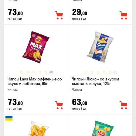
73
29
,00
,00
грн за 1 шт
грн за 1 шт
(0)
(0)
Чипсы Lays Max рифленые со
Чипсы «Люкс» со вкусом
вкусом лобстера, 95г
сметаны и лука, 125г
Чипсы
Чипсы
73
63
,00
,00
грн за 1 шт
грн за 1 шт