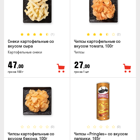
(1)
(2)
Снеки картофельные со
Чипсы картофельные со
вкусом сыра
вкусом томата, 100г
Картофельные снеки
Чипсы
47
27
,00
,00
грн за 100 г
грн за 1 шт
(0)
(0)
Чипсы картофельные со
Чипсы «Pringles» со вкусом
вкусом бекона, 100г
паприки, 165г