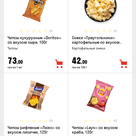
(0)
(0)
Чипсы кукурузные «Doritos»
Снеки «Треугольники»
со вкусом сыра, 100г
картофельные со вкусом
сметаны с луком
Чипсы
Картофельные снеки
73
42
,00
,00
грн за 1 шт
грн за 100 г
(0)
(0)
Чипсы рифленые «Люкс» со
Чипсы «Lays» со вкусом
вкусом лисичек, 125г
краба, 120г