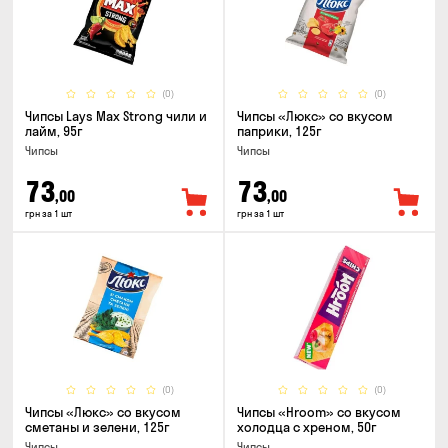
(0)
(0)
Чипсы Lays Max Strong чили и
Чипсы «Люкс» со вкусом
лайм, 95г
паприки, 125г
Чипсы
Чипсы
73
73
,00
,00
грн за 1 шт
грн за 1 шт
(0)
(0)
Чипсы «Люкс» со вкусом
Чипсы «Hroom» со вкусом
сметаны и зелени, 125г
холодца с хреном, 50г
Чипсы
Чипсы