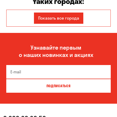
таких городах:
Вышгород
Гнедин
Показать все города
Днепр
Елизаветовка
Зазимье
Каменское
Узнавайте первым
Катериновка
Киев
о наших новинках и акциях
Кривой Рог
Кропивницкий
Кулеши
Николаевка
Новая Павловка
Новополье
ПОДПИСАТЬСЯ
Обозновка
Одесса
Павлоград
Погребы
Пуховка
Соколовское