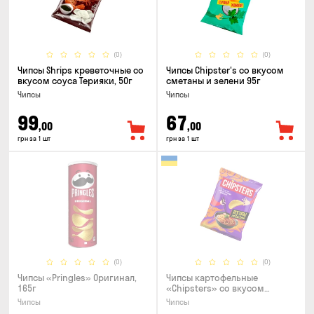
(0)
(0)
Чипсы Shrips креветочные со
Чипсы Chipster's со вкусом
вкусом соуса Терияки, 50г
сметаны и зелени 95г
Чипсы
Чипсы
99
67
,00
,00
грн за 1 шт
грн за 1 шт
(0)
(0)
Чипсы «Pringles» Оригинал,
Чипсы картофельные
165г
«Chipsters» со вкусом
острый удон, 100г
Чипсы
Чипсы