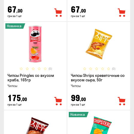
67
67
,00
,00
грн за 1 шт
грн за 1 шт
Новинка
(0)
(0)
Чипсы Pringles со вкусом
Чипсы Shrips креветочные со
краба, 165гр
вкусом сыра, 50г
Чипсы
Чипсы
175
99
,00
,00
грн за 1 шт
грн за 1 шт
Новинка