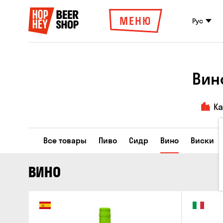
МЕНЮ
Рус
Вин
К
Все товары
Пиво
Сидр
Вино
Виски
ВИНО