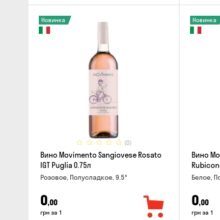
Новинка
Новинка
(0)
Вино Movimento Sangiovese Rosato
Вино Mo
IGT Puglia 0.75л
Rubicon
Розовое, Полусладкое, 9.5°
Белое, П
0
0
,00
,00
грн за 1
грн за 1