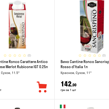
(0)
(0)
tine Ronco Carattere Antico
Вино Cantine Ronco Sancris
se Merlot Rubicone IGT 0.25л
Rosso d'Italia 1л
 Сухое, 11.5°
Красное, Сухое, 11°
142
,00
т
грн за 1 шт