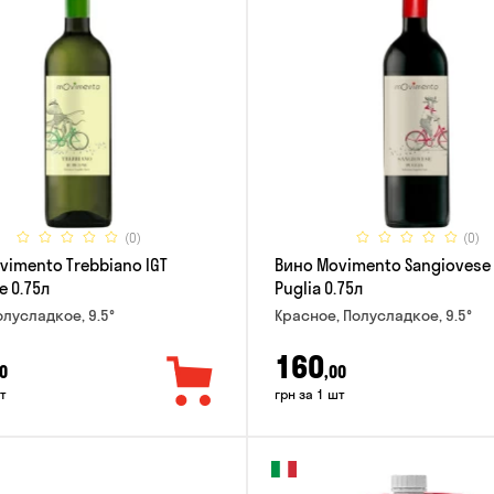
(0)
(0)
vimento Trebbiano IGT
Вино Movimento Sangiovese 
e 0.75л
Puglia 0.75л
олусладкое, 9.5°
Красное, Полусладкое, 9.5°
160
0
,00
т
грн за 1 шт