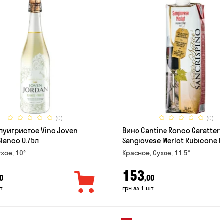
(0)
(0)
луигристое Vino Joven
Вино Cantine Ronco Caratter
lanco 0.75л
Sangiovese Merlot Rubicone 
хое, 10°
Красное, Сухое, 11.5°
153
0
,00
т
грн за 1 шт