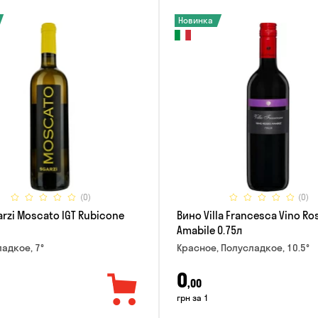
Новинка
(0)
(0)
rzi Moscato IGT Rubicone
Вино Villa Francesca Vino Ro
Amabile 0.75л
ладкое, 7°
Красное, Полусладкое, 10.5°
0
,00
грн за 1