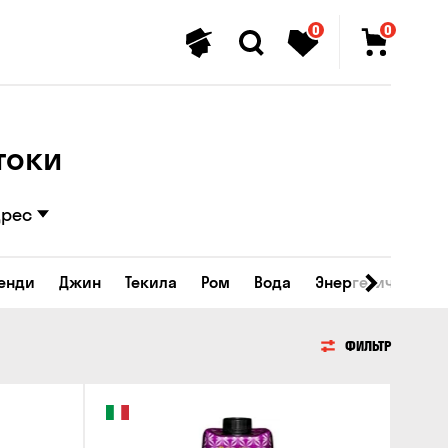
0
0
токи
дрес
ренди
Джин
Текила
Ром
Вода
Энергетические 
ФИЛЬТР