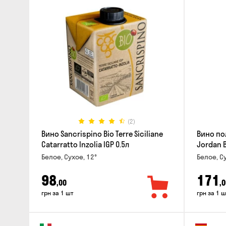
(2)
Вино Sancrispino Bio Terre Siciliane
Вино по
Catarratto Inzolia IGP 0.5л
Jordan B
Белое, Сухое, 12°
Белое, Су
98
171
,00
,0
грн за 1 шт
грн за 1 ш