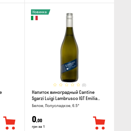
Новинка
(0)
e
Напиток виноградный Cantine
Sgarzi Luigi Lambrusco IGT Emilia
Bianca Frizziante 0.75л
Белое, Полусладкое, 6.5°
0
,00
грн за 1