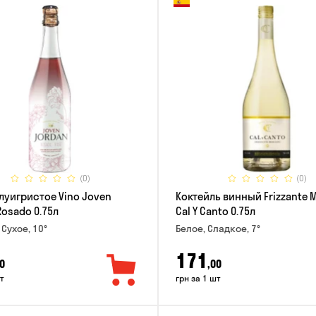
(0)
(0)
луигристое Vino Joven
Коктейль винный Frizzante 
Rosado 0.75л
Cal Y Canto 0.75л
 Сухое, 10°
Белое, Сладкое, 7°
171
0
,00
т
грн за 1 шт