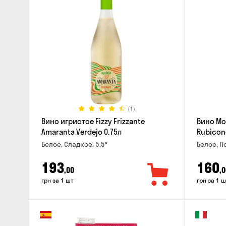
(1)
Вино игристое Fizzy Frizzante
Вино Mo
Amaranta Verdejo 0.75л
Rubicon
Белое, Сладкое, 5.5°
Белое, П
193
160
,00
,0
грн за 1 шт
грн за 1 ш