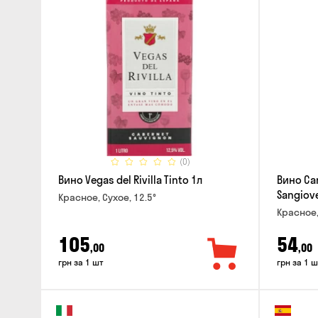
(0)
Вино Vegas del Rivilla Tinto 1л
Вино Can
Sangiove
Красное, Сухое, 12.5°
Красное,
105
54
,00
,00
грн за 1 шт
грн за 1 ш