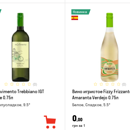
Новинка
(0)
(0)
vimento Trebbiano IGT
Вино игристое Fizzy Frizzant
e 0.75л
Amaranta Verdejo 0.75л
олусладкое, 9.5°
Белое, Сладкое, 5.5°
0
,00
грн за 1