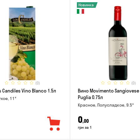
Новинка
(0)
(0)
 Candiles Vino Blanco 1.5л
Вино Movimento Sangiovese 
Puglia 0.75л
хое, 11°
Красное, Полусладкое, 9.5°
0
,00
грн за 1