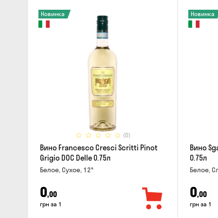
Новинка
Новинка
(0)
Вино Francesco Cresci Scritti Pinot
Вино Sga
Grigio DOC Delle 0.75л
0.75л
Белое, Сухое, 12°
Белое, С
0
0
,00
,00
грн за 1
грн за 1