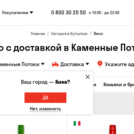
0 800 30 20 50
Покупателям
с 10:00 - до 22:00
Главная
Сегодня в бутылках
Вино
о с доставкой в Каменные По
аменные Потоки
Доставка
Укажите а
Ваш город —
Киев?
Коктейли
Соджу
Ликеры и настойки
Коньяки и б
ДА
Нет, изменить