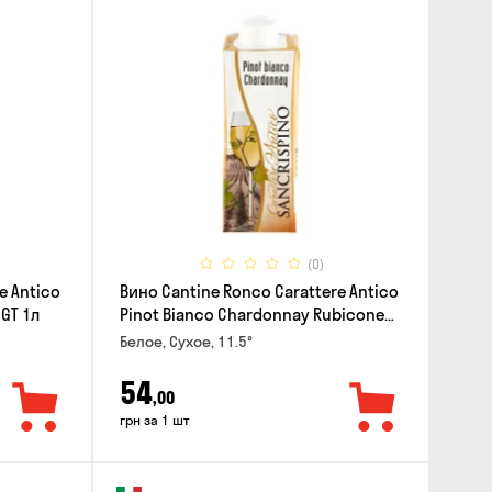
(0)
e Antico
Вино Cantine Ronco Carattere Antico
IGT 1л
Pinot Bianco Chardonnay Rubicone
IGT 0.25л
Белое, Сухое, 11.5°
54
,00
грн за 1 шт