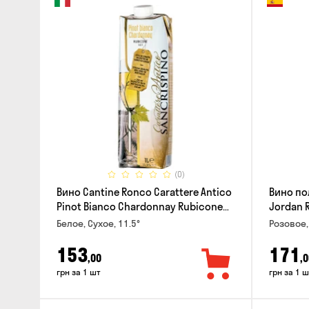
(0)
Вино Cantine Ronco Carattere Antico
Вино по
Pinot Bianco Chardonnay Rubicone
Jordan 
IGT 1л
Белое, Сухое, 11.5°
Розовое,
153
171
,00
,0
грн за 1 шт
грн за 1 ш