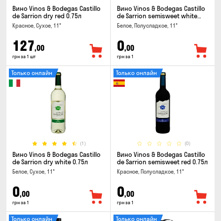
Вино Vinos & Bodegas Castillo
Вино Vinos & Bodegas Castillo
de Sarrion dry red 0.75л
de Sarrion semisweet white
0.75л
Красное, Сухое, 11°
Белое, Полусладкое, 11°
127
0
,00
,00
грн за 1 шт
грн за 1
Только онлайн
Только онлайн
(1)
(0)
Вино Vinos & Bodegas Castillo
Вино Vinos & Bodegas Castillo
de Sarrion dry white 0.75л
de Sarrion semisweet red 0.75л
Белое, Сухое, 11°
Красное, Полусладкое, 11°
0
0
,00
,00
грн за 1
грн за 1
Только онлайн
Только онлайн