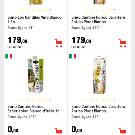
(0)
(0)
Вино Los Candiles Vino Blanco
Вино Cantine Ronco Carattere
1.5л
Antico Pinot Bianco
Chardonnay Rubicone IGT 1л
Белое, Сухое, 11°
Белое, Сухое, 11.5°
179
179
,00
,00
грн за 1 шт
грн за 1 шт
(0)
(0)
Вино Cantine Ronco
Вино Cantine Ronco Carattere
Sancrispino Bianco d'Italia 1л
Antico Pinot Bianco
Chardonnay Rubicone IGT 1л
Белое, Сухое, 10.5°
Белое, Сухое, 11.5°
0
0
,00
,00