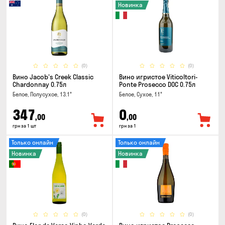
Новинка
(0)
(0)
Вино Jacob's Creek Classic
Вино игристое Viticoltori-
Chardonnay 0.75л
Ponte Prosecco DOC 0.75л
Белое, Полусухое, 13.1°
Белое, Сухое, 11°
347
0
,00
,00
грн за 1 шт
грн за 1
Только онлайн
Только онлайн
Новинка
Новинка
(0)
(0)