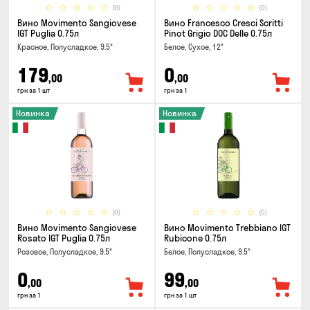
(0)
(0)
Вино Movimento Sangiovese
Вино Francesco Cresci Scritti
IGT Puglia 0.75л
Pinot Grigio DOC Delle 0.75л
Красное, Полусладкое, 9.5°
Белое, Сухое, 12°
179
0
,00
,00
грн за 1 шт
грн за 1
Новинка
Новинка
(0)
(0)
Вино Movimento Sangiovese
Вино Movimento Trebbiano IGT
Rosato IGT Puglia 0.75л
Rubicone 0.75л
Розовое, Полусладкое, 9.5°
Белое, Полусладкое, 9.5°
0
99
,00
,00
грн за 1
грн за 1 шт