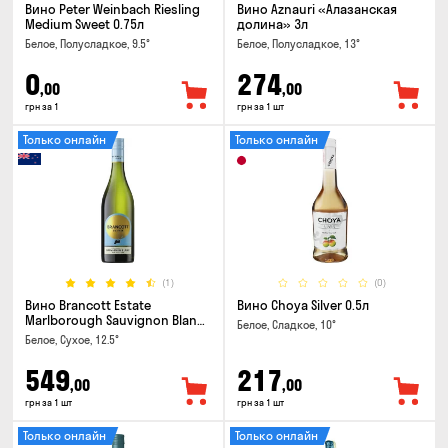
Вино Peter Weinbach Riesling
Вино Aznauri «Алазанская
Medium Sweet 0.75л
долина» 3л
Белое, Полусладкое, 9.5°
Белое, Полусладкое, 13°
0
274
,00
,00
грн за 1
грн за 1 шт
Только онлайн
Только онлайн
(1)
(0)
Вино Brancott Estate
Вино Choya Silver 0.5л
Marlborough Sauvignon Blanc
Белое, Сладкое, 10°
0.75л
Белое, Сухое, 12.5°
549
217
,00
,00
грн за 1 шт
грн за 1 шт
Только онлайн
Только онлайн