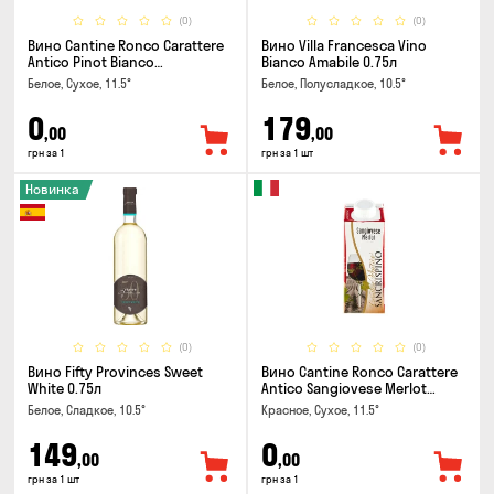
(0)
(0)
Вино Cantine Ronco Carattere
Вино Villa Francesca Vino
Antico Pinot Bianco
Bianco Amabile 0.75л
Chardonnay Rubicone IGT 0.25л
Белое, Сухое, 11.5°
Белое, Полусладкое, 10.5°
0
179
,00
,00
грн за 1
грн за 1 шт
Новинка
(0)
(0)
Вино Fifty Provinces Sweet
Вино Cantine Ronco Carattere
White 0.75л
Antico Sangiovese Merlot
Rubicone IGT 0.25л
Белое, Сладкое, 10.5°
Красное, Сухое, 11.5°
149
0
,00
,00
грн за 1 шт
грн за 1