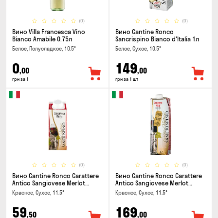
(0)
(0)
Вино Villa Francesca Vino
Вино Cantine Ronco
Bianco Amabile 0.75л
Sancrispino Bianco d'Italia 1л
Белое, Полусладкое, 10.5°
Белое, Сухое, 10.5°
0
149
,00
,00
грн за 1
грн за 1 шт
(0)
(0)
Вино Cantine Ronco Carattere
Вино Cantine Ronco Carattere
Antico Sangiovese Merlot
Antico Sangiovese Merlot
Rubicone IGT 0.25л
Rubicone IGT 1л
Красное, Сухое, 11.5°
Красное, Сухое, 11.5°
59
169
,50
,00