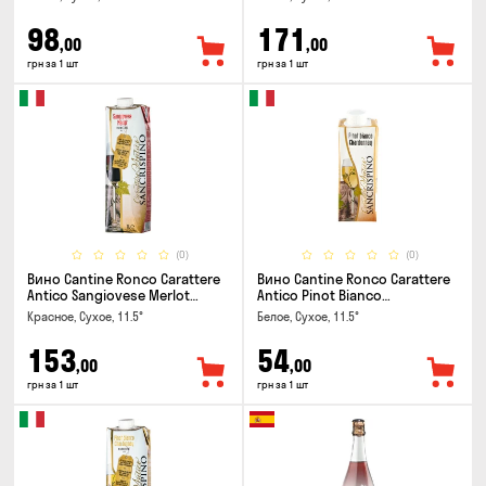
98
171
,00
,00
грн за 1 шт
грн за 1 шт
(0)
(0)
Вино Cantine Ronco Carattere
Вино Cantine Ronco Carattere
Antico Sangiovese Merlot
Antico Pinot Bianco
Rubicone IGT 1л
Chardonnay Rubicone IGT 0.25л
Красное, Сухое, 11.5°
Белое, Сухое, 11.5°
153
54
,00
,00
грн за 1 шт
грн за 1 шт