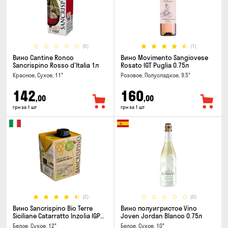
(0)
(1)
Вино Cantine Ronco
Вино Movimento Sangiovese
Sancrispino Rosso d'Italia 1л
Rosato IGT Puglia 0.75л
Красное, Сухое, 11°
Розовое, Полусладкое, 9.5°
142
160
,00
,00
грн за 1 шт
грн за 1 шт
(2)
(0)
Вино Sancrispino Bio Terre
Вино полуигристое Vino
Siciliane Catarratto Inzolia IGP
Joven Jordan Blanco 0.75л
0.5л
Белое, Сухое, 12°
Белое, Сухое, 10°