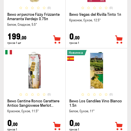
(0)
(0)
Вино игристое Fizzy Frizzante
Вино Vegas del Rivilla Tinto 1л
Amaranta Verdejo 0.75л
Красное, Сухое, 12.5°
Белое, Сладкое, 5.5°
199
0
,00
,00
грн за 1 шт
грн за 1
Новинка
(0)
(0)
Вино Cantine Ronco Carattere
Вино Los Candiles Vino Blanco
Antico Sangiovese Merlot
1.5л
Rubicone IGT 1л
Красное, Сухое, 11.5°
Белое, Сухое, 11°
0
0
,00
,00
грн за 1
грн за 1