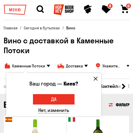
0
0
МЕНЮ
Главная
Сегодня в бутылках
Вино
Вино с доставкой в Каменные
Потоки
Каменные Потоки
Доставка
Укажите
адрес
Ваш город —
Киев?
 товары
Пиво
Сидр
Вино
Виски
Коктейли
С
ДА
ВИНО
ФИЛЬТР
Нет, изменить