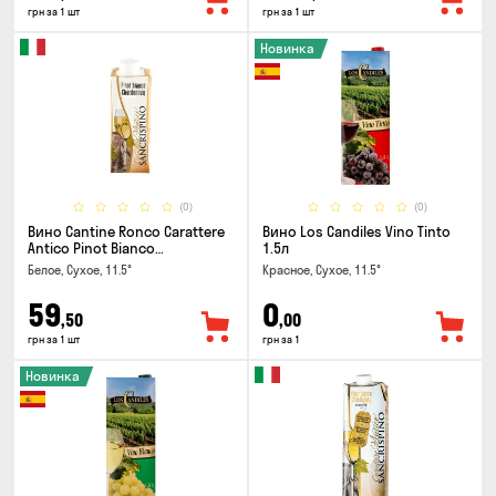
грн за 1 шт
грн за 1 шт
Новинка
(0)
(0)
Вино Cantine Ronco Carattere
Вино Los Candiles Vino Tinto
Antico Pinot Bianco
1.5л
Chardonnay Rubicone IGT 0.25л
Белое, Сухое, 11.5°
Красное, Сухое, 11.5°
59
0
,50
,00
грн за 1 шт
грн за 1
Новинка