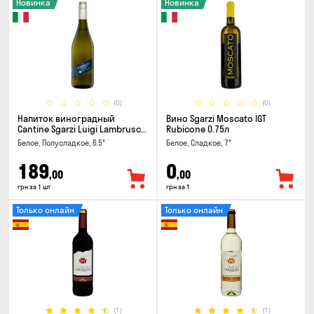
Новинка
Новинка
(0)
(0)
Напиток виноградный
Вино Sgarzi Moscato IGT
Cantine Sgarzi Luigi Lambrusco
Rubicone 0.75л
IGT Emilia Bianca Frizziante
Белое, Полусладкое, 6.5°
Белое, Сладкое, 7°
0.75л
189
0
,00
,00
грн за 1 шт
грн за 1
Только онлайн
Только онлайн
(1)
(1)