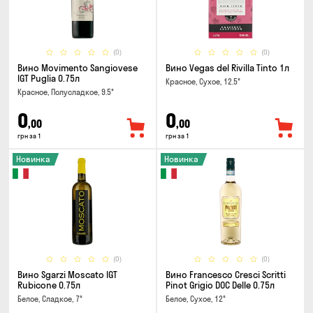
(0)
(0)
Вино Movimento Sangiovese
Вино Vegas del Rivilla Tinto 1л
IGT Puglia 0.75л
Красное, Сухое, 12.5°
Красное, Полусладкое, 9.5°
0
0
,00
,00
грн за 1
грн за 1
Новинка
Новинка
(0)
(0)
Вино Sgarzi Moscato IGT
Вино Francesco Cresci Scritti
Rubicone 0.75л
Pinot Grigio DOC Delle 0.75л
Белое, Сладкое, 7°
Белое, Сухое, 12°