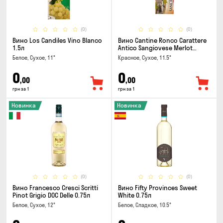
(0)
(0)
Вино Los Candiles Vino Blanco
Вино Cantine Ronco Carattere
1.5л
Antico Sangiovese Merlot
Rubicone IGT 0.25л
Белое, Сухое, 11°
Красное, Сухое, 11.5°
0
0
,00
,00
грн за 1
грн за 1
Новинка
Новинка
(0)
(0)
Вино Francesco Cresci Scritti
Вино Fifty Provinces Sweet
Pinot Grigio DOC Delle 0.75л
White 0.75л
Белое, Сухое, 12°
Белое, Сладкое, 10.5°