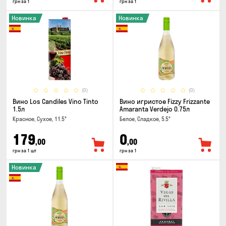
грн за 1
грн за 1
Новинка
Новинка
(0)
(0)
Вино Los Candiles Vino Tinto
Вино игристое Fizzy Frizzante
1.5л
Amaranta Verdejo 0.75л
Красное, Сухое, 11.5°
Белое, Сладкое, 5.5°
179
0
,00
,00
грн за 1 шт
грн за 1
Новинка