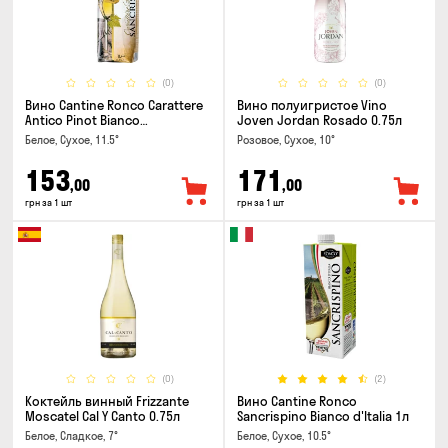
(0)
(0)
Вино Cantine Ronco Carattere
Вино полуигристое Vino
Antico Pinot Bianco
Joven Jordan Rosado 0.75л
Chardonnay Rubicone IGT 1л
Белое, Сухое, 11.5°
Розовое, Сухое, 10°
153
171
,00
,00
грн за 1 шт
грн за 1 шт
(0)
(2)
Коктейль винный Frizzante
Вино Cantine Ronco
Moscatel Cal Y Canto 0.75л
Sancrispino Bianco d'Italia 1л
Белое, Сладкое, 7°
Белое, Сухое, 10.5°