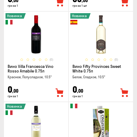
,00
,00
грн за 1
грн за 1 шт
Новинка
Новинка
(0)
(0)
Вино Villa Francesca Vino
Вино Fifty Provinces Sweet
Rosso Amabile 0.75л
White 0.75л
Красное, Полусладкое, 10.5°
Белое, Сладкое, 10.5°
0
0
,00
,00
грн за 1
грн за 1
Новинка