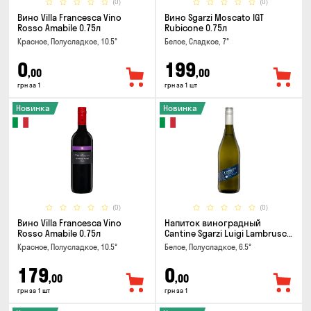
(0)
(0)
Вино Villa Francesca Vino
Вино Sgarzi Moscato IGT
Rosso Amabile 0.75л
Rubicone 0.75л
Красное, Полусладкое, 10.5°
Белое, Сладкое, 7°
0
199
,00
,00
грн за 1
грн за 1 шт
Новинка
Новинка
(0)
(0)
Вино Villa Francesca Vino
Напиток виноградный
Rosso Amabile 0.75л
Cantine Sgarzi Luigi Lambrusco
IGT Emilia Bianca Frizziante
Красное, Полусладкое, 10.5°
Белое, Полусладкое, 6.5°
0.75л
179
0
,00
,00
грн за 1 шт
грн за 1