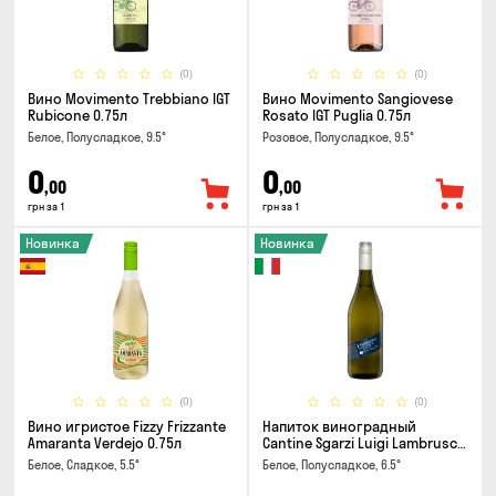
(0)
(0)
Вино Movimento Trebbiano IGT
Вино Movimento Sangiovese
Rubicone 0.75л
Rosato IGT Puglia 0.75л
Белое, Полусладкое, 9.5°
Розовое, Полусладкое, 9.5°
0
0
,00
,00
грн за 1
грн за 1
Новинка
Новинка
(0)
(0)
Вино игристое Fizzy Frizzante
Напиток виноградный
Amaranta Verdejo 0.75л
Cantine Sgarzi Luigi Lambrusco
IGT Emilia Bianca Frizziante
Белое, Сладкое, 5.5°
Белое, Полусладкое, 6.5°
0.75л