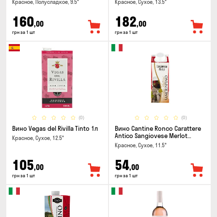
Красное, Полусладкое, 9.5°
Красное, Сухое, 13.5°
160
182
,00
,00
грн за 1 шт
грн за 1 шт
(0)
(0)
Вино Vegas del Rivilla Tinto 1л
Вино Cantine Ronco Carattere
Antico Sangiovese Merlot
Красное, Сухое, 12.5°
Rubicone IGT 0.25л
Красное, Сухое, 11.5°
105
54
,00
,00
грн за 1 шт
грн за 1 шт