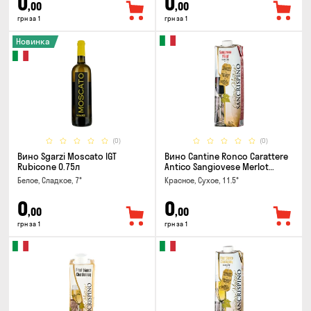
0
0
,00
,00
грн за 1
грн за 1
Новинка
(0)
(0)
Вино Sgarzi Moscato IGT
Вино Cantine Ronco Carattere
Rubicone 0.75л
Antico Sangiovese Merlot
Rubicone IGT 1л
Белое, Сладкое, 7°
Красное, Сухое, 11.5°
0
0
,00
,00
грн за 1
грн за 1