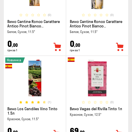
(0)
(0)
Вино Cantine Ronco Carattere
Вино Cantine Ronco Carattere
Antico Pinot Bianco
Antico Pinot Bianco
Chardonnay Rubicone IGT 0.25л
Chardonnay Rubicone IGT 1л
Белое, Сухое, 11.5°
Белое, Сухое, 11.5°
0
0
,00
,00
грн за 1
грн за 1
Новинка
(1)
(0)
Вино Los Candiles Vino Tinto
Вино Vegas del Rivilla Tinto 1л
1.5л
Красное, Сухое, 12.5°
Красное, Сухое, 11.5°
0
69