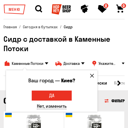
0
0
МЕНЮ
Главная
Сегодня в бутылках
Сидр
Сидр с доставкой в Каменные
Потоки
Каменные Потоки
Доставка
Укажите
адрес
Ваш город —
Киев?
Все товары
Пиво
Сидр
Вино
Виски
Кокте
ДА
СИДР
ФИЛЬТР
Нет, изменить