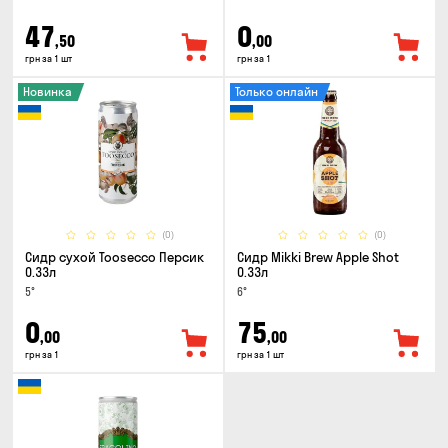
47
0
,50
,00
грн за 1 шт
грн за 1
Новинка
Только онлайн
(0)
(0)
Сидр сухой Toosecco Персик
Сидр Mikki Brew Apple Shot
0.33л
0.33л
5°
6°
0
75
,00
,00
грн за 1
грн за 1 шт