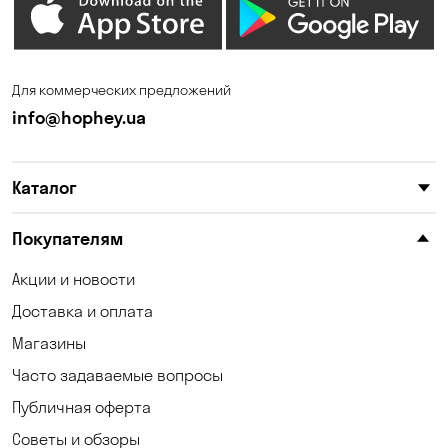
Елизаветовка
Зазимье
Запорожье
Ирпень
Для коммерческих предложений
Калиновка
Каменское
info@hophey.ua
Карнауховка
Катериновка
Каталог
Келеберда
Киев
Клинцы
Княжичи
Покупателям
Корсунцы
Котовка
Акции и новости
Доставка и оплата
Коцюбинское
Кошары
Магазины
Красноселка
Кременчуг
Часто задаваемые вопросы
Кривой Рог
Кривуши
Публичная оферта
Советы и обзоры
Кропивницкий
Крюковщина