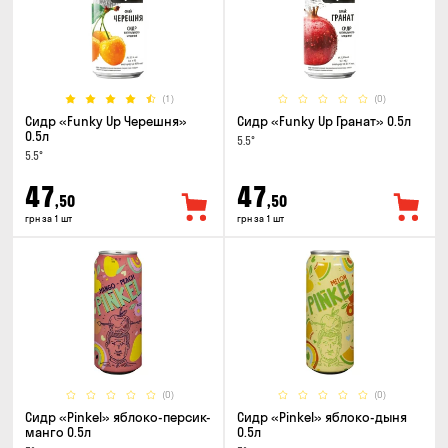
(1)
(0)
Сидр «Funky Up Черешня»
Сидр «Funky Up Гранат» 0.5л
0.5л
5.5°
5.5°
47
47
,50
,50
грн за 1 шт
грн за 1 шт
(0)
(0)
Сидр «Pinkel» яблоко-персик-
Сидр «Pinkel» яблоко-дыня
манго 0.5л
0.5л