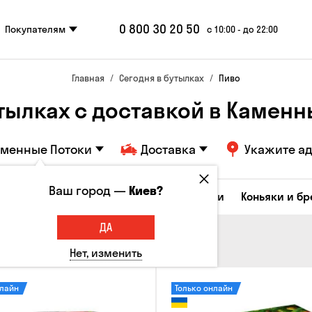
0 800 30 20 50
Покупателям
с 10:00 - до 22:00
Главная
Сегодня в бутылках
Пиво
утылках с доставкой в Каменн
аменные Потоки
Доставка
Укажите а
Ваш город —
Киев?
Коктейли
Соджу
Ликеры и настойки
Коньяки и б
ДА
Нет, изменить
нлайн
Только онлайн