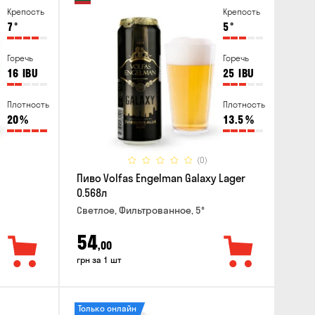
Крепость
Крепость
7
°
5
°
Горечь
Горечь
16
IBU
25
IBU
Плотность
Плотность
20
%
13.5
%
(0)
Пиво Volfas Engelman Galaxy Lager
0.568л
Светлое, Фильтрованное, 5°
54
,00
грн за 1 шт
Только онлайн