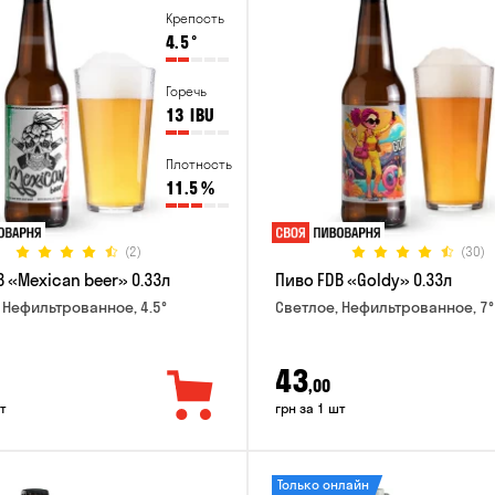
Крепость
4.5
°
Горечь
13
IBU
Плотность
11.5
%
(2)
(30)
 «Mexican beer» 0.33л
Пиво FDB «Goldy» 0.33л
 Нефильтрованное, 4.5°
Светлое, Нефильтрованное, 7°
43
,00
т
грн за 1 шт
Только онлайн