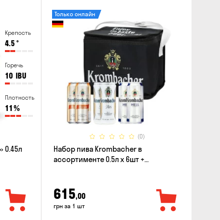
Только онлайн
Крепость
4.5
°
Горечь
10
IBU
Плотность
11
%
(0)
 0.45л
Набор пива Krombacher в
ассортименте 0.5л х 6шт +
термосумка
615
,00
грн за 1 шт