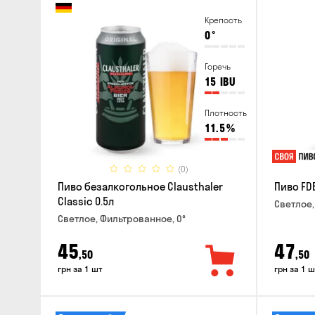
Крепость
0
°
Горечь
15
IBU
Плотность
11.5
%
(0)
Пиво безалкогольное Clausthaler
Пиво FDB
Classic 0.5л
Светлое,
Светлое, Фильтрованное, 0°
45
47
,50
,50
грн за 1 шт
грн за 1 ш