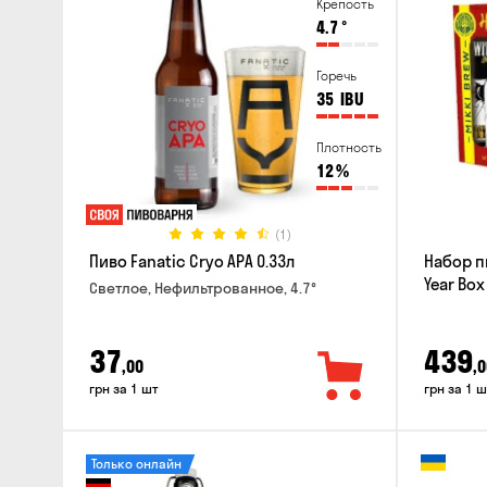
Крепость
4.7
°
Горечь
35
IBU
Плотность
12
%
(1)
Пиво Fanatic Cryo APA 0.33л
Набор п
Year Box
Светлое, Нефильтрованное, 4.7°
37
439
,00
,0
грн за 1 шт
грн за 1 ш
Только онлайн