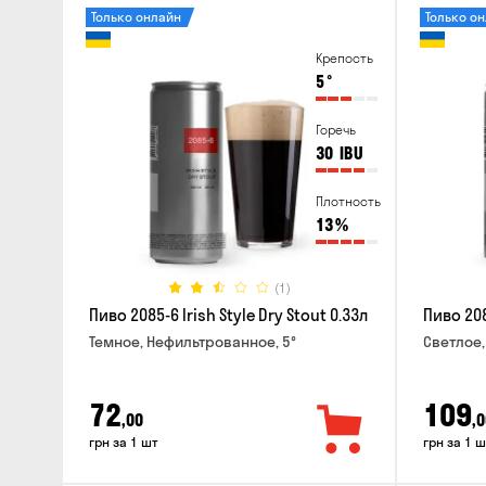
Только онлайн
Только о
Крепость
5
°
Горечь
30
IBU
Плотность
13
%
(1)
Пиво 2085-6 Irish Style Dry Stout 0.33л
Пиво 208
Темное, Нефильтрованное, 5°
Светлое,
72
109
,00
,0
грн за 1 шт
грн за 1 ш