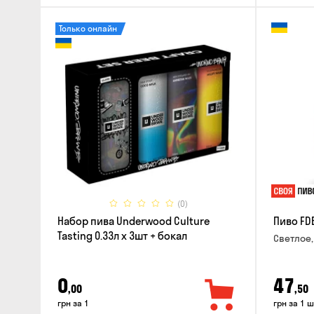
Только онлайн
(0)
Набор пива Underwood Culture
Пиво FD
Tasting 0.33л x 3шт + бокал
Светлое,
0
47
,00
,50
грн за 1
грн за 1 ш