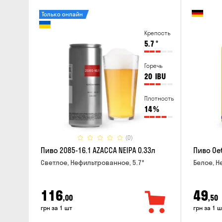
Только онлайн
Крепость
5.7
°
Горечь
20
IBU
Плотность
14
%
(0)
Пиво 2085-16.1 AZACCA NEIPA 0.33л
Пиво Oet
Светлое, Нефильтрованное, 5.7°
Белое, Н
116
49
,00
,50
грн за 1 шт
грн за 1 ш