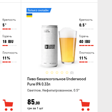
Только онлайн
Крепость
Крепость
5
°
0.5
°
Горечь
Горечь
18
IBU
40
IBU
Плотность
Плотность
11
%
11
%
(0)
Пиво безалкогольное Underwood
Pure IPA 0.33л
Светлое, Нефильтрованное, 0.5°
85
,00
грн за 1 шт