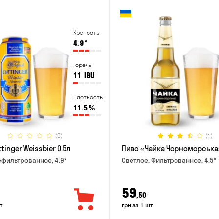
Крепость
4.9
°
Горечь
11
IBU
Плотность
11.5
%
(0)
(1)
tinger Weissbier 0.5л
Пиво «Чайка Чорноморська»
ефильтрованное, 4.9°
Светлое, Фильтрованное, 4.5°
59
,50
т
грн за 1 шт