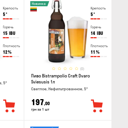
Новинка
Крепость
Крепость
5
°
5
°
Горечь
Горечь
15
IBU
14
IBU
Плотность
Плотность
12
%
11
%
(0)
Пиво Bistrampolio Craft Dvaro
Sviesusis 1л
, 5°
Светлое, Нефильтрованное, 5°
197
,00
грн за 1 шт