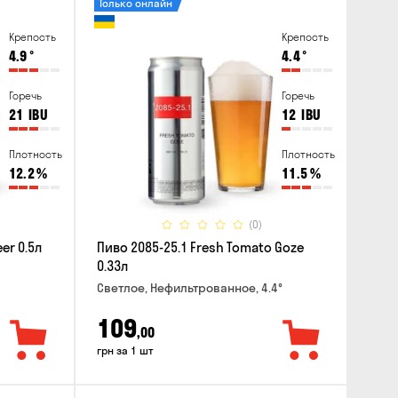
Только онлайн
Крепость
Крепость
4.9
°
4.4
°
Горечь
Горечь
21
IBU
12
IBU
Плотность
Плотность
12.2
%
11.5
%
(0)
er 0.5л
Пиво 2085-25.1 Fresh Tomato Goze
0.33л
Светлое, Нефильтрованное, 4.4°
109
,00
грн за 1 шт