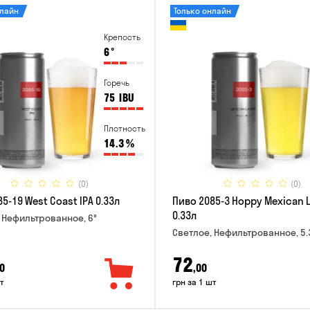
нлайн
Только онлайн
Крепость
6
°
Горечь
75
IBU
Плотность
14.3
%
(0)
(0)
5-19 West Coast IPA 0.33л
Пиво 2085-3 Hoppy Mexican 
0.33л
 Нефильтрованное, 6°
Светлое, Нефильтрованное, 5.
72
0
,00
т
грн за 1 шт