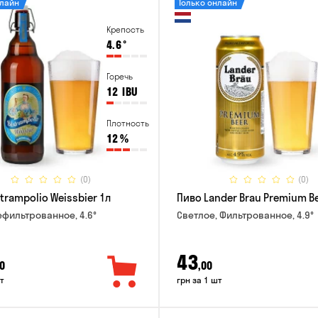
нлайн
Только онлайн
Крепость
4.6
°
Горечь
12
IBU
Плотность
12
%
(0)
(0)
trampolio Weissbier 1л
Пиво Lander Brau Premium Be
ефильтрованное, 4.6°
Светлое, Фильтрованное, 4.9°
43
0
,00
т
грн за 1 шт