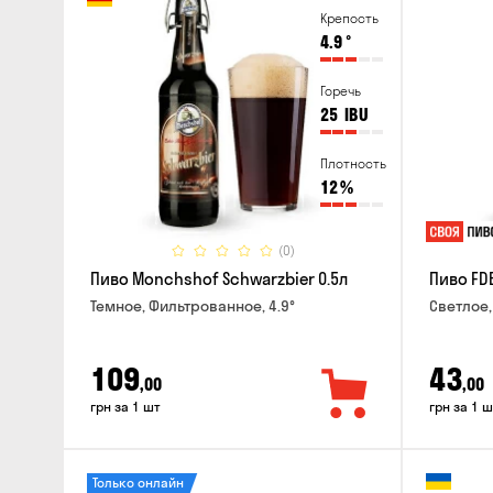
Крепость
4.9
°
Горечь
25
IBU
Плотность
12
%
(0)
Пиво Monchshof Schwarzbier 0.5л
Пиво FDB
Темное, Фильтрованное, 4.9°
Светлое,
109
43
,00
,00
грн за 1 шт
грн за 1 ш
Только онлайн