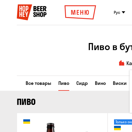
МЕНЮ
Рус
Пиво в б
К
Все товары
Пиво
Сидр
Вино
Виски
ПИВО
Только о