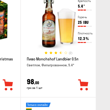
Крепость
5.4
°
Горечь
25
IBU
Плотность
12.3
%
(2)
hristmas
Пиво Monchshof Landbier 0.5л
Светлое, Фильтрованное, 5.4°
98
,00
грн за 1 шт
Только онлайн