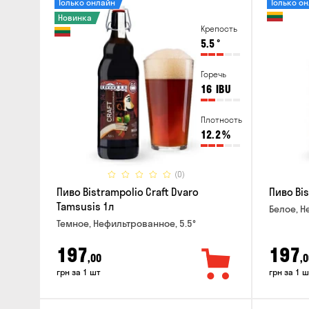
Только онлайн
Только о
Новинка
Крепость
5.5
°
Горечь
16
IBU
Плотность
12.2
%
(0)
Пиво Bistrampolio Craft Dvaro
Пиво Bis
Tamsusis 1л
Белое, Н
Темное, Нефильтрованное, 5.5°
197
197
,00
,0
грн за 1 шт
грн за 1 ш