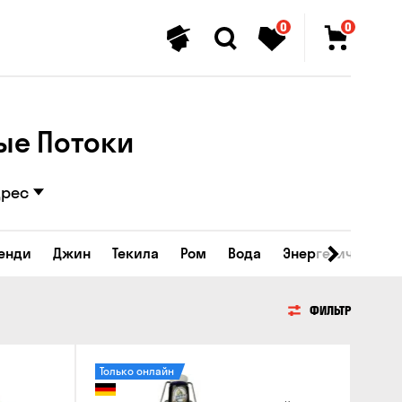
0
0
ые Потоки
дрес
ренди
Джин
Текила
Ром
Вода
Энергетические 
ФИЛЬТР
Только онлайн