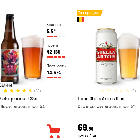
Топ продаж
Крепость
5.5
°
Горечь
42
IBU
Плотность
14.5
%
(28)
(0)
B «Hopkins» 0.33л
Пиво Stella Artois 0.5л
 Нефильтрованное, 5.5°
Светлое, Фильтрованное, 5°
69
,50
т
грн за 1 шт