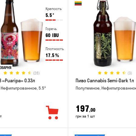
Крепость
5.5
°
Горечь
60
IBU
Плотность
17.5
%
(26)
(3)
 «Puaripa» 0.33л
Пиво Cannabis Semi-Dark 1л
 Нефильтрованное, 5.5°
Полутемное, Нефильтрованное
197
,00
т
грн за 1 шт