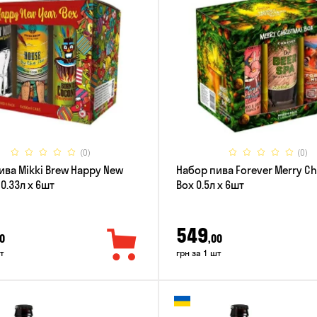
(0)
(0)
ива Mikki Brew Happy New
Набор пива Forever Merry C
 0.33л x 6шт
Box 0.5л x 6шт
549
0
,00
т
грн за 1 шт