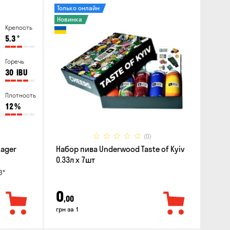
Только онлайн
Новинка
Крепость
5.3
°
Горечь
30
IBU
Плотность
12
%
(0)
Lager
Набор пива Underwood Taste of Kyiv
0.33л x 7шт
3°
0
,00
грн за 1