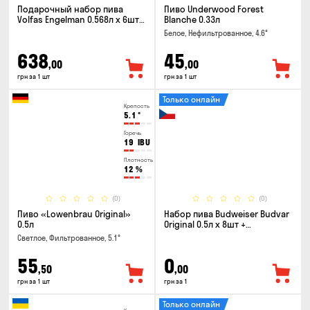
Подарочный набор пива
Пиво Underwood Forest
Volfas Engelman 0.568л x 6шт +
Blanche 0.33л
бокал 0.568л
Белое, Нефильтрованное, 4.6°
638
45
,00
,00
грн за 1 шт
грн за 1 шт
Только онлайн
Крепость
5.1
°
Горечь
19
IBU
Плотность
12
%
(0)
(0)
Пиво «Lowenbrau Original»
Набор пива Budweiser Budvar
0.5л
Original 0.5л x 8шт +
термосумка
Светлое, Фильтрованное, 5.1°
55
0
,50
,00
грн за 1 шт
грн за 1
Только онлайн