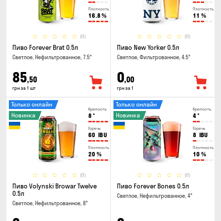
Плотность
Плотность
16.8
%
11
%
(0)
(0)
Пиво Forever Brat 0.5л
Пиво New Yorker 0.5л
Светлое, Нефильтрованное, 7.5°
Светлое, Фильтрованное, 4.5°
85
0
,50
,00
грн за 1 шт
грн за 1
Только онлайн
Только онлайн
Крепость
Крепость
Новинка
Новинка
8
°
4
°
Горечь
Горечь
60
IBU
8
IBU
Плотность
Плотность
20
%
10
%
(0)
(0)
Пиво Volynski Browar Twelve
Пиво Forever Bones 0.5л
0.5л
Светлое, Нефильтрованное, 4°
Светлое, Нефильтрованное, 8°