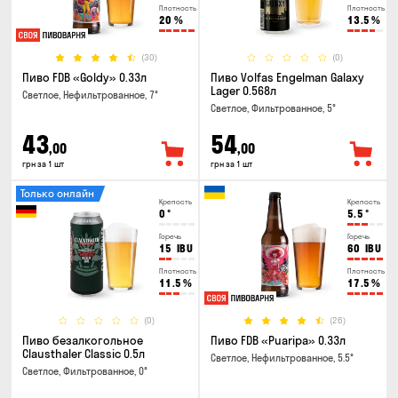
Плотность
Плотность
20
%
13.5
%
(30)
(0)
Пиво FDB «Goldy» 0.33л
Пиво Volfas Engelman Galaxy
Lager 0.568л
Светлое, Нефильтрованное, 7°
Светлое, Фильтрованное, 5°
43
54
,00
,00
грн за 1 шт
грн за 1 шт
Только онлайн
Крепость
Крепость
0
°
5.5
°
Горечь
Горечь
15
IBU
60
IBU
Плотность
Плотность
11.5
%
17.5
%
(0)
(26)
Пиво безалкогольное
Пиво FDB «Puaripa» 0.33л
Clausthaler Classic 0.5л
Светлое, Нефильтрованное, 5.5°
Светлое, Фильтрованное, 0°