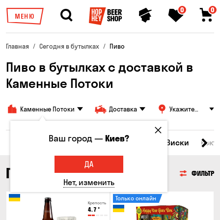
0
0
МЕНЮ
Главная
Сегодня в бутылках
Пиво
Пиво в бутылках с доставкой в
Каменные Потоки
Каменные Потоки
Доставка
Укажите
адрес
Ваш город —
Киев?
Все товары
Пиво
Сидр
Вино
Виски
Кокт
ДА
ПИВО
ФИЛЬТР
Нет, изменить
Только онлайн
Крепость
4.7
°