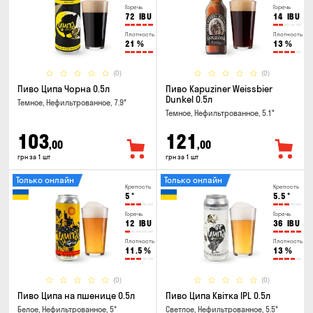
Горечь
Горечь
72
IBU
14
IBU
Плотность
Плотность
21
%
13
%
(0)
(0)
Пиво Ципа Чорна 0.5л
Пиво Kapuziner Weissbier
Dunkel 0.5л
Темное, Нефильтрованное, 7.9°
Темное, Нефильтрованное, 5.1°
103
121
,00
,00
грн за 1 шт
грн за 1 шт
Только онлайн
Только онлайн
Крепость
Крепость
5
°
5.5
°
Горечь
Горечь
12
IBU
36
IBU
Плотность
Плотность
11.5
%
13
%
(0)
(0)
Пиво Ципа на пшенице 0.5л
Пиво Ципа Квітка IPL 0.5л
Белое, Нефильтрованное, 5°
Светлое, Нефильтрованное, 5.5°