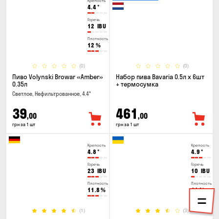
Крепость
4.4
°
Горечь
12
IBU
Плотность
12
%
(0)
(0)
Пиво Volynski Browar «Amber»
Набор пива Bavaria 0.5л х 6шт
0.35л
+ термосумка
Светлое, Нефильтрованное, 4.4°
39
461
,00
,00
грн за 1 шт
грн за 1 шт
Крепость
Крепость
4.8
°
4.9
°
Горечь
Горечь
23
IBU
10
IBU
Плотность
Плотность
11.8
%
11
%
(1)
(3)