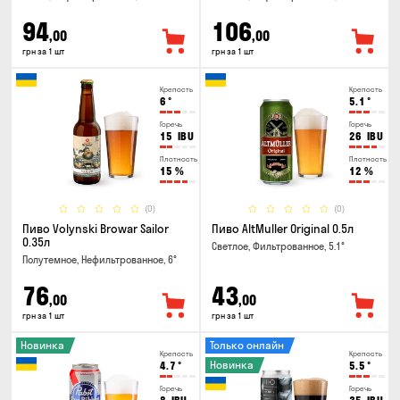
94
106
,00
,00
грн за 1 шт
грн за 1 шт
Крепость
Крепость
6
°
5.1
°
Горечь
Горечь
15
IBU
26
IBU
Плотность
Плотность
15
%
12
%
(0)
(0)
Пиво Volynski Browar Sailor
Пиво AltMuller Original 0.5л
0.35л
Светлое, Фильтрованное, 5.1°
Полутемное, Нефильтрованное, 6°
76
43
,00
,00
грн за 1 шт
грн за 1 шт
Новинка
Только онлайн
Крепость
Крепость
Новинка
4.7
°
5.5
°
Горечь
Горечь