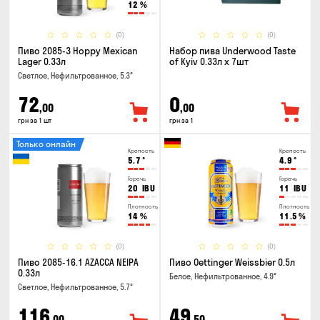
12
%
(0)
(0)
Пиво 2085-3 Hoppy Mexican
Набор пива Underwood Taste
Lager 0.33л
of Kyiv 0.33л x 7шт
Светлое, Нефильтрованное, 5.3°
72
0
,00
,00
грн за 1 шт
грн за 1
Только онлайн
Крепость
Крепость
5.7
°
4.9
°
Горечь
Горечь
20
IBU
11
IBU
Плотность
Плотность
14
%
11.5
%
(0)
(0)
Пиво 2085-16.1 AZACCA NEIPA
Пиво Oettinger Weissbier 0.5л
0.33л
Белое, Нефильтрованное, 4.9°
Светлое, Нефильтрованное, 5.7°
116
49
,00
,50