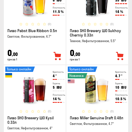
8
IBU
35
IBU
Плотность
Плотность
11.5
%
14
%
(0)
(0)
Пиво Pabst Blue Ribbon 0.5л
Пиво SHO Brewery ШО Sukhoy
Cherniy 0.33л
Светлое, Фильтрованное, 4.7°
Темное, Нефильтрованное, 5.5°
0
0
,00
,00
грн за 1
грн за 1
Только онлайн
Только онлайн
Крепость
Крепость
Новинка
4
°
4.7
°
Горечь
Горечь
5
IBU
10
IBU
Плотность
Плотность
14
%
10.5
%
(0)
(0)
Пиво SHO Brewery ШО Kysil
Пиво Miller Genuine Draft 0.48л
0.33л
Светлое, Фильтрованное, 4.7°
Светлое, Нефильтрованное, 4°