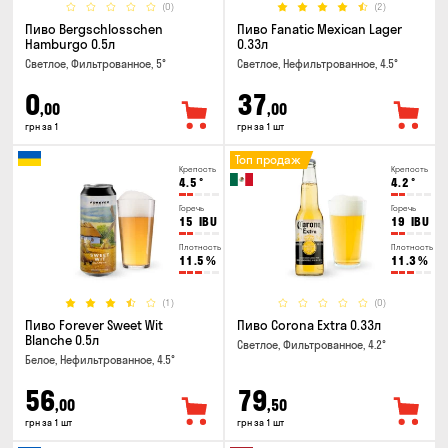
(0)
(2)
Пиво Bergschlosschen
Пиво Fanatic Mexican Lager
Hamburgo 0.5л
0.33л
Светлое, Фильтрованное, 5°
Светлое, Нефильтрованное, 4.5°
0
37
,00
,00
грн за 1
грн за 1 шт
Топ продаж
Крепость
Крепость
4.5
°
4.2
°
Горечь
Горечь
15
IBU
19
IBU
Плотность
Плотность
11.5
%
11.3
%
(1)
(0)
Пиво Forever Sweet Wit
Пиво Corona Extra 0.33л
Blanche 0.5л
Светлое, Фильтрованное, 4.2°
Белое, Нефильтрованное, 4.5°
56
79
,00
,50
грн за 1 шт
грн за 1 шт