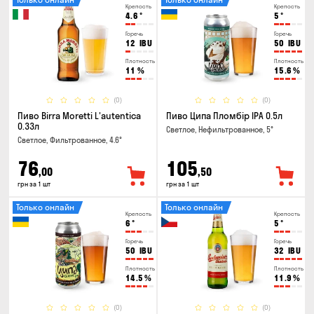
Крепость
Крепость
4.6
°
5
°
Горечь
Горечь
12
IBU
50
IBU
Плотность
Плотность
11
%
15.6
%
(0)
(0)
Пиво Birra Moretti L'autentica
Пиво Ципа Пломбір IPA 0.5л
0.33л
Светлое, Нефильтрованное, 5°
Светлое, Фильтрованное, 4.6°
76
105
,00
,50
грн за 1 шт
грн за 1 шт
Только онлайн
Только онлайн
Крепость
Крепость
6
°
5
°
Горечь
Горечь
50
IBU
32
IBU
Плотность
Плотность
14.5
%
11.9
%
(0)
(0)