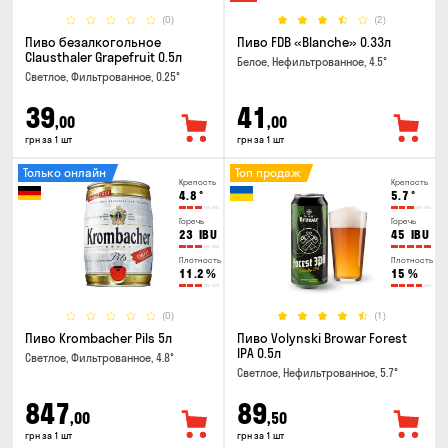
(0)
(2)
Пиво безалкогольное
Пиво FDB «Blanche» 0.33л
Clausthaler Grapefruit 0.5л
Белое, Нефильтрованное, 4.5°
Светлое, Фильтрованное, 0.25°
39
41
,00
,00
грн за 1 шт
грн за 1 шт
Только онлайн
Топ продаж
Крепость
Крепость
4.8
°
5.7
°
Горечь
Горечь
23
IBU
45
IBU
Плотность
Плотность
11.2
%
15
%
(0)
(1)
Пиво Krombacher Pils 5л
Пиво Volynski Browar Forest
IPA 0.5л
Светлое, Фильтрованное, 4.8°
Светлое, Нефильтрованное, 5.7°
847
89
,00
,50
грн за 1 шт
грн за 1 шт