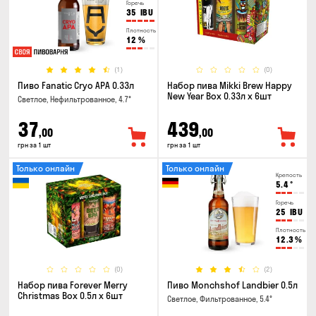
Горечь
35
IBU
Плотность
12
%
(1)
(0)
Пиво Fanatic Cryo APA 0.33л
Набор пива Mikki Brew Happy
New Year Box 0.33л x 6шт
Светлое, Нефильтрованное, 4.7°
37
439
,00
,00
грн за 1 шт
грн за 1 шт
Только онлайн
Только онлайн
Крепость
5.4
°
Горечь
25
IBU
Плотность
12.3
%
(0)
(2)
Набор пива Forever Merry
Пиво Monchshof Landbier 0.5л
Christmas Box 0.5л x 6шт
Светлое, Фильтрованное, 5.4°