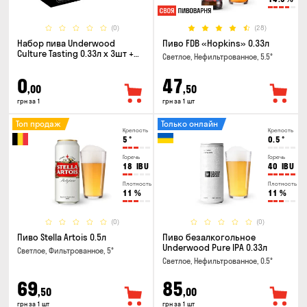
(0)
(28)
Набор пива Underwood
Пиво FDB «Hopkins» 0.33л
Culture Tasting 0.33л x 3шт +
Светлое, Нефильтрованное, 5.5°
бокал
0
47
,00
,50
грн за 1
грн за 1 шт
Топ продаж
Только онлайн
Крепость
Крепость
5
°
0.5
°
Горечь
Горечь
18
IBU
40
IBU
Плотность
Плотность
11
%
11
%
(0)
(0)
Пиво Stella Artois 0.5л
Пиво безалкогольное
Underwood Pure IPA 0.33л
Светлое, Фильтрованное, 5°
Светлое, Нефильтрованное, 0.5°
69
85
,50
,00
грн за 1 шт
грн за 1 шт