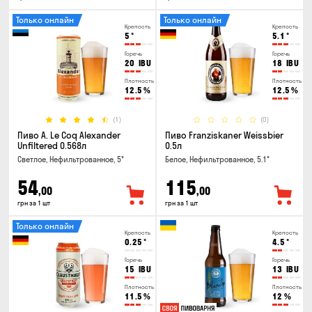
Только онлайн
Только онлайн
Крепость
Крепость
5
°
5.1
°
Горечь
Горечь
20
IBU
18
IBU
Плотность
Плотность
12.5
%
12.5
%
(1)
(0)
Пиво A. Le Coq Alexander
Пиво Franziskaner Weissbier
Unfiltered 0.568л
0.5л
Светлое, Нефильтрованное, 5°
Белое, Нефильтрованное, 5.1°
54
115
,00
,00
грн за 1 шт
грн за 1 шт
Только онлайн
Крепость
Крепость
0.25
°
4.5
°
Горечь
Горечь
15
IBU
13
IBU
Плотность
Плотность
11.5
%
12
%