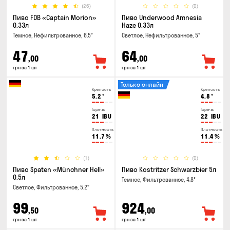
(26)
(0)
Пиво FDB «Captain Morion»
Пиво Underwood Amnesia
0.33л
Haze 0.33л
Темное, Нефильтрованное, 6.5°
Светлое, Нефильтрованное, 5°
47
64
,00
,00
грн за 1 шт
грн за 1 шт
Только онлайн
Крепость
Крепость
5.2
°
4.8
°
Горечь
Горечь
21
IBU
22
IBU
Плотность
Плотность
11.7
%
11.4
%
(1)
(0)
Пиво Spaten «Münchner Hell»
Пиво Kostritzer Schwarzbier 5л
0.5л
Темное, Фильтрованное, 4.8°
Светлое, Фильтрованное, 5.2°
99
924
,50
,00
грн за 1 шт
грн за 1 шт