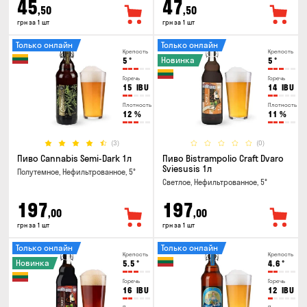
45
47
,50
,50
грн за 1 шт
грн за 1 шт
Только онлайн
Только онлайн
Крепость
Крепость
Новинка
5
°
5
°
Горечь
Горечь
15
IBU
14
IBU
Плотность
Плотность
12
%
11
%
(3)
(0)
Пиво Cannabis Semi-Dark 1л
Пиво Bistrampolio Craft Dvaro
Sviesusis 1л
Полутемное, Нефильтрованное, 5°
Светлое, Нефильтрованное, 5°
197
197
,00
,00
грн за 1 шт
грн за 1 шт
Только онлайн
Только онлайн
Крепость
Крепость
Новинка
5.5
°
4.6
°
Горечь
Горечь
16
IBU
12
IBU