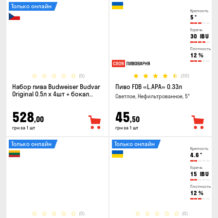
Только онлайн
Крепость
5
°
Горечь
30
IBU
Плотность
12
%
(0)
(30)
Набор пива Budweiser Budvar
Пиво FDB «L.APA» 0.33л
Original 0.5л х 4шт + бокал
Светлое, Нефильтрованное, 5°
0.33л
528
45
,00
,50
грн за 1 шт
грн за 1 шт
Только онлайн
Только онлайн
Крепость
4.6
°
Горечь
15
IBU
Плотность
12
%
(0)
(0)