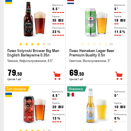
Крепость
Крепость
8.5
°
5
°
Горечь
Горечь
35
IBU
19
IBU
Плотность
Плотность
23
%
11.5
%
(3)
(0)
Пиво Volynski Browar Big Man
Пиво Heineken Lager Beer
English Barleywine 0.35л
Premium Quality 0.5л
Темное, Нефильтрованное, 8.5°
Светлое, Фильтрованное, 5°
79
69
,50
,50
грн за 1 шт
грн за 1 шт
Топ продаж
Новинка
Крепость
Крепость
4.5
°
0
°
Горечь
Горечь
20
IBU
10
IBU
Плотность
Плотность
13
%
6
%
(5)
(0)