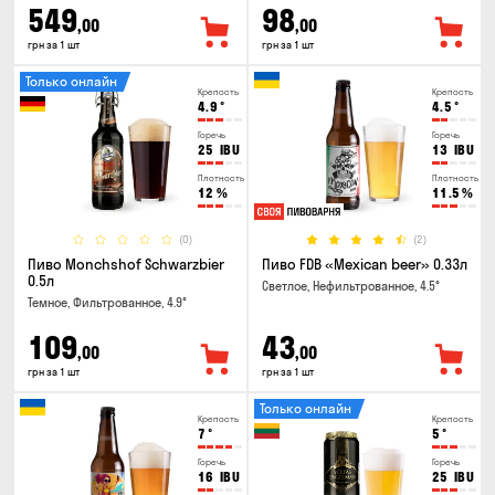
549
98
,00
,00
грн за 1 шт
грн за 1 шт
Только онлайн
Крепость
Крепость
4.9
°
4.5
°
Горечь
Горечь
25
IBU
13
IBU
Плотность
Плотность
12
%
11.5
%
(0)
(2)
Пиво Monchshof Schwarzbier
Пиво FDB «Mexican beer» 0.33л
0.5л
Светлое, Нефильтрованное, 4.5°
Темное, Фильтрованное, 4.9°
109
43
,00
,00
грн за 1 шт
грн за 1 шт
Только онлайн
Крепость
Крепость
7
°
5
°
Горечь
Горечь
16
IBU
25
IBU