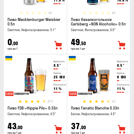
11.8
%
10.8
%
(0)
(0)
Пиво Mecklenburger Weisbier
Пиво безалкогольное
0.5л
Carlsberg «NON Alcoholic» 0.5л
Светлое, Нефильтрованное, 5.1°
Светлое, Фильтрованное, 0.5°
0
49
,00
,50
грн за 1
грн за 1 шт
Крепость
Крепость
4.5
°
4.5
°
Горечь
Горечь
25
IBU
9
IBU
Плотность
Плотность
11
%
11
%
(27)
(2)
Пиво FDB «Hippie Pils» 0.33л
Пиво Fanatic Blanche 0.33л
Светлое, Нефильтрованное, 4.5°
Белое, Нефильтрованное, 4.5°
43
37
,00
,00
грн за 1 шт
грн за 1 шт