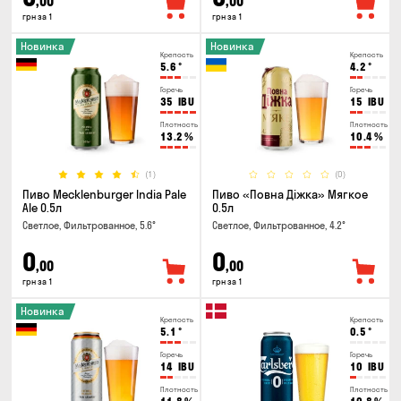
,00
,00
грн за 1
грн за 1
Новинка
Новинка
Крепость
Крепость
5.6
°
4.2
°
Горечь
Горечь
35
IBU
15
IBU
Плотность
Плотность
13.2
%
10.4
%
(1)
(0)
Пиво Mecklenburger India Pale
Пиво «Повна Діжка» Мягкое
Ale 0.5л
0.5л
Светлое, Фильтрованное, 5.6°
Светлое, Фильтрованное, 4.2°
0
0
,00
,00
грн за 1
грн за 1
Новинка
Крепость
Крепость
5.1
°
0.5
°
Горечь
Горечь
14
IBU
10
IBU
Плотность
Плотность