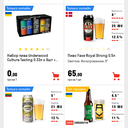
Только онлайн
Только онлайн
Крепость
8
°
Горечь
25
IBU
Плотность
12.5
%
(1)
(0)
Набор пива Underwood
Пиво Faxe Royal Strong 0.5л
Culture Tasting 0.33л x 9шт +
Светлое, Фильтрованное, 8°
бокал
0
65
,00
,00
грн за 1
грн за 1 шт
Только онлайн
Топ продаж
Крепость
Крепость
5
°
4.5
°
Горечь
Горечь
21
IBU
13
IBU
Плотность
Плотность
12
%
11
%