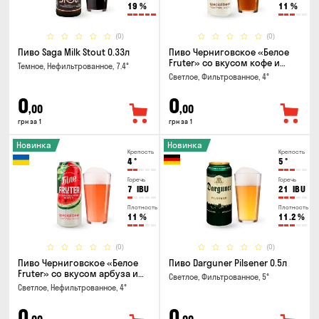
19
%
11
%
(0)
(0)
Пиво Saga Milk Stout 0.33л
Пиво Черниговское «Белое
Fruter» со вкусом кофе и
Темное, Нефильтрованное, 7.4°
апельсина 0.5 л
Светлое, Фильтрованное, 4°
0
0
,00
,00
грн за 1
грн за 1
Новинка
Новинка
Крепость
Крепость
4
°
5
°
Горечь
Горечь
7
IBU
21
IBU
Плотность
Плотность
11
%
11.2
%
(0)
(0)
Пиво Черниговское «Белое
Пиво Darguner Pilsener 0.5л
Fruter» со вкусом арбуза и
Светлое, Фильтрованное, 5°
мяты 0.5л
Светлое, Нефильтрованное, 4°
0
0