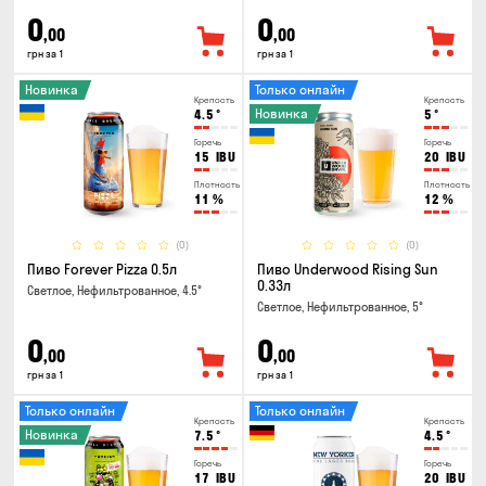
0
0
,00
,00
грн за 1
грн за 1
Новинка
Только онлайн
Крепость
Крепость
Новинка
4.5
°
5
°
Горечь
Горечь
15
IBU
20
IBU
Плотность
Плотность
11
%
12
%
(0)
(0)
Пиво Forever Pizza 0.5л
Пиво Underwood Rising Sun
0.33л
Светлое, Нефильтрованное, 4.5°
Светлое, Нефильтрованное, 5°
0
0
,00
,00
грн за 1
грн за 1
Только онлайн
Только онлайн
Крепость
Крепость
Новинка
7.5
°
4.5
°
Горечь
Горечь
17
IBU
20
IBU