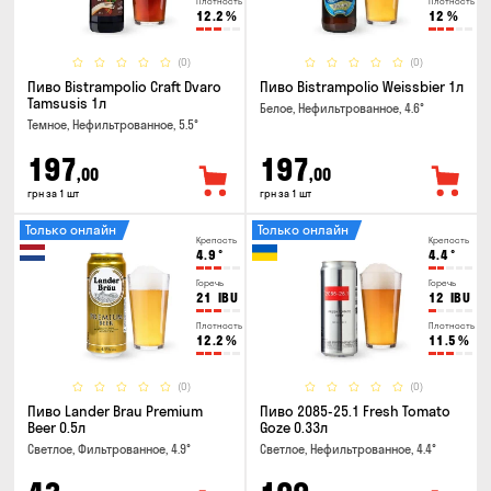
Плотность
Плотность
12.2
%
12
%
(0)
(0)
Пиво Bistrampolio Craft Dvaro
Пиво Bistrampolio Weissbier 1л
Tamsusis 1л
Белое, Нефильтрованное, 4.6°
Темное, Нефильтрованное, 5.5°
197
197
,00
,00
грн за 1 шт
грн за 1 шт
Только онлайн
Только онлайн
Крепость
Крепость
4.9
°
4.4
°
Горечь
Горечь
21
IBU
12
IBU
Плотность
Плотность
12.2
%
11.5
%
(0)
(0)
Пиво Lander Brau Premium
Пиво 2085-25.1 Fresh Tomato
Beer 0.5л
Goze 0.33л
Светлое, Фильтрованное, 4.9°
Светлое, Нефильтрованное, 4.4°