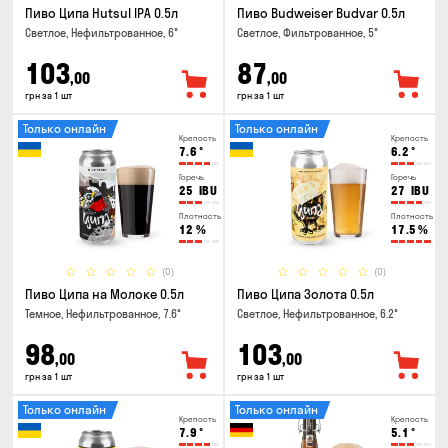
Пиво Ципа Hutsul IPA 0.5л
Пиво Budweiser Budvar 0.5л
Светлое, Нефильтрованное, 6°
Светлое, Фильтрованное, 5°
103
87
,00
,00
грн за 1 шт
грн за 1 шт
Только онлайн
Только онлайн
Крепость
Крепость
7.6
°
6.2
°
Горечь
Горечь
25
IBU
27
IBU
Плотность
Плотность
12
%
17.5
%
(0)
(0)
Пиво Ципа на Молоке 0.5л
Пиво Ципа Золота 0.5л
Темное, Нефильтрованное, 7.6°
Светлое, Нефильтрованное, 6.2°
98
103
,00
,00
грн за 1 шт
грн за 1 шт
Только онлайн
Только онлайн
Крепость
Крепость
7.9
°
5.1
°