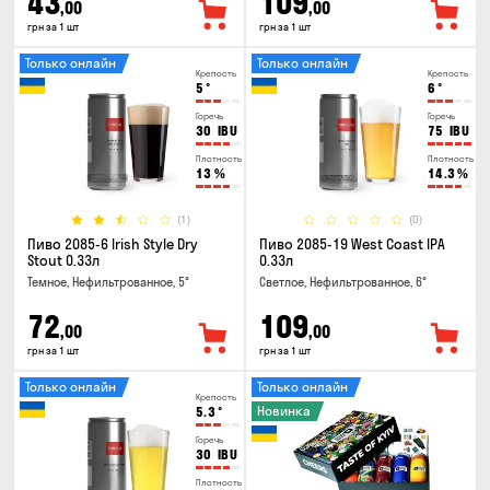
43
109
,00
,00
грн за 1 шт
грн за 1 шт
Только онлайн
Только онлайн
Крепость
Крепость
5
°
6
°
Горечь
Горечь
30
IBU
75
IBU
Плотность
Плотность
13
%
14.3
%
(1)
(0)
Пиво 2085-6 Irish Style Dry
Пиво 2085-19 West Coast IPA
Stout 0.33л
0.33л
Темное, Нефильтрованное, 5°
Светлое, Нефильтрованное, 6°
72
109
,00
,00
грн за 1 шт
грн за 1 шт
Только онлайн
Только онлайн
Крепость
Новинка
5.3
°
Горечь
30
IBU
Плотность