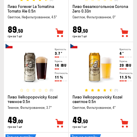
Пиво Forever La Tomatina
Пиво безалкогольное Corona
Tomato Ale 0.5л
Zero 0.33л
Светлое, Нефильтрованное, 4.5°
Светлое, Фильтрованное, 0°
89
89
,50
,50
грн за 1 шт
грн за 1 шт
Крепость
Крепость
3.7
°
4
°
Горечь
Горечь
14
IBU
20
IBU
Плотность
Плотность
11
%
11.5
%
(0)
(1)
Пиво Velkopopovicky Kozel
Пиво Velkopopovicky Kozel
темное 0.5л
светлое 0.5л
Темное, Фильтрованное, 3.7°
Светлое, Фильтрованное, 4°
49
49
,00
,50
грн за 1 шт
грн за 1 шт
Только онлайн
Только онлайн