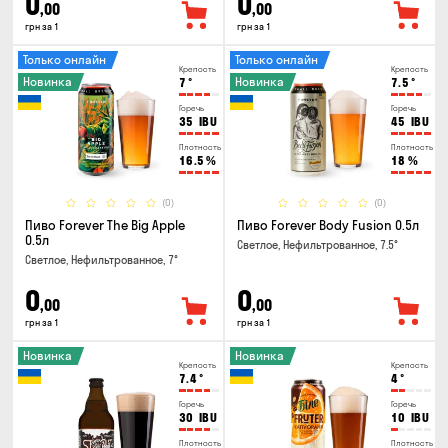
0
0
,00
,00
грн за 1
грн за 1
Только онлайн
Только онлайн
Крепость
Крепость
Новинка
Новинка
7
°
7.5
°
Горечь
Горечь
35
IBU
45
IBU
Плотность
Плотность
16.5
%
18
%
(0)
(0)
Пиво Forever The Big Apple
Пиво Forever Body Fusion 0.5л
0.5л
Светлое, Нефильтрованное, 7.5°
Светлое, Нефильтрованное, 7°
0
0
,00
,00
грн за 1
грн за 1
Новинка
Новинка
Крепость
Крепость
7.4
°
4
°
Горечь
Горечь
30
IBU
10
IBU
Плотность
Плотность