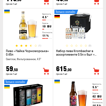
грн за 1 шт
грн за 1 шт
Только онлайн
Крепость
4.5
°
Горечь
10
IBU
Плотность
11
%
(1)
(0)
Пиво «Чайка Чорноморська»
Набор пива Krombacher в
0.45л
ассортименте 0.5л х 6шт +
термосумка
Светлое, Фильтрованное, 4.5°
59
615
,50
,00
грн за 1 шт
грн за 1 шт
Только онлайн
Крепость
5.5
°
Горечь
42
IBU
Плотность
14.5
%