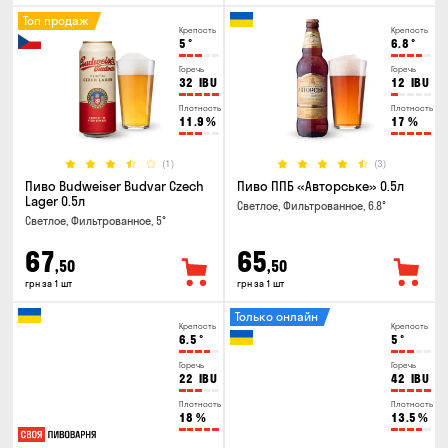
Топ продаж
Крепость
Крепость
5
°
6.8
°
Горечь
Горечь
32
IBU
12
IBU
Плотность
Плотность
11.9
%
17
%
(1)
(3)
Пиво Budweiser Budvar Czech
Пиво ППБ «Авторське» 0.5л
Lager 0.5л
Светлое, Фильтрованное, 6.8°
Светлое, Фильтрованное, 5°
67
65
,50
,50
грн за 1 шт
грн за 1 шт
Только онлайн
Крепость
Крепость
6.5
°
5
°
Горечь
Горечь
22
IBU
42
IBU
Плотность
Плотность
18
%
13.5
%