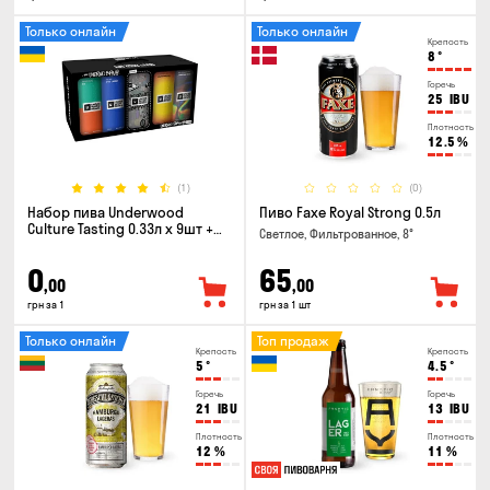
Только онлайн
Только онлайн
Крепость
8
°
Горечь
25
IBU
Плотность
12.5
%
(1)
(0)
Набор пива Underwood
Пиво Faxe Royal Strong 0.5л
Culture Tasting 0.33л x 9шт +
Светлое, Фильтрованное, 8°
бокал
0
65
,00
,00
грн за 1
грн за 1 шт
Только онлайн
Топ продаж
Крепость
Крепость
5
°
4.5
°
Горечь
Горечь
21
IBU
13
IBU
Плотность
Плотность
12
%
11
%