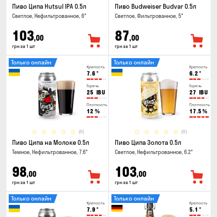
Пиво Ципа Hutsul IPA 0.5л
Пиво Budweiser Budvar 0.5л
Светлое, Нефильтрованное, 6°
Светлое, Фильтрованное, 5°
103
87
,00
,00
грн за 1 шт
грн за 1 шт
Только онлайн
Только онлайн
Крепость
Крепость
7.6
°
6.2
°
Горечь
Горечь
25
IBU
27
IBU
Плотность
Плотность
12
%
17.5
%
(0)
(0)
Пиво Ципа на Молоке 0.5л
Пиво Ципа Золота 0.5л
Темное, Нефильтрованное, 7.6°
Светлое, Нефильтрованное, 6.2°
98
103
,00
,00
грн за 1 шт
грн за 1 шт
Только онлайн
Только онлайн
Крепость
Крепость
7.9
°
5.1
°