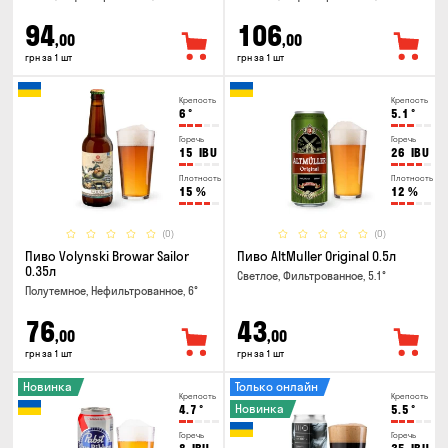
94
106
,00
,00
грн за 1 шт
грн за 1 шт
Крепость
Крепость
6
°
5.1
°
Горечь
Горечь
15
IBU
26
IBU
Плотность
Плотность
15
%
12
%
(0)
(0)
Пиво Volynski Browar Sailor
Пиво AltMuller Original 0.5л
0.35л
Светлое, Фильтрованное, 5.1°
Полутемное, Нефильтрованное, 6°
76
43
,00
,00
грн за 1 шт
грн за 1 шт
Новинка
Только онлайн
Крепость
Крепость
Новинка
4.7
°
5.5
°
Горечь
Горечь