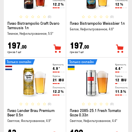
Плотность
Плотность
12.2
%
12
%
(0)
(0)
Пиво Bistrampolio Craft Dvaro
Пиво Bistrampolio Weissbier 1л
Tamsusis 1л
Белое, Нефильтрованное, 4.6°
Темное, Нефильтрованное, 5.5°
197
197
,00
,00
грн за 1 шт
грн за 1 шт
Только онлайн
Только онлайн
Крепость
Крепость
4.9
°
4.4
°
Горечь
Горечь
21
IBU
12
IBU
Плотность
Плотность
12.2
%
11.5
%
(0)
(0)
Пиво Lander Brau Premium
Пиво 2085-25.1 Fresh Tomato
Beer 0.5л
Goze 0.33л
Светлое, Фильтрованное, 4.9°
Светлое, Нефильтрованное, 4.4°