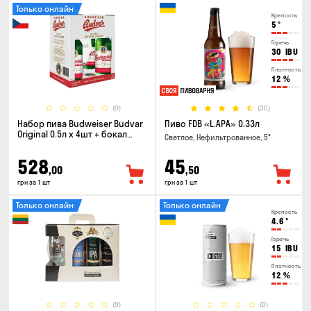
Только онлайн
Крепость
5
°
Горечь
30
IBU
Плотность
12
%
(0)
(30)
Набор пива Budweiser Budvar
Пиво FDB «L.APA» 0.33л
Original 0.5л х 4шт + бокал
Светлое, Нефильтрованное, 5°
0.33л
528
45
,00
,50
грн за 1 шт
грн за 1 шт
Только онлайн
Только онлайн
Крепость
4.6
°
Горечь
15
IBU
Плотность
12
%
(0)
(0)