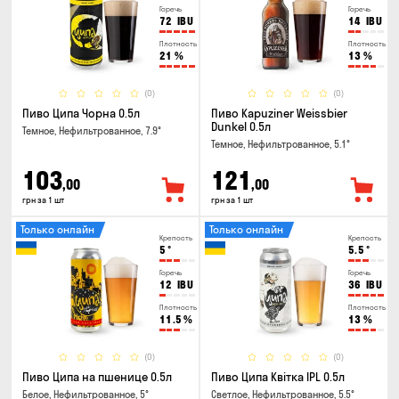
Горечь
Горечь
72
IBU
14
IBU
Плотность
Плотность
21
%
13
%
(0)
(0)
Пиво Ципа Чорна 0.5л
Пиво Kapuziner Weissbier
Dunkel 0.5л
Темное, Нефильтрованное, 7.9°
Темное, Нефильтрованное, 5.1°
103
121
,00
,00
грн за 1 шт
грн за 1 шт
Только онлайн
Только онлайн
Крепость
Крепость
5
°
5.5
°
Горечь
Горечь
12
IBU
36
IBU
Плотность
Плотность
11.5
%
13
%
(0)
(0)
Пиво Ципа на пшенице 0.5л
Пиво Ципа Квітка IPL 0.5л
Белое, Нефильтрованное, 5°
Светлое, Нефильтрованное, 5.5°