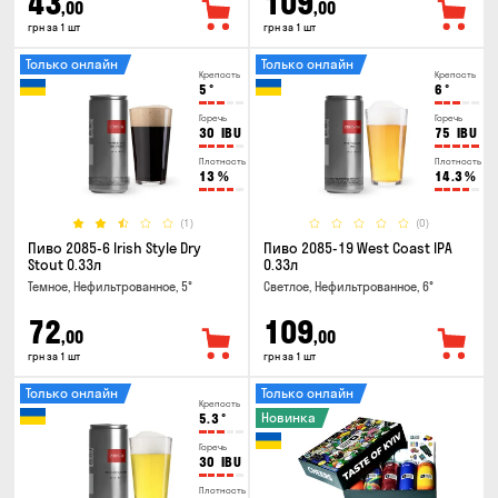
43
109
,00
,00
грн за 1 шт
грн за 1 шт
Только онлайн
Только онлайн
Крепость
Крепость
5
°
6
°
Горечь
Горечь
30
IBU
75
IBU
Плотность
Плотность
13
%
14.3
%
(1)
(0)
Пиво 2085-6 Irish Style Dry
Пиво 2085-19 West Coast IPA
Stout 0.33л
0.33л
Темное, Нефильтрованное, 5°
Светлое, Нефильтрованное, 6°
72
109
,00
,00
грн за 1 шт
грн за 1 шт
Только онлайн
Только онлайн
Крепость
Новинка
5.3
°
Горечь
30
IBU
Плотность