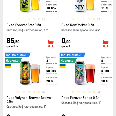
Плотность
Плотность
16.8
%
11
%
(0)
(0)
Пиво Forever Brat 0.5л
Пиво New Yorker 0.5л
Светлое, Нефильтрованное, 7.5°
Светлое, Фильтрованное, 4.5°
85
0
,50
,00
грн за 1 шт
грн за 1
Только онлайн
Только онлайн
Крепость
Крепость
Новинка
Новинка
8
°
4
°
Горечь
Горечь
60
IBU
8
IBU
Плотность
Плотность
20
%
10
%
(0)
(0)
Пиво Volynski Browar Twelve
Пиво Forever Bones 0.5л
0.5л
Светлое, Нефильтрованное, 4°
Светлое, Нефильтрованное, 8°