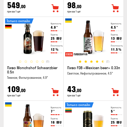
549
98
,00
,00
грн за 1 шт
грн за 1 шт
Только онлайн
Крепость
Крепость
4.9
°
4.5
°
Горечь
Горечь
25
IBU
13
IBU
Плотность
Плотность
12
%
11.5
%
(0)
(2)
Пиво Monchshof Schwarzbier
Пиво FDB «Mexican beer» 0.33л
0.5л
Светлое, Нефильтрованное, 4.5°
Темное, Фильтрованное, 4.9°
109
43
,00
,00
грн за 1 шт
грн за 1 шт
Только онлайн
Крепость
Крепость
7
°
5
°
Горечь
Горечь
16
IBU
25
IBU