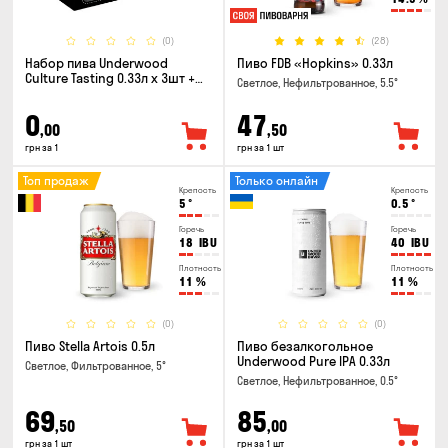
(0)
(28)
Набор пива Underwood
Пиво FDB «Hopkins» 0.33л
Culture Tasting 0.33л x 3шт +
Светлое, Нефильтрованное, 5.5°
бокал
0
47
,00
,50
грн за 1
грн за 1 шт
Топ продаж
Только онлайн
Крепость
Крепость
5
°
0.5
°
Горечь
Горечь
18
IBU
40
IBU
Плотность
Плотность
11
%
11
%
(0)
(0)
Пиво Stella Artois 0.5л
Пиво безалкогольное
Underwood Pure IPA 0.33л
Светлое, Фильтрованное, 5°
Светлое, Нефильтрованное, 0.5°
69
85
,50
,00
грн за 1 шт
грн за 1 шт