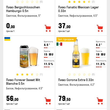
(0)
(2)
Пиво Bergschlosschen
Пиво Fanatic Mexican Lager
Hamburgo 0.5л
0.33л
Светлое, Фильтрованное, 5°
Светлое, Нефильтрованное, 4.5°
0
37
,00
,00
грн за 1
грн за 1 шт
Топ продаж
Крепость
Крепость
4.5
°
4.2
°
Горечь
Горечь
15
IBU
19
IBU
Плотность
Плотность
11.5
%
11.3
%
(1)
(0)
Пиво Forever Sweet Wit
Пиво Corona Extra 0.33л
Blanche 0.5л
Светлое, Фильтрованное, 4.2°
Белое, Нефильтрованное, 4.5°
56
79
,00
,50
грн за 1 шт
грн за 1 шт