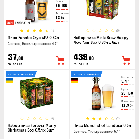
Горечь
35
IBU
Плотность
12
%
(1)
(0)
Пиво Fanatic Cryo APA 0.33л
Набор пива Mikki Brew Happy
New Year Box 0.33л x 6шт
Светлое, Нефильтрованное, 4.7°
37
439
,00
,00
грн за 1 шт
грн за 1 шт
Только онлайн
Только онлайн
Крепость
5.4
°
Горечь
25
IBU
Плотность
12.3
%
(0)
(2)
Набор пива Forever Merry
Пиво Monchshof Landbier 0.5л
Christmas Box 0.5л x 6шт
Светлое, Фильтрованное, 5.4°