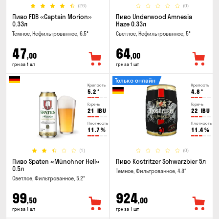
(26)
(0)
Пиво FDB «Captain Morion»
Пиво Underwood Amnesia
0.33л
Haze 0.33л
Темное, Нефильтрованное, 6.5°
Светлое, Нефильтрованное, 5°
47
64
,00
,00
грн за 1 шт
грн за 1 шт
Только онлайн
Крепость
Крепость
5.2
°
4.8
°
Горечь
Горечь
21
IBU
22
IBU
Плотность
Плотность
11.7
%
11.4
%
(1)
(0)
Пиво Spaten «Münchner Hell»
Пиво Kostritzer Schwarzbier 5л
0.5л
Темное, Фильтрованное, 4.8°
Светлое, Фильтрованное, 5.2°
99
924
,50
,00
грн за 1 шт
грн за 1 шт