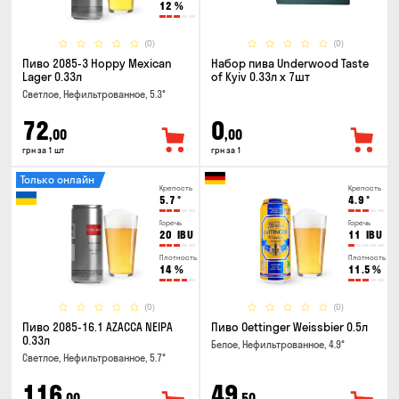
12
%
(0)
(0)
Пиво 2085-3 Hoppy Mexican
Набор пива Underwood Taste
Lager 0.33л
of Kyiv 0.33л x 7шт
Светлое, Нефильтрованное, 5.3°
72
0
,00
,00
грн за 1 шт
грн за 1
Только онлайн
Крепость
Крепость
5.7
°
4.9
°
Горечь
Горечь
20
IBU
11
IBU
Плотность
Плотность
14
%
11.5
%
(0)
(0)
Пиво 2085-16.1 AZACCA NEIPA
Пиво Oettinger Weissbier 0.5л
0.33л
Белое, Нефильтрованное, 4.9°
Светлое, Нефильтрованное, 5.7°
116
49
,00
,50