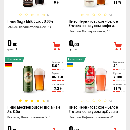
19
%
11
%
(0)
(0)
Пиво Saga Milk Stout 0.33л
Пиво Черниговское «Белое
Fruter» со вкусом кофе и
Темное, Нефильтрованное, 7.4°
апельсина 0.5 л
Светлое, Фильтрованное, 4°
0
0
,00
,00
грн за 1
грн за 1
Новинка
Новинка
Крепость
Крепость
5.6
°
4
°
Горечь
Горечь
35
IBU
7
IBU
Плотность
Плотность
13.2
%
11
%
(1)
(0)
Пиво Mecklenburger India Pale
Пиво Черниговское «Белое
Ale 0.5л
Fruter» со вкусом арбуза и
мяты 0.5л
Светлое, Фильтрованное, 5.6°
Светлое, Нефильтрованное, 4°
0
0