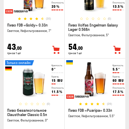
Плотность
Плотность
20
%
13.5
%
(30)
(0)
Пиво FDB «Goldy» 0.33л
Пиво Volfas Engelman Galaxy
Lager 0.568л
Светлое, Нефильтрованное, 7°
Светлое, Фильтрованное, 5°
43
54
,00
,00
грн за 1 шт
грн за 1 шт
Только онлайн
Крепость
Крепость
0
°
5.5
°
Горечь
Горечь
15
IBU
60
IBU
Плотность
Плотность
11.5
%
17.5
%
(0)
(26)
Пиво безалкогольное
Пиво FDB «Puaripa» 0.33л
Clausthaler Classic 0.5л
Светлое, Нефильтрованное, 5.5°
Светлое, Фильтрованное, 0°