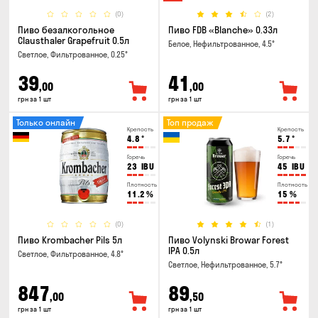
(0)
(2)
Пиво безалкогольное
Пиво FDB «Blanche» 0.33л
Clausthaler Grapefruit 0.5л
Белое, Нефильтрованное, 4.5°
Светлое, Фильтрованное, 0.25°
39
41
,00
,00
грн за 1 шт
грн за 1 шт
Только онлайн
Топ продаж
Крепость
Крепость
4.8
°
5.7
°
Горечь
Горечь
23
IBU
45
IBU
Плотность
Плотность
11.2
%
15
%
(0)
(1)
Пиво Krombacher Pils 5л
Пиво Volynski Browar Forest
IPA 0.5л
Светлое, Фильтрованное, 4.8°
Светлое, Нефильтрованное, 5.7°
847
89
,00
,50
грн за 1 шт
грн за 1 шт