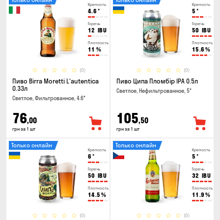
Крепость
Крепость
4.6
°
5
°
Горечь
Горечь
12
IBU
50
IBU
Плотность
Плотность
11
%
15.6
%
(0)
(0)
Пиво Birra Moretti L'autentica
Пиво Ципа Пломбір IPA 0.5л
0.33л
Светлое, Нефильтрованное, 5°
Светлое, Фильтрованное, 4.6°
76
105
,00
,50
грн за 1 шт
грн за 1 шт
Только онлайн
Только онлайн
Крепость
Крепость
6
°
5
°
Горечь
Горечь
50
IBU
32
IBU
Плотность
Плотность
14.5
%
11.9
%
(0)
(0)