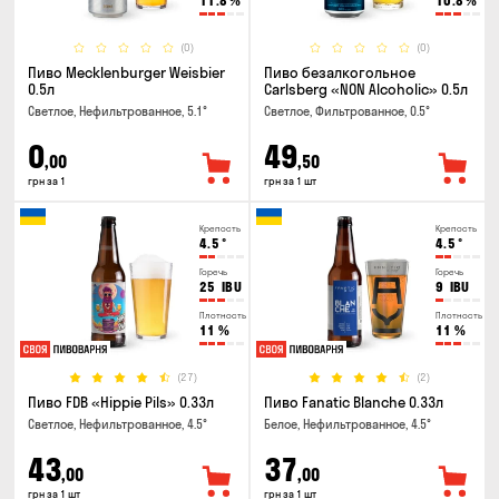
11.8
%
10.8
%
(0)
(0)
Пиво Mecklenburger Weisbier
Пиво безалкогольное
0.5л
Carlsberg «NON Alcoholic» 0.5л
Светлое, Нефильтрованное, 5.1°
Светлое, Фильтрованное, 0.5°
0
49
,00
,50
грн за 1
грн за 1 шт
Крепость
Крепость
4.5
°
4.5
°
Горечь
Горечь
25
IBU
9
IBU
Плотность
Плотность
11
%
11
%
(27)
(2)
Пиво FDB «Hippie Pils» 0.33л
Пиво Fanatic Blanche 0.33л
Светлое, Нефильтрованное, 4.5°
Белое, Нефильтрованное, 4.5°
43
37
,00
,00
грн за 1 шт
грн за 1 шт