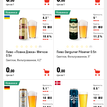
,00
,00
грн за 1
грн за 1
Новинка
Новинка
Крепость
Крепость
4.2
°
5
°
Горечь
Горечь
15
IBU
21
IBU
Плотность
Плотность
10.4
%
11.2
%
(0)
(0)
Пиво «Повна Діжка» Мягкое
Пиво Darguner Pilsener 0.5л
0.5л
Светлое, Фильтрованное, 5°
Светлое, Фильтрованное, 4.2°
0
0
,00
,00
грн за 1
грн за 1
Новинка
Крепость
Крепость
5.1
°
0.5
°
Горечь
Горечь
14
IBU
10
IBU
Плотность
Плотность