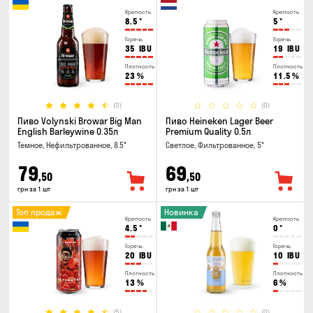
Крепость
Крепость
8.5
°
5
°
Горечь
Горечь
35
IBU
19
IBU
Плотность
Плотность
23
%
11.5
%
(3)
(0)
Пиво Volynski Browar Big Man
Пиво Heineken Lager Beer
English Barleywine 0.35л
Premium Quality 0.5л
Темное, Нефильтрованное, 8.5°
Светлое, Фильтрованное, 5°
79
69
,50
,50
грн за 1 шт
грн за 1 шт
Топ продаж
Новинка
Крепость
Крепость
4.5
°
0
°
Горечь
Горечь
20
IBU
10
IBU
Плотность
Плотность
13
%
6
%
(5)
(0)