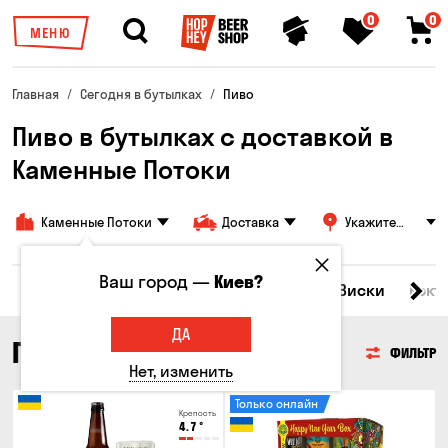
0
0
МЕНЮ
Главная
Сегодня в бутылках
Пиво
Пиво в бутылках с доставкой в
Каменные Потоки
Каменные Потоки
Доставка
Укажите
адрес
Ваш город —
Киев?
Все товары
Пиво
Сидр
Вино
Виски
Кокт
ДА
ПИВО
ФИЛЬТР
Нет, изменить
Только онлайн
Крепость
4.7
°