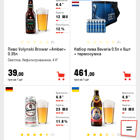
Крепость
4.4
°
Горечь
12
IBU
Плотность
12
%
(0)
(0)
Пиво Volynski Browar «Amber»
Набор пива Bavaria 0.5л х 6шт
0.35л
+ термосумка
Светлое, Нефильтрованное, 4.4°
39
461
,00
,00
грн за 1 шт
грн за 1 шт
Крепость
Крепость
4.8
°
4.9
°
Горечь
Горечь
23
IBU
10
IBU
Плотность
Плотность
11.8
%
11
%
(1)
(3)