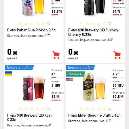
8
IBU
35
IBU
Плотность
Плотность
11.5
%
14
%
(0)
(0)
Пиво Pabst Blue Ribbon 0.5л
Пиво SHO Brewery ШО Sukhoy
Cherniy 0.33л
Светлое, Фильтрованное, 4.7°
Темное, Нефильтрованное, 5.5°
0
0
,00
,00
грн за 1
грн за 1
Только онлайн
Только онлайн
Крепость
Крепость
Новинка
4
°
4.7
°
Горечь
Горечь
5
IBU
10
IBU
Плотность
Плотность
14
%
10.5
%
(0)
(0)
Пиво SHO Brewery ШО Kysil
Пиво Miller Genuine Draft 0.48л
0.33л
Светлое, Фильтрованное, 4.7°
Светлое, Нефильтрованное, 4°