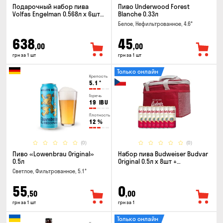
Подарочный набор пива
Пиво Underwood Forest
Volfas Engelman 0.568л x 6шт +
Blanche 0.33л
бокал 0.568л
Белое, Нефильтрованное, 4.6°
638
45
,00
,00
грн за 1 шт
грн за 1 шт
Только онлайн
Крепость
5.1
°
Горечь
19
IBU
Плотность
12
%
(0)
(0)
Пиво «Lowenbrau Original»
Набор пива Budweiser Budvar
0.5л
Original 0.5л x 8шт +
термосумка
Светлое, Фильтрованное, 5.1°
55
0
,50
,00
грн за 1 шт
грн за 1
Только онлайн