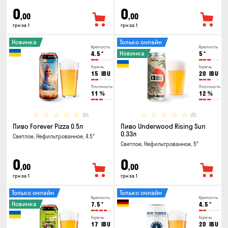
0
0
,00
,00
грн за 1
грн за 1
Новинка
Только онлайн
Крепость
Крепость
Новинка
4.5
°
5
°
Горечь
Горечь
15
IBU
20
IBU
Плотность
Плотность
11
%
12
%
(0)
(0)
Пиво Forever Pizza 0.5л
Пиво Underwood Rising Sun
0.33л
Светлое, Нефильтрованное, 4.5°
Светлое, Нефильтрованное, 5°
0
0
,00
,00
грн за 1
грн за 1
Только онлайн
Только онлайн
Крепость
Крепость
Новинка
7.5
°
4.5
°
Горечь
Горечь
17
IBU
20
IBU