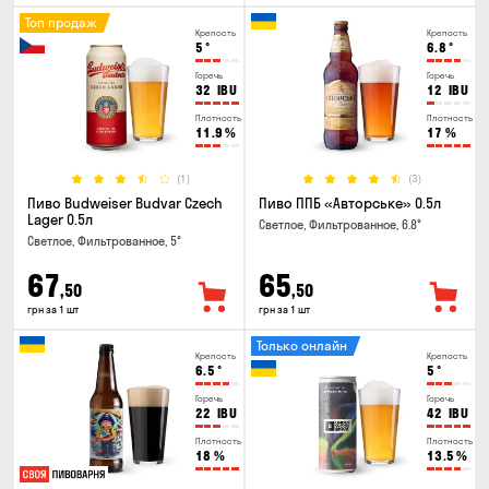
Топ продаж
Крепость
Крепость
5
°
6.8
°
Горечь
Горечь
32
IBU
12
IBU
Плотность
Плотность
11.9
%
17
%
(1)
(3)
Пиво Budweiser Budvar Czech
Пиво ППБ «Авторське» 0.5л
Lager 0.5л
Светлое, Фильтрованное, 6.8°
Светлое, Фильтрованное, 5°
67
65
,50
,50
грн за 1 шт
грн за 1 шт
Только онлайн
Крепость
Крепость
6.5
°
5
°
Горечь
Горечь
22
IBU
42
IBU
Плотность
Плотность
18
%
13.5
%