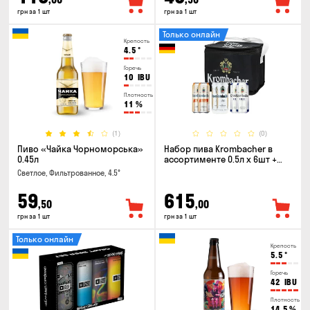
грн за 1 шт
грн за 1 шт
Только онлайн
Крепость
4.5
°
Горечь
10
IBU
Плотность
11
%
(1)
(0)
Пиво «Чайка Чорноморська»
Набор пива Krombacher в
0.45л
ассортименте 0.5л х 6шт +
термосумка
Светлое, Фильтрованное, 4.5°
59
615
,50
,00
грн за 1 шт
грн за 1 шт
Только онлайн
Крепость
5.5
°
Горечь
42
IBU
Плотность
14.5
%