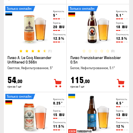
Только онлайн
Только онлайн
Крепость
Крепость
5
°
5.1
°
Горечь
Горечь
20
IBU
18
IBU
Плотность
Плотность
12.5
%
12.5
%
(1)
(0)
Пиво A. Le Coq Alexander
Пиво Franziskaner Weissbier
Unfiltered 0.568л
0.5л
Светлое, Нефильтрованное, 5°
Белое, Нефильтрованное, 5.1°
54
115
,00
,00
грн за 1 шт
грн за 1 шт
Только онлайн
Крепость
Крепость
0.25
°
4.5
°
Горечь
Горечь
15
IBU
13
IBU
Плотность
Плотность
11.5
%
12
%