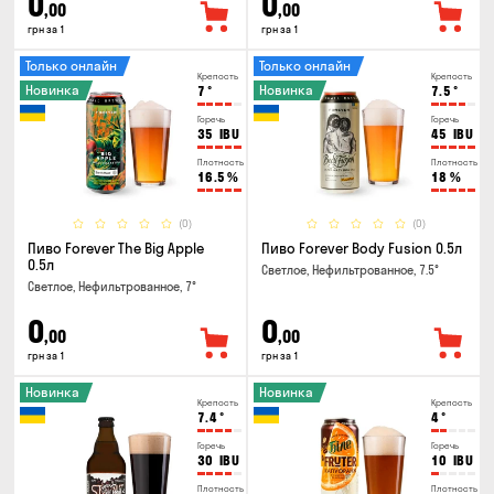
0
0
,00
,00
грн за 1
грн за 1
Только онлайн
Только онлайн
Крепость
Крепость
Новинка
Новинка
7
°
7.5
°
Горечь
Горечь
35
IBU
45
IBU
Плотность
Плотность
16.5
%
18
%
(0)
(0)
Пиво Forever The Big Apple
Пиво Forever Body Fusion 0.5л
0.5л
Светлое, Нефильтрованное, 7.5°
Светлое, Нефильтрованное, 7°
0
0
,00
,00
грн за 1
грн за 1
Новинка
Новинка
Крепость
Крепость
7.4
°
4
°
Горечь
Горечь
30
IBU
10
IBU
Плотность
Плотность