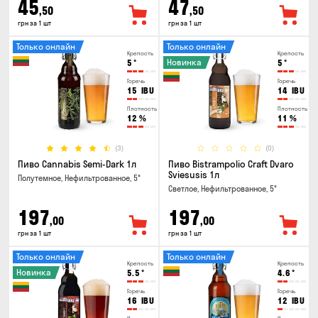
45
47
,50
,50
грн за 1 шт
грн за 1 шт
Только онлайн
Только онлайн
Крепость
Крепость
Новинка
5
°
5
°
Горечь
Горечь
15
IBU
14
IBU
Плотность
Плотность
12
%
11
%
(3)
(0)
Пиво Cannabis Semi-Dark 1л
Пиво Bistrampolio Craft Dvaro
Sviesusis 1л
Полутемное, Нефильтрованное, 5°
Светлое, Нефильтрованное, 5°
197
197
,00
,00
грн за 1 шт
грн за 1 шт
Только онлайн
Только онлайн
Крепость
Крепость
Новинка
5.5
°
4.6
°
Горечь
Горечь
16
IBU
12
IBU