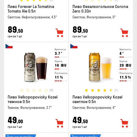
Пиво Forever La Tomatina
Пиво безалкогольное Corona
Tomato Ale 0.5л
Zero 0.33л
Светлое, Нефильтрованное, 4.5°
Светлое, Фильтрованное, 0°
89
89
,50
,50
грн за 1 шт
грн за 1 шт
Крепость
Крепость
3.7
°
4
°
Горечь
Горечь
14
IBU
20
IBU
Плотность
Плотность
11
%
11.5
%
(0)
(1)
Пиво Velkopopovicky Kozel
Пиво Velkopopovicky Kozel
темное 0.5л
светлое 0.5л
Темное, Фильтрованное, 3.7°
Светлое, Фильтрованное, 4°
49
49
,00
,50
грн за 1 шт
грн за 1 шт
Только онлайн
Только онлайн