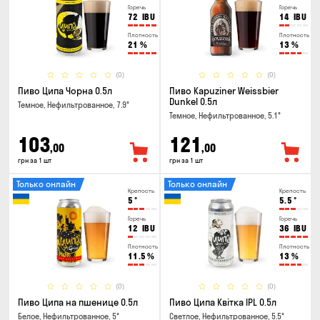
Горечь
Горечь
72
IBU
14
IBU
Плотность
Плотность
21
%
13
%
(0)
(0)
Пиво Ципа Чорна 0.5л
Пиво Kapuziner Weissbier
Dunkel 0.5л
Темное, Нефильтрованное, 7.9°
Темное, Нефильтрованное, 5.1°
103
121
,00
,00
грн за 1 шт
грн за 1 шт
Только онлайн
Только онлайн
Крепость
Крепость
5
°
5.5
°
Горечь
Горечь
12
IBU
36
IBU
Плотность
Плотность
11.5
%
13
%
(0)
(0)
Пиво Ципа на пшенице 0.5л
Пиво Ципа Квітка IPL 0.5л
Белое, Нефильтрованное, 5°
Светлое, Нефильтрованное, 5.5°