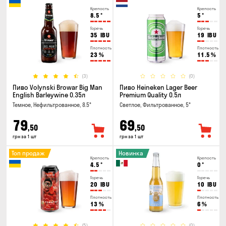
Крепость
Крепость
8.5
°
5
°
Горечь
Горечь
35
IBU
19
IBU
Плотность
Плотность
23
%
11.5
%
(3)
(0)
Пиво Volynski Browar Big Man
Пиво Heineken Lager Beer
English Barleywine 0.35л
Premium Quality 0.5л
Темное, Нефильтрованное, 8.5°
Светлое, Фильтрованное, 5°
79
69
,50
,50
грн за 1 шт
грн за 1 шт
Топ продаж
Новинка
Крепость
Крепость
4.5
°
0
°
Горечь
Горечь
20
IBU
10
IBU
Плотность
Плотность
13
%
6
%
(5)
(0)