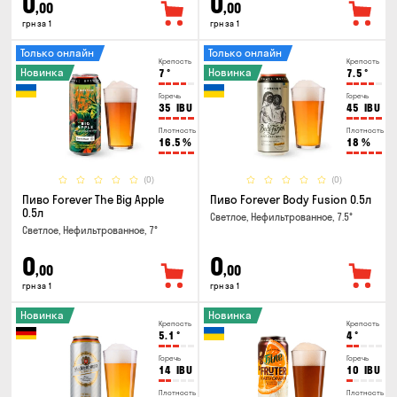
0
0
,00
,00
грн за 1
грн за 1
Только онлайн
Только онлайн
Крепость
Крепость
Новинка
Новинка
7
°
7.5
°
Горечь
Горечь
35
IBU
45
IBU
Плотность
Плотность
16.5
%
18
%
(0)
(0)
Пиво Forever The Big Apple
Пиво Forever Body Fusion 0.5л
0.5л
Светлое, Нефильтрованное, 7.5°
Светлое, Нефильтрованное, 7°
0
0
,00
,00
грн за 1
грн за 1
Новинка
Новинка
Крепость
Крепость
5.1
°
4
°
Горечь
Горечь
14
IBU
10
IBU
Плотность
Плотность