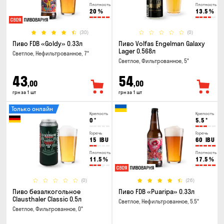
Плотность
Плотность
20
%
13.5
%
(30)
(0)
Пиво FDB «Goldy» 0.33л
Пиво Volfas Engelman Galaxy
Lager 0.568л
Светлое, Нефильтрованное, 7°
Светлое, Фильтрованное, 5°
43
54
,00
,00
грн за 1 шт
грн за 1 шт
Только онлайн
Крепость
Крепость
0
°
5.5
°
Горечь
Горечь
15
IBU
60
IBU
Плотность
Плотность
11.5
%
17.5
%
(0)
(26)
Пиво безалкогольное
Пиво FDB «Puaripa» 0.33л
Clausthaler Classic 0.5л
Светлое, Нефильтрованное, 5.5°
Светлое, Фильтрованное, 0°