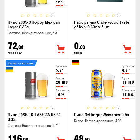
12
%
(0)
(0)
Пиво 2085-3 Hoppy Mexican
Набор пива Underwood Taste
Lager 0.33л
of Kyiv 0.33л x 7шт
Светлое, Нефильтрованное, 5.3°
72
0
,00
,00
грн за 1 шт
грн за 1
Только онлайн
Крепость
Крепость
5.7
°
4.9
°
Горечь
Горечь
20
IBU
11
IBU
Плотность
Плотность
14
%
11.5
%
(0)
(0)
Пиво 2085-16.1 AZACCA NEIPA
Пиво Oettinger Weissbier 0.5л
0.33л
Белое, Нефильтрованное, 4.9°
Светлое, Нефильтрованное, 5.7°
116
49
,00
,50