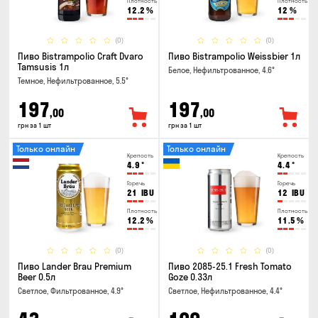
Плотность
Плотность
12.2
%
12
%
(0)
(0)
Пиво Bistrampolio Craft Dvaro
Пиво Bistrampolio Weissbier 1л
Tamsusis 1л
Белое, Нефильтрованное, 4.6°
Темное, Нефильтрованное, 5.5°
197
197
,00
,00
грн за 1 шт
грн за 1 шт
Только онлайн
Только онлайн
Крепость
Крепость
4.9
°
4.4
°
Горечь
Горечь
21
IBU
12
IBU
Плотность
Плотность
12.2
%
11.5
%
(0)
(0)
Пиво Lander Brau Premium
Пиво 2085-25.1 Fresh Tomato
Beer 0.5л
Goze 0.33л
Светлое, Фильтрованное, 4.9°
Светлое, Нефильтрованное, 4.4°