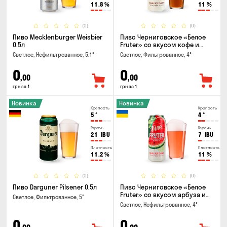
11.8
%
11
%
(0)
(0)
Пиво Mecklenburger Weisbier
Пиво Черниговское «Белое
0.5л
Fruter» со вкусом кофе и
апельсина 0.5 л
Светлое, Нефильтрованное, 5.1°
Светлое, Фильтрованное, 4°
0
0
,00
,00
грн за 1
грн за 1
Новинка
Новинка
Крепость
Крепость
5
°
4
°
Горечь
Горечь
21
IBU
7
IBU
Плотность
Плотность
11.2
%
11
%
(0)
(0)
Пиво Darguner Pilsener 0.5л
Пиво Черниговское «Белое
Fruter» со вкусом арбуза и
Светлое, Фильтрованное, 5°
мяты 0.5л
Светлое, Нефильтрованное, 4°
0
0