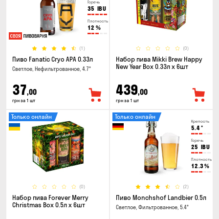
Горечь
35
IBU
Плотность
12
%
(1)
(0)
Пиво Fanatic Cryo APA 0.33л
Набор пива Mikki Brew Happy
New Year Box 0.33л x 6шт
Светлое, Нефильтрованное, 4.7°
37
439
,00
,00
грн за 1 шт
грн за 1 шт
Только онлайн
Только онлайн
Крепость
5.4
°
Горечь
25
IBU
Плотность
12.3
%
(0)
(2)
Набор пива Forever Merry
Пиво Monchshof Landbier 0.5л
Christmas Box 0.5л x 6шт
Светлое, Фильтрованное, 5.4°