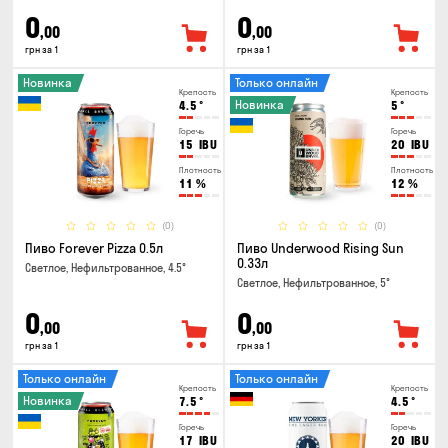
0
0
,00
,00
грн за 1
грн за 1
Новинка
Только онлайн
Крепость
Крепость
Новинка
4.5
°
5
°
Горечь
Горечь
15
IBU
20
IBU
Плотность
Плотность
11
%
12
%
(0)
(0)
Пиво Forever Pizza 0.5л
Пиво Underwood Rising Sun
0.33л
Светлое, Нефильтрованное, 4.5°
Светлое, Нефильтрованное, 5°
0
0
,00
,00
грн за 1
грн за 1
Только онлайн
Только онлайн
Крепость
Крепость
Новинка
7.5
°
4.5
°
Горечь
Горечь
17
IBU
20
IBU