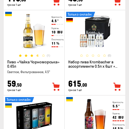
грн за 1 шт
грн за 1 шт
Только онлайн
Крепость
4.5
°
Горечь
10
IBU
Плотность
11
%
(1)
(0)
Пиво «Чайка Чорноморська»
Набор пива Krombacher в
0.45л
ассортименте 0.5л х 6шт +
термосумка
Светлое, Фильтрованное, 4.5°
59
615
,50
,00
грн за 1 шт
грн за 1 шт
Только онлайн
Крепость
5.5
°
Горечь
42
IBU
Плотность
14.5
%