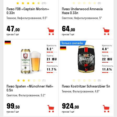
(26)
(0)
Пиво FDB «Captain Morion»
Пиво Underwood Amnesia
0.33л
Haze 0.33л
Темное, Нефильтрованное, 6.5°
Светлое, Нефильтрованное, 5°
47
64
,00
,00
грн за 1 шт
грн за 1 шт
Только онлайн
Крепость
Крепость
5.2
°
4.8
°
Горечь
Горечь
21
IBU
22
IBU
Плотность
Плотность
11.7
%
11.4
%
(1)
(0)
Пиво Spaten «Münchner Hell»
Пиво Kostritzer Schwarzbier 5л
0.5л
Темное, Фильтрованное, 4.8°
Светлое, Фильтрованное, 5.2°
99
924
,50
,00
грн за 1 шт
грн за 1 шт