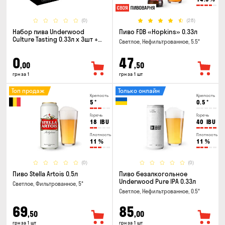
(0)
(28)
Набор пива Underwood
Пиво FDB «Hopkins» 0.33л
Culture Tasting 0.33л x 3шт +
Светлое, Нефильтрованное, 5.5°
бокал
0
47
,00
,50
грн за 1
грн за 1 шт
Топ продаж
Только онлайн
Крепость
Крепость
5
°
0.5
°
Горечь
Горечь
18
IBU
40
IBU
Плотность
Плотность
11
%
11
%
(0)
(0)
Пиво Stella Artois 0.5л
Пиво безалкогольное
Underwood Pure IPA 0.33л
Светлое, Фильтрованное, 5°
Светлое, Нефильтрованное, 0.5°
69
85
,50
,00
грн за 1 шт
грн за 1 шт