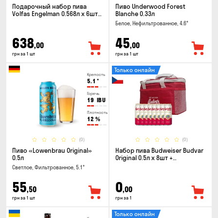
Подарочный набор пива
Пиво Underwood Forest
Volfas Engelman 0.568л x 6шт +
Blanche 0.33л
бокал 0.568л
Белое, Нефильтрованное, 4.6°
638
45
,00
,00
грн за 1 шт
грн за 1 шт
Только онлайн
Крепость
5.1
°
Горечь
19
IBU
Плотность
12
%
(0)
(0)
Пиво «Lowenbrau Original»
Набор пива Budweiser Budvar
0.5л
Original 0.5л x 8шт +
термосумка
Светлое, Фильтрованное, 5.1°
55
0
,50
,00
грн за 1 шт
грн за 1
Только онлайн