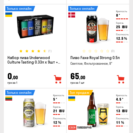
Только онлайн
Только онлайн
Крепость
8
°
Горечь
25
IBU
Плотность
12.5
%
(1)
(0)
Набор пива Underwood
Пиво Faxe Royal Strong 0.5л
Culture Tasting 0.33л x 9шт +
Светлое, Фильтрованное, 8°
бокал
0
65
,00
,00
грн за 1
грн за 1 шт
Только онлайн
Топ продаж
Крепость
Крепость
5
°
4.5
°
Горечь
Горечь
21
IBU
13
IBU
Плотность
Плотность
12
%
11
%