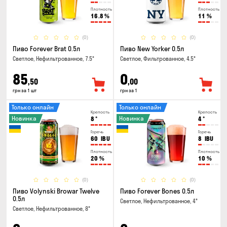
Плотность
Плотность
16.8
%
11
%
(0)
(0)
Пиво Forever Brat 0.5л
Пиво New Yorker 0.5л
Светлое, Нефильтрованное, 7.5°
Светлое, Фильтрованное, 4.5°
85
0
,50
,00
грн за 1 шт
грн за 1
Только онлайн
Только онлайн
Крепость
Крепость
Новинка
Новинка
8
°
4
°
Горечь
Горечь
60
IBU
8
IBU
Плотность
Плотность
20
%
10
%
(0)
(0)
Пиво Volynski Browar Twelve
Пиво Forever Bones 0.5л
0.5л
Светлое, Нефильтрованное, 4°
Светлое, Нефильтрованное, 8°