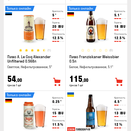
Только онлайн
Только онлайн
Крепость
Крепость
5
°
5.1
°
Горечь
Горечь
20
IBU
18
IBU
Плотность
Плотность
12.5
%
12.5
%
(1)
(0)
Пиво A. Le Coq Alexander
Пиво Franziskaner Weissbier
Unfiltered 0.568л
0.5л
Светлое, Нефильтрованное, 5°
Белое, Нефильтрованное, 5.1°
54
115
,00
,00
грн за 1 шт
грн за 1 шт
Только онлайн
Крепость
Крепость
0.25
°
4.5
°
Горечь
Горечь
15
IBU
13
IBU
Плотность
Плотность
11.5
%
12
%