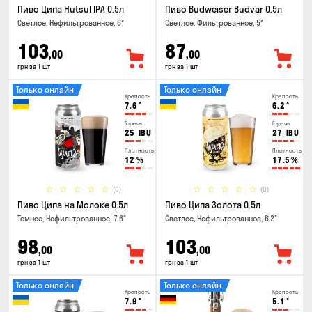
Пиво Ципа Hutsul IPA 0.5л
Пиво Budweiser Budvar 0.5л
Светлое, Нефильтрованное, 6°
Светлое, Фильтрованное, 5°
103
87
,00
,00
грн за 1 шт
грн за 1 шт
Только онлайн
Только онлайн
Крепость
Крепость
7.6
°
6.2
°
Горечь
Горечь
25
IBU
27
IBU
Плотность
Плотность
12
%
17.5
%
(0)
(0)
Пиво Ципа на Молоке 0.5л
Пиво Ципа Золота 0.5л
Темное, Нефильтрованное, 7.6°
Светлое, Нефильтрованное, 6.2°
98
103
,00
,00
грн за 1 шт
грн за 1 шт
Только онлайн
Только онлайн
Крепость
Крепость
7.9
°
5.1
°