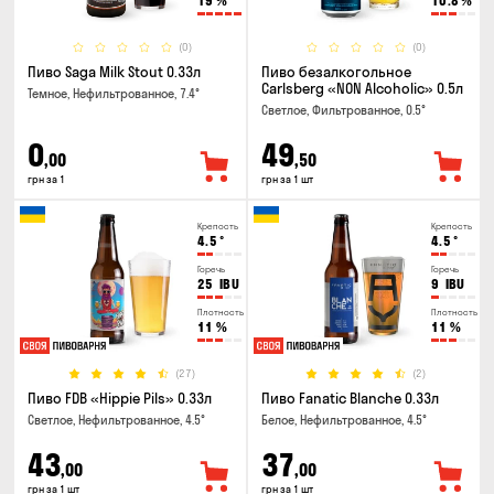
19
%
10.8
%
(0)
(0)
Пиво Saga Milk Stout 0.33л
Пиво безалкогольное
Carlsberg «NON Alcoholic» 0.5л
Темное, Нефильтрованное, 7.4°
Светлое, Фильтрованное, 0.5°
0
49
,00
,50
грн за 1
грн за 1 шт
Крепость
Крепость
4.5
°
4.5
°
Горечь
Горечь
25
IBU
9
IBU
Плотность
Плотность
11
%
11
%
(27)
(2)
Пиво FDB «Hippie Pils» 0.33л
Пиво Fanatic Blanche 0.33л
Светлое, Нефильтрованное, 4.5°
Белое, Нефильтрованное, 4.5°
43
37
,00
,00
грн за 1 шт
грн за 1 шт