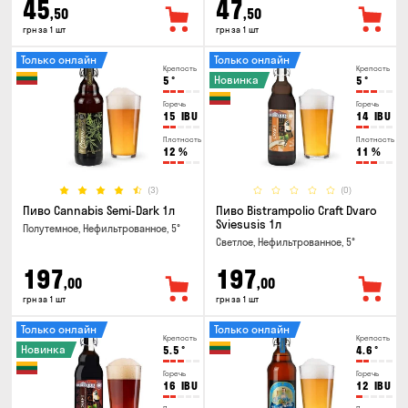
45
47
,50
,50
грн за 1 шт
грн за 1 шт
Только онлайн
Только онлайн
Крепость
Крепость
Новинка
5
°
5
°
Горечь
Горечь
15
IBU
14
IBU
Плотность
Плотность
12
%
11
%
(3)
(0)
Пиво Cannabis Semi-Dark 1л
Пиво Bistrampolio Craft Dvaro
Sviesusis 1л
Полутемное, Нефильтрованное, 5°
Светлое, Нефильтрованное, 5°
197
197
,00
,00
грн за 1 шт
грн за 1 шт
Только онлайн
Только онлайн
Крепость
Крепость
Новинка
5.5
°
4.6
°
Горечь
Горечь
16
IBU
12
IBU