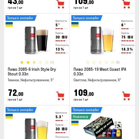
43
109
,00
,00
грн за 1 шт
грн за 1 шт
Только онлайн
Только онлайн
Крепость
Крепость
5
°
6
°
Горечь
Горечь
30
IBU
75
IBU
Плотность
Плотность
13
%
14.3
%
(1)
(0)
Пиво 2085-6 Irish Style Dry
Пиво 2085-19 West Coast IPA
Stout 0.33л
0.33л
Темное, Нефильтрованное, 5°
Светлое, Нефильтрованное, 6°
72
109
,00
,00
грн за 1 шт
грн за 1 шт
Только онлайн
Только онлайн
Крепость
Новинка
5.3
°
Горечь
30
IBU
Плотность