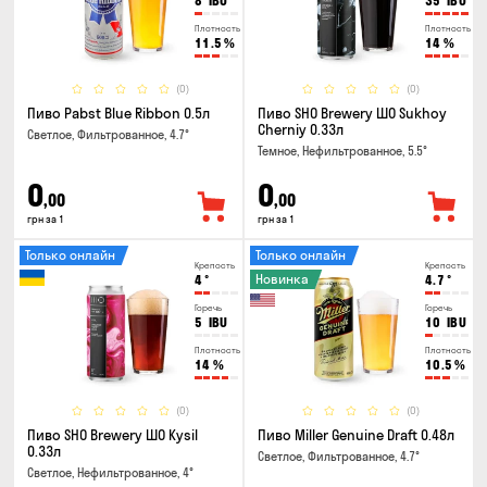
8
IBU
35
IBU
Плотность
Плотность
11.5
%
14
%
(0)
(0)
Пиво Pabst Blue Ribbon 0.5л
Пиво SHO Brewery ШО Sukhoy
Cherniy 0.33л
Светлое, Фильтрованное, 4.7°
Темное, Нефильтрованное, 5.5°
0
0
,00
,00
грн за 1
грн за 1
Только онлайн
Только онлайн
Крепость
Крепость
Новинка
4
°
4.7
°
Горечь
Горечь
5
IBU
10
IBU
Плотность
Плотность
14
%
10.5
%
(0)
(0)
Пиво SHO Brewery ШО Kysil
Пиво Miller Genuine Draft 0.48л
0.33л
Светлое, Фильтрованное, 4.7°
Светлое, Нефильтрованное, 4°