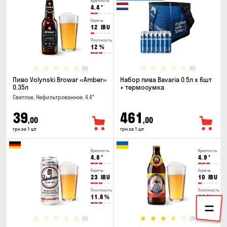
Крепость
4.4
°
Горечь
12
IBU
Плотность
12
%
(0)
(0)
Пиво Volynski Browar «Amber»
Набор пива Bavaria 0.5л х 6шт
0.35л
+ термосумка
Светлое, Нефильтрованное, 4.4°
39
461
,00
,00
грн за 1 шт
грн за 1 шт
Крепость
Крепость
4.8
°
4.9
°
Горечь
Горечь
23
IBU
10
IBU
Плотность
Плотность
11.8
%
11
%
(0)
(3)