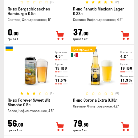
(0)
(2)
Пиво Bergschlosschen
Пиво Fanatic Mexican Lager
Hamburgo 0.5л
0.33л
Светлое, Фильтрованное, 5°
Светлое, Нефильтрованное, 4.5°
0
37
,00
,00
грн за 1
грн за 1 шт
Топ продаж
Крепость
Крепость
4.5
°
4.2
°
Горечь
Горечь
15
IBU
19
IBU
Плотность
Плотность
11.5
%
11.3
%
(1)
(0)
Пиво Forever Sweet Wit
Пиво Corona Extra 0.33л
Blanche 0.5л
Светлое, Фильтрованное, 4.2°
Белое, Нефильтрованное, 4.5°
56
79
,00
,50
грн за 1 шт
грн за 1 шт