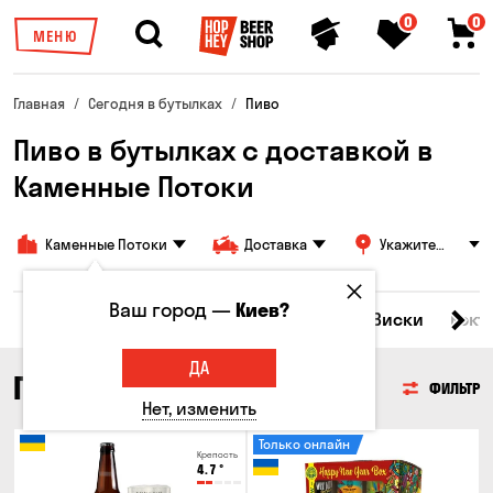
0
0
МЕНЮ
Главная
Сегодня в бутылках
Пиво
Пиво в бутылках с доставкой в
Каменные Потоки
Каменные Потоки
Доставка
Укажите
адрес
Ваш город —
Киев?
Все товары
Пиво
Сидр
Вино
Виски
Кокт
ДА
ПИВО
ФИЛЬТР
Нет, изменить
Только онлайн
Крепость
4.7
°