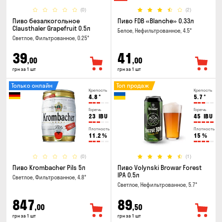
(0)
(2)
Пиво безалкогольное
Пиво FDB «Blanche» 0.33л
Clausthaler Grapefruit 0.5л
Белое, Нефильтрованное, 4.5°
Светлое, Фильтрованное, 0.25°
39
41
,00
,00
грн за 1 шт
грн за 1 шт
Только онлайн
Топ продаж
Крепость
Крепость
4.8
°
5.7
°
Горечь
Горечь
23
IBU
45
IBU
Плотность
Плотность
11.2
%
15
%
(0)
(1)
Пиво Krombacher Pils 5л
Пиво Volynski Browar Forest
IPA 0.5л
Светлое, Фильтрованное, 4.8°
Светлое, Нефильтрованное, 5.7°
847
89
,00
,50
грн за 1 шт
грн за 1 шт