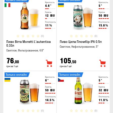
Крепость
Крепость
4.6
°
5
°
Горечь
Горечь
12
IBU
50
IBU
Плотность
Плотность
11
%
15.6
%
(0)
(0)
Пиво Birra Moretti L'autentica
Пиво Ципа Пломбір IPA 0.5л
0.33л
Светлое, Нефильтрованное, 5°
Светлое, Фильтрованное, 4.6°
76
105
,00
,50
грн за 1 шт
грн за 1 шт
Только онлайн
Только онлайн
Крепость
Крепость
6
°
5
°
Горечь
Горечь
50
IBU
32
IBU
Плотность
Плотность
14.5
%
11.9
%
(0)
(0)