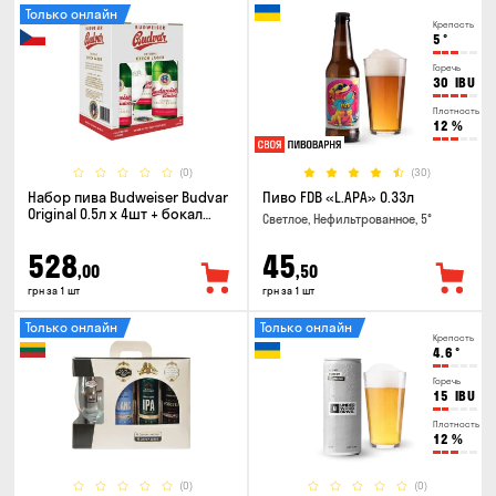
Только онлайн
Крепость
5
°
Горечь
30
IBU
Плотность
12
%
(0)
(30)
Набор пива Budweiser Budvar
Пиво FDB «L.APA» 0.33л
Original 0.5л х 4шт + бокал
Светлое, Нефильтрованное, 5°
0.33л
528
45
,00
,50
грн за 1 шт
грн за 1 шт
Только онлайн
Только онлайн
Крепость
4.6
°
Горечь
15
IBU
Плотность
12
%
(0)
(0)