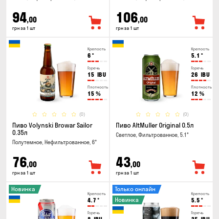
94
106
,00
,00
грн за 1 шт
грн за 1 шт
Крепость
Крепость
6
°
5.1
°
Горечь
Горечь
15
IBU
26
IBU
Плотность
Плотность
15
%
12
%
(0)
(0)
Пиво Volynski Browar Sailor
Пиво AltMuller Original 0.5л
0.35л
Светлое, Фильтрованное, 5.1°
Полутемное, Нефильтрованное, 6°
76
43
,00
,00
грн за 1 шт
грн за 1 шт
Новинка
Только онлайн
Крепость
Крепость
Новинка
4.7
°
5.5
°
Горечь
Горечь