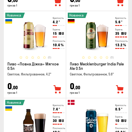
,00
,00
грн за 1
грн за 1
Новинка
Новинка
Крепость
Крепость
4.2
°
5.6
°
Горечь
Горечь
15
IBU
35
IBU
Плотность
Плотность
10.4
%
13.2
%
(0)
(0)
Пиво «Повна Діжка» Мягкое
Пиво Mecklenburger India Pale
0.5л
Ale 0.5л
Светлое, Фильтрованное, 4.2°
Светлое, Фильтрованное, 5.6°
0
0
,00
,00
грн за 1
грн за 1
Новинка
Крепость
Крепость
7.4
°
0.5
°
Горечь
Горечь
30
IBU
10
IBU
Плотность
Плотность