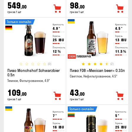
549
98
,00
,00
грн за 1 шт
грн за 1 шт
Только онлайн
Крепость
Крепость
4.9
°
4.5
°
Горечь
Горечь
25
IBU
13
IBU
Плотность
Плотность
12
%
11.5
%
(0)
(2)
Пиво Monchshof Schwarzbier
Пиво FDB «Mexican beer» 0.33л
0.5л
Светлое, Нефильтрованное, 4.5°
Темное, Фильтрованное, 4.9°
109
43
,00
,00
грн за 1 шт
грн за 1 шт
Только онлайн
Крепость
Крепость
7
°
5
°
Горечь
Горечь
16
IBU
25
IBU