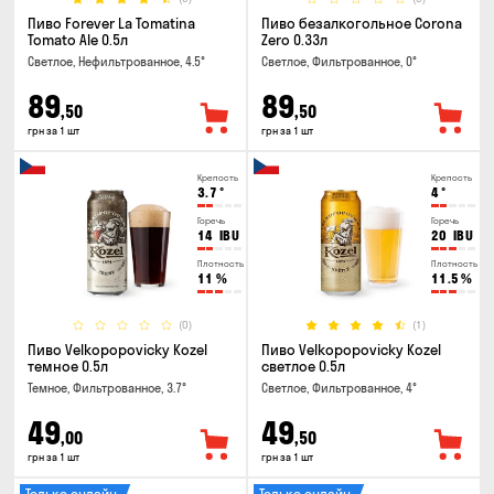
Пиво Forever La Tomatina
Пиво безалкогольное Corona
Tomato Ale 0.5л
Zero 0.33л
Светлое, Нефильтрованное, 4.5°
Светлое, Фильтрованное, 0°
89
89
,50
,50
грн за 1 шт
грн за 1 шт
Крепость
Крепость
3.7
°
4
°
Горечь
Горечь
14
IBU
20
IBU
Плотность
Плотность
11
%
11.5
%
(0)
(1)
Пиво Velkopopovicky Kozel
Пиво Velkopopovicky Kozel
темное 0.5л
светлое 0.5л
Темное, Фильтрованное, 3.7°
Светлое, Фильтрованное, 4°
49
49
,00
,50
грн за 1 шт
грн за 1 шт
Только онлайн
Только онлайн