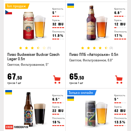
Топ продаж
Крепость
Крепость
5
°
6.8
°
Горечь
Горечь
32
IBU
12
IBU
Плотность
Плотность
11.9
%
17
%
(1)
(3)
Пиво Budweiser Budvar Czech
Пиво ППБ «Авторське» 0.5л
Lager 0.5л
Светлое, Фильтрованное, 6.8°
Светлое, Фильтрованное, 5°
67
65
,50
,50
грн за 1 шт
грн за 1 шт
Только онлайн
Крепость
Крепость
6.5
°
5
°
Горечь
Горечь
22
IBU
42
IBU
Плотность
Плотность
18
%
13.5
%