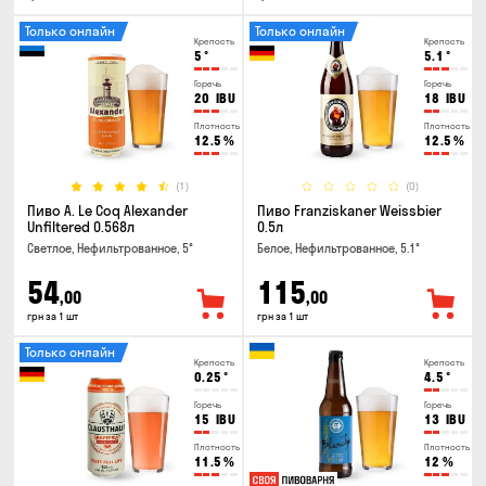
Только онлайн
Только онлайн
Крепость
Крепость
5
°
5.1
°
Горечь
Горечь
20
IBU
18
IBU
Плотность
Плотность
12.5
%
12.5
%
(1)
(0)
Пиво A. Le Coq Alexander
Пиво Franziskaner Weissbier
Unfiltered 0.568л
0.5л
Светлое, Нефильтрованное, 5°
Белое, Нефильтрованное, 5.1°
54
115
,00
,00
грн за 1 шт
грн за 1 шт
Только онлайн
Крепость
Крепость
0.25
°
4.5
°
Горечь
Горечь
15
IBU
13
IBU
Плотность
Плотность
11.5
%
12
%