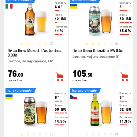
Крепость
Крепость
4.6
°
5
°
Горечь
Горечь
12
IBU
50
IBU
Плотность
Плотность
11
%
15.6
%
(0)
(0)
Пиво Birra Moretti L'autentica
Пиво Ципа Пломбір IPA 0.5л
0.33л
Светлое, Нефильтрованное, 5°
Светлое, Фильтрованное, 4.6°
76
105
,00
,50
грн за 1 шт
грн за 1 шт
Только онлайн
Только онлайн
Крепость
Крепость
6
°
5
°
Горечь
Горечь
50
IBU
32
IBU
Плотность
Плотность
14.5
%
11.9
%
(0)
(0)