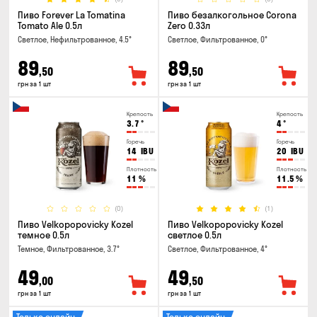
Пиво Forever La Tomatina
Пиво безалкогольное Corona
Tomato Ale 0.5л
Zero 0.33л
Светлое, Нефильтрованное, 4.5°
Светлое, Фильтрованное, 0°
89
89
,50
,50
грн за 1 шт
грн за 1 шт
Крепость
Крепость
3.7
°
4
°
Горечь
Горечь
14
IBU
20
IBU
Плотность
Плотность
11
%
11.5
%
(0)
(1)
Пиво Velkopopovicky Kozel
Пиво Velkopopovicky Kozel
темное 0.5л
светлое 0.5л
Темное, Фильтрованное, 3.7°
Светлое, Фильтрованное, 4°
49
49
,00
,50
грн за 1 шт
грн за 1 шт
Только онлайн
Только онлайн