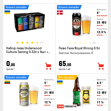
Только онлайн
Только онлайн
Крепость
8
°
Горечь
25
IBU
Плотность
12.5
%
(1)
(0)
Набор пива Underwood
Пиво Faxe Royal Strong 0.5л
Culture Tasting 0.33л x 9шт +
Светлое, Фильтрованное, 8°
бокал
0
65
,00
,00
грн за 1
грн за 1 шт
Только онлайн
Топ продаж
Крепость
Крепость
5
°
4.5
°
Горечь
Горечь
21
IBU
13
IBU
Плотность
Плотность
12
%
11
%