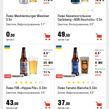
11.8
%
10.8
%
(0)
(0)
Пиво Mecklenburger Weisbier
Пиво безалкогольное
0.5л
Carlsberg «NON Alcoholic» 0.5л
Светлое, Нефильтрованное, 5.1°
Светлое, Фильтрованное, 0.5°
0
49
,00
,50
грн за 1
грн за 1 шт
Крепость
Крепость
4.5
°
4.5
°
Горечь
Горечь
25
IBU
9
IBU
Плотность
Плотность
11
%
11
%
(27)
(2)
Пиво FDB «Hippie Pils» 0.33л
Пиво Fanatic Blanche 0.33л
Светлое, Нефильтрованное, 4.5°
Белое, Нефильтрованное, 4.5°
43
37
,00
,00
грн за 1 шт
грн за 1 шт