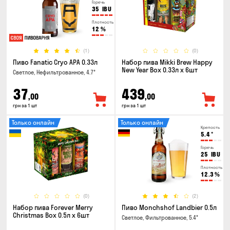
Горечь
35
IBU
Плотность
12
%
(1)
(0)
Пиво Fanatic Cryo APA 0.33л
Набор пива Mikki Brew Happy
New Year Box 0.33л x 6шт
Светлое, Нефильтрованное, 4.7°
37
439
,00
,00
грн за 1 шт
грн за 1 шт
Только онлайн
Только онлайн
Крепость
5.4
°
Горечь
25
IBU
Плотность
12.3
%
(0)
(2)
Набор пива Forever Merry
Пиво Monchshof Landbier 0.5л
Christmas Box 0.5л x 6шт
Светлое, Фильтрованное, 5.4°