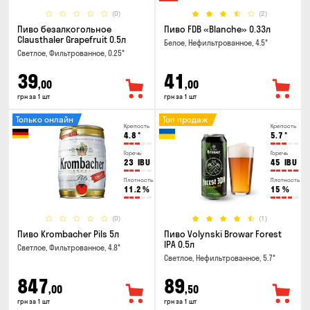
(0)
(2)
Пиво безалкогольное
Пиво FDB «Blanche» 0.33л
Clausthaler Grapefruit 0.5л
Белое, Нефильтрованное, 4.5°
Светлое, Фильтрованное, 0.25°
39
41
,00
,00
грн за 1 шт
грн за 1 шт
Только онлайн
Топ продаж
Крепость
Крепость
4.8
°
5.7
°
Горечь
Горечь
23
IBU
45
IBU
Плотность
Плотность
11.2
%
15
%
(0)
(1)
Пиво Krombacher Pils 5л
Пиво Volynski Browar Forest
IPA 0.5л
Светлое, Фильтрованное, 4.8°
Светлое, Нефильтрованное, 5.7°
847
89
,00
,50
грн за 1 шт
грн за 1 шт