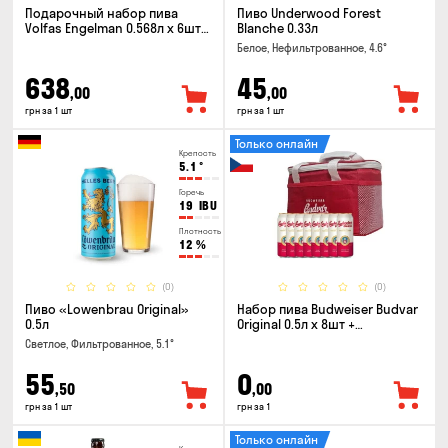
Подарочный набор пива
Пиво Underwood Forest
Volfas Engelman 0.568л x 6шт +
Blanche 0.33л
бокал 0.568л
Белое, Нефильтрованное, 4.6°
638
45
,00
,00
грн за 1 шт
грн за 1 шт
Только онлайн
Крепость
5.1
°
Горечь
19
IBU
Плотность
12
%
(0)
(0)
Пиво «Lowenbrau Original»
Набор пива Budweiser Budvar
0.5л
Original 0.5л x 8шт +
термосумка
Светлое, Фильтрованное, 5.1°
55
0
,50
,00
грн за 1 шт
грн за 1
Только онлайн