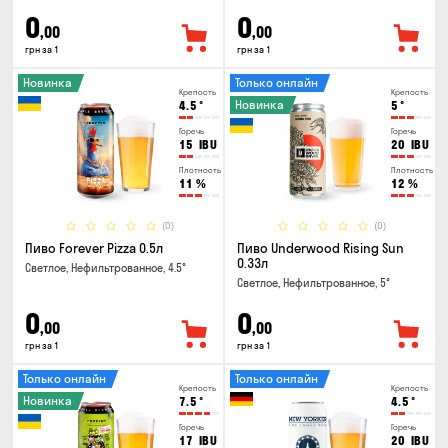
0
0
,00
,00
грн за 1
грн за 1
Новинка
Только онлайн
Крепость
Крепость
Новинка
4.5
°
5
°
Горечь
Горечь
15
IBU
20
IBU
Плотность
Плотность
11
%
12
%
(0)
(0)
Пиво Forever Pizza 0.5л
Пиво Underwood Rising Sun
0.33л
Светлое, Нефильтрованное, 4.5°
Светлое, Нефильтрованное, 5°
0
0
,00
,00
грн за 1
грн за 1
Только онлайн
Только онлайн
Крепость
Крепость
Новинка
7.5
°
4.5
°
Горечь
Горечь
17
IBU
20
IBU