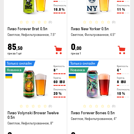
Плотность
Плотность
16.8
%
11
%
(0)
(0)
Пиво Forever Brat 0.5л
Пиво New Yorker 0.5л
Светлое, Нефильтрованное, 7.5°
Светлое, Фильтрованное, 4.5°
85
0
,50
,00
грн за 1 шт
грн за 1
Только онлайн
Только онлайн
Крепость
Крепость
Новинка
Новинка
8
°
4
°
Горечь
Горечь
60
IBU
8
IBU
Плотность
Плотность
20
%
10
%
(0)
(0)
Пиво Volynski Browar Twelve
Пиво Forever Bones 0.5л
0.5л
Светлое, Нефильтрованное, 4°
Светлое, Нефильтрованное, 8°