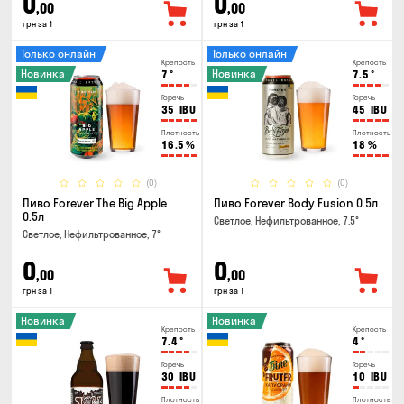
0
0
,00
,00
грн за 1
грн за 1
Только онлайн
Только онлайн
Крепость
Крепость
Новинка
Новинка
7
°
7.5
°
Горечь
Горечь
35
IBU
45
IBU
Плотность
Плотность
16.5
%
18
%
(0)
(0)
Пиво Forever The Big Apple
Пиво Forever Body Fusion 0.5л
0.5л
Светлое, Нефильтрованное, 7.5°
Светлое, Нефильтрованное, 7°
0
0
,00
,00
грн за 1
грн за 1
Новинка
Новинка
Крепость
Крепость
7.4
°
4
°
Горечь
Горечь
30
IBU
10
IBU
Плотность
Плотность