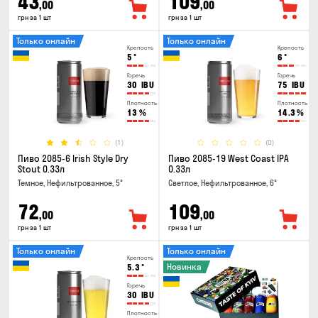
43
109
,00
,00
грн за 1 шт
грн за 1 шт
Только онлайн
Только онлайн
Крепость
Крепость
5
°
6
°
Горечь
Горечь
30
IBU
75
IBU
Плотность
Плотность
13
%
14.3
%
(1)
(0)
Пиво 2085-6 Irish Style Dry
Пиво 2085-19 West Coast IPA
Stout 0.33л
0.33л
Темное, Нефильтрованное, 5°
Светлое, Нефильтрованное, 6°
72
109
,00
,00
грн за 1 шт
грн за 1 шт
Только онлайн
Только онлайн
Крепость
Новинка
5.3
°
Горечь
30
IBU
Плотность