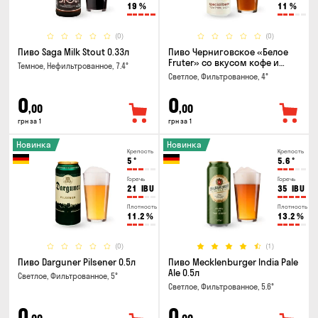
19
%
11
%
(0)
(0)
Пиво Saga Milk Stout 0.33л
Пиво Черниговское «Белое
Fruter» со вкусом кофе и
Темное, Нефильтрованное, 7.4°
апельсина 0.5 л
Светлое, Фильтрованное, 4°
0
0
,00
,00
грн за 1
грн за 1
Новинка
Новинка
Крепость
Крепость
5
°
5.6
°
Горечь
Горечь
21
IBU
35
IBU
Плотность
Плотность
11.2
%
13.2
%
(0)
(1)
Пиво Darguner Pilsener 0.5л
Пиво Mecklenburger India Pale
Ale 0.5л
Светлое, Фильтрованное, 5°
Светлое, Фильтрованное, 5.6°
0
0