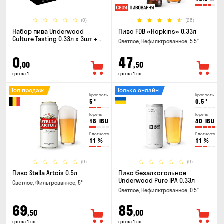
(0)
(28)
Набор пива Underwood
Пиво FDB «Hopkins» 0.33л
Culture Tasting 0.33л x 3шт +
Светлое, Нефильтрованное, 5.5°
бокал
0
47
,00
,50
грн за 1
грн за 1 шт
Топ продаж
Только онлайн
Крепость
Крепость
5
°
0.5
°
Горечь
Горечь
18
IBU
40
IBU
Плотность
Плотность
11
%
11
%
(0)
(0)
Пиво Stella Artois 0.5л
Пиво безалкогольное
Underwood Pure IPA 0.33л
Светлое, Фильтрованное, 5°
Светлое, Нефильтрованное, 0.5°
69
85
,50
,00
грн за 1 шт
грн за 1 шт