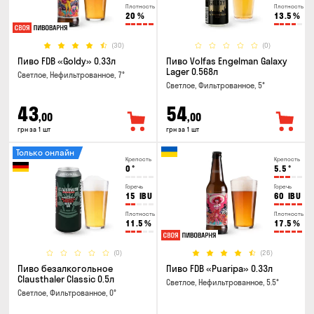
Плотность
Плотность
20
%
13.5
%
(30)
(0)
Пиво FDB «Goldy» 0.33л
Пиво Volfas Engelman Galaxy
Lager 0.568л
Светлое, Нефильтрованное, 7°
Светлое, Фильтрованное, 5°
43
54
,00
,00
грн за 1 шт
грн за 1 шт
Только онлайн
Крепость
Крепость
0
°
5.5
°
Горечь
Горечь
15
IBU
60
IBU
Плотность
Плотность
11.5
%
17.5
%
(0)
(26)
Пиво безалкогольное
Пиво FDB «Puaripa» 0.33л
Clausthaler Classic 0.5л
Светлое, Нефильтрованное, 5.5°
Светлое, Фильтрованное, 0°