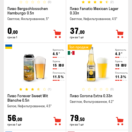
(0)
(2)
Пиво Bergschlosschen
Пиво Fanatic Mexican Lager
Hamburgo 0.5л
0.33л
Светлое, Фильтрованное, 5°
Светлое, Нефильтрованное, 4.5°
0
37
,00
,00
грн за 1
грн за 1 шт
Топ продаж
Крепость
Крепость
4.5
°
4.2
°
Горечь
Горечь
15
IBU
19
IBU
Плотность
Плотность
11.5
%
11.3
%
(1)
(0)
Пиво Forever Sweet Wit
Пиво Corona Extra 0.33л
Blanche 0.5л
Светлое, Фильтрованное, 4.2°
Белое, Нефильтрованное, 4.5°
56
79
,00
,50
грн за 1 шт
грн за 1 шт