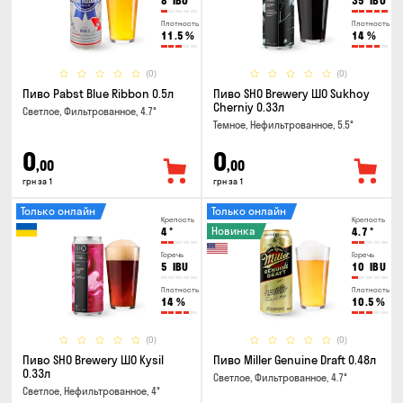
8
IBU
35
IBU
Плотность
Плотность
11.5
%
14
%
(0)
(0)
Пиво Pabst Blue Ribbon 0.5л
Пиво SHO Brewery ШО Sukhoy
Cherniy 0.33л
Светлое, Фильтрованное, 4.7°
Темное, Нефильтрованное, 5.5°
0
0
,00
,00
грн за 1
грн за 1
Только онлайн
Только онлайн
Крепость
Крепость
Новинка
4
°
4.7
°
Горечь
Горечь
5
IBU
10
IBU
Плотность
Плотность
14
%
10.5
%
(0)
(0)
Пиво SHO Brewery ШО Kysil
Пиво Miller Genuine Draft 0.48л
0.33л
Светлое, Фильтрованное, 4.7°
Светлое, Нефильтрованное, 4°