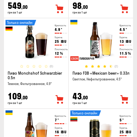
549
98
,00
,00
грн за 1 шт
грн за 1 шт
Только онлайн
Крепость
Крепость
4.9
°
4.5
°
Горечь
Горечь
25
IBU
13
IBU
Плотность
Плотность
12
%
11.5
%
(0)
(2)
Пиво Monchshof Schwarzbier
Пиво FDB «Mexican beer» 0.33л
0.5л
Светлое, Нефильтрованное, 4.5°
Темное, Фильтрованное, 4.9°
109
43
,00
,00
грн за 1 шт
грн за 1 шт
Только онлайн
Крепость
Крепость
7
°
5
°
Горечь
Горечь
16
IBU
25
IBU