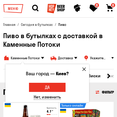
0
0
МЕНЮ
Главная
Сегодня в бутылках
Пиво
Пиво в бутылках с доставкой в
Каменные Потоки
Каменные Потоки
Доставка
Укажите
адрес
Ваш город —
Киев?
Все товары
Пиво
Сидр
Вино
Виски
Кокт
ДА
ПИВО
ФИЛЬТР
Нет, изменить
Только онлайн
Крепость
4.7
°