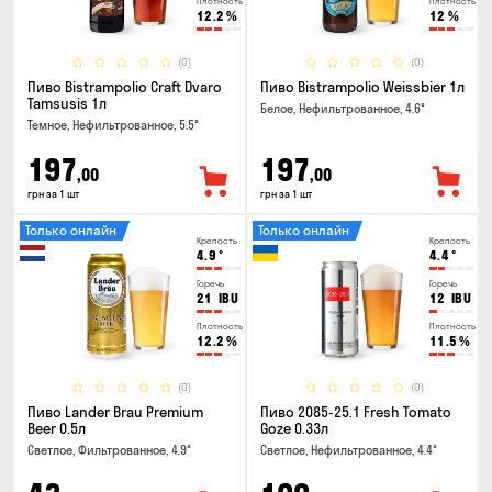
Плотность
Плотность
12.2
%
12
%
(0)
(0)
Пиво Bistrampolio Craft Dvaro
Пиво Bistrampolio Weissbier 1л
Tamsusis 1л
Белое, Нефильтрованное, 4.6°
Темное, Нефильтрованное, 5.5°
197
197
,00
,00
грн за 1 шт
грн за 1 шт
Только онлайн
Только онлайн
Крепость
Крепость
4.9
°
4.4
°
Горечь
Горечь
21
IBU
12
IBU
Плотность
Плотность
12.2
%
11.5
%
(0)
(0)
Пиво Lander Brau Premium
Пиво 2085-25.1 Fresh Tomato
Beer 0.5л
Goze 0.33л
Светлое, Фильтрованное, 4.9°
Светлое, Нефильтрованное, 4.4°