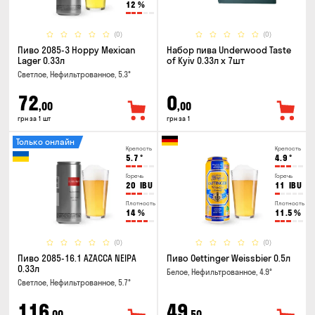
12
%
(0)
(0)
Пиво 2085-3 Hoppy Mexican
Набор пива Underwood Taste
Lager 0.33л
of Kyiv 0.33л x 7шт
Светлое, Нефильтрованное, 5.3°
72
0
,00
,00
грн за 1 шт
грн за 1
Только онлайн
Крепость
Крепость
5.7
°
4.9
°
Горечь
Горечь
20
IBU
11
IBU
Плотность
Плотность
14
%
11.5
%
(0)
(0)
Пиво 2085-16.1 AZACCA NEIPA
Пиво Oettinger Weissbier 0.5л
0.33л
Белое, Нефильтрованное, 4.9°
Светлое, Нефильтрованное, 5.7°
116
49
,00
,50