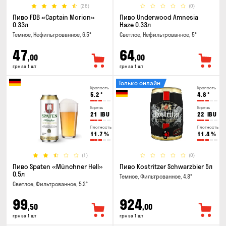
(26)
(0)
Пиво FDB «Captain Morion»
Пиво Underwood Amnesia
0.33л
Haze 0.33л
Темное, Нефильтрованное, 6.5°
Светлое, Нефильтрованное, 5°
47
64
,00
,00
грн за 1 шт
грн за 1 шт
Только онлайн
Крепость
Крепость
5.2
°
4.8
°
Горечь
Горечь
21
IBU
22
IBU
Плотность
Плотность
11.7
%
11.4
%
(1)
(0)
Пиво Spaten «Münchner Hell»
Пиво Kostritzer Schwarzbier 5л
0.5л
Темное, Фильтрованное, 4.8°
Светлое, Фильтрованное, 5.2°
99
924
,50
,00
грн за 1 шт
грн за 1 шт