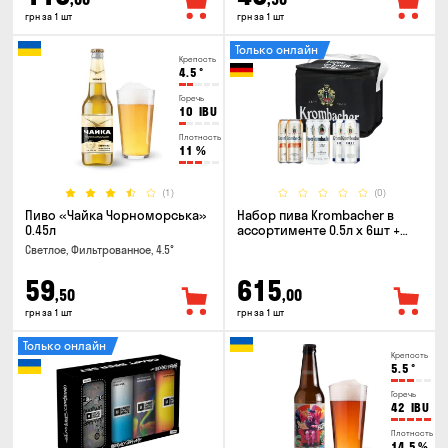
грн за 1 шт
грн за 1 шт
Только онлайн
Крепость
4.5
°
Горечь
10
IBU
Плотность
11
%
(1)
(0)
Пиво «Чайка Чорноморська»
Набор пива Krombacher в
0.45л
ассортименте 0.5л х 6шт +
термосумка
Светлое, Фильтрованное, 4.5°
59
615
,50
,00
грн за 1 шт
грн за 1 шт
Только онлайн
Крепость
5.5
°
Горечь
42
IBU
Плотность
14.5
%