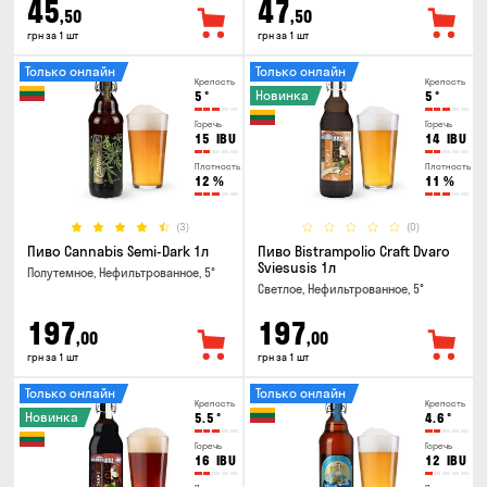
45
47
,50
,50
грн за 1 шт
грн за 1 шт
Только онлайн
Только онлайн
Крепость
Крепость
Новинка
5
°
5
°
Горечь
Горечь
15
IBU
14
IBU
Плотность
Плотность
12
%
11
%
(3)
(0)
Пиво Cannabis Semi-Dark 1л
Пиво Bistrampolio Craft Dvaro
Sviesusis 1л
Полутемное, Нефильтрованное, 5°
Светлое, Нефильтрованное, 5°
197
197
,00
,00
грн за 1 шт
грн за 1 шт
Только онлайн
Только онлайн
Крепость
Крепость
Новинка
5.5
°
4.6
°
Горечь
Горечь
16
IBU
12
IBU