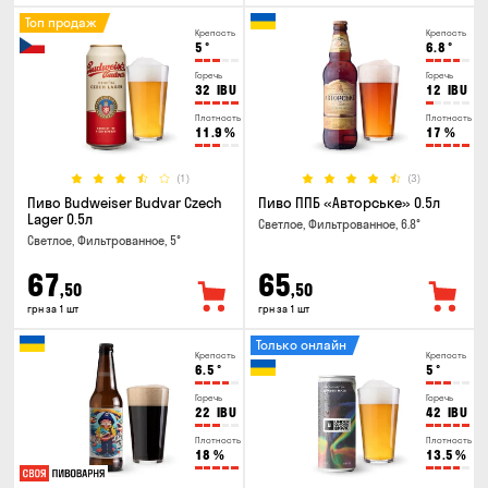
Топ продаж
Крепость
Крепость
5
°
6.8
°
Горечь
Горечь
32
IBU
12
IBU
Плотность
Плотность
11.9
%
17
%
(1)
(3)
Пиво Budweiser Budvar Czech
Пиво ППБ «Авторське» 0.5л
Lager 0.5л
Светлое, Фильтрованное, 6.8°
Светлое, Фильтрованное, 5°
67
65
,50
,50
грн за 1 шт
грн за 1 шт
Только онлайн
Крепость
Крепость
6.5
°
5
°
Горечь
Горечь
22
IBU
42
IBU
Плотность
Плотность
18
%
13.5
%