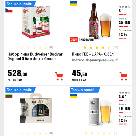
Только онлайн
Крепость
5
°
Горечь
30
IBU
Плотность
12
%
(0)
(30)
Набор пива Budweiser Budvar
Пиво FDB «L.APA» 0.33л
Original 0.5л х 4шт + бокал
Светлое, Нефильтрованное, 5°
0.33л
528
45
,00
,50
грн за 1 шт
грн за 1 шт
Только онлайн
Только онлайн
Крепость
4.6
°
Горечь
15
IBU
Плотность
12
%
(0)
(0)