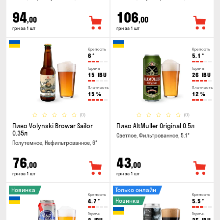
94
106
,00
,00
грн за 1 шт
грн за 1 шт
Крепость
Крепость
6
°
5.1
°
Горечь
Горечь
15
IBU
26
IBU
Плотность
Плотность
15
%
12
%
(0)
(0)
Пиво Volynski Browar Sailor
Пиво AltMuller Original 0.5л
0.35л
Светлое, Фильтрованное, 5.1°
Полутемное, Нефильтрованное, 6°
76
43
,00
,00
грн за 1 шт
грн за 1 шт
Новинка
Только онлайн
Крепость
Крепость
Новинка
4.7
°
5.5
°
Горечь
Горечь