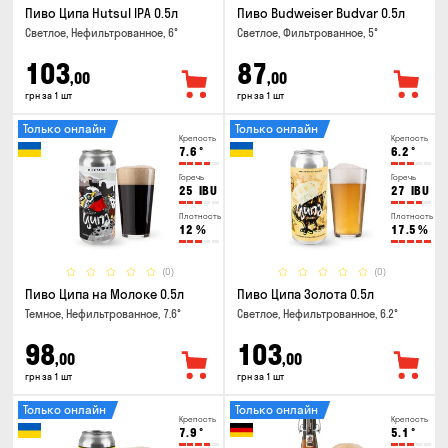
Пиво Ципа Hutsul IPA 0.5л
Пиво Budweiser Budvar 0.5л
Светлое, Нефильтрованное, 6°
Светлое, Фильтрованное, 5°
103
87
,00
,00
грн за 1 шт
грн за 1 шт
Только онлайн
Только онлайн
Крепость
Крепость
7.6
°
6.2
°
Горечь
Горечь
25
IBU
27
IBU
Плотность
Плотность
12
%
17.5
%
(0)
(0)
Пиво Ципа на Молоке 0.5л
Пиво Ципа Золота 0.5л
Темное, Нефильтрованное, 7.6°
Светлое, Нефильтрованное, 6.2°
98
103
,00
,00
грн за 1 шт
грн за 1 шт
Только онлайн
Только онлайн
Крепость
Крепость
7.9
°
5.1
°