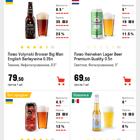
Крепость
Крепость
8.5
°
5
°
Горечь
Горечь
35
IBU
19
IBU
Плотность
Плотность
23
%
11.5
%
(3)
(0)
Пиво Volynski Browar Big Man
Пиво Heineken Lager Beer
English Barleywine 0.35л
Premium Quality 0.5л
Темное, Нефильтрованное, 8.5°
Светлое, Фильтрованное, 5°
79
69
,50
,50
грн за 1 шт
грн за 1 шт
Топ продаж
Новинка
Крепость
Крепость
4.5
°
0
°
Горечь
Горечь
20
IBU
10
IBU
Плотность
Плотность
13
%
6
%
(5)
(0)