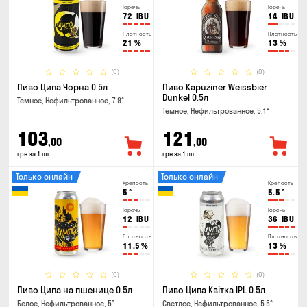
Горечь
Горечь
72
IBU
14
IBU
Плотность
Плотность
21
%
13
%
(0)
(0)
Пиво Ципа Чорна 0.5л
Пиво Kapuziner Weissbier
Dunkel 0.5л
Темное, Нефильтрованное, 7.9°
Темное, Нефильтрованное, 5.1°
103
121
,00
,00
грн за 1 шт
грн за 1 шт
Только онлайн
Только онлайн
Крепость
Крепость
5
°
5.5
°
Горечь
Горечь
12
IBU
36
IBU
Плотность
Плотность
11.5
%
13
%
(0)
(0)
Пиво Ципа на пшенице 0.5л
Пиво Ципа Квітка IPL 0.5л
Белое, Нефильтрованное, 5°
Светлое, Нефильтрованное, 5.5°