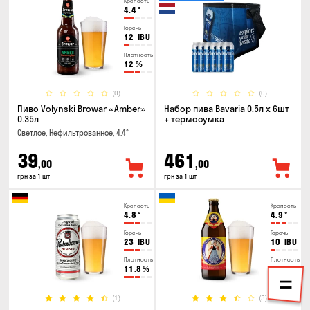
Крепость
4.4
°
Горечь
12
IBU
Плотность
12
%
(0)
(0)
Пиво Volynski Browar «Amber»
Набор пива Bavaria 0.5л х 6шт
0.35л
+ термосумка
Светлое, Нефильтрованное, 4.4°
39
461
,00
,00
грн за 1 шт
грн за 1 шт
Крепость
Крепость
4.8
°
4.9
°
Горечь
Горечь
23
IBU
10
IBU
Плотность
Плотность
11.8
%
11
%
(1)
(3)