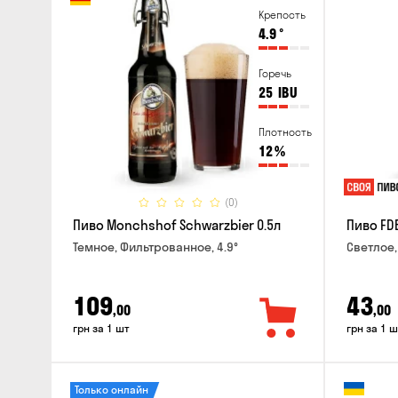
Крепость
4.9
°
Горечь
25
IBU
Плотность
12
%
(0)
Пиво Monchshof Schwarzbier 0.5л
Пиво FDB
Темное, Фильтрованное, 4.9°
Светлое,
109
43
,00
,00
грн за 1 шт
грн за 1 ш
Только онлайн