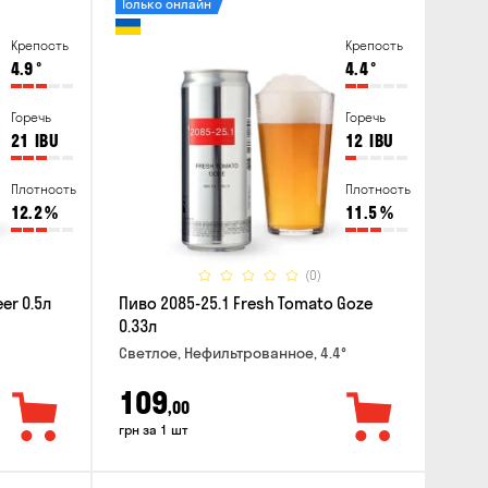
Только онлайн
Крепость
Крепость
4.9
°
4.4
°
Горечь
Горечь
21
IBU
12
IBU
Плотность
Плотность
12.2
%
11.5
%
(0)
er 0.5л
Пиво 2085-25.1 Fresh Tomato Goze
0.33л
Светлое, Нефильтрованное, 4.4°
109
,00
грн за 1 шт