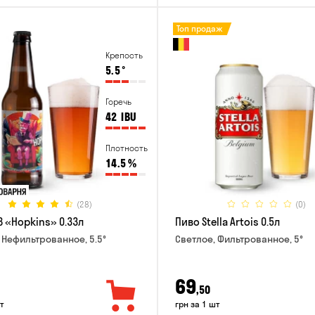
Топ продаж
Крепость
5.5
°
Горечь
42
IBU
Плотность
14.5
%
(28)
(0)
B «Hopkins» 0.33л
Пиво Stella Artois 0.5л
 Нефильтрованное, 5.5°
Светлое, Фильтрованное, 5°
69
,50
т
грн за 1 шт