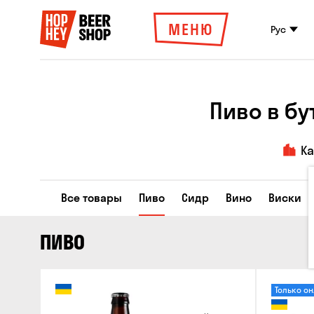
МЕНЮ
Рус
Пиво в б
К
Все товары
Пиво
Сидр
Вино
Виски
ПИВО
Только о