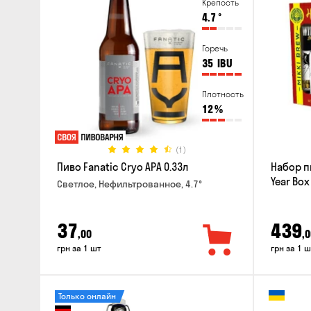
Крепость
4.7
°
Горечь
35
IBU
Плотность
12
%
(1)
Пиво Fanatic Cryo APA 0.33л
Набор п
Year Box
Светлое, Нефильтрованное, 4.7°
37
439
,00
,0
грн за 1 шт
грн за 1 ш
Только онлайн