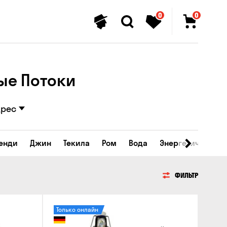
0
0
ые Потоки
дрес
ренди
Джин
Текила
Ром
Вода
Энергетические 
ФИЛЬТР
Только онлайн