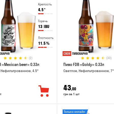
Крепость
4.5
°
Горечь
13
IBU
Плотность
11.5
%
(2)
(30)
 «Mexican beer» 0.33л
Пиво FDB «Goldy» 0.33л
 Нефильтрованное, 4.5°
Светлое, Нефильтрованное, 7°
43
,00
т
грн за 1 шт
Только онлайн