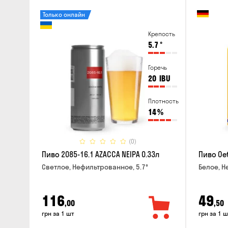
Только онлайн
Крепость
5.7
°
Горечь
20
IBU
Плотность
14
%
(0)
Пиво 2085-16.1 AZACCA NEIPA 0.33л
Пиво Oet
Светлое, Нефильтрованное, 5.7°
Белое, Н
116
49
,00
,50
грн за 1 шт
грн за 1 ш