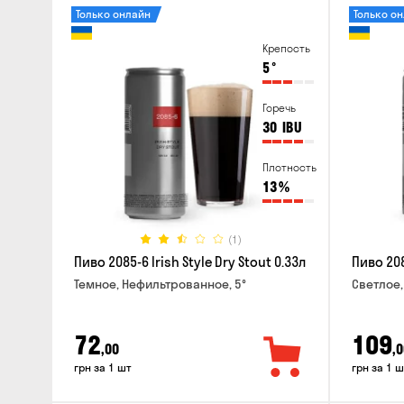
Только онлайн
Только о
Крепость
5
°
Горечь
30
IBU
Плотность
13
%
(1)
Пиво 2085-6 Irish Style Dry Stout 0.33л
Пиво 208
Темное, Нефильтрованное, 5°
Светлое,
72
109
,00
,0
грн за 1 шт
грн за 1 ш