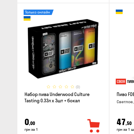
Только онлайн
(0)
Набор пива Underwood Culture
Пиво FD
Tasting 0.33л x 3шт + бокал
Светлое,
0
47
,00
,50
грн за 1
грн за 1 ш