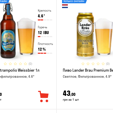
нлайн
Только онлайн
Крепость
4.6
°
Горечь
12
IBU
Плотность
12
%
(0)
(0)
trampolio Weissbier 1л
Пиво Lander Brau Premium Be
ефильтрованное, 4.6°
Светлое, Фильтрованное, 4.9°
43
0
,00
т
грн за 1 шт