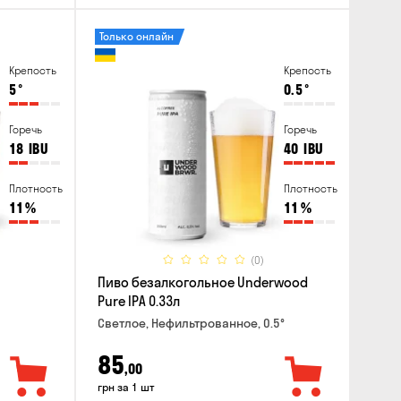
Только онлайн
Крепость
Крепость
5
°
0.5
°
Горечь
Горечь
18
IBU
40
IBU
Плотность
Плотность
11
%
11
%
(0)
Пиво безалкогольное Underwood
Pure IPA 0.33л
Светлое, Нефильтрованное, 0.5°
85
,00
грн за 1 шт