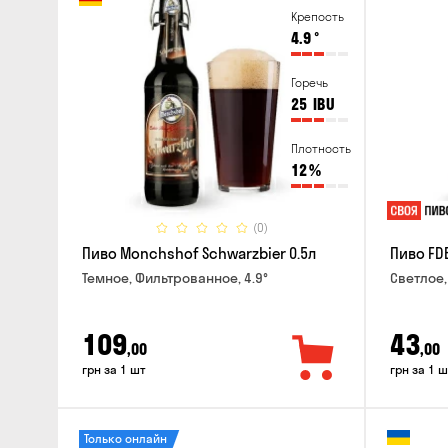
Крепость
4.9
°
Горечь
25
IBU
Плотность
12
%
(0)
Пиво Monchshof Schwarzbier 0.5л
Пиво FDB
Темное, Фильтрованное, 4.9°
Светлое,
109
43
,00
,00
грн за 1 шт
грн за 1 ш
Только онлайн