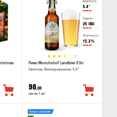
Крепость
5.4
°
Горечь
25
IBU
Плотность
12.3
%
(2)
hristmas
Пиво Monchshof Landbier 0.5л
Светлое, Фильтрованное, 5.4°
98
,00
грн за 1 шт
Только онлайн