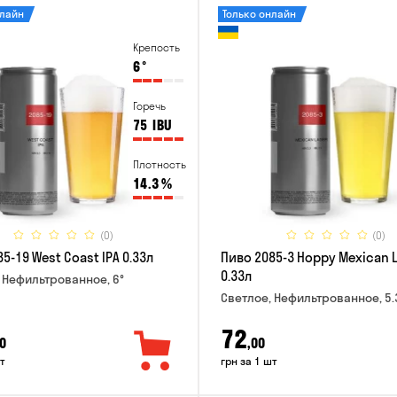
нлайн
Только онлайн
Крепость
6
°
Горечь
75
IBU
Плотность
14.3
%
(0)
(0)
5-19 West Coast IPA 0.33л
Пиво 2085-3 Hoppy Mexican 
0.33л
 Нефильтрованное, 6°
Светлое, Нефильтрованное, 5.
72
0
,00
т
грн за 1 шт