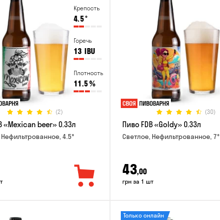
Крепость
4.5
°
Горечь
13
IBU
Плотность
11.5
%
(2)
(30)
 «Mexican beer» 0.33л
Пиво FDB «Goldy» 0.33л
 Нефильтрованное, 4.5°
Светлое, Нефильтрованное, 7°
43
,00
т
грн за 1 шт
Только онлайн