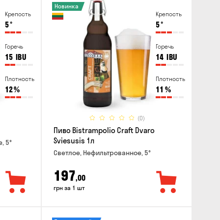
Новинка
Крепость
Крепость
5
°
5
°
Горечь
Горечь
15
IBU
14
IBU
Плотность
Плотность
12
%
11
%
(0)
Пиво Bistrampolio Craft Dvaro
Sviesusis 1л
, 5°
Светлое, Нефильтрованное, 5°
197
,00
грн за 1 шт