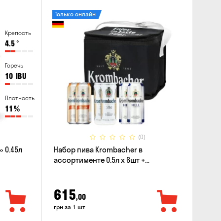
Только онлайн
Крепость
4.5
°
Горечь
10
IBU
Плотность
11
%
(0)
 0.45л
Набор пива Krombacher в
ассортименте 0.5л х 6шт +
термосумка
615
,00
грн за 1 шт