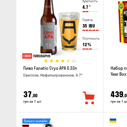
Крепость
4.7
°
Горечь
35
IBU
Плотность
12
%
(1)
Пиво Fanatic Cryo APA 0.33л
Набор п
Year Box
Светлое, Нефильтрованное, 4.7°
37
439
,00
,0
грн за 1 шт
грн за 1 ш
Только онлайн