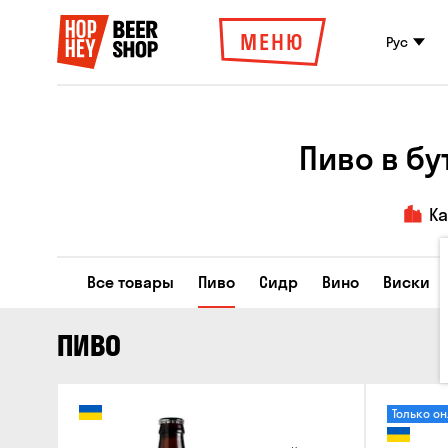
МЕНЮ
Рус
Пиво в б
К
Все товары
Пиво
Сидр
Вино
Виски
ПИВО
Только о