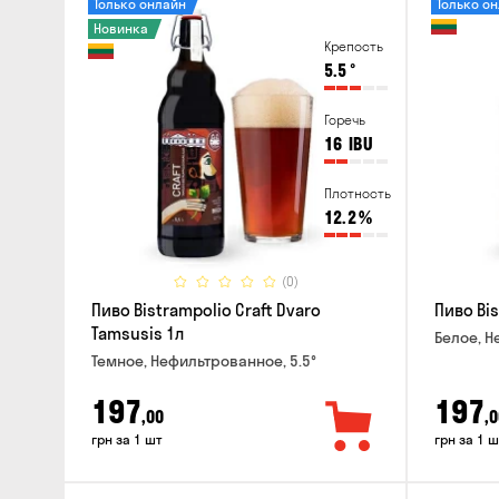
Только онлайн
Только о
Новинка
Крепость
5.5
°
Горечь
16
IBU
Плотность
12.2
%
(0)
Пиво Bistrampolio Craft Dvaro
Пиво Bis
Tamsusis 1л
Белое, Н
Темное, Нефильтрованное, 5.5°
197
197
,00
,0
грн за 1 шт
грн за 1 ш