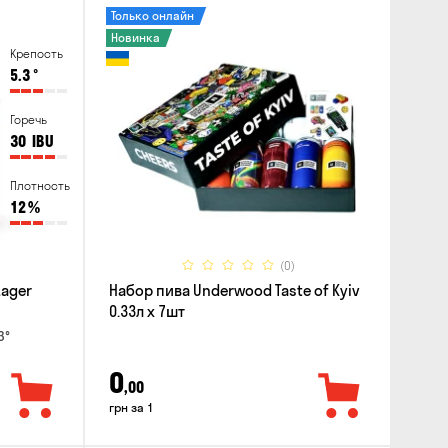
Только онлайн
Новинка
Крепость
5.3
°
Горечь
30
IBU
Плотность
12
%
(0)
Lager
Набор пива Underwood Taste of Kyiv
0.33л x 7шт
3°
0
,00
грн за 1