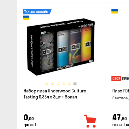
Только онлайн
(0)
Набор пива Underwood Culture
Пиво FD
Tasting 0.33л x 3шт + бокал
Светлое,
0
47
,00
,50
грн за 1
грн за 1 ш