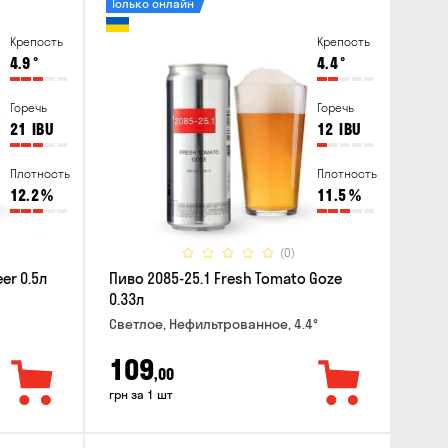
Только онлайн
Крепость
Крепость
4.9
°
4.4
°
Горечь
Горечь
21
IBU
12
IBU
Плотность
Плотность
12.2
%
11.5
%
(0)
er 0.5л
Пиво 2085-25.1 Fresh Tomato Goze
0.33л
Светлое, Нефильтрованное, 4.4°
109
,00
грн за 1 шт