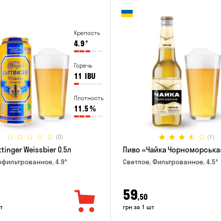
Крепость
4.9
°
Горечь
11
IBU
Плотность
11.5
%
(0)
(1)
tinger Weissbier 0.5л
Пиво «Чайка Чорноморська»
ефильтрованное, 4.9°
Светлое, Фильтрованное, 4.5°
59
,50
т
грн за 1 шт