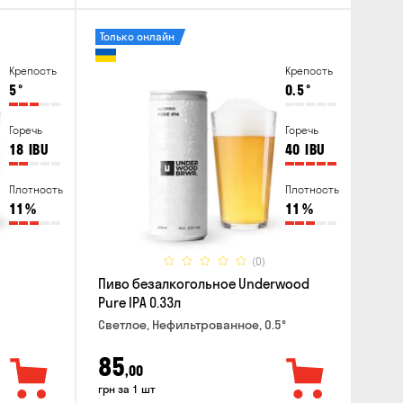
Только онлайн
Крепость
Крепость
5
°
0.5
°
Горечь
Горечь
18
IBU
40
IBU
Плотность
Плотность
11
%
11
%
(0)
Пиво безалкогольное Underwood
Pure IPA 0.33л
Светлое, Нефильтрованное, 0.5°
85
,00
грн за 1 шт