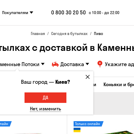
0 800 30 20 50
Покупателям
с 10:00 - до 22:00
Главная
Сегодня в бутылках
Пиво
утылках с доставкой в Каменн
аменные Потоки
Доставка
Укажите а
Ваш город —
Киев?
Коктейли
Соджу
Ликеры и настойки
Коньяки и б
ДА
Нет, изменить
нлайн
Только онлайн