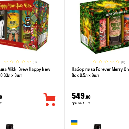
(0)
(0)
ива Mikki Brew Happy New
Набор пива Forever Merry C
 0.33л x 6шт
Box 0.5л x 6шт
549
0
,00
т
грн за 1 шт