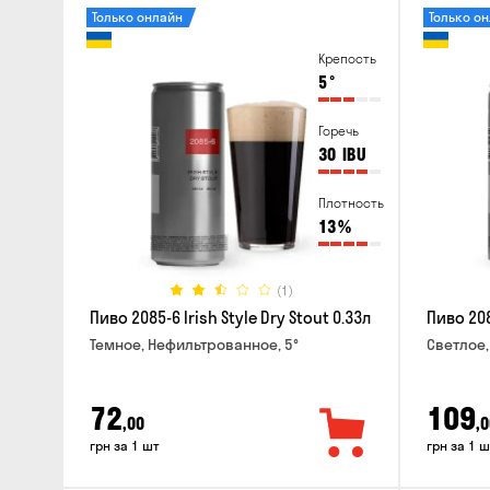
Только онлайн
Только о
Крепость
5
°
Горечь
30
IBU
Плотность
13
%
(1)
Пиво 2085-6 Irish Style Dry Stout 0.33л
Пиво 208
Темное, Нефильтрованное, 5°
Светлое,
72
109
,00
,0
грн за 1 шт
грн за 1 ш