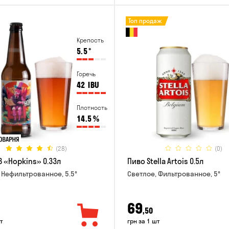
Топ продаж
Крепость
5.5
°
Горечь
42
IBU
Плотность
14.5
%
(28)
(0)
B «Hopkins» 0.33л
Пиво Stella Artois 0.5л
 Нефильтрованное, 5.5°
Светлое, Фильтрованное, 5°
69
,50
т
грн за 1 шт