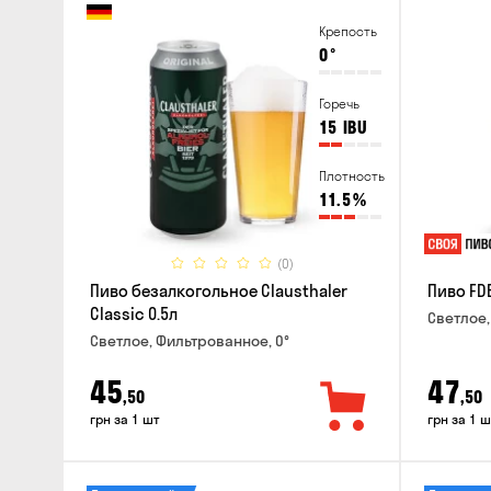
Крепость
0
°
Горечь
15
IBU
Плотность
11.5
%
(0)
Пиво безалкогольное Clausthaler
Пиво FDB
Classic 0.5л
Светлое,
Светлое, Фильтрованное, 0°
45
47
,50
,50
грн за 1 шт
грн за 1 ш