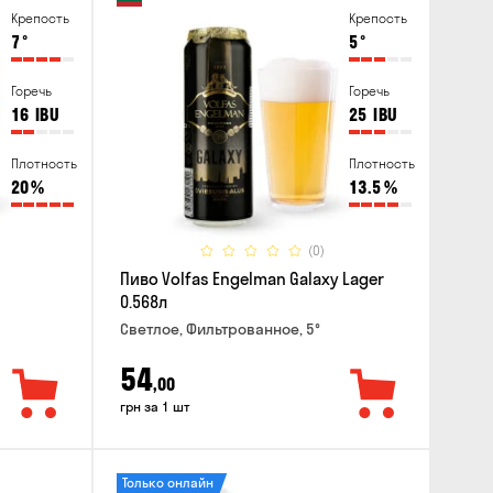
Крепость
Крепость
7
°
5
°
Горечь
Горечь
16
IBU
25
IBU
Плотность
Плотность
20
%
13.5
%
(0)
Пиво Volfas Engelman Galaxy Lager
0.568л
Светлое, Фильтрованное, 5°
54
,00
грн за 1 шт
Только онлайн