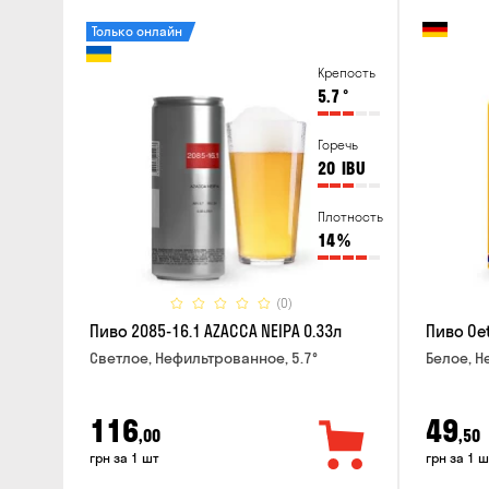
Только онлайн
Крепость
5.7
°
Горечь
20
IBU
Плотность
14
%
(0)
Пиво 2085-16.1 AZACCA NEIPA 0.33л
Пиво Oet
Светлое, Нефильтрованное, 5.7°
Белое, Н
116
49
,00
,50
грн за 1 шт
грн за 1 ш