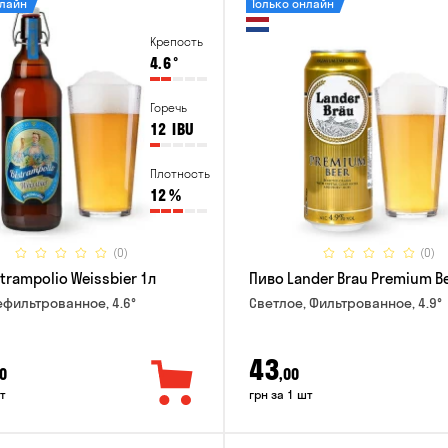
нлайн
Только онлайн
Крепость
4.6
°
Горечь
12
IBU
Плотность
12
%
(0)
(0)
trampolio Weissbier 1л
Пиво Lander Brau Premium Be
ефильтрованное, 4.6°
Светлое, Фильтрованное, 4.9°
43
0
,00
т
грн за 1 шт