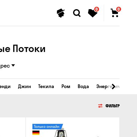
0
0
ые Потоки
дрес
ренди
Джин
Текила
Ром
Вода
Энергетические 
ФИЛЬТР
Только онлайн