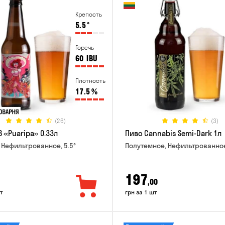
Крепость
5.5
°
Горечь
60
IBU
Плотность
17.5
%
(26)
(3)
 «Puaripa» 0.33л
Пиво Cannabis Semi-Dark 1л
 Нефильтрованное, 5.5°
Полутемное, Нефильтрованное
197
,00
т
грн за 1 шт