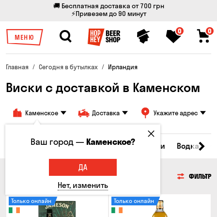
🚚 Бесплатная доставка от 700 грн
⚡Привезем до 90 минут
0
0
МЕНЮ
Главная
Сегодня в бутылках
Ирландия
Виски с доставкой в Каменском
Каменское
Доставка
Укажите адрес
Ваш город —
Каменское?
Пиво
Сидр
Вино
Виски
Коктейли
Водка
С
ДА
ВИСКИ
ФИЛЬТР
Нет, изменить
Только онлайн
Только онлайн