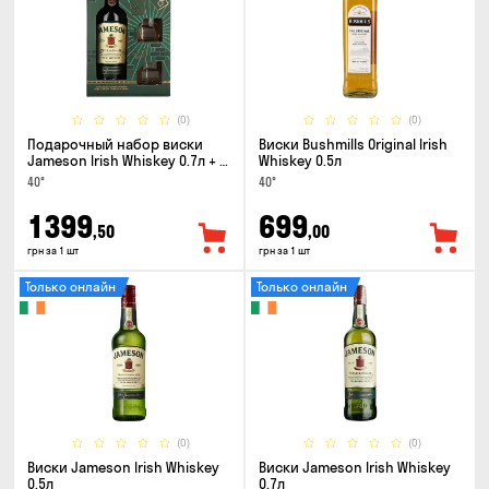
(0)
(0)
Подарочный набор виски
Виски Bushmills Original Irish
Jameson Irish Whiskey 0.7л + 2
Whiskey 0.5л
стакана
40°
40°
1399
699
,50
,00
грн за 1 шт
грн за 1 шт
Только онлайн
Только онлайн
(0)
(0)
Виски Jameson Irish Whiskey
Виски Jameson Irish Whiskey
0.5л
0.7л