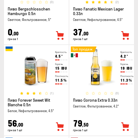
(0)
(2)
Пиво Bergschlosschen
Пиво Fanatic Mexican Lager
Hamburgo 0.5л
0.33л
Светлое, Фильтрованное, 5°
Светлое, Нефильтрованное, 4.5°
0
37
,00
,00
грн за 1
грн за 1 шт
Топ продаж
Крепость
Крепость
4.5
°
4.2
°
Горечь
Горечь
15
IBU
19
IBU
Плотность
Плотность
11.5
%
11.3
%
(1)
(0)
Пиво Forever Sweet Wit
Пиво Corona Extra 0.33л
Blanche 0.5л
Светлое, Фильтрованное, 4.2°
Белое, Нефильтрованное, 4.5°
56
79
,00
,50
грн за 1 шт
грн за 1 шт