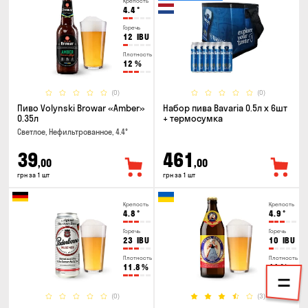
Крепость
4.4
°
Горечь
12
IBU
Плотность
12
%
(0)
(0)
Пиво Volynski Browar «Amber»
Набор пива Bavaria 0.5л х 6шт
0.35л
+ термосумка
Светлое, Нефильтрованное, 4.4°
39
461
,00
,00
грн за 1 шт
грн за 1 шт
Крепость
Крепость
4.8
°
4.9
°
Горечь
Горечь
23
IBU
10
IBU
Плотность
Плотность
11.8
%
11
%
(0)
(3)