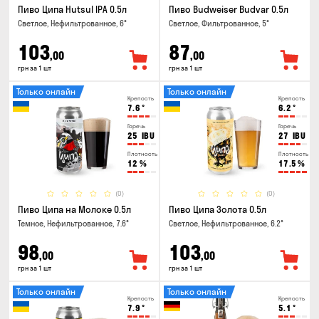
Пиво Ципа Hutsul IPA 0.5л
Пиво Budweiser Budvar 0.5л
Светлое, Нефильтрованное, 6°
Светлое, Фильтрованное, 5°
103
87
,00
,00
грн за 1 шт
грн за 1 шт
Только онлайн
Только онлайн
Крепость
Крепость
7.6
°
6.2
°
Горечь
Горечь
25
IBU
27
IBU
Плотность
Плотность
12
%
17.5
%
(0)
(0)
Пиво Ципа на Молоке 0.5л
Пиво Ципа Золота 0.5л
Темное, Нефильтрованное, 7.6°
Светлое, Нефильтрованное, 6.2°
98
103
,00
,00
грн за 1 шт
грн за 1 шт
Только онлайн
Только онлайн
Крепость
Крепость
7.9
°
5.1
°