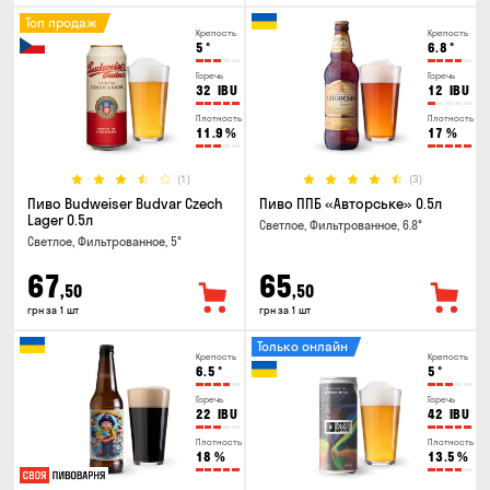
Топ продаж
Крепость
Крепость
5
°
6.8
°
Горечь
Горечь
32
IBU
12
IBU
Плотность
Плотность
11.9
%
17
%
(1)
(3)
Пиво Budweiser Budvar Czech
Пиво ППБ «Авторське» 0.5л
Lager 0.5л
Светлое, Фильтрованное, 6.8°
Светлое, Фильтрованное, 5°
67
65
,50
,50
грн за 1 шт
грн за 1 шт
Только онлайн
Крепость
Крепость
6.5
°
5
°
Горечь
Горечь
22
IBU
42
IBU
Плотность
Плотность
18
%
13.5
%