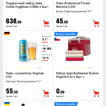
Подарочный набор пива
Пиво Underwood Forest
Volfas Engelman 0.568л x 6шт +
Blanche 0.33л
бокал 0.568л
Белое, Нефильтрованное, 4.6°
638
45
,00
,00
грн за 1 шт
грн за 1 шт
Только онлайн
Крепость
5.1
°
Горечь
19
IBU
Плотность
12
%
(0)
(0)
Пиво «Lowenbrau Original»
Набор пива Budweiser Budvar
0.5л
Original 0.5л x 8шт +
термосумка
Светлое, Фильтрованное, 5.1°
55
0
,50
,00
грн за 1 шт
грн за 1
Только онлайн