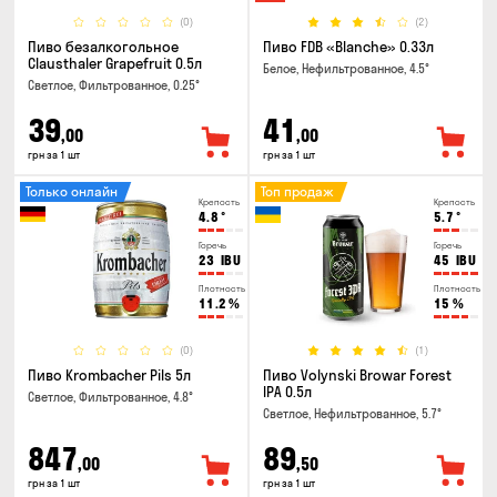
(0)
(2)
Пиво безалкогольное
Пиво FDB «Blanche» 0.33л
Clausthaler Grapefruit 0.5л
Белое, Нефильтрованное, 4.5°
Светлое, Фильтрованное, 0.25°
39
41
,00
,00
грн за 1 шт
грн за 1 шт
Только онлайн
Топ продаж
Крепость
Крепость
4.8
°
5.7
°
Горечь
Горечь
23
IBU
45
IBU
Плотность
Плотность
11.2
%
15
%
(0)
(1)
Пиво Krombacher Pils 5л
Пиво Volynski Browar Forest
IPA 0.5л
Светлое, Фильтрованное, 4.8°
Светлое, Нефильтрованное, 5.7°
847
89
,00
,50
грн за 1 шт
грн за 1 шт