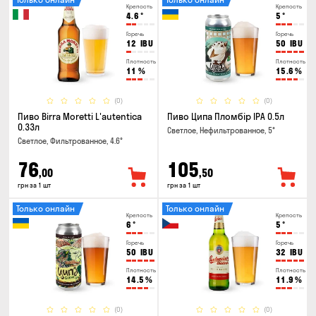
Крепость
Крепость
4.6
°
5
°
Горечь
Горечь
12
IBU
50
IBU
Плотность
Плотность
11
%
15.6
%
(0)
(0)
Пиво Birra Moretti L'autentica
Пиво Ципа Пломбір IPA 0.5л
0.33л
Светлое, Нефильтрованное, 5°
Светлое, Фильтрованное, 4.6°
76
105
,00
,50
грн за 1 шт
грн за 1 шт
Только онлайн
Только онлайн
Крепость
Крепость
6
°
5
°
Горечь
Горечь
50
IBU
32
IBU
Плотность
Плотность
14.5
%
11.9
%
(0)
(0)