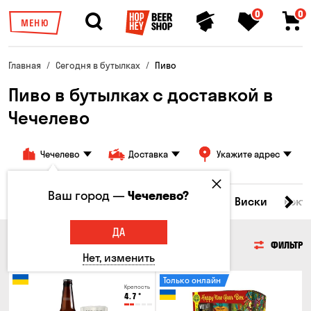
0
0
МЕНЮ
Главная
Сегодня в бутылках
Пиво
Пиво в бутылках с доставкой в
Чечелево
Чечелево
Доставка
Укажите адрес
Ваш город —
Чечелево?
Все товары
Пиво
Сидр
Вино
Виски
Кокт
ДА
ПИВО
ФИЛЬТР
Нет, изменить
Только онлайн
Крепость
4.7
°