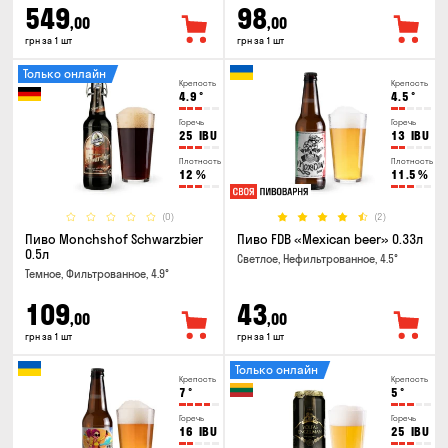
549
98
,00
,00
грн за 1 шт
грн за 1 шт
Только онлайн
Крепость
Крепость
4.9
°
4.5
°
Горечь
Горечь
25
IBU
13
IBU
Плотность
Плотность
12
%
11.5
%
(0)
(2)
Пиво Monchshof Schwarzbier
Пиво FDB «Mexican beer» 0.33л
0.5л
Светлое, Нефильтрованное, 4.5°
Темное, Фильтрованное, 4.9°
109
43
,00
,00
грн за 1 шт
грн за 1 шт
Только онлайн
Крепость
Крепость
7
°
5
°
Горечь
Горечь
16
IBU
25
IBU