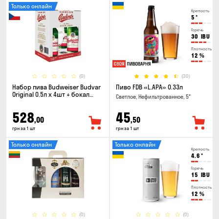
Только онлайн
Крепость
5
°
Горечь
30
IBU
Плотность
12
%
(0)
(30)
Набор пива Budweiser Budvar
Пиво FDB «L.APA» 0.33л
Original 0.5л х 4шт + бокал
Светлое, Нефильтрованное, 5°
0.33л
528
45
,00
,50
грн за 1 шт
грн за 1 шт
Только онлайн
Только онлайн
Крепость
4.6
°
Горечь
15
IBU
Плотность
12
%
(0)
(0)