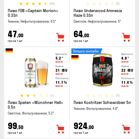
(26)
(0)
Пиво FDB «Captain Morion»
Пиво Underwood Amnesia
0.33л
Haze 0.33л
Темное, Нефильтрованное, 6.5°
Светлое, Нефильтрованное, 5°
47
64
,00
,00
грн за 1 шт
грн за 1 шт
Только онлайн
Крепость
Крепость
5.2
°
4.8
°
Горечь
Горечь
21
IBU
22
IBU
Плотность
Плотность
11.7
%
11.4
%
(1)
(0)
Пиво Spaten «Münchner Hell»
Пиво Kostritzer Schwarzbier 5л
0.5л
Темное, Фильтрованное, 4.8°
Светлое, Фильтрованное, 5.2°
99
924
,50
,00
грн за 1 шт
грн за 1 шт