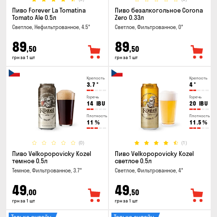
Пиво Forever La Tomatina
Пиво безалкогольное Corona
Tomato Ale 0.5л
Zero 0.33л
Светлое, Нефильтрованное, 4.5°
Светлое, Фильтрованное, 0°
89
89
,50
,50
грн за 1 шт
грн за 1 шт
Крепость
Крепость
3.7
°
4
°
Горечь
Горечь
14
IBU
20
IBU
Плотность
Плотность
11
%
11.5
%
(0)
(1)
Пиво Velkopopovicky Kozel
Пиво Velkopopovicky Kozel
темное 0.5л
светлое 0.5л
Темное, Фильтрованное, 3.7°
Светлое, Фильтрованное, 4°
49
49
,00
,50
грн за 1 шт
грн за 1 шт
Только онлайн
Только онлайн