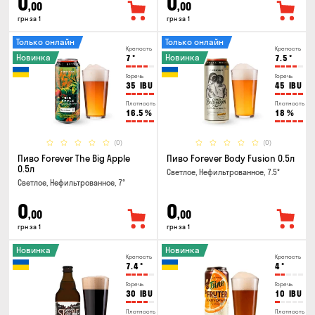
0
0
,00
,00
грн за 1
грн за 1
Только онлайн
Только онлайн
Крепость
Крепость
Новинка
Новинка
7
°
7.5
°
Горечь
Горечь
35
IBU
45
IBU
Плотность
Плотность
16.5
%
18
%
(0)
(0)
Пиво Forever The Big Apple
Пиво Forever Body Fusion 0.5л
0.5л
Светлое, Нефильтрованное, 7.5°
Светлое, Нефильтрованное, 7°
0
0
,00
,00
грн за 1
грн за 1
Новинка
Новинка
Крепость
Крепость
7.4
°
4
°
Горечь
Горечь
30
IBU
10
IBU
Плотность
Плотность