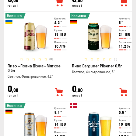
,00
,00
грн за 1
грн за 1
Новинка
Новинка
Крепость
Крепость
4.2
°
5
°
Горечь
Горечь
15
IBU
21
IBU
Плотность
Плотность
10.4
%
11.2
%
(0)
(0)
Пиво «Повна Діжка» Мягкое
Пиво Darguner Pilsener 0.5л
0.5л
Светлое, Фильтрованное, 5°
Светлое, Фильтрованное, 4.2°
0
0
,00
,00
грн за 1
грн за 1
Новинка
Крепость
Крепость
5.1
°
0.5
°
Горечь
Горечь
14
IBU
10
IBU
Плотность
Плотность