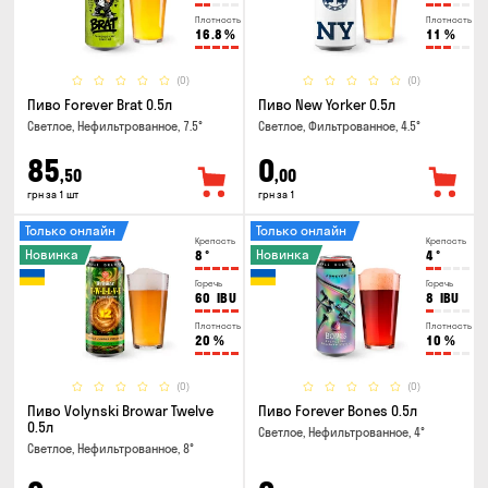
Плотность
Плотность
16.8
%
11
%
(0)
(0)
Пиво Forever Brat 0.5л
Пиво New Yorker 0.5л
Светлое, Нефильтрованное, 7.5°
Светлое, Фильтрованное, 4.5°
85
0
,50
,00
грн за 1 шт
грн за 1
Только онлайн
Только онлайн
Крепость
Крепость
Новинка
Новинка
8
°
4
°
Горечь
Горечь
60
IBU
8
IBU
Плотность
Плотность
20
%
10
%
(0)
(0)
Пиво Volynski Browar Twelve
Пиво Forever Bones 0.5л
0.5л
Светлое, Нефильтрованное, 4°
Светлое, Нефильтрованное, 8°