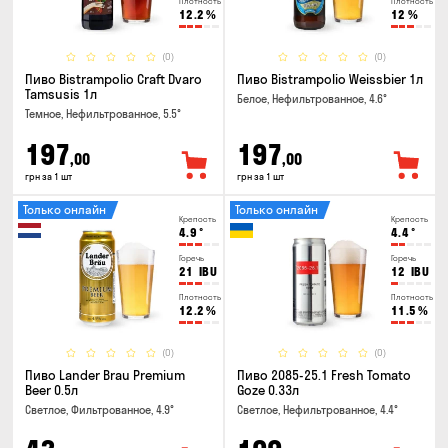
Плотность
Плотность
12.2
%
12
%
(0)
(0)
Пиво Bistrampolio Craft Dvaro
Пиво Bistrampolio Weissbier 1л
Tamsusis 1л
Белое, Нефильтрованное, 4.6°
Темное, Нефильтрованное, 5.5°
197
197
,00
,00
грн за 1 шт
грн за 1 шт
Только онлайн
Только онлайн
Крепость
Крепость
4.9
°
4.4
°
Горечь
Горечь
21
IBU
12
IBU
Плотность
Плотность
12.2
%
11.5
%
(0)
(0)
Пиво Lander Brau Premium
Пиво 2085-25.1 Fresh Tomato
Beer 0.5л
Goze 0.33л
Светлое, Фильтрованное, 4.9°
Светлое, Нефильтрованное, 4.4°