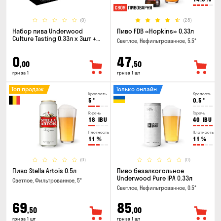
(0)
(28)
Набор пива Underwood
Пиво FDB «Hopkins» 0.33л
Culture Tasting 0.33л x 3шт +
Светлое, Нефильтрованное, 5.5°
бокал
0
47
,00
,50
грн за 1
грн за 1 шт
Топ продаж
Только онлайн
Крепость
Крепость
5
°
0.5
°
Горечь
Горечь
18
IBU
40
IBU
Плотность
Плотность
11
%
11
%
(0)
(0)
Пиво Stella Artois 0.5л
Пиво безалкогольное
Underwood Pure IPA 0.33л
Светлое, Фильтрованное, 5°
Светлое, Нефильтрованное, 0.5°
69
85
,50
,00
грн за 1 шт
грн за 1 шт