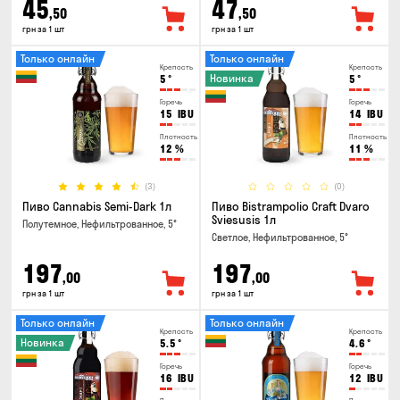
45
47
,50
,50
грн за 1 шт
грн за 1 шт
Только онлайн
Только онлайн
Крепость
Крепость
Новинка
5
°
5
°
Горечь
Горечь
15
IBU
14
IBU
Плотность
Плотность
12
%
11
%
(3)
(0)
Пиво Cannabis Semi-Dark 1л
Пиво Bistrampolio Craft Dvaro
Sviesusis 1л
Полутемное, Нефильтрованное, 5°
Светлое, Нефильтрованное, 5°
197
197
,00
,00
грн за 1 шт
грн за 1 шт
Только онлайн
Только онлайн
Крепость
Крепость
Новинка
5.5
°
4.6
°
Горечь
Горечь
16
IBU
12
IBU