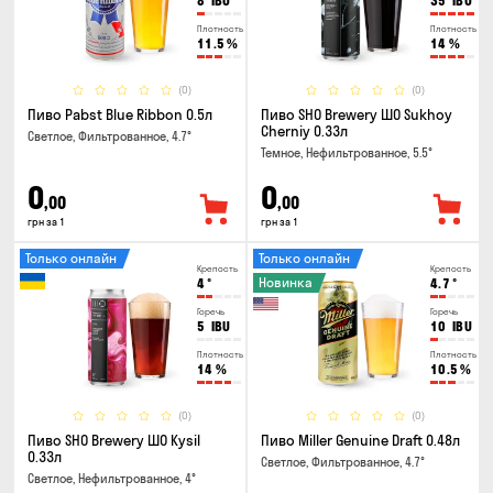
8
IBU
35
IBU
Плотность
Плотность
11.5
%
14
%
(0)
(0)
Пиво Pabst Blue Ribbon 0.5л
Пиво SHO Brewery ШО Sukhoy
Cherniy 0.33л
Светлое, Фильтрованное, 4.7°
Темное, Нефильтрованное, 5.5°
0
0
,00
,00
грн за 1
грн за 1
Только онлайн
Только онлайн
Крепость
Крепость
Новинка
4
°
4.7
°
Горечь
Горечь
5
IBU
10
IBU
Плотность
Плотность
14
%
10.5
%
(0)
(0)
Пиво SHO Brewery ШО Kysil
Пиво Miller Genuine Draft 0.48л
0.33л
Светлое, Фильтрованное, 4.7°
Светлое, Нефильтрованное, 4°