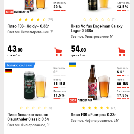
Плотность
Плотность
20
%
13.5
%
(30)
(0)
Пиво FDB «Goldy» 0.33л
Пиво Volfas Engelman Galaxy
Lager 0.568л
Светлое, Нефильтрованное, 7°
Светлое, Фильтрованное, 5°
43
54
,00
,00
грн за 1 шт
грн за 1 шт
Только онлайн
Крепость
Крепость
0
°
5.5
°
Горечь
Горечь
15
IBU
60
IBU
Плотность
Плотность
11.5
%
17.5
%
(0)
(26)
Пиво безалкогольное
Пиво FDB «Puaripa» 0.33л
Clausthaler Classic 0.5л
Светлое, Нефильтрованное, 5.5°
Светлое, Фильтрованное, 0°