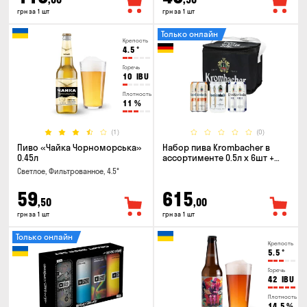
грн за 1 шт
грн за 1 шт
Только онлайн
Крепость
4.5
°
Горечь
10
IBU
Плотность
11
%
(1)
(0)
Пиво «Чайка Чорноморська»
Набор пива Krombacher в
0.45л
ассортименте 0.5л х 6шт +
термосумка
Светлое, Фильтрованное, 4.5°
59
615
,50
,00
грн за 1 шт
грн за 1 шт
Только онлайн
Крепость
5.5
°
Горечь
42
IBU
Плотность
14.5
%