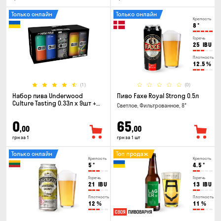
Только онлайн
Только онлайн
Крепость
8
°
Горечь
25
IBU
Плотность
12.5
%
(1)
(0)
Набор пива Underwood
Пиво Faxe Royal Strong 0.5л
Culture Tasting 0.33л x 9шт +
Светлое, Фильтрованное, 8°
бокал
0
65
,00
,00
грн за 1
грн за 1 шт
Только онлайн
Топ продаж
Крепость
Крепость
5
°
4.5
°
Горечь
Горечь
21
IBU
13
IBU
Плотность
Плотность
12
%
11
%