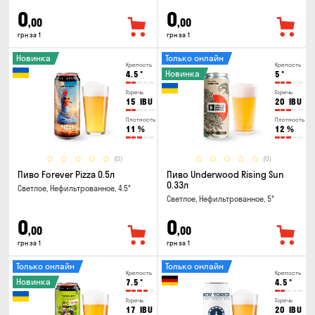
0
0
,00
,00
грн за 1
грн за 1
Новинка
Только онлайн
Крепость
Крепость
Новинка
4.5
°
5
°
Горечь
Горечь
15
IBU
20
IBU
Плотность
Плотность
11
%
12
%
(0)
(0)
Пиво Forever Pizza 0.5л
Пиво Underwood Rising Sun
0.33л
Светлое, Нефильтрованное, 4.5°
Светлое, Нефильтрованное, 5°
0
0
,00
,00
грн за 1
грн за 1
Только онлайн
Только онлайн
Крепость
Крепость
Новинка
7.5
°
4.5
°
Горечь
Горечь
17
IBU
20
IBU