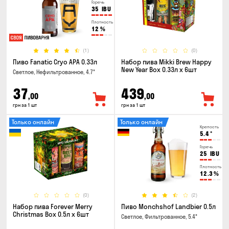
Горечь
35
IBU
Плотность
12
%
(1)
(0)
Пиво Fanatic Cryo APA 0.33л
Набор пива Mikki Brew Happy
New Year Box 0.33л x 6шт
Светлое, Нефильтрованное, 4.7°
37
439
,00
,00
грн за 1 шт
грн за 1 шт
Только онлайн
Только онлайн
Крепость
5.4
°
Горечь
25
IBU
Плотность
12.3
%
(0)
(2)
Набор пива Forever Merry
Пиво Monchshof Landbier 0.5л
Christmas Box 0.5л x 6шт
Светлое, Фильтрованное, 5.4°