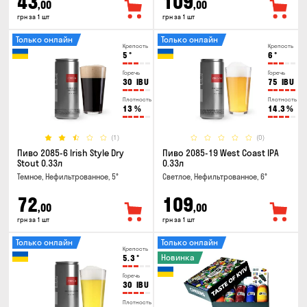
43
109
,00
,00
грн за 1 шт
грн за 1 шт
Только онлайн
Только онлайн
Крепость
Крепость
5
°
6
°
Горечь
Горечь
30
IBU
75
IBU
Плотность
Плотность
13
%
14.3
%
(1)
(0)
Пиво 2085-6 Irish Style Dry
Пиво 2085-19 West Coast IPA
Stout 0.33л
0.33л
Темное, Нефильтрованное, 5°
Светлое, Нефильтрованное, 6°
72
109
,00
,00
грн за 1 шт
грн за 1 шт
Только онлайн
Только онлайн
Крепость
Новинка
5.3
°
Горечь
30
IBU
Плотность