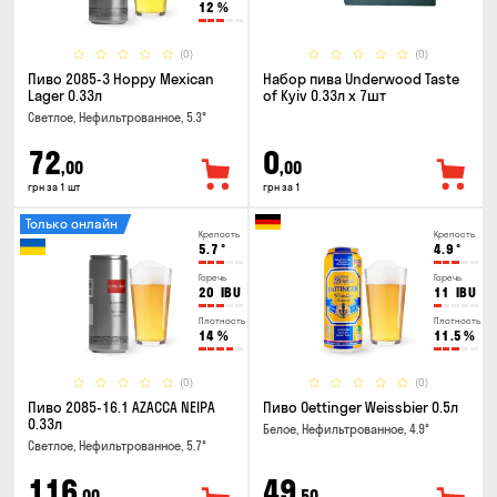
12
%
(0)
(0)
Пиво 2085-3 Hoppy Mexican
Набор пива Underwood Taste
Lager 0.33л
of Kyiv 0.33л x 7шт
Светлое, Нефильтрованное, 5.3°
72
0
,00
,00
грн за 1 шт
грн за 1
Только онлайн
Крепость
Крепость
5.7
°
4.9
°
Горечь
Горечь
20
IBU
11
IBU
Плотность
Плотность
14
%
11.5
%
(0)
(0)
Пиво 2085-16.1 AZACCA NEIPA
Пиво Oettinger Weissbier 0.5л
0.33л
Белое, Нефильтрованное, 4.9°
Светлое, Нефильтрованное, 5.7°
116
49
,00
,50