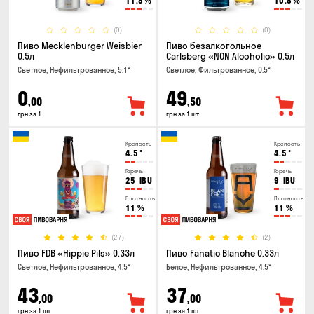
11.8
%
10.8
%
(0)
(0)
Пиво Mecklenburger Weisbier
Пиво безалкогольное
0.5л
Carlsberg «NON Alcoholic» 0.5л
Светлое, Нефильтрованное, 5.1°
Светлое, Фильтрованное, 0.5°
0
49
,00
,50
грн за 1
грн за 1 шт
Крепость
Крепость
4.5
°
4.5
°
Горечь
Горечь
25
IBU
9
IBU
Плотность
Плотность
11
%
11
%
(27)
(2)
Пиво FDB «Hippie Pils» 0.33л
Пиво Fanatic Blanche 0.33л
Светлое, Нефильтрованное, 4.5°
Белое, Нефильтрованное, 4.5°
43
37
,00
,00
грн за 1 шт
грн за 1 шт