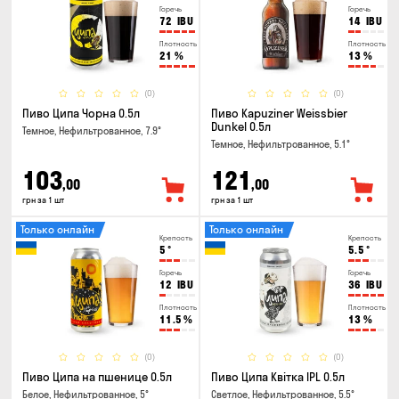
Горечь
Горечь
72
IBU
14
IBU
Плотность
Плотность
21
%
13
%
(0)
(0)
Пиво Ципа Чорна 0.5л
Пиво Kapuziner Weissbier
Dunkel 0.5л
Темное, Нефильтрованное, 7.9°
Темное, Нефильтрованное, 5.1°
103
121
,00
,00
грн за 1 шт
грн за 1 шт
Только онлайн
Только онлайн
Крепость
Крепость
5
°
5.5
°
Горечь
Горечь
12
IBU
36
IBU
Плотность
Плотность
11.5
%
13
%
(0)
(0)
Пиво Ципа на пшенице 0.5л
Пиво Ципа Квітка IPL 0.5л
Белое, Нефильтрованное, 5°
Светлое, Нефильтрованное, 5.5°