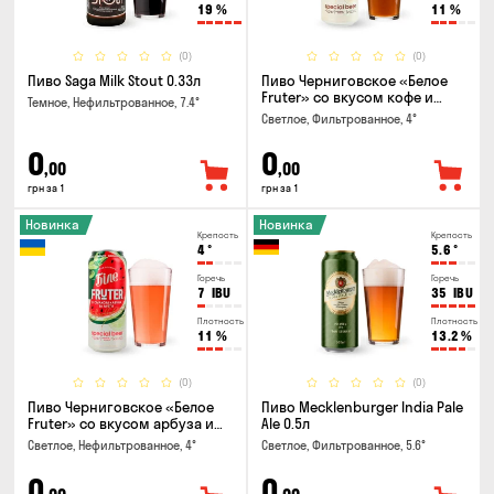
19
%
11
%
(0)
(0)
Пиво Saga Milk Stout 0.33л
Пиво Черниговское «Белое
Fruter» со вкусом кофе и
Темное, Нефильтрованное, 7.4°
апельсина 0.5 л
Светлое, Фильтрованное, 4°
0
0
,00
,00
грн за 1
грн за 1
Новинка
Новинка
Крепость
Крепость
4
°
5.6
°
Горечь
Горечь
7
IBU
35
IBU
Плотность
Плотность
11
%
13.2
%
(0)
(0)
Пиво Черниговское «Белое
Пиво Mecklenburger India Pale
Fruter» со вкусом арбуза и
Ale 0.5л
мяты 0.5л
Светлое, Нефильтрованное, 4°
Светлое, Фильтрованное, 5.6°
0
0