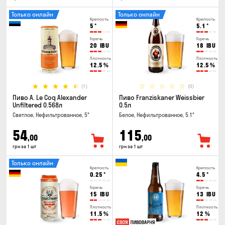
Только онлайн
Только онлайн
Крепость
Крепость
5
°
5.1
°
Горечь
Горечь
20
IBU
18
IBU
Плотность
Плотность
12.5
%
12.5
%
(1)
(0)
Пиво A. Le Coq Alexander
Пиво Franziskaner Weissbier
Unfiltered 0.568л
0.5л
Светлое, Нефильтрованное, 5°
Белое, Нефильтрованное, 5.1°
54
115
,00
,00
грн за 1 шт
грн за 1 шт
Только онлайн
Крепость
Крепость
0.25
°
4.5
°
Горечь
Горечь
15
IBU
13
IBU
Плотность
Плотность
11.5
%
12
%