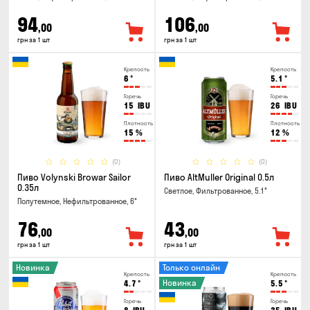
94
106
,00
,00
грн за 1 шт
грн за 1 шт
Крепость
Крепость
6
°
5.1
°
Горечь
Горечь
15
IBU
26
IBU
Плотность
Плотность
15
%
12
%
(0)
(0)
Пиво Volynski Browar Sailor
Пиво AltMuller Original 0.5л
0.35л
Светлое, Фильтрованное, 5.1°
Полутемное, Нефильтрованное, 6°
76
43
,00
,00
грн за 1 шт
грн за 1 шт
Новинка
Только онлайн
Крепость
Крепость
Новинка
4.7
°
5.5
°
Горечь
Горечь