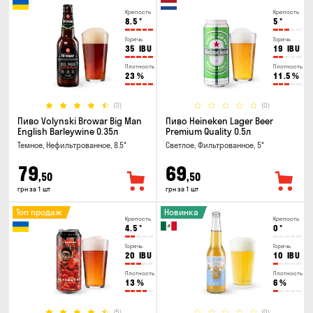
Крепость
Крепость
8.5
°
5
°
Горечь
Горечь
35
IBU
19
IBU
Плотность
Плотность
23
%
11.5
%
(3)
(0)
Пиво Volynski Browar Big Man
Пиво Heineken Lager Beer
English Barleywine 0.35л
Premium Quality 0.5л
Темное, Нефильтрованное, 8.5°
Светлое, Фильтрованное, 5°
79
69
,50
,50
грн за 1 шт
грн за 1 шт
Топ продаж
Новинка
Крепость
Крепость
4.5
°
0
°
Горечь
Горечь
20
IBU
10
IBU
Плотность
Плотность
13
%
6
%
(5)
(0)