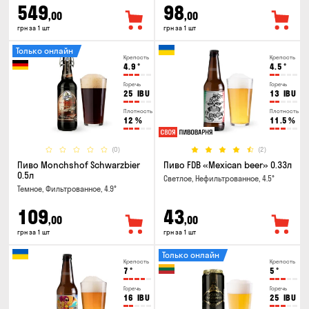
549
98
,00
,00
грн за 1 шт
грн за 1 шт
Только онлайн
Крепость
Крепость
4.9
°
4.5
°
Горечь
Горечь
25
IBU
13
IBU
Плотность
Плотность
12
%
11.5
%
(0)
(2)
Пиво Monchshof Schwarzbier
Пиво FDB «Mexican beer» 0.33л
0.5л
Светлое, Нефильтрованное, 4.5°
Темное, Фильтрованное, 4.9°
109
43
,00
,00
грн за 1 шт
грн за 1 шт
Только онлайн
Крепость
Крепость
7
°
5
°
Горечь
Горечь
16
IBU
25
IBU