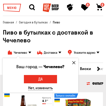
0
0
МЕНЮ
Главная
Сегодня в бутылках
Пиво
Пиво в бутылках с доставкой в
Чечелево
Чечелево
Доставка
Укажите адрес
Ваш город —
Чечелево?
Все товары
Пиво
Сидр
Вино
Виски
Кокт
ДА
ПИВО
ФИЛЬТР
Нет, изменить
Только онлайн
Крепость
4.7
°