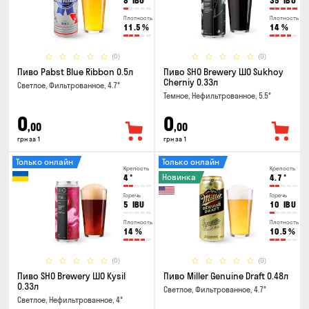
8
IBU
35
IBU
Плотность
Плотность
11.5
%
14
%
(0)
(0)
Пиво Pabst Blue Ribbon 0.5л
Пиво SHO Brewery ШО Sukhoy
Cherniy 0.33л
Светлое, Фильтрованное, 4.7°
Темное, Нефильтрованное, 5.5°
0
0
,00
,00
грн за 1
грн за 1
Только онлайн
Только онлайн
Крепость
Крепость
Новинка
4
°
4.7
°
Горечь
Горечь
5
IBU
10
IBU
Плотность
Плотность
14
%
10.5
%
(0)
(0)
Пиво SHO Brewery ШО Kysil
Пиво Miller Genuine Draft 0.48л
0.33л
Светлое, Фильтрованное, 4.7°
Светлое, Нефильтрованное, 4°