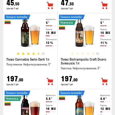
45
47
,50
,50
грн за 1 шт
грн за 1 шт
Только онлайн
Только онлайн
Крепость
Крепость
Новинка
5
°
5
°
Горечь
Горечь
15
IBU
14
IBU
Плотность
Плотность
12
%
11
%
(3)
(0)
Пиво Cannabis Semi-Dark 1л
Пиво Bistrampolio Craft Dvaro
Sviesusis 1л
Полутемное, Нефильтрованное, 5°
Светлое, Нефильтрованное, 5°
197
197
,00
,00
грн за 1 шт
грн за 1 шт
Только онлайн
Только онлайн
Крепость
Крепость
Новинка
5.5
°
4.6
°
Горечь
Горечь
16
IBU
12
IBU