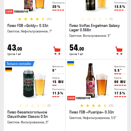
Плотность
Плотность
20
%
13.5
%
(30)
(0)
Пиво FDB «Goldy» 0.33л
Пиво Volfas Engelman Galaxy
Lager 0.568л
Светлое, Нефильтрованное, 7°
Светлое, Фильтрованное, 5°
43
54
,00
,00
грн за 1 шт
грн за 1 шт
Только онлайн
Крепость
Крепость
0
°
5.5
°
Горечь
Горечь
15
IBU
60
IBU
Плотность
Плотность
11.5
%
17.5
%
(0)
(26)
Пиво безалкогольное
Пиво FDB «Puaripa» 0.33л
Clausthaler Classic 0.5л
Светлое, Нефильтрованное, 5.5°
Светлое, Фильтрованное, 0°