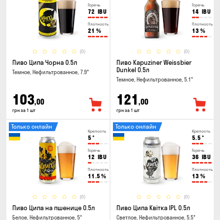
Горечь
Горечь
72
IBU
14
IBU
Плотность
Плотность
21
%
13
%
(0)
(0)
Пиво Ципа Чорна 0.5л
Пиво Kapuziner Weissbier
Dunkel 0.5л
Темное, Нефильтрованное, 7.9°
Темное, Нефильтрованное, 5.1°
103
121
,00
,00
грн за 1 шт
грн за 1 шт
Только онлайн
Только онлайн
Крепость
Крепость
5
°
5.5
°
Горечь
Горечь
12
IBU
36
IBU
Плотность
Плотность
11.5
%
13
%
(0)
(0)
Пиво Ципа на пшенице 0.5л
Пиво Ципа Квітка IPL 0.5л
Белое, Нефильтрованное, 5°
Светлое, Нефильтрованное, 5.5°