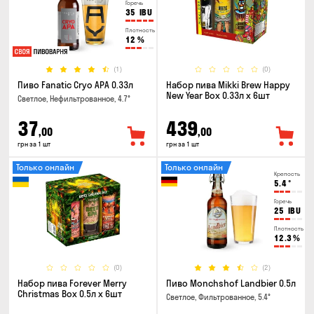
Горечь
35
IBU
Плотность
12
%
(1)
(0)
Пиво Fanatic Cryo APA 0.33л
Набор пива Mikki Brew Happy
New Year Box 0.33л x 6шт
Светлое, Нефильтрованное, 4.7°
37
439
,00
,00
грн за 1 шт
грн за 1 шт
Только онлайн
Только онлайн
Крепость
5.4
°
Горечь
25
IBU
Плотность
12.3
%
(0)
(2)
Набор пива Forever Merry
Пиво Monchshof Landbier 0.5л
Christmas Box 0.5л x 6шт
Светлое, Фильтрованное, 5.4°