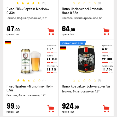
(26)
(0)
Пиво FDB «Captain Morion»
Пиво Underwood Amnesia
0.33л
Haze 0.33л
Темное, Нефильтрованное, 6.5°
Светлое, Нефильтрованное, 5°
47
64
,00
,00
грн за 1 шт
грн за 1 шт
Только онлайн
Крепость
Крепость
5.2
°
4.8
°
Горечь
Горечь
21
IBU
22
IBU
Плотность
Плотность
11.7
%
11.4
%
(1)
(0)
Пиво Spaten «Münchner Hell»
Пиво Kostritzer Schwarzbier 5л
0.5л
Темное, Фильтрованное, 4.8°
Светлое, Фильтрованное, 5.2°
99
924
,50
,00
грн за 1 шт
грн за 1 шт