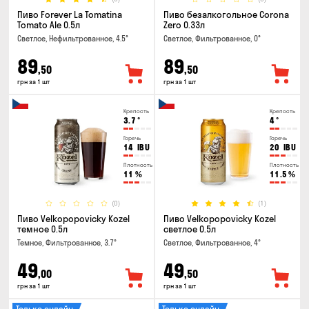
Пиво Forever La Tomatina
Пиво безалкогольное Corona
Tomato Ale 0.5л
Zero 0.33л
Светлое, Нефильтрованное, 4.5°
Светлое, Фильтрованное, 0°
89
89
,50
,50
грн за 1 шт
грн за 1 шт
Крепость
Крепость
3.7
°
4
°
Горечь
Горечь
14
IBU
20
IBU
Плотность
Плотность
11
%
11.5
%
(0)
(1)
Пиво Velkopopovicky Kozel
Пиво Velkopopovicky Kozel
темное 0.5л
светлое 0.5л
Темное, Фильтрованное, 3.7°
Светлое, Фильтрованное, 4°
49
49
,00
,50
грн за 1 шт
грн за 1 шт
Только онлайн
Только онлайн