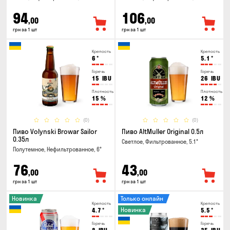
94
106
,00
,00
грн за 1 шт
грн за 1 шт
Крепость
Крепость
6
°
5.1
°
Горечь
Горечь
15
IBU
26
IBU
Плотность
Плотность
15
%
12
%
(0)
(0)
Пиво Volynski Browar Sailor
Пиво AltMuller Original 0.5л
0.35л
Светлое, Фильтрованное, 5.1°
Полутемное, Нефильтрованное, 6°
76
43
,00
,00
грн за 1 шт
грн за 1 шт
Новинка
Только онлайн
Крепость
Крепость
Новинка
4.7
°
5.5
°
Горечь
Горечь