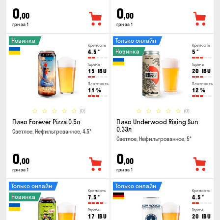
0
0
,00
,00
грн за 1
грн за 1
Новинка
Только онлайн
Крепость
Крепость
Новинка
4.5
°
5
°
Горечь
Горечь
15
IBU
20
IBU
Плотность
Плотность
11
%
12
%
(0)
(0)
Пиво Forever Pizza 0.5л
Пиво Underwood Rising Sun
0.33л
Светлое, Нефильтрованное, 4.5°
Светлое, Нефильтрованное, 5°
0
0
,00
,00
грн за 1
грн за 1
Только онлайн
Только онлайн
Крепость
Крепость
Новинка
7.5
°
4.5
°
Горечь
Горечь
17
IBU
20
IBU