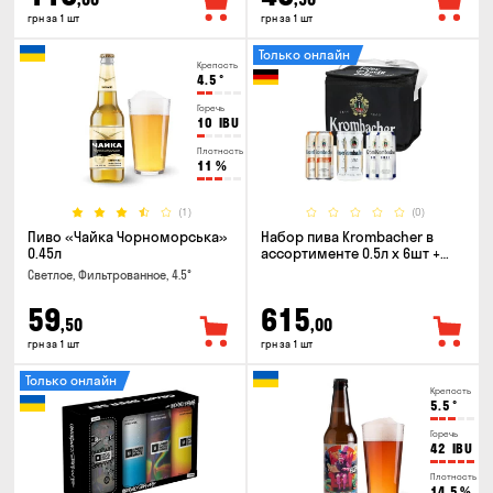
грн за 1 шт
грн за 1 шт
Только онлайн
Крепость
4.5
°
Горечь
10
IBU
Плотность
11
%
(1)
(0)
Пиво «Чайка Чорноморська»
Набор пива Krombacher в
0.45л
ассортименте 0.5л х 6шт +
термосумка
Светлое, Фильтрованное, 4.5°
59
615
,50
,00
грн за 1 шт
грн за 1 шт
Только онлайн
Крепость
5.5
°
Горечь
42
IBU
Плотность
14.5
%