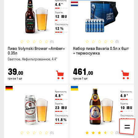
Крепость
4.4
°
Горечь
12
IBU
Плотность
12
%
(0)
(0)
Пиво Volynski Browar «Amber»
Набор пива Bavaria 0.5л х 6шт
0.35л
+ термосумка
Светлое, Нефильтрованное, 4.4°
39
461
,00
,00
грн за 1 шт
грн за 1 шт
Крепость
Крепость
4.8
°
4.9
°
Горечь
Горечь
23
IBU
10
IBU
Плотность
Плотность
11.8
%
11
%
(0)
(3)