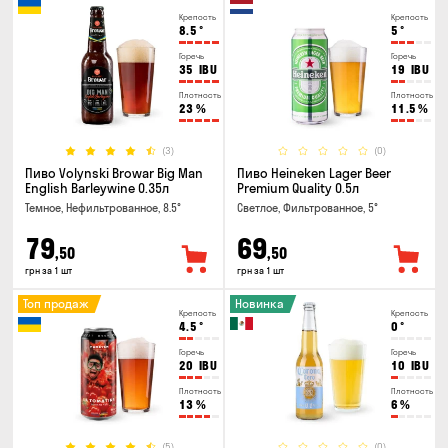
Крепость
Крепость
8.5
°
5
°
Горечь
Горечь
35
IBU
19
IBU
Плотность
Плотность
23
%
11.5
%
(3)
(0)
Пиво Volynski Browar Big Man
Пиво Heineken Lager Beer
English Barleywine 0.35л
Premium Quality 0.5л
Темное, Нефильтрованное, 8.5°
Светлое, Фильтрованное, 5°
79
69
,50
,50
грн за 1 шт
грн за 1 шт
Топ продаж
Новинка
Крепость
Крепость
4.5
°
0
°
Горечь
Горечь
20
IBU
10
IBU
Плотность
Плотность
13
%
6
%
(5)
(0)