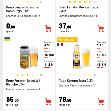
(0)
(2)
Пиво Bergschlosschen
Пиво Fanatic Mexican Lager
Hamburgo 0.5л
0.33л
Светлое, Фильтрованное, 5°
Светлое, Нефильтрованное, 4.5°
0
37
,00
,00
грн за 1
грн за 1 шт
Топ продаж
Крепость
Крепость
4.5
°
4.2
°
Горечь
Горечь
15
IBU
19
IBU
Плотность
Плотность
11.5
%
11.3
%
(1)
(0)
Пиво Forever Sweet Wit
Пиво Corona Extra 0.33л
Blanche 0.5л
Светлое, Фильтрованное, 4.2°
Белое, Нефильтрованное, 4.5°
56
79
,00
,50
грн за 1 шт
грн за 1 шт