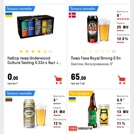
Только онлайн
Только онлайн
Крепость
8
°
Горечь
25
IBU
Плотность
12.5
%
(1)
(0)
Набор пива Underwood
Пиво Faxe Royal Strong 0.5л
Culture Tasting 0.33л x 9шт +
Светлое, Фильтрованное, 8°
бокал
0
65
,00
,00
грн за 1
грн за 1 шт
Только онлайн
Топ продаж
Крепость
Крепость
5
°
4.5
°
Горечь
Горечь
21
IBU
13
IBU
Плотность
Плотность
12
%
11
%