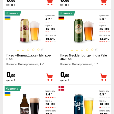
,00
,00
грн за 1
грн за 1
Новинка
Новинка
Крепость
Крепость
4.2
°
5.6
°
Горечь
Горечь
15
IBU
35
IBU
Плотность
Плотность
10.4
%
13.2
%
(0)
(0)
Пиво «Повна Діжка» Мягкое
Пиво Mecklenburger India Pale
0.5л
Ale 0.5л
Светлое, Фильтрованное, 4.2°
Светлое, Фильтрованное, 5.6°
0
0
,00
,00
грн за 1
грн за 1
Новинка
Крепость
Крепость
7.4
°
0.5
°
Горечь
Горечь
30
IBU
10
IBU
Плотность
Плотность