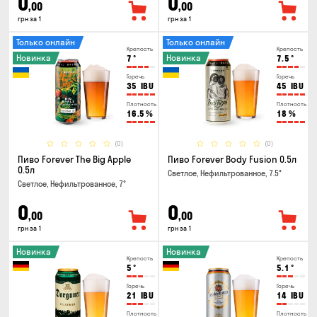
0
0
,00
,00
грн за 1
грн за 1
Только онлайн
Только онлайн
Крепость
Крепость
Новинка
Новинка
7
°
7.5
°
Горечь
Горечь
35
IBU
45
IBU
Плотность
Плотность
16.5
%
18
%
(0)
(0)
Пиво Forever The Big Apple
Пиво Forever Body Fusion 0.5л
0.5л
Светлое, Нефильтрованное, 7.5°
Светлое, Нефильтрованное, 7°
0
0
,00
,00
грн за 1
грн за 1
Новинка
Новинка
Крепость
Крепость
5
°
5.1
°
Горечь
Горечь
21
IBU
14
IBU
Плотность
Плотность