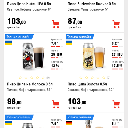
Пиво Ципа Hutsul IPA 0.5л
Пиво Budweiser Budvar 0.5л
Светлое, Нефильтрованное, 6°
Светлое, Фильтрованное, 5°
103
87
,00
,00
грн за 1 шт
грн за 1 шт
Только онлайн
Только онлайн
Крепость
Крепость
7.6
°
6.2
°
Горечь
Горечь
25
IBU
27
IBU
Плотность
Плотность
12
%
17.5
%
(0)
(0)
Пиво Ципа на Молоке 0.5л
Пиво Ципа Золота 0.5л
Темное, Нефильтрованное, 7.6°
Светлое, Нефильтрованное, 6.2°
98
103
,00
,00
грн за 1 шт
грн за 1 шт
Только онлайн
Только онлайн
Крепость
Крепость
7.9
°
5.1
°