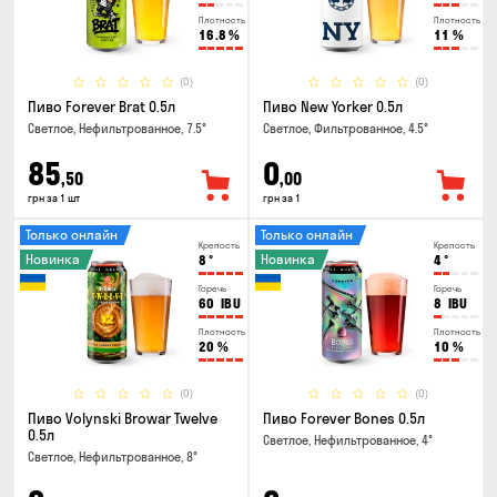
Плотность
Плотность
16.8
%
11
%
(0)
(0)
Пиво Forever Brat 0.5л
Пиво New Yorker 0.5л
Светлое, Нефильтрованное, 7.5°
Светлое, Фильтрованное, 4.5°
85
0
,50
,00
грн за 1 шт
грн за 1
Только онлайн
Только онлайн
Крепость
Крепость
Новинка
Новинка
8
°
4
°
Горечь
Горечь
60
IBU
8
IBU
Плотность
Плотность
20
%
10
%
(0)
(0)
Пиво Volynski Browar Twelve
Пиво Forever Bones 0.5л
0.5л
Светлое, Нефильтрованное, 4°
Светлое, Нефильтрованное, 8°