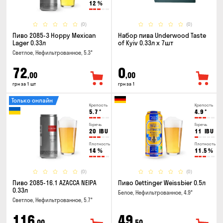
12
%
(0)
(0)
Пиво 2085-3 Hoppy Mexican
Набор пива Underwood Taste
Lager 0.33л
of Kyiv 0.33л x 7шт
Светлое, Нефильтрованное, 5.3°
72
0
,00
,00
грн за 1 шт
грн за 1
Только онлайн
Крепость
Крепость
5.7
°
4.9
°
Горечь
Горечь
20
IBU
11
IBU
Плотность
Плотность
14
%
11.5
%
(0)
(0)
Пиво 2085-16.1 AZACCA NEIPA
Пиво Oettinger Weissbier 0.5л
0.33л
Белое, Нефильтрованное, 4.9°
Светлое, Нефильтрованное, 5.7°
116
49
,00
,50