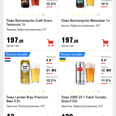
Плотность
Плотность
12.2
%
12
%
(0)
(0)
Пиво Bistrampolio Craft Dvaro
Пиво Bistrampolio Weissbier 1л
Tamsusis 1л
Белое, Нефильтрованное, 4.6°
Темное, Нефильтрованное, 5.5°
197
197
,00
,00
грн за 1 шт
грн за 1 шт
Только онлайн
Только онлайн
Крепость
Крепость
4.9
°
4.4
°
Горечь
Горечь
21
IBU
12
IBU
Плотность
Плотность
12.2
%
11.5
%
(0)
(0)
Пиво Lander Brau Premium
Пиво 2085-25.1 Fresh Tomato
Beer 0.5л
Goze 0.33л
Светлое, Фильтрованное, 4.9°
Светлое, Нефильтрованное, 4.4°