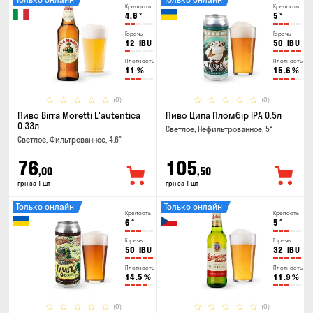
Крепость
Крепость
4.6
°
5
°
Горечь
Горечь
12
IBU
50
IBU
Плотность
Плотность
11
%
15.6
%
(0)
(0)
Пиво Birra Moretti L'autentica
Пиво Ципа Пломбір IPA 0.5л
0.33л
Светлое, Нефильтрованное, 5°
Светлое, Фильтрованное, 4.6°
76
105
,00
,50
грн за 1 шт
грн за 1 шт
Только онлайн
Только онлайн
Крепость
Крепость
6
°
5
°
Горечь
Горечь
50
IBU
32
IBU
Плотность
Плотность
14.5
%
11.9
%
(0)
(0)