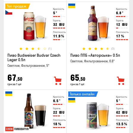
Топ продаж
Крепость
Крепость
5
°
6.8
°
Горечь
Горечь
32
IBU
12
IBU
Плотность
Плотность
11.9
%
17
%
(1)
(3)
Пиво Budweiser Budvar Czech
Пиво ППБ «Авторське» 0.5л
Lager 0.5л
Светлое, Фильтрованное, 6.8°
Светлое, Фильтрованное, 5°
67
65
,50
,50
грн за 1 шт
грн за 1 шт
Только онлайн
Крепость
Крепость
6.5
°
5
°
Горечь
Горечь
22
IBU
42
IBU
Плотность
Плотность
18
%
13.5
%