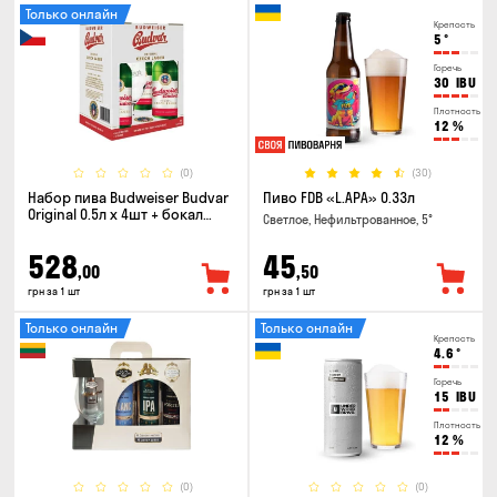
Только онлайн
Крепость
5
°
Горечь
30
IBU
Плотность
12
%
(0)
(30)
Набор пива Budweiser Budvar
Пиво FDB «L.APA» 0.33л
Original 0.5л х 4шт + бокал
Светлое, Нефильтрованное, 5°
0.33л
528
45
,00
,50
грн за 1 шт
грн за 1 шт
Только онлайн
Только онлайн
Крепость
4.6
°
Горечь
15
IBU
Плотность
12
%
(0)
(0)