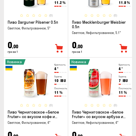
11.2
%
11.8
%
(0)
(0)
Пиво Darguner Pilsener 0.5л
Пиво Mecklenburger Weisbier
0.5л
Светлое, Фильтрованное, 5°
Светлое, Нефильтрованное, 5.1°
0
0
,00
,00
грн за 1
грн за 1
Новинка
Новинка
Крепость
Крепость
4
°
4
°
Горечь
Горечь
10
IBU
7
IBU
Плотность
Плотность
11
%
11
%
(0)
(0)
Пиво Черниговское «Белое
Пиво Черниговское «Белое
Fruter» со вкусом кофе и
Fruter» со вкусом арбуза и
апельсина 0.5 л
мяты 0.5л
Светлое, Фильтрованное, 4°
Светлое, Нефильтрованное, 4°
0
0