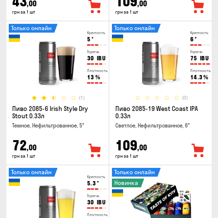
43
109
,00
,00
грн за 1 шт
грн за 1 шт
Только онлайн
Только онлайн
Крепость
Крепость
5
°
6
°
Горечь
Горечь
30
IBU
75
IBU
Плотность
Плотность
13
%
14.3
%
(1)
(0)
Пиво 2085-6 Irish Style Dry
Пиво 2085-19 West Coast IPA
Stout 0.33л
0.33л
Темное, Нефильтрованное, 5°
Светлое, Нефильтрованное, 6°
72
109
,00
,00
грн за 1 шт
грн за 1 шт
Только онлайн
Только онлайн
Крепость
Новинка
5.3
°
Горечь
30
IBU
Плотность