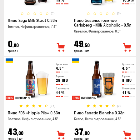
19
%
10.8
%
(0)
(0)
Пиво Saga Milk Stout 0.33л
Пиво безалкогольное
Carlsberg «NON Alcoholic» 0.5л
Темное, Нефильтрованное, 7.4°
Светлое, Фильтрованное, 0.5°
0
49
,00
,50
грн за 1
грн за 1 шт
Крепость
Крепость
4.5
°
4.5
°
Горечь
Горечь
25
IBU
9
IBU
Плотность
Плотность
11
%
11
%
(27)
(2)
Пиво FDB «Hippie Pils» 0.33л
Пиво Fanatic Blanche 0.33л
Светлое, Нефильтрованное, 4.5°
Белое, Нефильтрованное, 4.5°
43
37
,00
,00
грн за 1 шт
грн за 1 шт