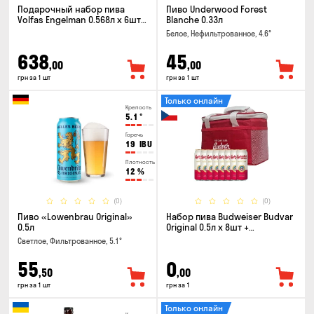
Подарочный набор пива
Пиво Underwood Forest
Volfas Engelman 0.568л x 6шт +
Blanche 0.33л
бокал 0.568л
Белое, Нефильтрованное, 4.6°
638
45
,00
,00
грн за 1 шт
грн за 1 шт
Только онлайн
Крепость
5.1
°
Горечь
19
IBU
Плотность
12
%
(0)
(0)
Пиво «Lowenbrau Original»
Набор пива Budweiser Budvar
0.5л
Original 0.5л x 8шт +
термосумка
Светлое, Фильтрованное, 5.1°
55
0
,50
,00
грн за 1 шт
грн за 1
Только онлайн