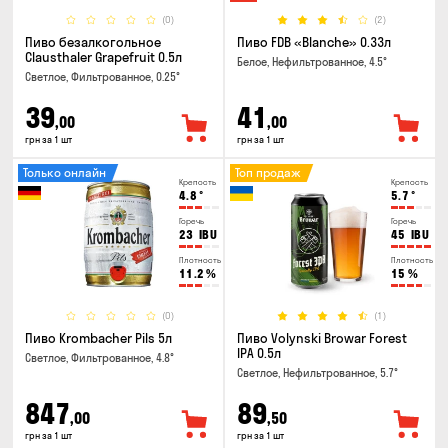
(0)
(2)
Пиво безалкогольное
Пиво FDB «Blanche» 0.33л
Clausthaler Grapefruit 0.5л
Белое, Нефильтрованное, 4.5°
Светлое, Фильтрованное, 0.25°
39
41
,00
,00
грн за 1 шт
грн за 1 шт
Только онлайн
Топ продаж
Крепость
Крепость
4.8
°
5.7
°
Горечь
Горечь
23
IBU
45
IBU
Плотность
Плотность
11.2
%
15
%
(0)
(1)
Пиво Krombacher Pils 5л
Пиво Volynski Browar Forest
IPA 0.5л
Светлое, Фильтрованное, 4.8°
Светлое, Нефильтрованное, 5.7°
847
89
,00
,50
грн за 1 шт
грн за 1 шт