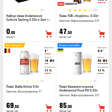
(0)
(28)
Набор пива Underwood
Пиво FDB «Hopkins» 0.33л
Culture Tasting 0.33л x 3шт +
Светлое, Нефильтрованное, 5.5°
бокал
0
47
,00
,50
грн за 1
грн за 1 шт
Топ продаж
Только онлайн
Крепость
Крепость
5
°
0.5
°
Горечь
Горечь
18
IBU
40
IBU
Плотность
Плотность
11
%
11
%
(0)
(0)
Пиво Stella Artois 0.5л
Пиво безалкогольное
Underwood Pure IPA 0.33л
Светлое, Фильтрованное, 5°
Светлое, Нефильтрованное, 0.5°
69
85
,50
,00
грн за 1 шт
грн за 1 шт