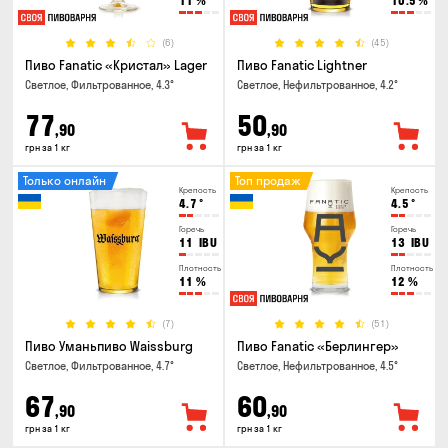
11
%
10.5
%
(6)
(45)
Пиво Fanatic «Кристал» Lager
Пиво Fanatic Lightner
Светлое, Фильтрованное, 4.3°
Светлое, Нефильтрованное, 4.2°
77
50
,90
,90
грн за 1 кг
грн за 1 кг
Только онлайн
Топ продаж
Крепость
Крепость
4.7
°
4.5
°
Горечь
Горечь
11
IBU
13
IBU
Плотность
Плотность
11
%
12
%
(7)
(51)
Пиво Уманьпиво Waissburg
Пиво Fanatic «Берлингер»
Светлое, Фильтрованное, 4.7°
Светлое, Нефильтрованное, 4.5°
67
60
,90
,90
грн за 1 кг
грн за 1 кг