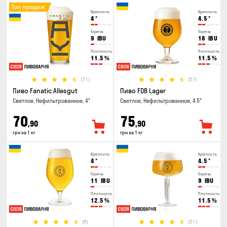
Топ продаж
Крепость
Крепость
4
°
4.5
°
Горечь
Горечь
9
IBU
18
IBU
Плотность
Плотность
11.5
%
11.5
%
(71)
(57)
Пиво Fanatic Allesgut
Пиво FDB Lager
Светлое, Нефильтрованное, 4°
Светлое, Нефильтрованное, 4.5°
70
75
,90
,90
грн за 1 кг
грн за 1 кг
Крепость
Крепость
4
°
4.5
°
Горечь
Горечь
11
IBU
9
IBU
Плотность
Плотность
12.5
%
11.5
%
(8)
(21)