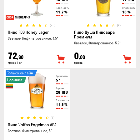
Плотность
Плотность
11.7
%
13
%
(23)
(2)
Пиво FDB Honey Lager
Пиво Душа Пивовара
Премиум
Светлое, Нефильтрованное, 4.5°
Светлое, Фильтрованное, 5.2°
72
0
,90
,00
грн за 1 кг
грн за 1
Только онлайн
Крепость
Новинка
5
°
Горечь
26
IBU
Плотность
11.5
%
(1)
Пиво Volfas Engelman APA
Светлое, Фильтрованное, 5°