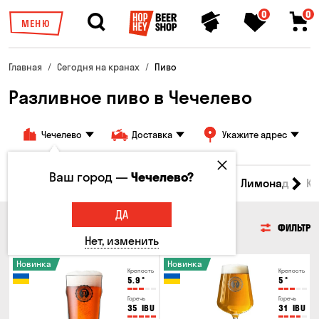
0
0
МЕНЮ
Главная
Сегодня на кранах
Пиво
Разливное пиво в Чечелево
Чечелево
Доставка
Укажите адрес
Ваш город —
Чечелево?
Все товары
Пиво
Сидр
Вино
Лимонад
Кв
ДА
ПИВО
ФИЛЬТР
Нет, изменить
Новинка
Новинка
Крепость
Крепость
5.9
°
5
°
Горечь
Горечь
35
IBU
31
IBU