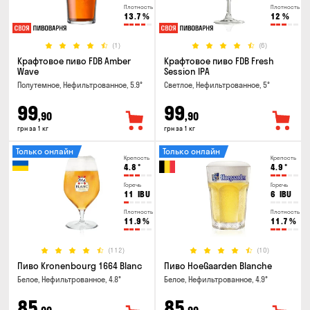
Плотность
Плотность
13.7
%
12
%
(1)
(6)
Крафтовое пиво FDB Amber
Крафтовое пиво FDB Fresh
Wave
Session IPA
Полутемное, Нефильтрованное, 5.9°
Светлое, Нефильтрованное, 5°
99
99
,90
,90
грн за 1 кг
грн за 1 кг
Только онлайн
Только онлайн
Крепость
Крепость
4.8
°
4.9
°
Горечь
Горечь
11
IBU
6
IBU
Плотность
Плотность
11.9
%
11.7
%
(112)
(10)
Пиво Kronenbourg 1664 Blanc
Пиво HoeGaarden Blanche
Белое, Нефильтрованное, 4.8°
Белое, Нефильтрованное, 4.9°
85
85