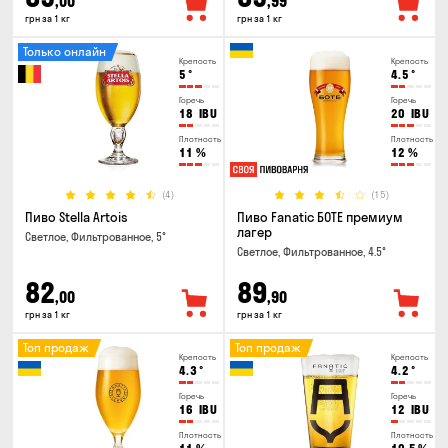
,00
,99
грн за 1 кг
грн за 1 кг
Только онлайн
Крепость
Крепость
5
°
4.5
°
Горечь
Горечь
18
IBU
20
IBU
Плотность
Плотность
11
%
12
%
(4)
(15)
Пиво Stella Artois
Пиво Fanatic БОТЕ премиум
лагер
Светлое, Фильтрованное, 5°
Светлое, Фильтрованное, 4.5°
82
89
,00
,90
грн за 1 кг
грн за 1 кг
Топ продаж
Топ продаж
Крепость
Крепость
4.3
°
4.2
°
Горечь
Горечь
16
IBU
12
IBU
Плотность
Плотность