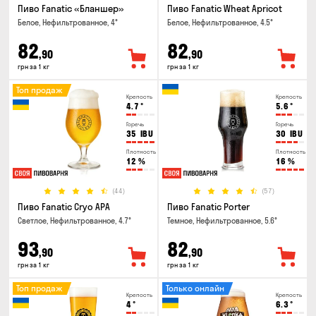
Пиво Fanatic «Бланшер»
Пиво Fanatic Wheat Apricot
Белое, Нефильтрованное, 4°
Белое, Нефильтрованное, 4.5°
82
82
,90
,90
грн за 1 кг
грн за 1 кг
Топ продаж
Крепость
Крепость
4.7
°
5.6
°
Горечь
Горечь
35
IBU
30
IBU
Плотность
Плотность
12
%
16
%
(44)
(57)
Пиво Fanatic Cryo APA
Пиво Fanatic Porter
Светлое, Нефильтрованное, 4.7°
Темное, Нефильтрованное, 5.6°
93
82
,90
,90
грн за 1 кг
грн за 1 кг
Топ продаж
Только онлайн
Крепость
Крепость
4
°
6.3
°