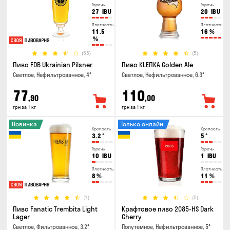
Горечь
Горечь
27
IBU
20
IBU
Плотность
Плотность
11.5
16
%
%
(55)
(5)
Пиво FDB Ukrainian Pilsner
Пиво KLEПКА Golden Ale
Светлое, Нефильтрованное, 4°
Светлое, Нефильтрованное, 6.3°
77
110
,90
,00
грн за 1 кг
грн за 1 кг
Новинка
Только онлайн
Крепость
Крепость
3.2
°
5
°
Горечь
Горечь
10
IBU
1
IBU
Плотность
Плотность
8
%
11
%
(1)
(5)
Пиво Fanatic Trembita Light
Крафтовое пиво 2085-HS Dark
Lager
Cherry
Светлое, Фильтрованное, 3.2°
Полутемное, Нефильтрованное, 5°