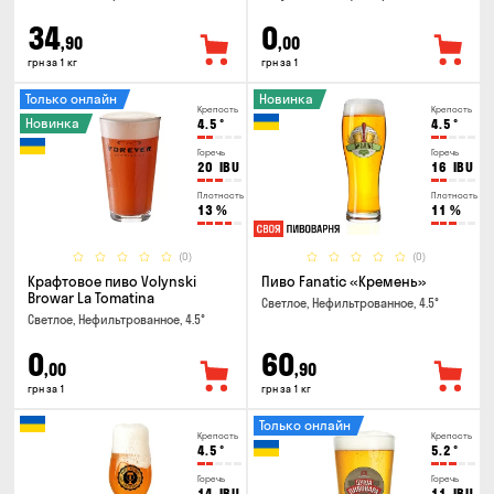
34
0
,90
,00
грн за 1 кг
грн за 1
Только онлайн
Новинка
Крепость
Крепость
Новинка
4.5
°
4.5
°
Горечь
Горечь
20
IBU
16
IBU
Плотность
Плотность
13
%
11
%
(0)
(0)
Крафтовое пиво Volynski
Пиво Fanatic «Кремень»
Browar La Tomatina
Светлое, Нефильтрованное, 4.5°
Светлое, Нефильтрованное, 4.5°
0
60
,00
,90
грн за 1
грн за 1 кг
Только онлайн
Крепость
Крепость
4.5
°
5.2
°
Горечь
Горечь
14
IBU
11
IBU