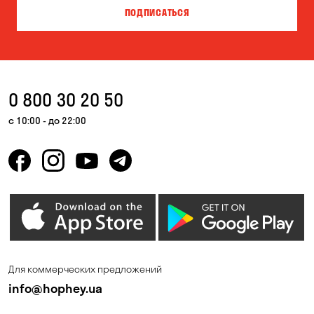
ПОДПИСАТЬСЯ
Власовка
Вольная Терешковка
Вольное
Ворзель
Вышгород
Гатное
0 800 30 20 50
Гнедин
Гора
с 10:00 - до 22:00
Горбаневка
Горенка
Горишние Плавни
Гостомель
Дмитровка
Днепр
Елизаветовка
Зазимье
Запорожье
Ирпень
Для коммерческих предложений
Калиновка
Каменные Потоки
info@hophey.ua