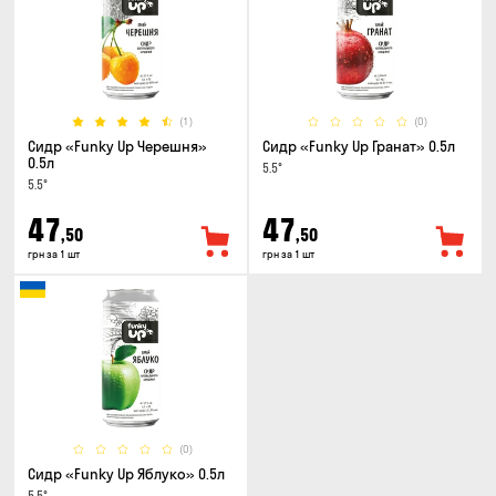
(1)
(0)
Сидр «Funky Up Черешня»
Сидр «Funky Up Гранат» 0.5л
0.5л
5.5°
5.5°
47
47
,50
,50
грн за 1 шт
грн за 1 шт
(0)
Сидр «Funky Up Яблуко» 0.5л