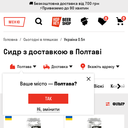
🚚 Безкоштовна доставка від 700 грн
⚡Привеземо до 90 хвилин
0
0
МЕНЮ
Головна
Сьогодні в пляшках
Україна 0.5л
Сидр з доставкою в Полтаві
Полтава
Доставка
Вкажіть адресу
Ваше місто —
Полтава?
Всі товари
Пиво
Сидр
Вино
Віскі
Коктейл
ТАК
СИДР
ФІЛЬТР
Ні, змінити