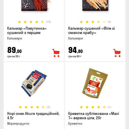
(18)
(3)
Кальмар «Павутинка»
Кальмар сушений «Філе зі
сушений з перцем
смаком крабу»
Кальмари
Кальмари
89
94
,00
,80
грн за 50 г
грн за 60 г
(3)
(1)
Норі снек Akura традиційний,
Креветка сублімована «Maxi
4.5г
7» варена ціла, 20г
Морепродукти
Креветки