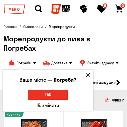
0
0
МЕНЮ
Головна
Смаколики
Морепродукти
Морепродукти до пива в
Погребах
Погреби
Доставка
Вкажіть адресу
Ваше місто —
Погреби?
ари
М'ясо
Риба
Морепродукти
Сирні закуски
Г
ТАК
МОРЕПРОДУКТИ
ФІЛЬТР
Ні, змінити
Новинка