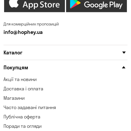
Дніпро
Зазим’є
Запоріжжя
Калинівка
Для комерційних пропозицій
Кам'янське
Кам'яні Потоки
info@hophey.ua
Карнаухівка
Катеринівка
Каталог
Келеберда
Київ
Клинці
Княжичі
Покупцям
Корсунці
Котівка
Акції та новини
Доставка і оплата
Коцюбинське
Кошари
Магазини
Красносілка
Кременчук
Часто задавані питання
Кривий Ріг
Кривуші
Публічна оферта
Поради та огляди
Кропивницький
Крюківщина