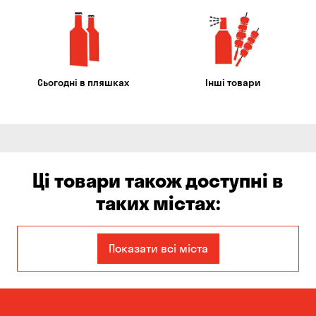
Сьогодні в пляшках
Інші товари
Ці товари також доступні в
таких містах:
Єлизаветівка
Ірпінь
Показати всі міста
Авангард
Бабурка
Балабине
Бережинка