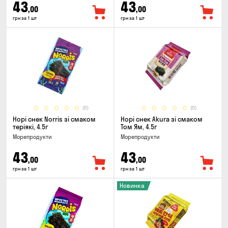
43
43
,00
,00
грн за 1 шт
грн за 1 шт
(0)
(0)
Норі снек Norris зі смаком
Норі снек Akura зі смаком
теріякі, 4.5г
Том Ям, 4.5г
Морепродукти
Морепродукти
43
43
,00
,00
грн за 1 шт
грн за 1 шт
Новинка