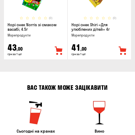
(0)
(0)
Норі снек Norris зі смаком
Норі снек Shiri «Для
васабі, 4.5г
улюблених дітей» 4г
Морепродукти
Морепродукти
43
41
,00
,00
грн за 1 шт
грн за 1 шт
ВАС ТАКОЖ МОЖЕ ЗАЦІКАВИТИ
Сьогодні на кранах
Вино