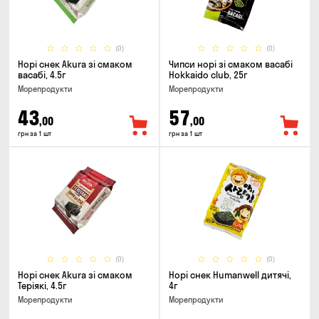
(0)
(0)
Норі снек Akura зі смаком
Чипси норі зі смаком васабі
васабі, 4.5г
Hokkaido club, 25г
Морепродукти
Морепродукти
43
57
,00
,00
грн за 1 шт
грн за 1 шт
(0)
(0)
Норі снек Akura зі смаком
Норі снек Humanwell дитячі,
Теріякі, 4.5г
4г
Морепродукти
Морепродукти