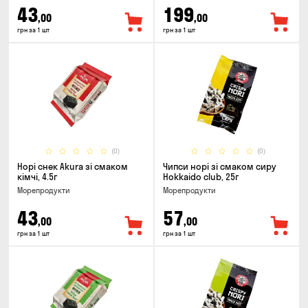
43
199
,00
,00
грн за 1 шт
грн за 1 шт
(0)
(0)
Норі снек Akura зі смаком
Чипси норі зі смаком сиру
кімчі, 4.5г
Hokkaido club, 25г
Морепродукти
Морепродукти
43
57
,00
,00
грн за 1 шт
грн за 1 шт