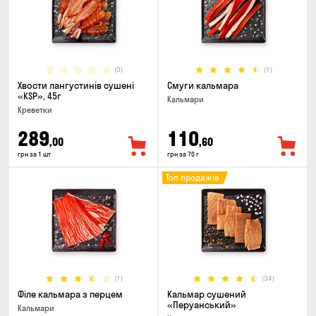
(0)
(1)
Хвости лангустинів сушені
Смуги кальмара
«KSP», 45г
Кальмари
Креветки
289
110
,00
,60
грн за 1 шт
грн за 70 г
Топ продажів
(1)
(34)
Філе кальмара з перцем
Кальмар сушений
«Перуанський»
Кальмари