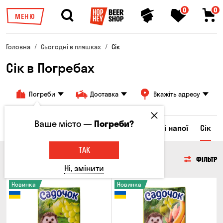
0
0
МЕНЮ
Головна
Сьогодні в пляшках
Сік
Сік в Погребах
Погреби
Доставка
Вкажіть адресу
Ваше місто —
Погреби?
Ром
Вода
Енергетичні напої
Солодкі напої
Сік
ТАК
СІК
ФІЛЬТР
Ні, змінити
Новинка
Новинка