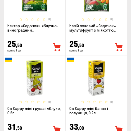
(0)
(0)
Нектар «Садочок» яблучно-
Напій соковий «Садочок»
виноградний
мультифрукт з м'якоттю
пастеризований 0.2л
пастеризований 0.2л
25
25
,50
,50
грн за 1 шт
грн за 1 шт
(0)
(0)
Сік Cappy mini груша і яблуко,
Сік Cappy mini банан і
0.2л
полуниця, 0.2л
31
33
,50
,00