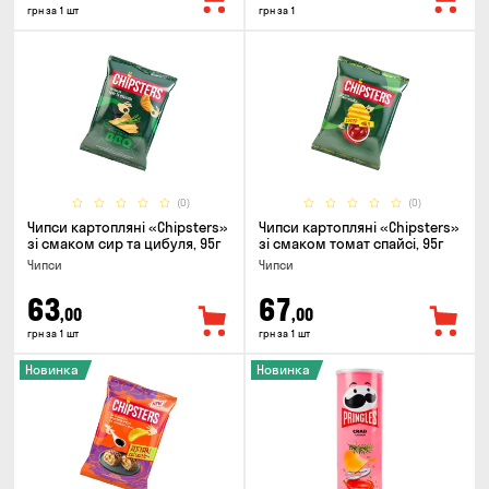
грн за 1 шт
грн за 1
(0)
(0)
Чипси картопляні «Chipsters»
Чипси картопляні «Chipsters»
зі смаком сир та цибуля, 95г
зі смаком томат спайсі, 95г
Чипси
Чипси
63
67
,00
,00
грн за 1 шт
грн за 1 шт
Новинка
Новинка