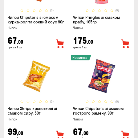
(0)
(0)
Чипси Chipster's зі смаком
Чипси Pringles зі смаком
курка-рол та соєвий соус 90г
крабу, 165гр
Чипси
Чипси
67
175
,00
,00
грн за 1 шт
грн за 1 шт
Новинка
(0)
(0)
Чипси Shrips креветкові зі
Чипси Chipster's зі смаком
смаком сиру, 50г
гострого рамену, 90г
Чипси
Чипси
99
67
,00
,00