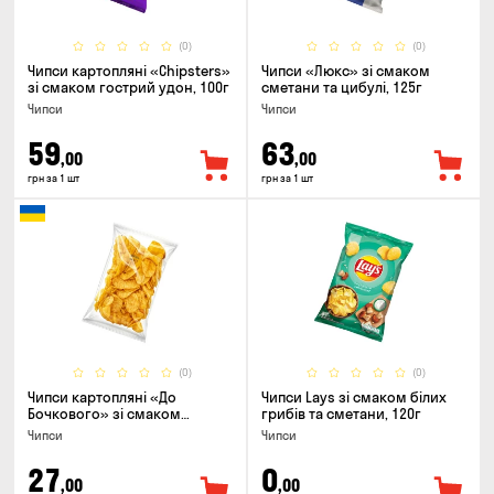
(0)
(0)
Чипси картопляні «Chipsters»
Чипси «Люкс» зі смаком
зі смаком гострий удон, 100г
сметани та цибулі, 125г
Чипси
Чипси
59
63
,00
,00
грн за 1 шт
грн за 1 шт
(0)
(0)
Чипси картоплянi «До
Чипси Lays зі смаком білих
Бочкового» зі смаком
грибів та сметани, 120г
сметани із зеленню, 100г
Чипси
Чипси
27
0
,00
,00