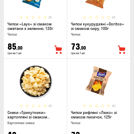
(0)
(0)
Чипси «Lays» зі смаком
Чипси кукурудзяні «Doritos»
сметани з зеленню, 120г
зі смаком сиру, 100г
Чипси
Чипси
85
73
,00
,00
грн за 1 шт
грн за 1 шт
(0)
(0)
Снеки «Трикутники»
Чипси рифлені «Люкс» зі
картопляні зі смаком
смаком лисичок, 125г
сметани з цибулею
Картопляні снеки
Чипси