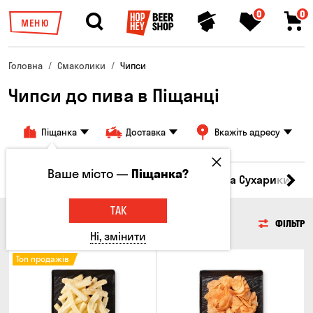
0
0
МЕНЮ
Головна
Смаколики
Чипси
Чипси до пива в Піщанці
Піщанка
Доставка
Вкажіть адресу
Ваше місто —
Піщанка?
Кукурудза
Насіння
Чипси
Грінки та Сухарики
З
ТАК
ЧИПСИ
ФІЛЬТР
Ні, змінити
Топ продажів