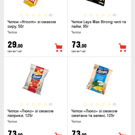
(0)
(0)
Чипси «Hroom» зі смаком
Чипси Lays Max Strong чилі та
сиру, 50г
лайм, 95г
Чипси
Чипси
29
73
,00
,00
грн за 1 шт
грн за 1 шт
(0)
(0)
Чипси «Люкс» зі смаком
Чипси «Люкс» зі смаком
паприки, 125г
сметани та зелені, 125г
Чипси
Чипси
73
73