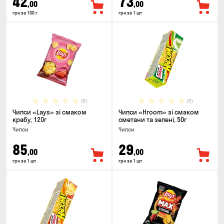
42
73
,00
,00
грн за 100 г
грн за 1 шт
(0)
(0)
Чипси «Lays» зі смаком
Чипси «Hroom» зі смаком
крабу, 120г
сметани та зелені, 50г
Чипси
Чипси
85
29
,00
,00
грн за 1 шт
грн за 1 шт