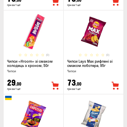
,00
,00
грн за 1 шт
грн за 1 шт
(0)
(0)
Чипси «Hroom» зі смаком
Чипси Lays Max рифлені зі
холодець з хроном, 50г
смаком лобстера, 95г
Чипси
Чипси
29
73
,00
,00
грн за 1 шт
грн за 1 шт