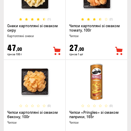
(1)
(2)
Снеки картопляні зі смаком
Чипси картопляні зі смаком
сиру
томату, 100г
Картопляні снеки
Чипси
47
27
,00
,00
грн за 100 г
грн за 1 шт
(0)
(0)
Чипси картопляні зі смаком
Чипси «Pringles» зі смаком
бекону, 100г
паприки, 165г
Чипси
Чипси