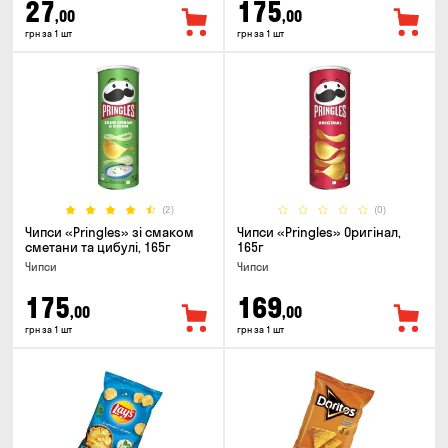
27
175
,00
,00
грн за 1 шт
грн за 1 шт
(2)
(0)
Чипси «Pringles» зі смаком
Чипси «Pringles» Оригінал,
сметани та цибулі, 165г
165г
Чипси
Чипси
175
169
,00
,00
грн за 1 шт
грн за 1 шт