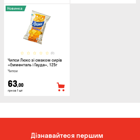
Новинка
(0)
Чипси Люкс зі смаком сирів
«Емменталь і Гауда», 125г
Чипси
63
,00
грн за 1 шт
Дізнавайтеся першим