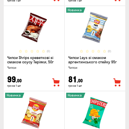
грн за 1 шт
грн за 1 шт
Новинка
(0)
(0)
Чипси Shrips креветкові зі
Чипси Lays зі смаком
смаком соусу Теріяки, 50г
аргентинського стейку 95г
Чипси
Чипси
99
81
,00
,00
грн за 1 шт
грн за 1 шт
Новинка
Новинка