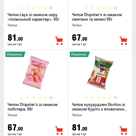
(0)
(0)
Чипси Lays зі смаком сиру
Чипси Chipster's зі смаком
«Іспанський характер», 95г
сметани та зелені 95г
Чипси
Чипси
81
67
,00
,00
грн за 1 шт
грн за 1 шт
Новинка
Новинка
(0)
(0)
Чипси Chipster's зі смаком
Чипси кукурудзяні Doritos зі
лобстера, 95г
смаком буріто з яловичиною,
90г
Чипси
Чипси
67
81
,00
,00
грн за 1 шт
грн за 1 шт