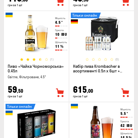
грн за 1 шт
грн за 1 шт
Тільки онлайн
Міцність
4.5
°
Гіркота
10
IBU
Щільність
11
%
(1)
(0)
Пиво «Чайка Чорноморська»
Набір пива Krombacher в
0.45л
асортименті 0.5л х 6шт +
термосумка
Світле, Фільтроване, 4.5°
59
615
,50
,00
грн за 1 шт
грн за 1 шт
Тільки онлайн
Міцність
5.5
°
Гіркота
42
IBU
Щільність
14.5
%