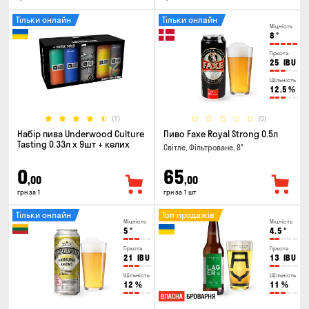
Тільки онлайн
Тільки онлайн
Міцність
8
°
Гіркота
25
IBU
Щільність
12.5
%
(1)
(0)
Набір пива Underwood Culture
Пиво Faxe Royal Strong 0.5л
Tasting 0.33л x 9шт + келих
Світле, Фільтроване, 8°
0
65
,00
,00
грн за 1
грн за 1 шт
Тільки онлайн
Топ продажів
Міцність
Міцність
5
°
4.5
°
Гіркота
Гіркота
21
IBU
13
IBU
Щільність
Щільність
12
%
11
%