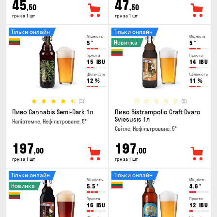
45
47
,50
,50
грн за 1 шт
грн за 1 шт
Тільки онлайн
Тільки онлайн
Міцність
Міцність
Новинка
5
°
5
°
Гіркота
Гіркота
15
IBU
14
IBU
Щільність
Щільність
12
%
11
%
(3)
(0)
Пиво Cannabis Semi-Dark 1л
Пиво Bistrampolio Craft Dvaro
Sviesusis 1л
Напівтемне, Нефільтроване, 5°
Світле, Нефільтроване, 5°
197
197
,00
,00
грн за 1 шт
грн за 1 шт
Тільки онлайн
Тільки онлайн
Міцність
Міцність
Новинка
5.5
°
4.6
°
Гіркота
Гіркота
16
IBU
12
IBU