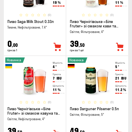
19
%
11
%
(0)
(0)
Пиво Saga Milk Stout 0.33л
Пиво Чернігівське «Біле
Fruter» зі смаком кави та
Темне, Нефільтроване, 7.4°
апельсину 0.5л
Світле, Фільтроване, 4°
0
39
,00
,50
грн за 1
грн за 1 шт
Новинка
Новинка
Міцність
Міцність
4
°
5
°
Гіркота
Гіркота
7
IBU
21
IBU
Щільність
Щільність
11
%
11.2
%
(0)
(0)
Пиво Чернігівське «Біле
Пиво Darguner Pilsener 0.5л
Fruter» зі смаком кавуна та
Світле, Фільтроване, 5°
м'яти 0.5л
Світле, Нефільтроване, 4°
39
49