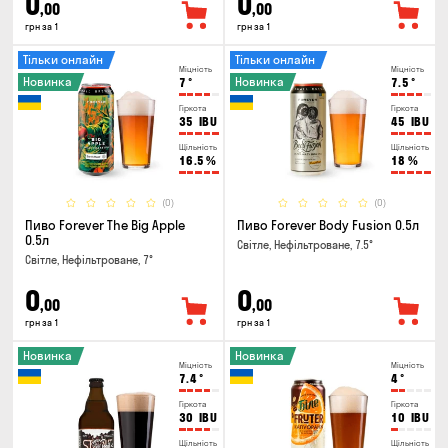
0
0
,00
,00
грн за 1
грн за 1
Тільки онлайн
Тільки онлайн
Міцність
Міцність
Новинка
Новинка
7
°
7.5
°
Гіркота
Гіркота
35
IBU
45
IBU
Щільність
Щільність
16.5
%
18
%
(0)
(0)
Пиво Forever The Big Apple
Пиво Forever Body Fusion 0.5л
0.5л
Світле, Нефільтроване, 7.5°
Світле, Нефільтроване, 7°
0
0
,00
,00
грн за 1
грн за 1
Новинка
Новинка
Міцність
Міцність
7.4
°
4
°
Гіркота
Гіркота
30
IBU
10
IBU
Щільність
Щільність