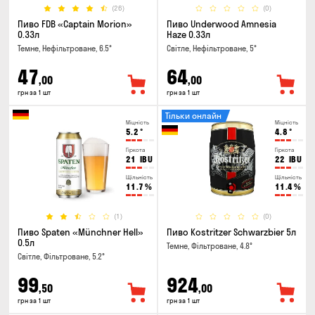
(26)
(0)
Пиво FDB «Captain Morion»
Пиво Underwood Amnesia
0.33л
Haze 0.33л
Темне, Нефільтроване, 6.5°
Світле, Нефільтроване, 5°
47
64
,00
,00
грн за 1 шт
грн за 1 шт
Тільки онлайн
Міцність
Міцність
5.2
°
4.8
°
Гіркота
Гіркота
21
IBU
22
IBU
Щільність
Щільність
11.7
%
11.4
%
(1)
(0)
Пиво Spaten «Münchner Hell»
Пиво Kostritzer Schwarzbier 5л
0.5л
Темне, Фільтроване, 4.8°
Світле, Фільтроване, 5.2°
99
924
,50
,00
грн за 1 шт
грн за 1 шт