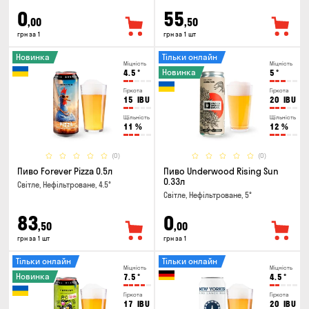
0
55
,00
,50
грн за 1
грн за 1 шт
Новинка
Тільки онлайн
Міцність
Міцність
Новинка
4.5
°
5
°
Гіркота
Гіркота
15
IBU
20
IBU
Щільність
Щільність
11
%
12
%
(0)
(0)
Пиво Forever Pizza 0.5л
Пиво Underwood Rising Sun
0.33л
Світле, Нефільтроване, 4.5°
Світле, Нефільтроване, 5°
83
0
,50
,00
грн за 1 шт
грн за 1
Тільки онлайн
Тільки онлайн
Міцність
Міцність
Новинка
7.5
°
4.5
°
Гіркота
Гіркота
17
IBU
20
IBU