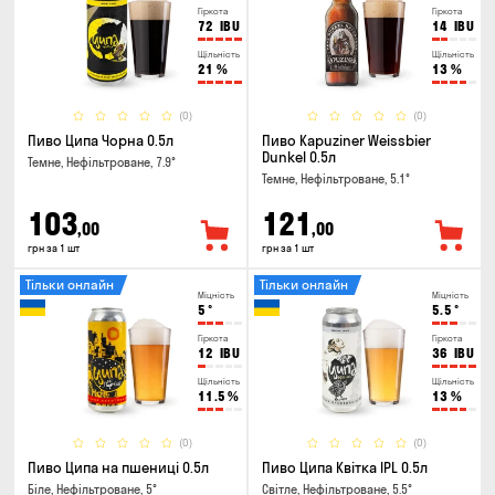
Гіркота
Гіркота
72
IBU
14
IBU
Щільність
Щільність
21
%
13
%
(0)
(0)
Пиво Ципа Чорна 0.5л
Пиво Kapuziner Weissbier
Dunkel 0.5л
Темне, Нефільтроване, 7.9°
Темне, Нефільтроване, 5.1°
103
121
,00
,00
грн за 1 шт
грн за 1 шт
Тільки онлайн
Тільки онлайн
Міцність
Міцність
5
°
5.5
°
Гіркота
Гіркота
12
IBU
36
IBU
Щільність
Щільність
11.5
%
13
%
(0)
(0)
Пиво Ципа на пшениці 0.5л
Пиво Ципа Квітка IPL 0.5л
Біле, Нефільтроване, 5°
Світле, Нефільтроване, 5.5°