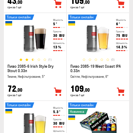
43
109
,00
,00
грн за 1 шт
грн за 1 шт
Тільки онлайн
Тільки онлайн
Міцність
Міцність
5
°
6
°
Гіркота
Гіркота
30
IBU
75
IBU
Щільність
Щільність
13
%
14.3
%
(1)
(0)
Пиво 2085-6 Irish Style Dry
Пиво 2085-19 West Coast IPA
Stout 0.33л
0.33л
Темне, Нефільтроване, 5°
Світле, Нефільтроване, 6°
72
109
,00
,00
грн за 1 шт
грн за 1 шт
Тільки онлайн
Тільки онлайн
Міцність
Новинка
5.3
°
Гіркота
30
IBU
Щільність