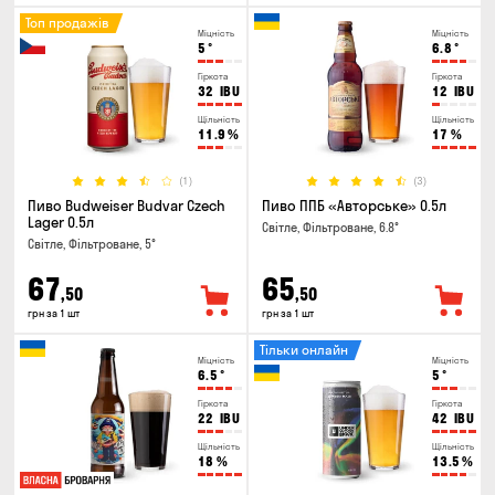
Топ продажів
Міцність
Міцність
5
°
6.8
°
Гіркота
Гіркота
32
IBU
12
IBU
Щільність
Щільність
11.9
%
17
%
(1)
(3)
Пиво Budweiser Budvar Czech
Пиво ППБ «Авторське» 0.5л
Lager 0.5л
Світле, Фільтроване, 6.8°
Світле, Фільтроване, 5°
67
65
,50
,50
грн за 1 шт
грн за 1 шт
Тільки онлайн
Міцність
Міцність
6.5
°
5
°
Гіркота
Гіркота
22
IBU
42
IBU
Щільність
Щільність
18
%
13.5
%