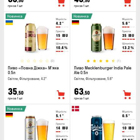
,50
,50
грн за 1 шт
грн за 1 шт
Новинка
Новинка
Міцність
Міцність
4.2
°
5.6
°
Гіркота
Гіркота
15
IBU
35
IBU
Щільність
Щільність
10.4
%
13.2
%
(0)
(1)
Пиво «Повна Діжка» М'яке
Пиво Mecklenburger India Pale
0.5л
Ale 0.5л
Світле, Фільтроване, 4.2°
Світле, Фільтроване, 5.6°
35
63
,50
,50
грн за 1 шт
грн за 1 шт
Новинка
Міцність
Міцність
5.1
°
0.5
°
Гіркота
Гіркота
14
IBU
10
IBU
Щільність
Щільність