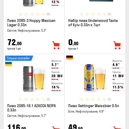
12
%
(0)
(0)
Пиво 2085-3 Hoppy Mexican
Набір пива Underwood Taste
Lager 0.33л
of Kyiv 0.33л x 7шт
Світле, Нефільтроване, 5.3°
72
0
,00
,00
грн за 1 шт
грн за 1
Тільки онлайн
Міцність
Міцність
5.7
°
4.9
°
Гіркота
Гіркота
20
IBU
11
IBU
Щільність
Щільність
14
%
11.5
%
(0)
(0)
Пиво 2085-16.1 AZACCA NEIPA
Пиво Oettinger Weissbier 0.5л
0.33л
Біле, Нефільтроване, 4.9°
Світле, Нефільтроване, 5.7°
116
49
,00
,50