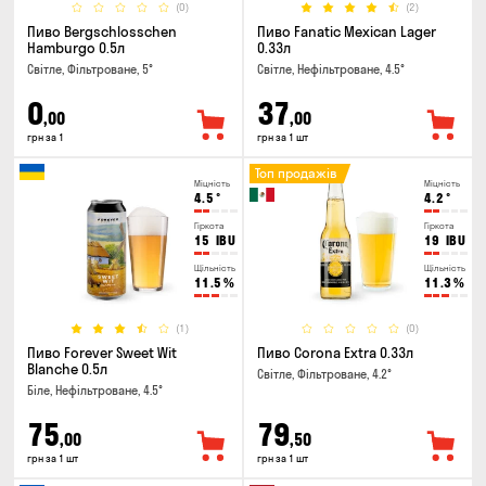
(0)
(2)
Пиво Bergschlosschen
Пиво Fanatic Mexican Lager
Hamburgo 0.5л
0.33л
Світле, Фільтроване, 5°
Світле, Нефільтроване, 4.5°
0
37
,00
,00
грн за 1
грн за 1 шт
Топ продажів
Міцність
Міцність
4.5
°
4.2
°
Гіркота
Гіркота
15
IBU
19
IBU
Щільність
Щільність
11.5
%
11.3
%
(1)
(0)
Пиво Forever Sweet Wit
Пиво Corona Extra 0.33л
Blanche 0.5л
Світле, Фільтроване, 4.2°
Біле, Нефільтроване, 4.5°
75
79
,00
,50
грн за 1 шт
грн за 1 шт