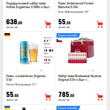
Подарунковий набір пива
Пиво Underwood Forest
Volfas Engelman 0.568л x 6шт +
Blanche 0.33л
келих 0.568л
Біле, Нефільтроване, 4.6°
638
55
,00
,50
грн за 1 шт
грн за 1 шт
Тільки онлайн
Міцність
5.1
°
Гіркота
19
IBU
Щільність
12
%
(0)
(0)
Пиво «Lowenbrau Original»
Набір пива Budweiser Budvar
0.5л
Original 0.5л х 8шт +
термосумка
Світле, Фільтроване, 5.1°
55
785
,50
,50
грн за 1 шт
грн за 1 шт
Тільки онлайн