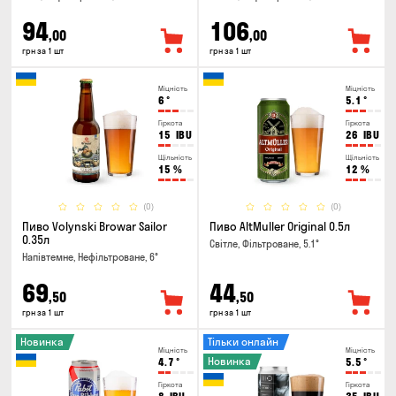
94
106
,00
,00
грн за 1 шт
грн за 1 шт
Міцність
Міцність
6
°
5.1
°
Гіркота
Гіркота
15
IBU
26
IBU
Щільність
Щільність
15
%
12
%
(0)
(0)
Пиво Volynski Browar Sailor
Пиво AltMuller Original 0.5л
0.35л
Світле, Фільтроване, 5.1°
Напівтемне, Нефільтроване, 6°
69
44
,50
,50
грн за 1 шт
грн за 1 шт
Новинка
Тільки онлайн
Міцність
Міцність
Новинка
4.7
°
5.5
°
Гіркота
Гіркота