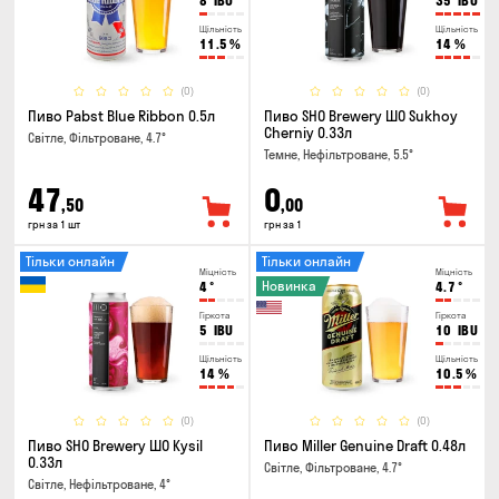
8
IBU
35
IBU
Щільність
Щільність
11.5
%
14
%
(0)
(0)
Пиво Pabst Blue Ribbon 0.5л
Пиво SHO Brewery ШО Sukhoy
Cherniy 0.33л
Світле, Фільтроване, 4.7°
Темне, Нефільтроване, 5.5°
47
0
,50
,00
грн за 1 шт
грн за 1
Тільки онлайн
Тільки онлайн
Міцність
Міцність
Новинка
4
°
4.7
°
Гіркота
Гіркота
5
IBU
10
IBU
Щільність
Щільність
14
%
10.5
%
(0)
(0)
Пиво SHO Brewery ШО Kysil
Пиво Miller Genuine Draft 0.48л
0.33л
Світле, Фільтроване, 4.7°
Світле, Нефільтроване, 4°