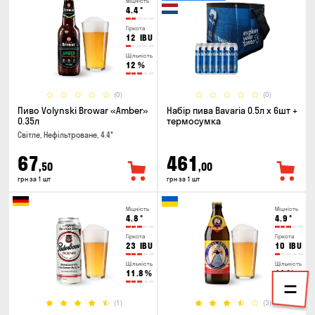
Міцність
4.4
°
Гіркота
12
IBU
Щільність
12
%
(0)
(0)
Пиво Volynski Browar «Amber»
Набір пива Bavaria 0.5л х 6шт +
0.35л
термосумка
Світле, Нефільтроване, 4.4°
67
461
,50
,00
грн за 1 шт
грн за 1 шт
Міцність
Міцність
4.8
°
4.9
°
Гіркота
Гіркота
23
IBU
10
IBU
Щільність
Щільність
11.8
%
11
%
(1)
(3)