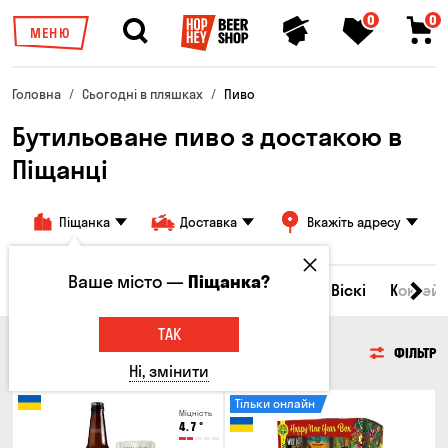
0
0
МЕНЮ
Головна
Сьогодні в пляшках
Пиво
Бутильоване пиво з достакою в
Піщанці
Піщанка
Доставка
Вкажіть адресу
Ваше місто —
Піщанка?
Всі товари
Пиво
Сидр
Вино
Віскі
Коктейл
ТАК
ПИВО
ФІЛЬТР
Ні, змінити
Тільки онлайн
Міцність
4.7
°