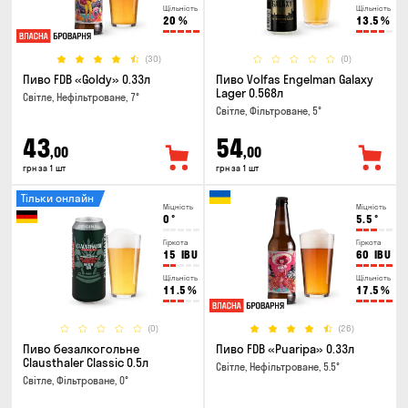
Щільність
Щільність
20
%
13.5
%
(30)
(0)
Пиво FDB «Goldy» 0.33л
Пиво Volfas Engelman Galaxy
Lager 0.568л
Світле, Нефільтроване, 7°
Світле, Фільтроване, 5°
43
54
,00
,00
грн за 1 шт
грн за 1 шт
Тільки онлайн
Міцність
Міцність
0
°
5.5
°
Гіркота
Гіркота
15
IBU
60
IBU
Щільність
Щільність
11.5
%
17.5
%
(0)
(26)
Пиво безалкогольне
Пиво FDB «Puaripa» 0.33л
Clausthaler Classic 0.5л
Світле, Нефільтроване, 5.5°
Світле, Фільтроване, 0°