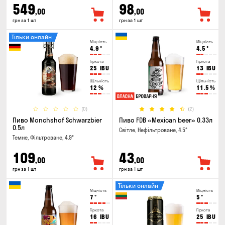
549
98
,00
,00
грн за 1 шт
грн за 1 шт
Тільки онлайн
Міцність
Міцність
4.9
°
4.5
°
Гіркота
Гіркота
25
IBU
13
IBU
Щільність
Щільність
12
%
11.5
%
(0)
(2)
Пиво Monchshof Schwarzbier
Пиво FDB «Mexican beer» 0.33л
0.5л
Світле, Нефільтроване, 4.5°
Темне, Фільтроване, 4.9°
109
43
,00
,00
грн за 1 шт
грн за 1 шт
Тільки онлайн
Міцність
Міцність
7
°
5
°
Гіркота
Гіркота
16
IBU
25
IBU