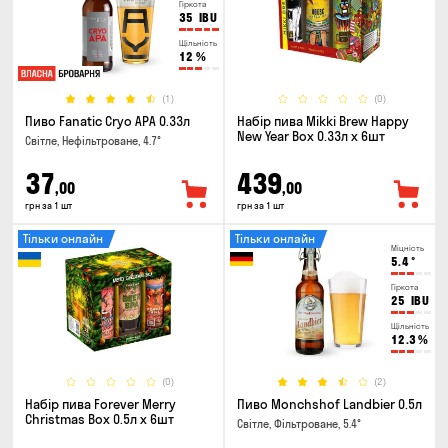
Гіркота
35
IBU
Щільність
12
%
(1)
(0)
Пиво Fanatic Cryo APA 0.33л
Набір пива Mikki Brew Happy
New Year Box 0.33л x 6шт
Світле, Нефільтроване, 4.7°
37
439
,00
,00
грн за 1 шт
грн за 1 шт
Тільки онлайн
Тільки онлайн
Міцність
5.4
°
Гіркота
25
IBU
Щільність
12.3
%
(0)
(2)
Набір пива Forever Merry
Пиво Monchshof Landbier 0.5л
Christmas Box 0.5л x 6шт
Світле, Фільтроване, 5.4°