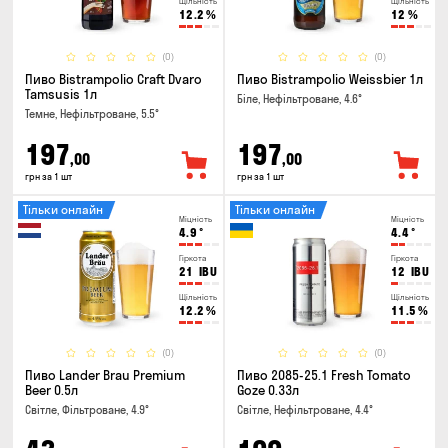
Щільність
Щільність
12.2
%
12
%
(0)
(0)
Пиво Bistrampolio Craft Dvaro
Пиво Bistrampolio Weissbier 1л
Tamsusis 1л
Біле, Нефільтроване, 4.6°
Темне, Нефільтроване, 5.5°
197
197
,00
,00
грн за 1 шт
грн за 1 шт
Тільки онлайн
Тільки онлайн
Міцність
Міцність
4.9
°
4.4
°
Гіркота
Гіркота
21
IBU
12
IBU
Щільність
Щільність
12.2
%
11.5
%
(0)
(0)
Пиво Lander Brau Premium
Пиво 2085-25.1 Fresh Tomato
Beer 0.5л
Goze 0.33л
Світле, Фільтроване, 4.9°
Світле, Нефільтроване, 4.4°