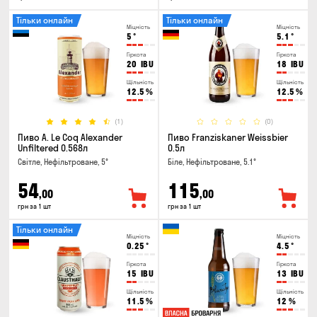
Тільки онлайн
Тільки онлайн
Міцність
Міцність
5
°
5.1
°
Гіркота
Гіркота
20
IBU
18
IBU
Щільність
Щільність
12.5
%
12.5
%
(1)
(0)
Пиво A. Le Coq Alexander
Пиво Franziskaner Weissbier
Unfiltered 0.568л
0.5л
Світле, Нефільтроване, 5°
Біле, Нефільтроване, 5.1°
54
115
,00
,00
грн за 1 шт
грн за 1 шт
Тільки онлайн
Міцність
Міцність
0.25
°
4.5
°
Гіркота
Гіркота
15
IBU
13
IBU
Щільність
Щільність
11.5
%
12
%