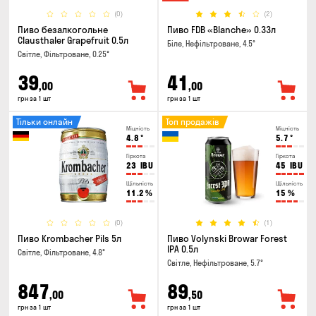
(0)
(2)
Пиво безалкогольне
Пиво FDB «Blanche» 0.33л
Clausthaler Grapefruit 0.5л
Біле, Нефільтроване, 4.5°
Світле, Фільтроване, 0.25°
39
41
,00
,00
грн за 1 шт
грн за 1 шт
Тільки онлайн
Топ продажів
Міцність
Міцність
4.8
°
5.7
°
Гіркота
Гіркота
23
IBU
45
IBU
Щільність
Щільність
11.2
%
15
%
(0)
(1)
Пиво Krombacher Pils 5л
Пиво Volynski Browar Forest
IPA 0.5л
Світле, Фільтроване, 4.8°
Світле, Нефільтроване, 5.7°
847
89
,00
,50
грн за 1 шт
грн за 1 шт