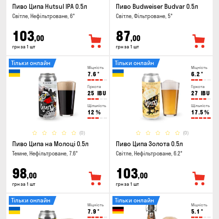
Пиво Ципа Hutsul IPA 0.5л
Пиво Budweiser Budvar 0.5л
Світле, Нефільтроване, 6°
Світле, Фільтроване, 5°
103
87
,00
,00
грн за 1 шт
грн за 1 шт
Тільки онлайн
Тільки онлайн
Міцність
Міцність
7.6
°
6.2
°
Гіркота
Гіркота
25
IBU
27
IBU
Щільність
Щільність
12
%
17.5
%
(0)
(0)
Пиво Ципа на Молоці 0.5л
Пиво Ципа Золота 0.5л
Темне, Нефільтроване, 7.6°
Світле, Нефільтроване, 6.2°
98
103
,00
,00
грн за 1 шт
грн за 1 шт
Тільки онлайн
Тільки онлайн
Міцність
Міцність
7.9
°
5.1
°