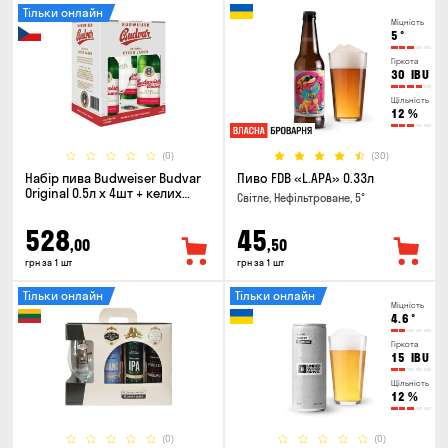
Тільки онлайн
Міцність
5
°
Гіркота
30
IBU
Щільність
12
%
(0)
(30)
Набір пива Budweiser Budvar
Пиво FDB «L.APA» 0.33л
Original 0.5л х 4шт + келих
Світле, Нефільтроване, 5°
0.33л
528
45
,00
,50
грн за 1 шт
грн за 1 шт
Тільки онлайн
Тільки онлайн
Міцність
4.6
°
Гіркота
15
IBU
Щільність
12
%
(0)
(0)