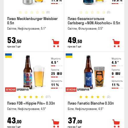
11.8
%
10.8
%
(0)
(0)
Пиво Mecklenburger Weisbier
Пиво безалкогольне
0.5л
Carlsberg «NON Alcoholic» 0.5л
Світле, Нефільтроване, 5.1°
Світле, Фільтроване, 0.5°
53
49
,50
,50
грн за 1 шт
грн за 1 шт
Міцність
Міцність
4.5
°
4.5
°
Гіркота
Гіркота
25
IBU
9
IBU
Щільність
Щільність
11
%
11
%
(27)
(2)
Пиво FDB «Hippie Pils» 0.33л
Пиво Fanatic Blanche 0.33л
Світле, Нефільтроване, 4.5°
Біле, Нефільтроване, 4.5°
43
37
,00
,00
грн за 1 шт
грн за 1 шт