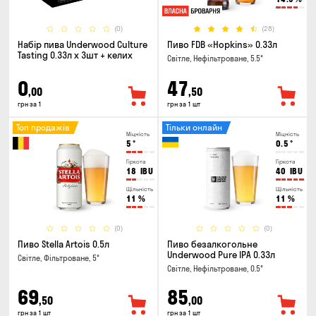
(0)
(28)
Набір пива Underwood Culture
Пиво FDB «Hopkins» 0.33л
Tasting 0.33л x 3шт + келих
Світле, Нефільтроване, 5.5°
0
47
,00
,50
грн за 1
грн за 1 шт
Топ продажів
Тільки онлайн
Міцність
Міцність
5
°
0.5
°
Гіркота
Гіркота
18
IBU
40
IBU
Щільність
Щільність
11
%
11
%
(0)
(0)
Пиво Stella Artois 0.5л
Пиво безалкогольне
Underwood Pure IPA 0.33л
Світле, Фільтроване, 5°
Світле, Нефільтроване, 0.5°
69
85
,50
,00
грн за 1 шт
грн за 1 шт