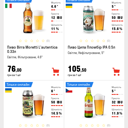
Міцність
Міцність
4.6
°
5
°
Гіркота
Гіркота
12
IBU
50
IBU
Щільність
Щільність
11
%
15.6
%
(0)
(0)
Пиво Birra Moretti L'autentica
Пиво Ципа Пломбір IPA 0.5л
0.33л
Світле, Нефільтроване, 5°
Світле, Фільтроване, 4.6°
76
105
,00
,50
грн за 1 шт
грн за 1 шт
Тільки онлайн
Тільки онлайн
Міцність
Міцність
6
°
5
°
Гіркота
Гіркота
50
IBU
32
IBU
Щільність
Щільність
14.5
%
11.9
%
(0)
(0)