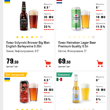
Міцність
Міцність
8.5
°
5
°
Гіркота
Гіркота
35
IBU
19
IBU
Щільність
Щільність
23
%
11.5
%
(3)
(0)
Пиво Volynski Browar Big Man
Пиво Heineken Lager Beer
English Barleywine 0.35л
Premium Quality 0.5л
Темне, Нефільтроване, 8.5°
Світле, Фільтроване, 5°
79
69
,50
,50
грн за 1 шт
грн за 1 шт
Топ продажів
Новинка
Міцність
Міцність
4.5
°
0
°
Гіркота
Гіркота
20
IBU
10
IBU
Щільність
Щільність
13
%
6
%
(5)
(0)