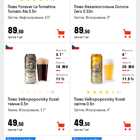
Пиво Forever La Tomatina
Пиво безалкогольне Corona
Tomato Ale 0.5л
Zero 0.33л
Світле, Нефільтроване, 4.5°
Світле, Фільтроване, 0°
89
89
,50
,50
грн за 1 шт
грн за 1 шт
Міцність
Міцність
3.7
°
4
°
Гіркота
Гіркота
14
IBU
20
IBU
Щільність
Щільність
11
%
11.5
%
(0)
(1)
Пиво Velkopopovicky Kozel
Пиво Velkopopovicky Kozel
темне 0.5л
світле 0.5л
Темне, Фільтроване, 3.7°
Світле, Фільтроване, 4°
49
49
,50
,50
грн за 1 шт
грн за 1 шт
Тільки онлайн
Тільки онлайн