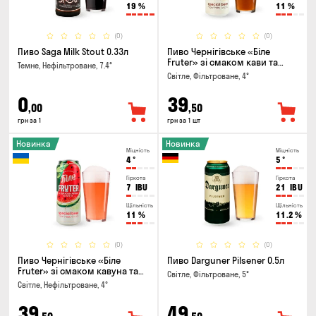
19
%
11
%
(0)
(0)
Пиво Saga Milk Stout 0.33л
Пиво Чернігівське «Біле
Fruter» зі смаком кави та
Темне, Нефільтроване, 7.4°
апельсину 0.5л
Світле, Фільтроване, 4°
0
39
,00
,50
грн за 1
грн за 1 шт
Новинка
Новинка
Міцність
Міцність
4
°
5
°
Гіркота
Гіркота
7
IBU
21
IBU
Щільність
Щільність
11
%
11.2
%
(0)
(0)
Пиво Чернігівське «Біле
Пиво Darguner Pilsener 0.5л
Fruter» зі смаком кавуна та
Світле, Фільтроване, 5°
м'яти 0.5л
Світле, Нефільтроване, 4°
39
49