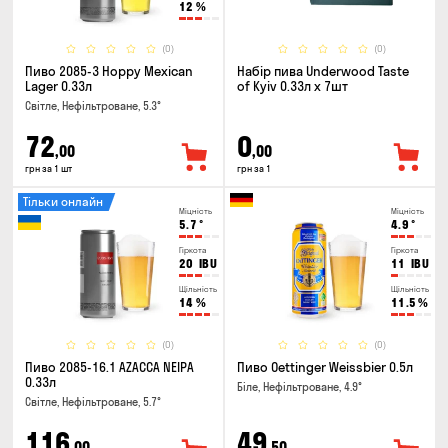
12
%
(0)
(0)
Пиво 2085-3 Hoppy Mexican
Набір пива Underwood Taste
Lager 0.33л
of Kyiv 0.33л x 7шт
Світле, Нефільтроване, 5.3°
72
0
,00
,00
грн за 1 шт
грн за 1
Тільки онлайн
Міцність
Міцність
5.7
°
4.9
°
Гіркота
Гіркота
20
IBU
11
IBU
Щільність
Щільність
14
%
11.5
%
(0)
(0)
Пиво 2085-16.1 AZACCA NEIPA
Пиво Oettinger Weissbier 0.5л
0.33л
Біле, Нефільтроване, 4.9°
Світле, Нефільтроване, 5.7°
116
49
,00
,50