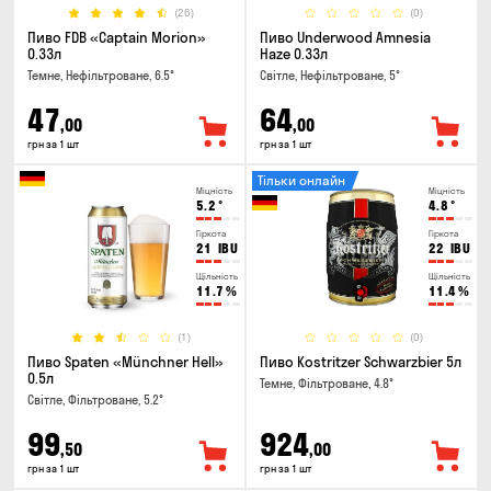
(26)
(0)
Пиво FDB «Captain Morion»
Пиво Underwood Amnesia
0.33л
Haze 0.33л
Темне, Нефільтроване, 6.5°
Світле, Нефільтроване, 5°
47
64
,00
,00
грн за 1 шт
грн за 1 шт
Тільки онлайн
Міцність
Міцність
5.2
°
4.8
°
Гіркота
Гіркота
21
IBU
22
IBU
Щільність
Щільність
11.7
%
11.4
%
(1)
(0)
Пиво Spaten «Münchner Hell»
Пиво Kostritzer Schwarzbier 5л
0.5л
Темне, Фільтроване, 4.8°
Світле, Фільтроване, 5.2°
99
924
,50
,00
грн за 1 шт
грн за 1 шт