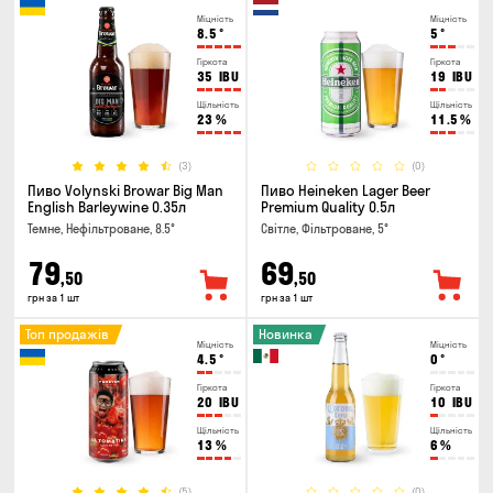
Міцність
Міцність
8.5
°
5
°
Гіркота
Гіркота
35
IBU
19
IBU
Щільність
Щільність
23
%
11.5
%
(3)
(0)
Пиво Volynski Browar Big Man
Пиво Heineken Lager Beer
English Barleywine 0.35л
Premium Quality 0.5л
Темне, Нефільтроване, 8.5°
Світле, Фільтроване, 5°
79
69
,50
,50
грн за 1 шт
грн за 1 шт
Топ продажів
Новинка
Міцність
Міцність
4.5
°
0
°
Гіркота
Гіркота
20
IBU
10
IBU
Щільність
Щільність
13
%
6
%
(5)
(0)