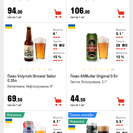
94
106
,00
,00
грн за 1 шт
грн за 1 шт
Міцність
Міцність
6
°
5.1
°
Гіркота
Гіркота
15
IBU
26
IBU
Щільність
Щільність
15
%
12
%
(0)
(0)
Пиво Volynski Browar Sailor
Пиво AltMuller Original 0.5л
0.35л
Світле, Фільтроване, 5.1°
Напівтемне, Нефільтроване, 6°
69
44
,50
,50
грн за 1 шт
грн за 1 шт
Новинка
Тільки онлайн
Міцність
Міцність
Новинка
4.7
°
5.5
°
Гіркота
Гіркота