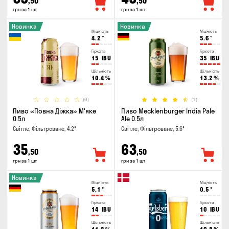
,50
,50
грн за 1 шт
грн за 1 шт
Новинка
Новинка
Міцність
Міцність
4.2
°
5.6
°
Гіркота
Гіркота
15
IBU
35
IBU
Щільність
Щільність
10.4
%
13.2
%
(0)
(1)
Пиво «Повна Діжка» М'яке
Пиво Mecklenburger India Pale
0.5л
Ale 0.5л
Світле, Фільтроване, 4.2°
Світле, Фільтроване, 5.6°
35
63
,50
,50
грн за 1 шт
грн за 1 шт
Новинка
Міцність
Міцність
5.1
°
0.5
°
Гіркота
Гіркота
14
IBU
10
IBU
Щільність
Щільність