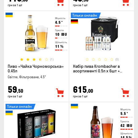
грн за 1 шт
грн за 1 шт
Тільки онлайн
Міцність
4.5
°
Гіркота
10
IBU
Щільність
11
%
(1)
(0)
Пиво «Чайка Чорноморська»
Набір пива Krombacher в
0.45л
асортименті 0.5л х 6шт +
термосумка
Світле, Фільтроване, 4.5°
59
615
,50
,00
грн за 1 шт
грн за 1 шт
Тільки онлайн
Міцність
5.5
°
Гіркота
42
IBU
Щільність
14.5
%