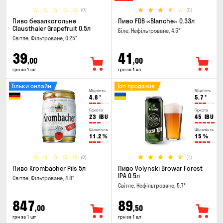
(0)
(2)
Пиво безалкогольне
Пиво FDB «Blanche» 0.33л
Clausthaler Grapefruit 0.5л
Біле, Нефільтроване, 4.5°
Світле, Фільтроване, 0.25°
39
41
,00
,00
грн за 1 шт
грн за 1 шт
Тільки онлайн
Топ продажів
Міцність
Міцність
4.8
°
5.7
°
Гіркота
Гіркота
23
IBU
45
IBU
Щільність
Щільність
11.2
%
15
%
(0)
(1)
Пиво Krombacher Pils 5л
Пиво Volynski Browar Forest
IPA 0.5л
Світле, Фільтроване, 4.8°
Світле, Нефільтроване, 5.7°
847
89
,00
,50
грн за 1 шт
грн за 1 шт