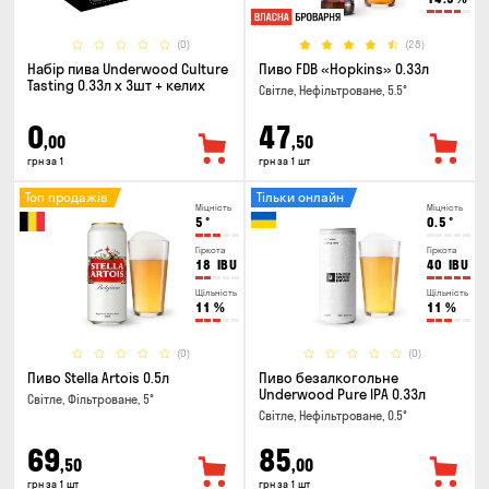
(0)
(28)
Набір пива Underwood Culture
Пиво FDB «Hopkins» 0.33л
Tasting 0.33л x 3шт + келих
Світле, Нефільтроване, 5.5°
0
47
,00
,50
грн за 1
грн за 1 шт
Топ продажів
Тільки онлайн
Міцність
Міцність
5
°
0.5
°
Гіркота
Гіркота
18
IBU
40
IBU
Щільність
Щільність
11
%
11
%
(0)
(0)
Пиво Stella Artois 0.5л
Пиво безалкогольне
Underwood Pure IPA 0.33л
Світле, Фільтроване, 5°
Світле, Нефільтроване, 0.5°
69
85
,50
,00
грн за 1 шт
грн за 1 шт