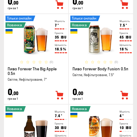
0
0
,00
,00
грн за 1
грн за 1
Тільки онлайн
Тільки онлайн
Міцність
Міцність
Новинка
Новинка
7
°
7.5
°
Гіркота
Гіркота
35
IBU
45
IBU
Щільність
Щільність
16.5
%
18
%
(0)
(0)
Пиво Forever The Big Apple
Пиво Forever Body Fusion 0.5л
0.5л
Світле, Нефільтроване, 7.5°
Світле, Нефільтроване, 7°
0
0
,00
,00
грн за 1
грн за 1
Новинка
Новинка
Міцність
Міцність
7.4
°
4
°
Гіркота
Гіркота
30
IBU
10
IBU
Щільність
Щільність