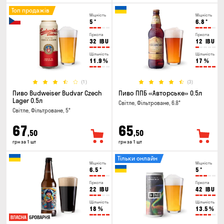
Топ продажів
Міцність
Міцність
5
°
6.8
°
Гіркота
Гіркота
32
IBU
12
IBU
Щільність
Щільність
11.9
%
17
%
(1)
(3)
Пиво Budweiser Budvar Czech
Пиво ППБ «Авторське» 0.5л
Lager 0.5л
Світле, Фільтроване, 6.8°
Світле, Фільтроване, 5°
67
65
,50
,50
грн за 1 шт
грн за 1 шт
Тільки онлайн
Міцність
Міцність
6.5
°
5
°
Гіркота
Гіркота
22
IBU
42
IBU
Щільність
Щільність
18
%
13.5
%