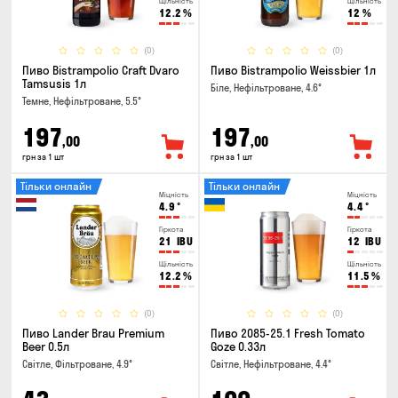
Щільність
Щільність
12.2
%
12
%
(0)
(0)
Пиво Bistrampolio Craft Dvaro
Пиво Bistrampolio Weissbier 1л
Tamsusis 1л
Біле, Нефільтроване, 4.6°
Темне, Нефільтроване, 5.5°
197
197
,00
,00
грн за 1 шт
грн за 1 шт
Тільки онлайн
Тільки онлайн
Міцність
Міцність
4.9
°
4.4
°
Гіркота
Гіркота
21
IBU
12
IBU
Щільність
Щільність
12.2
%
11.5
%
(0)
(0)
Пиво Lander Brau Premium
Пиво 2085-25.1 Fresh Tomato
Beer 0.5л
Goze 0.33л
Світле, Фільтроване, 4.9°
Світле, Нефільтроване, 4.4°