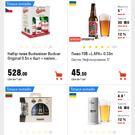
Тільки онлайн
Міцність
5
°
Гіркота
30
IBU
Щільність
12
%
(0)
(30)
Набір пива Budweiser Budvar
Пиво FDB «L.APA» 0.33л
Original 0.5л х 4шт + келих
Світле, Нефільтроване, 5°
0.33л
528
45
,00
,50
грн за 1 шт
грн за 1 шт
Тільки онлайн
Тільки онлайн
Міцність
4.6
°
Гіркота
15
IBU
Щільність
12
%
(0)
(0)