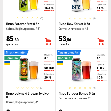
Щільність
Щільність
16.8
%
11
%
(0)
(0)
Пиво Forever Brat 0.5л
Пиво New Yorker 0.5л
Світле, Нефільтроване, 7.5°
Світле, Фільтроване, 4.5°
85
53
,50
,50
грн за 1 шт
грн за 1 шт
Тільки онлайн
Тільки онлайн
Міцність
Міцність
Новинка
Новинка
8
°
4
°
Гіркота
Гіркота
60
IBU
8
IBU
Щільність
Щільність
20
%
10
%
(0)
(0)
Пиво Volynski Browar Twelve
Пиво Forever Bones 0.5л
0.5л
Світле, Нефільтроване, 4°
Світле, Нефільтроване, 8°