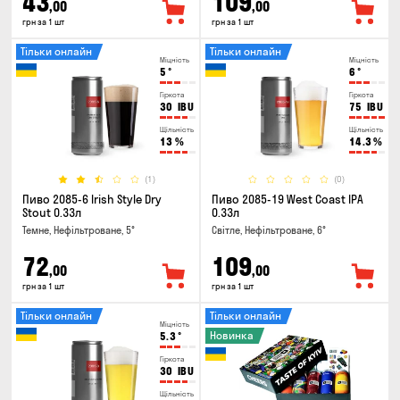
43
109
,00
,00
грн за 1 шт
грн за 1 шт
Тільки онлайн
Тільки онлайн
Міцність
Міцність
5
°
6
°
Гіркота
Гіркота
30
IBU
75
IBU
Щільність
Щільність
13
%
14.3
%
(1)
(0)
Пиво 2085-6 Irish Style Dry
Пиво 2085-19 West Coast IPA
Stout 0.33л
0.33л
Темне, Нефільтроване, 5°
Світле, Нефільтроване, 6°
72
109
,00
,00
грн за 1 шт
грн за 1 шт
Тільки онлайн
Тільки онлайн
Міцність
Новинка
5.3
°
Гіркота
30
IBU
Щільність