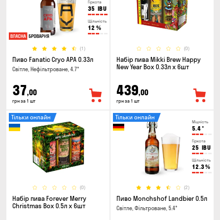
Гіркота
35
IBU
Щільність
12
%
(1)
(0)
Пиво Fanatic Cryo APA 0.33л
Набір пива Mikki Brew Happy
New Year Box 0.33л x 6шт
Світле, Нефільтроване, 4.7°
37
439
,00
,00
грн за 1 шт
грн за 1 шт
Тільки онлайн
Тільки онлайн
Міцність
5.4
°
Гіркота
25
IBU
Щільність
12.3
%
(0)
(2)
Набір пива Forever Merry
Пиво Monchshof Landbier 0.5л
Christmas Box 0.5л x 6шт
Світле, Фільтроване, 5.4°