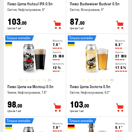
Пиво Ципа Hutsul IPA 0.5л
Пиво Budweiser Budvar 0.5л
Світле, Нефільтроване, 6°
Світле, Фільтроване, 5°
103
87
,00
,00
грн за 1 шт
грн за 1 шт
Тільки онлайн
Тільки онлайн
Міцність
Міцність
7.6
°
6.2
°
Гіркота
Гіркота
25
IBU
27
IBU
Щільність
Щільність
12
%
17.5
%
(0)
(0)
Пиво Ципа на Молоці 0.5л
Пиво Ципа Золота 0.5л
Темне, Нефільтроване, 7.6°
Світле, Нефільтроване, 6.2°
98
103
,00
,00
грн за 1 шт
грн за 1 шт
Тільки онлайн
Тільки онлайн
Міцність
Міцність
7.9
°
5.1
°