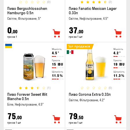
(0)
(2)
Пиво Bergschlosschen
Пиво Fanatic Mexican Lager
Hamburgo 0.5л
0.33л
Світле, Фільтроване, 5°
Світле, Нефільтроване, 4.5°
0
37
,00
,00
грн за 1
грн за 1 шт
Топ продажів
Міцність
Міцність
4.5
°
4.2
°
Гіркота
Гіркота
15
IBU
19
IBU
Щільність
Щільність
11.5
%
11.3
%
(1)
(0)
Пиво Forever Sweet Wit
Пиво Corona Extra 0.33л
Blanche 0.5л
Світле, Фільтроване, 4.2°
Біле, Нефільтроване, 4.5°
75
79
,00
,50
грн за 1 шт
грн за 1 шт