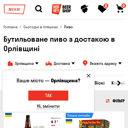
0
0
МЕНЮ
Головна
Сьогодні в пляшках
Пиво
Бутильоване пиво з достакою в
Орлівщині
Орлівщина
Доставка
Вкажіть адресу
Ваше місто —
Орлівщина?
Всі товари
Пиво
Сидр
Вино
Віскі
Коктейл
ТАК
ПИВО
ФІЛЬТР
Ні, змінити
Тільки онлайн
Міцність
4.7
°