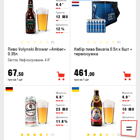
Міцність
4.4
°
Гіркота
12
IBU
Щільність
12
%
(0)
(0)
Пиво Volynski Browar «Amber»
Набір пива Bavaria 0.5л х 6шт +
0.35л
термосумка
Світле, Нефільтроване, 4.4°
67
461
,50
,00
грн за 1 шт
грн за 1 шт
Міцність
Міцність
4.8
°
4.9
°
Гіркота
Гіркота
23
IBU
10
IBU
Щільність
Щільність
11.8
%
11
%
(1)
(3)