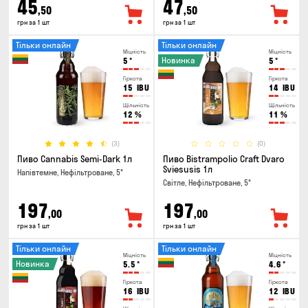
45
47
,50
,50
грн за 1 шт
грн за 1 шт
Тільки онлайн
Тільки онлайн
Міцність
Міцність
Новинка
5
°
5
°
Гіркота
Гіркота
15
IBU
14
IBU
Щільність
Щільність
12
%
11
%
(3)
(0)
Пиво Cannabis Semi-Dark 1л
Пиво Bistrampolio Craft Dvaro
Sviesusis 1л
Напівтемне, Нефільтроване, 5°
Світле, Нефільтроване, 5°
197
197
,00
,00
грн за 1 шт
грн за 1 шт
Тільки онлайн
Тільки онлайн
Міцність
Міцність
Новинка
5.5
°
4.6
°
Гіркота
Гіркота
16
IBU
12
IBU