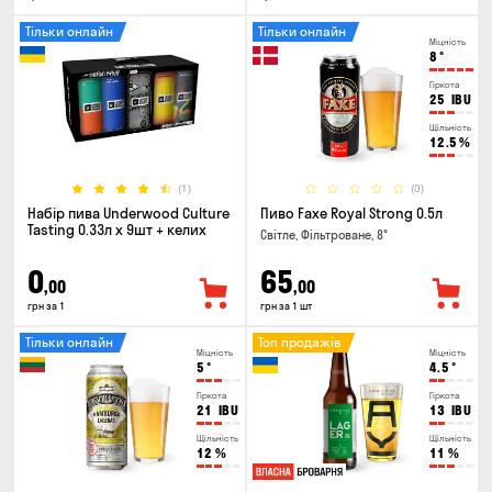
Тільки онлайн
Тільки онлайн
Міцність
8
°
Гіркота
25
IBU
Щільність
12.5
%
(1)
(0)
Набір пива Underwood Culture
Пиво Faxe Royal Strong 0.5л
Tasting 0.33л x 9шт + келих
Світле, Фільтроване, 8°
0
65
,00
,00
грн за 1
грн за 1 шт
Тільки онлайн
Топ продажів
Міцність
Міцність
5
°
4.5
°
Гіркота
Гіркота
21
IBU
13
IBU
Щільність
Щільність
12
%
11
%