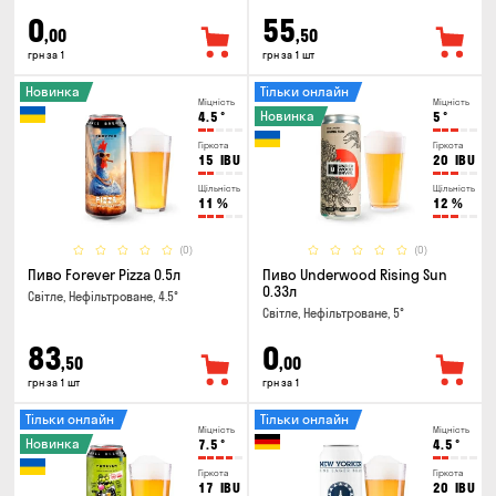
0
55
,00
,50
грн за 1
грн за 1 шт
Новинка
Тільки онлайн
Міцність
Міцність
Новинка
4.5
°
5
°
Гіркота
Гіркота
15
IBU
20
IBU
Щільність
Щільність
11
%
12
%
(0)
(0)
Пиво Forever Pizza 0.5л
Пиво Underwood Rising Sun
0.33л
Світле, Нефільтроване, 4.5°
Світле, Нефільтроване, 5°
83
0
,50
,00
грн за 1 шт
грн за 1
Тільки онлайн
Тільки онлайн
Міцність
Міцність
Новинка
7.5
°
4.5
°
Гіркота
Гіркота
17
IBU
20
IBU