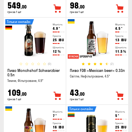
549
98
,00
,00
грн за 1 шт
грн за 1 шт
Тільки онлайн
Міцність
Міцність
4.9
°
4.5
°
Гіркота
Гіркота
25
IBU
13
IBU
Щільність
Щільність
12
%
11.5
%
(0)
(2)
Пиво Monchshof Schwarzbier
Пиво FDB «Mexican beer» 0.33л
0.5л
Світле, Нефільтроване, 4.5°
Темне, Фільтроване, 4.9°
109
43
,00
,00
грн за 1 шт
грн за 1 шт
Тільки онлайн
Міцність
Міцність
7
°
5
°
Гіркота
Гіркота
16
IBU
25
IBU