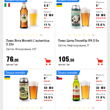
Міцність
Міцність
4.6
°
5
°
Гіркота
Гіркота
12
IBU
50
IBU
Щільність
Щільність
11
%
15.6
%
(0)
(0)
Пиво Birra Moretti L'autentica
Пиво Ципа Пломбір IPA 0.5л
0.33л
Світле, Нефільтроване, 5°
Світле, Фільтроване, 4.6°
76
105
,00
,50
грн за 1 шт
грн за 1 шт
Тільки онлайн
Тільки онлайн
Міцність
Міцність
6
°
5
°
Гіркота
Гіркота
50
IBU
32
IBU
Щільність
Щільність
14.5
%
11.9
%
(0)
(0)