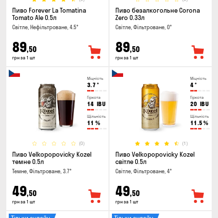
Пиво Forever La Tomatina
Пиво безалкогольне Corona
Tomato Ale 0.5л
Zero 0.33л
Світле, Нефільтроване, 4.5°
Світле, Фільтроване, 0°
89
89
,50
,50
грн за 1 шт
грн за 1 шт
Міцність
Міцність
3.7
°
4
°
Гіркота
Гіркота
14
IBU
20
IBU
Щільність
Щільність
11
%
11.5
%
(0)
(1)
Пиво Velkopopovicky Kozel
Пиво Velkopopovicky Kozel
темне 0.5л
світле 0.5л
Темне, Фільтроване, 3.7°
Світле, Фільтроване, 4°
49
49
,50
,50
грн за 1 шт
грн за 1 шт
Тільки онлайн
Тільки онлайн