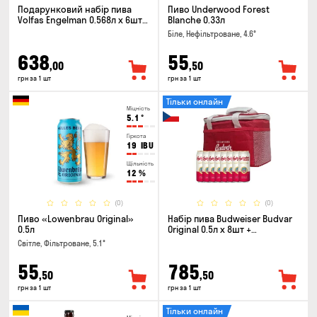
Подарунковий набір пива
Пиво Underwood Forest
Volfas Engelman 0.568л x 6шт +
Blanche 0.33л
келих 0.568л
Біле, Нефільтроване, 4.6°
638
55
,00
,50
грн за 1 шт
грн за 1 шт
Тільки онлайн
Міцність
5.1
°
Гіркота
19
IBU
Щільність
12
%
(0)
(0)
Пиво «Lowenbrau Original»
Набір пива Budweiser Budvar
0.5л
Original 0.5л х 8шт +
термосумка
Світле, Фільтроване, 5.1°
55
785
,50
,50
грн за 1 шт
грн за 1 шт
Тільки онлайн