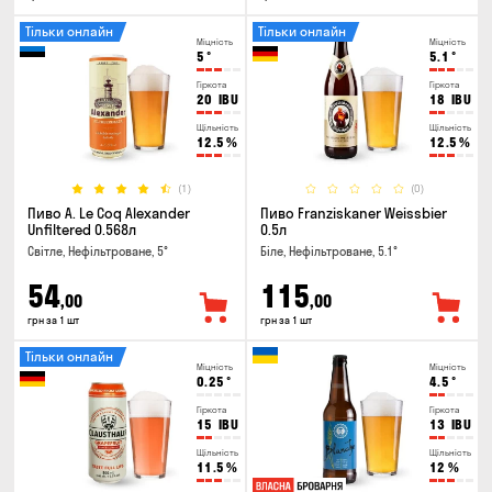
Тільки онлайн
Тільки онлайн
Міцність
Міцність
5
°
5.1
°
Гіркота
Гіркота
20
IBU
18
IBU
Щільність
Щільність
12.5
%
12.5
%
(1)
(0)
Пиво A. Le Coq Alexander
Пиво Franziskaner Weissbier
Unfiltered 0.568л
0.5л
Світле, Нефільтроване, 5°
Біле, Нефільтроване, 5.1°
54
115
,00
,00
грн за 1 шт
грн за 1 шт
Тільки онлайн
Міцність
Міцність
0.25
°
4.5
°
Гіркота
Гіркота
15
IBU
13
IBU
Щільність
Щільність
11.5
%
12
%