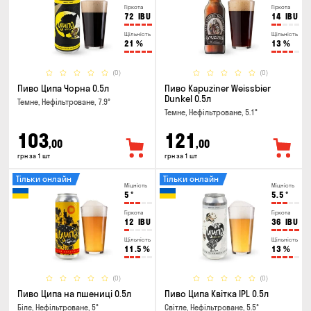
Гіркота
Гіркота
72
IBU
14
IBU
Щільність
Щільність
21
%
13
%
(0)
(0)
Пиво Ципа Чорна 0.5л
Пиво Kapuziner Weissbier
Dunkel 0.5л
Темне, Нефільтроване, 7.9°
Темне, Нефільтроване, 5.1°
103
121
,00
,00
грн за 1 шт
грн за 1 шт
Тільки онлайн
Тільки онлайн
Міцність
Міцність
5
°
5.5
°
Гіркота
Гіркота
12
IBU
36
IBU
Щільність
Щільність
11.5
%
13
%
(0)
(0)
Пиво Ципа на пшениці 0.5л
Пиво Ципа Квітка IPL 0.5л
Біле, Нефільтроване, 5°
Світле, Нефільтроване, 5.5°