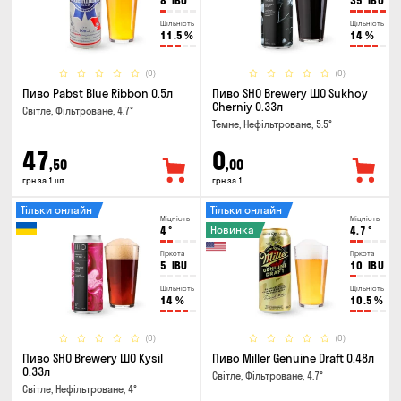
8
IBU
35
IBU
Щільність
Щільність
11.5
%
14
%
(0)
(0)
Пиво Pabst Blue Ribbon 0.5л
Пиво SHO Brewery ШО Sukhoy
Cherniy 0.33л
Світле, Фільтроване, 4.7°
Темне, Нефільтроване, 5.5°
47
0
,50
,00
грн за 1 шт
грн за 1
Тільки онлайн
Тільки онлайн
Міцність
Міцність
Новинка
4
°
4.7
°
Гіркота
Гіркота
5
IBU
10
IBU
Щільність
Щільність
14
%
10.5
%
(0)
(0)
Пиво SHO Brewery ШО Kysil
Пиво Miller Genuine Draft 0.48л
0.33л
Світле, Фільтроване, 4.7°
Світле, Нефільтроване, 4°