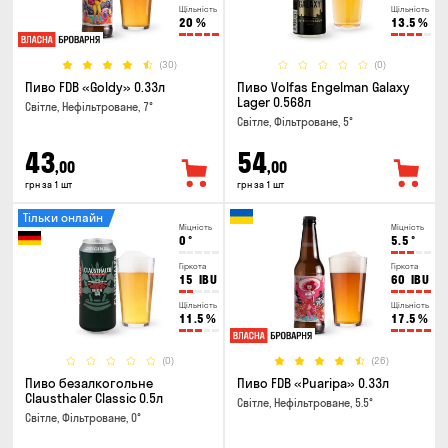
Щільність
Щільність
20
%
13.5
%
(30)
(0)
Пиво FDB «Goldy» 0.33л
Пиво Volfas Engelman Galaxy
Lager 0.568л
Світле, Нефільтроване, 7°
Світле, Фільтроване, 5°
43
54
,00
,00
грн за 1 шт
грн за 1 шт
Тільки онлайн
Міцність
Міцність
0
°
5.5
°
Гіркота
Гіркота
15
IBU
60
IBU
Щільність
Щільність
11.5
%
17.5
%
(0)
(26)
Пиво безалкогольне
Пиво FDB «Puaripa» 0.33л
Clausthaler Classic 0.5л
Світле, Нефільтроване, 5.5°
Світле, Фільтроване, 0°