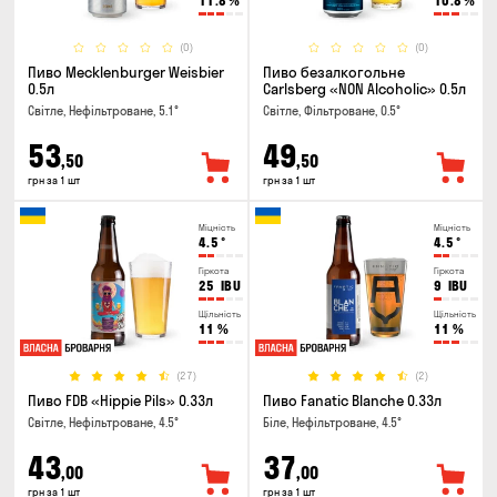
11.8
%
10.8
%
(0)
(0)
Пиво Mecklenburger Weisbier
Пиво безалкогольне
0.5л
Carlsberg «NON Alcoholic» 0.5л
Світле, Нефільтроване, 5.1°
Світле, Фільтроване, 0.5°
53
49
,50
,50
грн за 1 шт
грн за 1 шт
Міцність
Міцність
4.5
°
4.5
°
Гіркота
Гіркота
25
IBU
9
IBU
Щільність
Щільність
11
%
11
%
(27)
(2)
Пиво FDB «Hippie Pils» 0.33л
Пиво Fanatic Blanche 0.33л
Світле, Нефільтроване, 4.5°
Біле, Нефільтроване, 4.5°
43
37
,00
,00
грн за 1 шт
грн за 1 шт