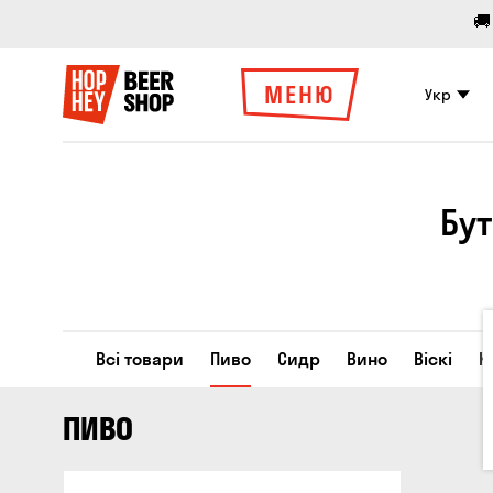
🚚
МЕНЮ
Укр
Бут
Всі товари
Пиво
Сидр
Вино
Віскі
К
ПИВО