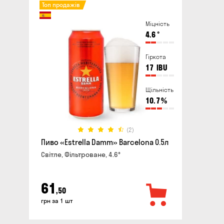
Топ продажів
Міцність
4.6
°
Гіркота
17
IBU
Щільність
10.7
%
(2)
Пиво «Estrella Damm» Barcelona 0.5л
Світле, Фільтроване, 4.6°
61
,50
грн за 1 шт