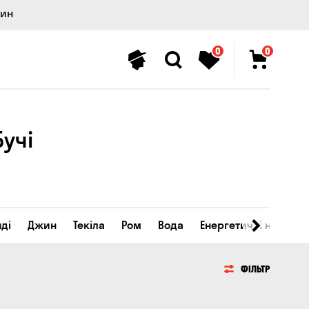
лин
0
0
учі
ді
Джин
Текіла
Ром
Вода
Енергетичні напої
ФІЛЬТР