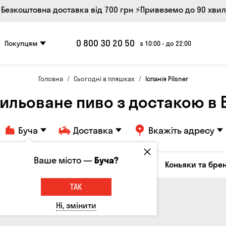
 Безкоштовна доставка від 700 грн
⚡Привеземо до 90 хви
0 800 30 20 50
Покупцям
з 10:00 - до 22:00
Головна
Сьогодні в пляшках
Іспанія Pilsner
ильоване пиво з достакою в Б
Буча
Доставка
Вкажіть адресу
Ваше місто —
Буча?
октейлі
Соджу
Лікери та настоянки
Коньяки та брен
ТАК
Ні, змінити