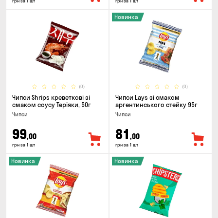
грн за 1 шт
грн за 1 шт
Новинка
(0)
(0)
Чипси Shrips креветкові зі
Чипси Lays зі смаком
смаком соусу Теріяки, 50г
аргентинського стейку 95г
Чипси
Чипси
99
81
,00
,00
грн за 1 шт
грн за 1 шт
Новинка
Новинка