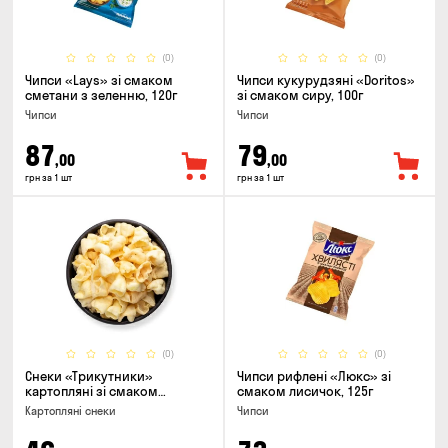
(0)
(0)
Чипси «Lays» зі смаком
Чипси кукурудзяні «Doritos»
сметани з зеленню, 120г
зі смаком сиру, 100г
Чипси
Чипси
87
79
,00
,00
грн за 1 шт
грн за 1 шт
(0)
(0)
Снеки «Трикутники»
Чипси рифлені «Люкс» зі
картопляні зі смаком
смаком лисичок, 125г
сметани з цибулею
Картопляні снеки
Чипси