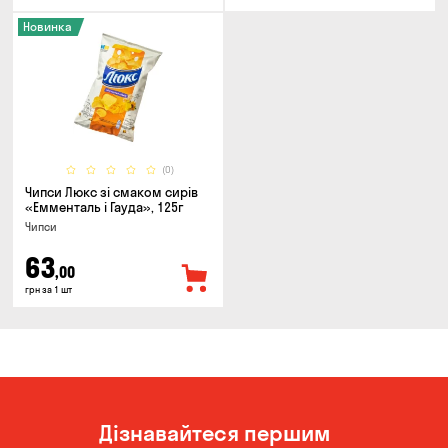
Новинка
(0)
Чипси Люкс зі смаком сирів
«Емменталь і Гауда», 125г
Чипси
63
,00
грн за 1 шт
Дізнавайтеся першим