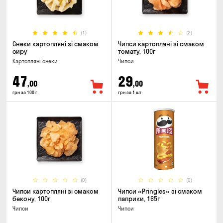
(1)
(2)
Снеки картопляні зі смаком
Чипси картопляні зі смаком
сиру
томату, 100г
Картопляні снеки
Чипси
47
29
,00
,00
грн за 100 г
грн за 1 шт
(0)
(0)
Чипси картопляні зі смаком
Чипси «Pringles» зі смаком
бекону, 100г
паприки, 165г
Чипси
Чипси