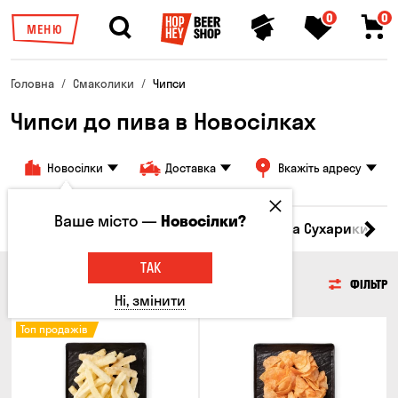
0
0
МЕНЮ
Головна
Смаколики
Чипси
Чипси до пива в Новосілках
Новосілки
Доставка
Вкажіть адресу
Ваше місто —
Новосілки?
Кукурудза
Насіння
Чипси
Грінки та Сухарики
З
ТАК
ЧИПСИ
ФІЛЬТР
Ні, змінити
Топ продажів