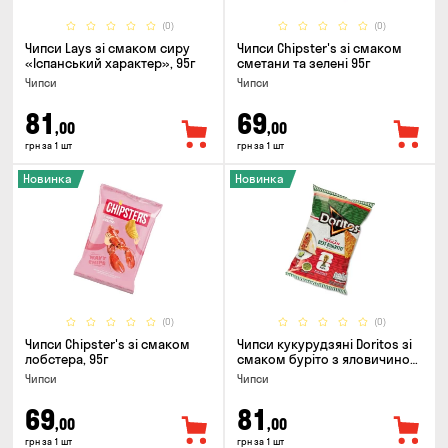
(0)
(0)
Чипси Lays зі смаком сиру
Чипси Chipster's зі смаком
«Іспанський характер», 95г
сметани та зелені 95г
Чипси
Чипси
81
69
,00
,00
грн за 1 шт
грн за 1 шт
Новинка
Новинка
(0)
(0)
Чипси Chipster's зі смаком
Чипси кукурудзяні Doritos зі
лобстера, 95г
смаком буріто з яловичиною,
90г
Чипси
Чипси
69
81
,00
,00
грн за 1 шт
грн за 1 шт