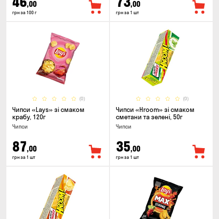
46
73
,00
,00
грн за 100 г
грн за 1 шт
(0)
(0)
Чипси «Lays» зі смаком
Чипси «Hroom» зі смаком
крабу, 120г
сметани та зелені, 50г
Чипси
Чипси
87
35
,00
,00
грн за 1 шт
грн за 1 шт