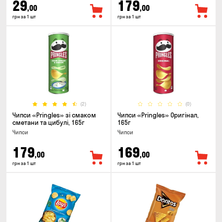
29
179
,00
,00
грн за 1 шт
грн за 1 шт
(2)
(0)
Чипси «Pringles» зі смаком
Чипси «Pringles» Оригінал,
сметани та цибулі, 165г
165г
Чипси
Чипси
179
169
,00
,00
грн за 1 шт
грн за 1 шт