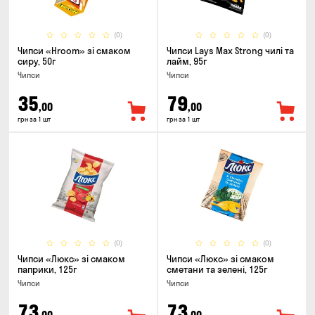
(0)
(0)
Чипси «Hroom» зі смаком
Чипси Lays Max Strong чилі та
сиру, 50г
лайм, 95г
Чипси
Чипси
35
79
,00
,00
грн за 1 шт
грн за 1 шт
(0)
(0)
Чипси «Люкс» зі смаком
Чипси «Люкс» зі смаком
паприки, 125г
сметани та зелені, 125г
Чипси
Чипси
73
73