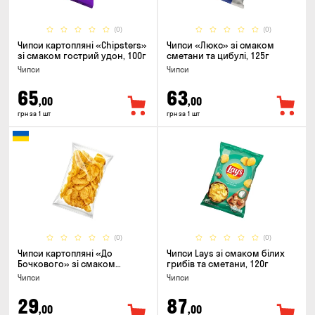
(0)
(0)
Чипси картопляні «Chipsters»
Чипси «Люкс» зі смаком
зі смаком гострий удон, 100г
сметани та цибулі, 125г
Чипси
Чипси
65
63
,00
,00
грн за 1 шт
грн за 1 шт
(0)
(0)
Чипси картоплянi «До
Чипси Lays зі смаком білих
Бочкового» зі смаком
грибів та сметани, 120г
сметани із зеленню, 100г
Чипси
Чипси
29
87
,00
,00