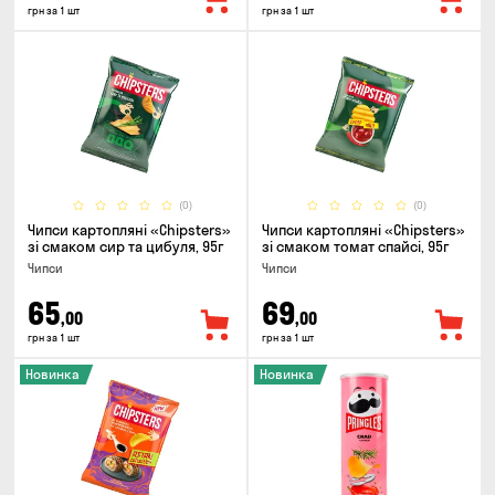
грн за 1 шт
грн за 1 шт
(0)
(0)
Чипси картопляні «Chipsters»
Чипси картопляні «Chipsters»
зі смаком сир та цибуля, 95г
зі смаком томат спайсі, 95г
Чипси
Чипси
65
69
,00
,00
грн за 1 шт
грн за 1 шт
Новинка
Новинка