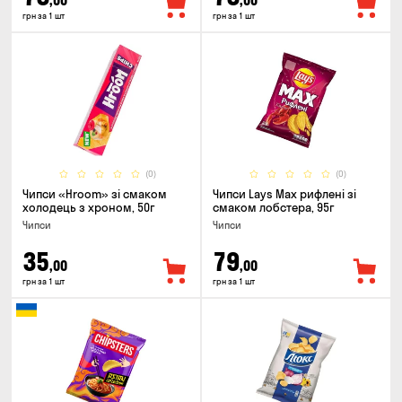
,00
,00
грн за 1 шт
грн за 1 шт
(0)
(0)
Чипси «Hroom» зі смаком
Чипси Lays Max рифлені зі
холодець з хроном, 50г
смаком лобстера, 95г
Чипси
Чипси
35
79
,00
,00
грн за 1 шт
грн за 1 шт