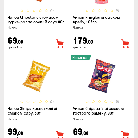
(0)
(0)
Чипси Chipster's зі смаком
Чипси Pringles зі смаком
курка-рол та соєвий соус 90г
крабу, 165гр
Чипси
Чипси
69
179
,00
,00
грн за 1 шт
грн за 1 шт
Новинка
(0)
(0)
Чипси Shrips креветкові зі
Чипси Chipster's зі смаком
смаком сиру, 50г
гострого рамену, 90г
Чипси
Чипси
99
69
,00
,00