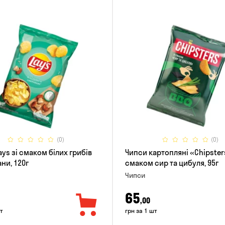
(0)
(0)
ys зі смаком білих грибів
Чипси картопляні «Chipster
ни, 120г
смаком сир та цибуля, 95г
Чипси
65
,00
т
грн за 1 шт