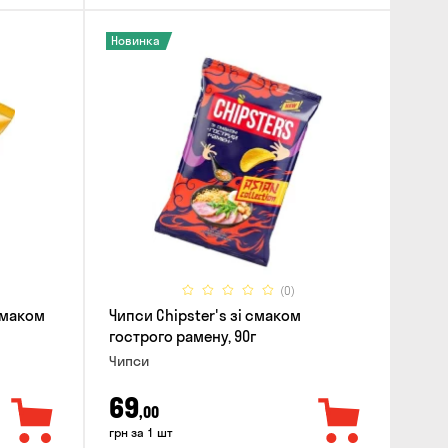
Новинка
(0)
 смаком
Чипси Chipster's зі смаком
гострого рамену, 90г
Чипси
69
,00
грн за 1 шт