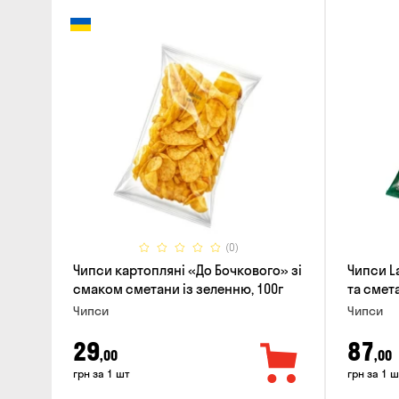
(0)
Чипси картоплянi «До Бочкового» зі
Чипси La
смаком сметани із зеленню, 100г
та смета
Чипси
Чипси
29
87
,00
,00
грн за 1 шт
грн за 1 ш