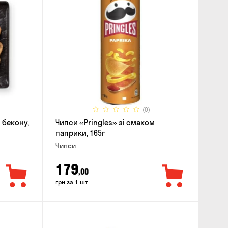
(0)
 бекону,
Чипси «Pringles» зі смаком
паприки, 165г
Чипси
179
,00
грн за 1 шт