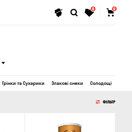
0
0
Грінки та Сухарики
Злакові снеки
Солодощі
ФІЛЬТР