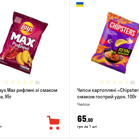
(0)
(0)
ays Max рифлені зі смаком
Чипси картопляні «Chipster
, 95г
смаком гострий удон, 100г
Чипси
65
,00
т
грн за 1 шт