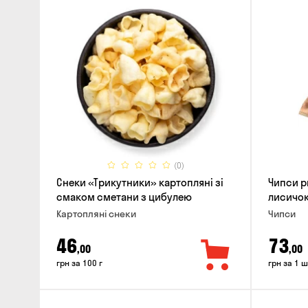
(0)
Снеки «Трикутники» картопляні зі
Чипси р
смаком сметани з цибулею
лисичок
Картопляні снеки
Чипси
46
73
,00
,00
грн за 100 г
грн за 1 ш