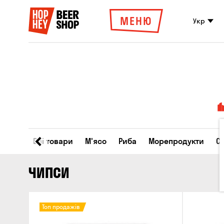
МЕНЮ
Укр
Всі товари
М'ясо
Риба
Морепродукти
С
ЧИПСИ
Топ продажів