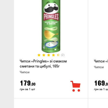
(2)
Чипси «Pringles» зі смаком
Чипси «P
сметани та цибулі, 165г
Чипси
Чипси
179
169
,00
,0
грн за 1 шт
грн за 1 ш