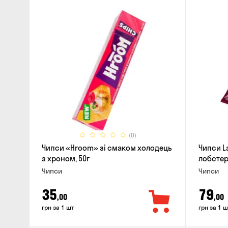
(0)
Чипси «Hroom» зі смаком холодець
Чипси L
з хроном, 50г
лобстера
Чипси
Чипси
35
79
,00
,00
грн за 1 шт
грн за 1 ш