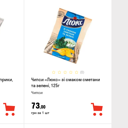
(0)
прики,
Чипси «Люкс» зі смаком сметани
та зелені, 125г
Чипси
73
,00
грн за 1 шт