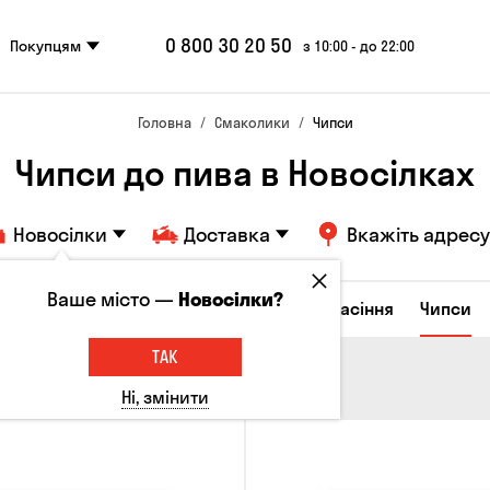
0 800 30 20 50
Покупцям
з 10:00 - до 22:00
Головна
Смаколики
Чипси
Чипси до пива в Новосілках
Новосілки
Доставка
Вкажіть адресу
Ваше місто —
Новосілки?
ирні закуски
Горішки
Кукурудза
Насіння
Чипси
ТАК
Ні, змінити