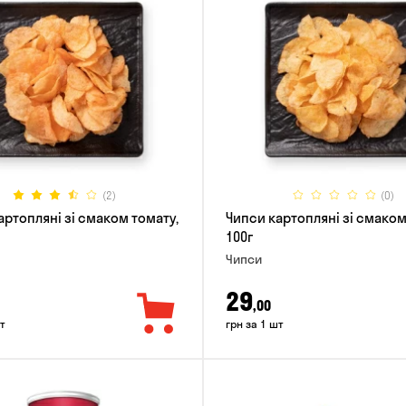
(2)
(0)
артопляні зі смаком томату,
Чипси картопляні зі смаком
100г
Чипси
29
,00
т
грн за 1 шт