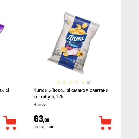
(0)
s» зі
Чипси «Люкс» зі смаком сметани
та цибулі, 125г
Чипси
63
,00
грн за 1 шт