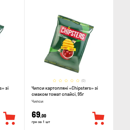
(0)
s» зі
Чипси картопляні «Chipsters» зі
смаком томат спайсі, 95г
Чипси
69
,00
грн за 1 шт