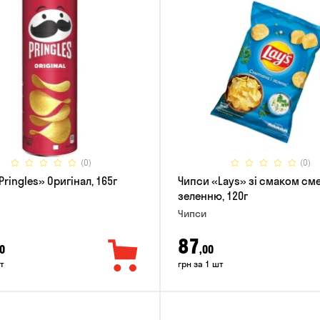
(0)
(0)
ringles» Оригінал, 165г
Чипси «Lays» зі смаком см
зеленню, 120г
Чипси
87
0
,00
т
грн за 1 шт