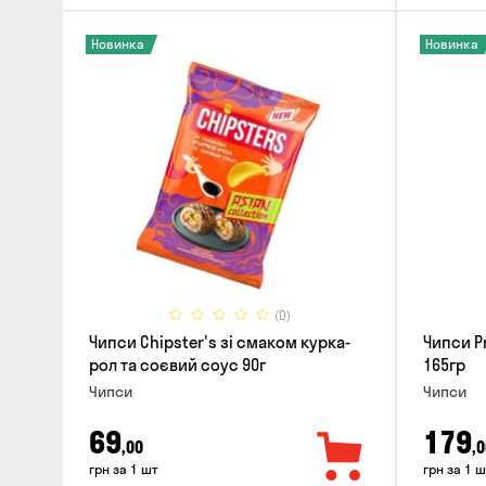
Новинка
Новинка
(0)
Чипси Chipster's зі смаком курка-
Чипси Pr
рол та соєвий соус 90г
165гр
Чипси
Чипси
69
179
,00
,0
грн за 1 шт
грн за 1 ш