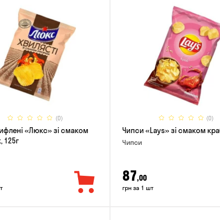
(0)
(0)
ифлені «Люкс» зі смаком
Чипси «Lays» зі смаком краб
, 125г
Чипси
87
,00
т
грн за 1 шт