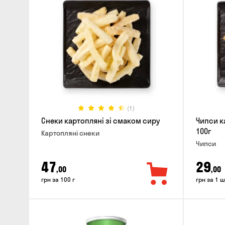
(1)
Снеки картопляні зі смаком сиру
Чипси к
100г
Картопляні снеки
Чипси
47
29
,00
,00
грн за 100 г
грн за 1 ш