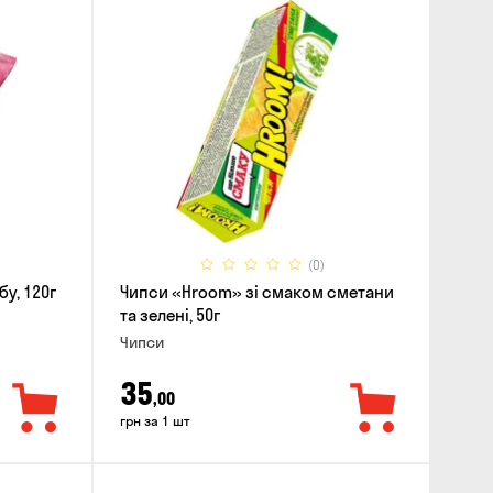
(0)
у, 120г
Чипси «Hroom» зі смаком сметани
та зелені, 50г
Чипси
35
,00
грн за 1 шт