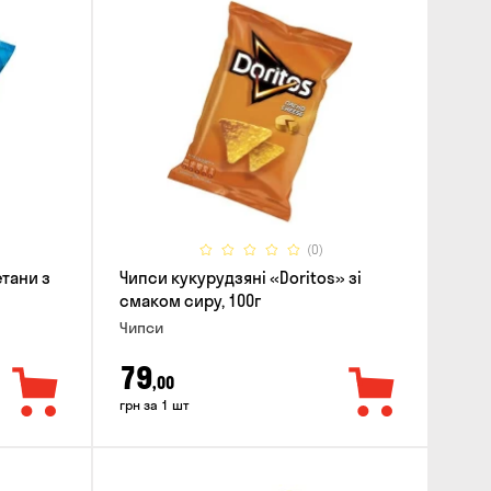
(0)
етани з
Чипси кукурудзяні «Doritos» зі
смаком сиру, 100г
Чипси
79
,00
грн за 1 шт