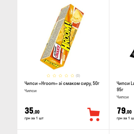
(0)
Чипси «Hroom» зі смаком сиру, 50г
Чипси La
95г
Чипси
Чипси
35
79
,00
,00
грн за 1 шт
грн за 1 ш