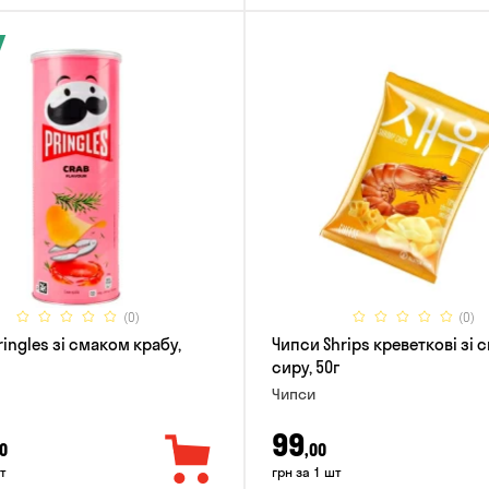
(0)
(0)
ingles зі смаком крабу,
Чипси Shrips креветкові зі
сиру, 50г
Чипси
99
0
,00
т
грн за 1 шт