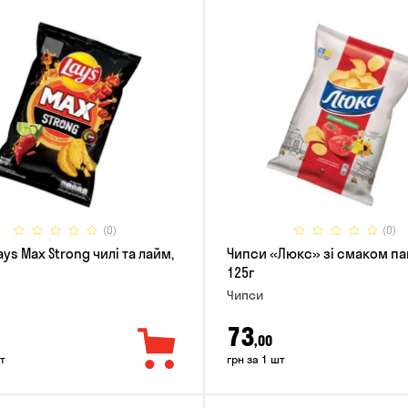
(0)
(0)
ys Max Strong чилі та лайм,
Чипси «Люкс» зі смаком па
125г
Чипси
73
,00
т
грн за 1 шт