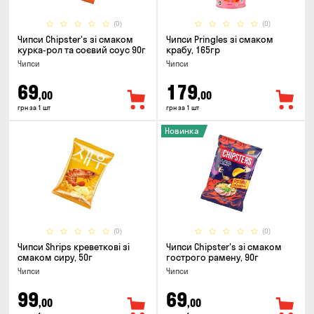
(0)
(0)
Чипси Chipster's зі смаком
Чипси Pringles зі смаком
курка-рол та соєвий соус 90г
крабу, 165гр
Чипси
Чипси
69
179
,00
,00
грн за 1 шт
грн за 1 шт
Новинка
(0)
(0)
Чипси Shrips креветкові зі
Чипси Chipster's зі смаком
смаком сиру, 50г
гострого рамену, 90г
Чипси
Чипси
99
69
,00
,00