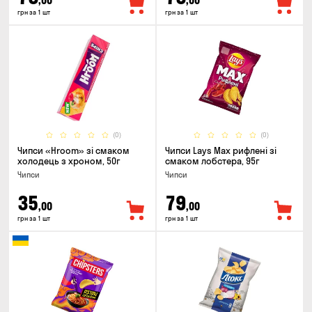
,00
,00
грн за 1 шт
грн за 1 шт
(0)
(0)
Чипси «Hroom» зі смаком
Чипси Lays Max рифлені зі
холодець з хроном, 50г
смаком лобстера, 95г
Чипси
Чипси
35
79
,00
,00
грн за 1 шт
грн за 1 шт