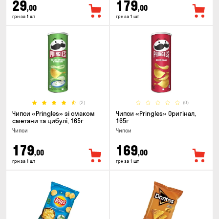
29
179
,00
,00
грн за 1 шт
грн за 1 шт
(2)
(0)
Чипси «Pringles» зі смаком
Чипси «Pringles» Оригінал,
сметани та цибулі, 165г
165г
Чипси
Чипси
179
169
,00
,00
грн за 1 шт
грн за 1 шт