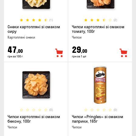
(1)
(2)
Снеки картопляні зі смаком
Чипси картопляні зі смаком
сиру
томату, 100г
Картопляні снеки
Чипси
47
29
,00
,00
грн за 100 г
грн за 1 шт
(0)
(0)
Чипси картопляні зі смаком
Чипси «Pringles» зі смаком
бекону, 100г
паприки, 165г
Чипси
Чипси