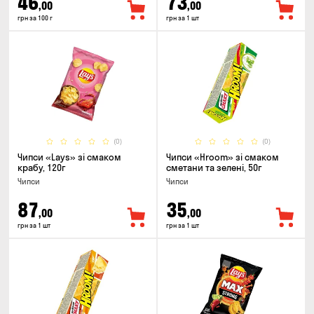
46
73
,00
,00
грн за 100 г
грн за 1 шт
(0)
(0)
Чипси «Lays» зі смаком
Чипси «Hroom» зі смаком
крабу, 120г
сметани та зелені, 50г
Чипси
Чипси
87
35
,00
,00
грн за 1 шт
грн за 1 шт