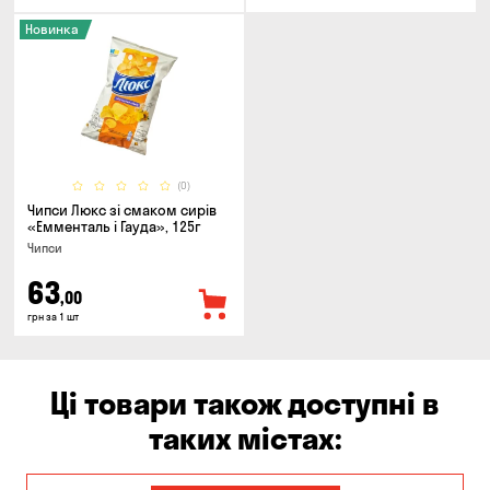
Новинка
(0)
Чипси Люкс зі смаком сирів
«Емменталь і Гауда», 125г
Чипси
63
,00
грн за 1 шт
Ці товари також доступні в
таких містах: