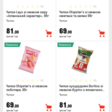
(0)
(0)
Чипси Lays зі смаком сиру
Чипси Chipster's зі смаком
«Іспанський характер», 95г
сметани та зелені 95г
Чипси
Чипси
81
69
,00
,00
грн за 1 шт
грн за 1 шт
Новинка
Новинка
(0)
(0)
Чипси Chipster's зі смаком
Чипси кукурудзяні Doritos зі
лобстера, 95г
смаком буріто з яловичиною,
90г
Чипси
Чипси
69
81
,00
,00
грн за 1 шт
грн за 1 шт