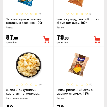
(0)
(0)
Чипси «Lays» зі смаком
Чипси кукурудзяні «Doritos»
сметани з зеленню, 120г
зі смаком сиру, 100г
Чипси
Чипси
87
79
,00
,00
грн за 1 шт
грн за 1 шт
(0)
(0)
Снеки «Трикутники»
Чипси рифлені «Люкс» зі
картопляні зі смаком
смаком лисичок, 125г
сметани з цибулею
Картопляні снеки
Чипси