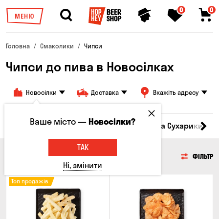
0
0
МЕНЮ
Головна
Смаколики
Чипси
Чипси до пива в Новосілках
Новосілки
Доставка
Вкажіть адресу
Ваше місто —
Новосілки?
Кукурудза
Насіння
Чипси
Грінки та Сухарики
З
ТАК
ЧИПСИ
ФІЛЬТР
Ні, змінити
Топ продажів