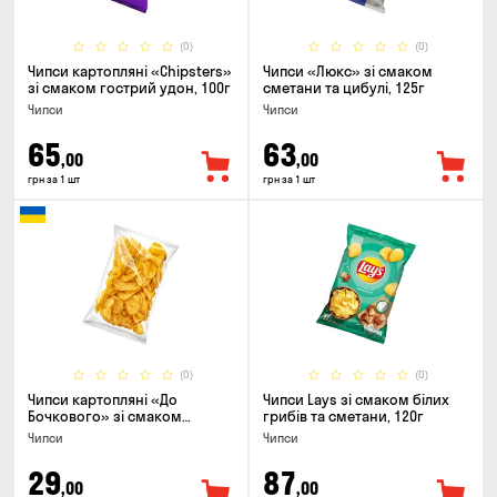
(0)
(0)
Чипси картопляні «Chipsters»
Чипси «Люкс» зі смаком
зі смаком гострий удон, 100г
сметани та цибулі, 125г
Чипси
Чипси
65
63
,00
,00
грн за 1 шт
грн за 1 шт
(0)
(0)
Чипси картоплянi «До
Чипси Lays зі смаком білих
Бочкового» зі смаком
грибів та сметани, 120г
сметани із зеленню, 100г
Чипси
Чипси
29
87
,00
,00