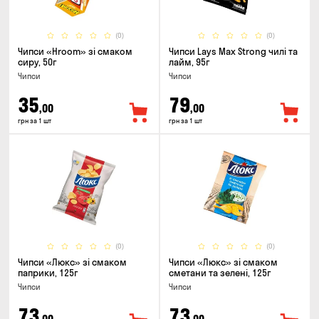
(0)
(0)
Чипси «Hroom» зі смаком
Чипси Lays Max Strong чилі та
сиру, 50г
лайм, 95г
Чипси
Чипси
35
79
,00
,00
грн за 1 шт
грн за 1 шт
(0)
(0)
Чипси «Люкс» зі смаком
Чипси «Люкс» зі смаком
паприки, 125г
сметани та зелені, 125г
Чипси
Чипси
73
73