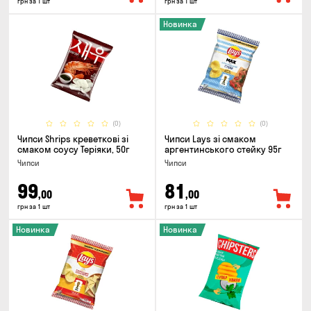
грн за 1 шт
грн за 1 шт
Новинка
(0)
(0)
Чипси Shrips креветкові зі
Чипси Lays зі смаком
смаком соусу Теріяки, 50г
аргентинського стейку 95г
Чипси
Чипси
99
81
,00
,00
грн за 1 шт
грн за 1 шт
Новинка
Новинка