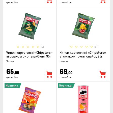
грн за 1 шт
грн за 1 шт
(0)
(0)
Чипси картопляні «Chipsters»
Чипси картопляні «Chipsters»
зі смаком сир та цибуля, 95г
зі смаком томат спайсі, 95г
Чипси
Чипси
65
69
,00
,00
грн за 1 шт
грн за 1 шт
Новинка
Новинка