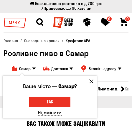
🚚 Безкоштовна доставка від 700 грн
⚡Привеземо до 90 хвилин
0
0
МЕНЮ
Головна
Сьогодні на кранах
Крафтове APA
Розливне пиво в Самар
Самар
Доставка
Вкажіть адресу
Ваше місто —
Самар?
Всі товари
Пиво
Сидр
Вино
Лимонад
Кв
ТАК
Ні, змінити
ВАС ТАКОЖ МОЖЕ ЗАЦІКАВИТИ