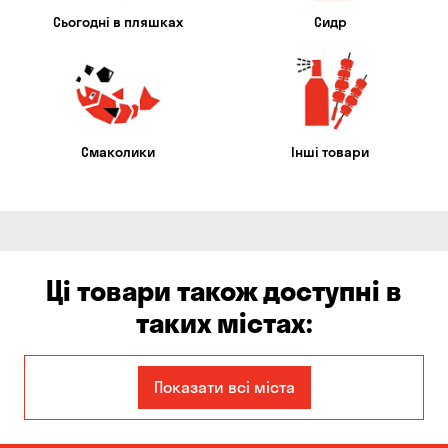
Сьогодні в пляшках
Сидр
Смаколики
Інші товари
Ці товари також доступні в
таких містах:
Єлизаветівка
Ірпінь
Показати всі міста
Авангард
Бабурка