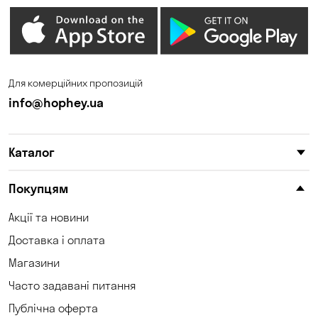
Гостомель
Дмитрівка
Дніпро
Зазим’є
Запоріжжя
Калинівка
Для комерційних пропозицій
Кам'янське
Кам'яні Потоки
info@hophey.ua
Карнаухівка
Катеринівка
Каталог
Келеберда
Київ
Клинці
Княжичі
Покупцям
Корсунці
Котівка
Акції та новини
Доставка і оплата
Коцюбинське
Кошари
Магазини
Красносілка
Кременчук
Часто задавані питання
Кривий Ріг
Кривуші
Публічна оферта