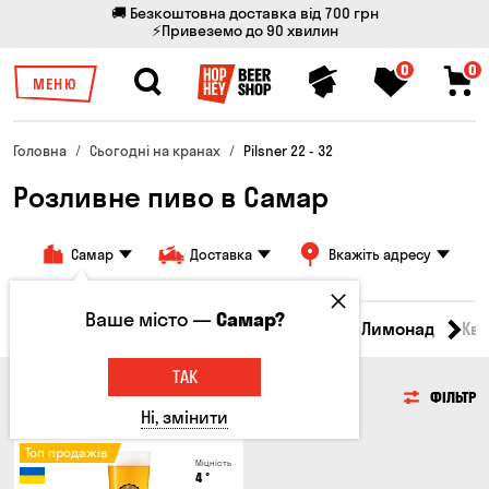
🚚 Безкоштовна доставка від 700 грн
⚡Привеземо до 90 хвилин
0
0
МЕНЮ
Головна
Сьогодні на кранах
Pilsner 22 - 32
Розливне пиво в Самар
Самар
Доставка
Вкажіть адресу
Ваше місто —
Самар?
Всі товари
Пиво
Сидр
Вино
Лимонад
Кв
ТАК
ПИВО
ФІЛЬТР
Ні, змінити
Топ продажів
Міцність
4
°