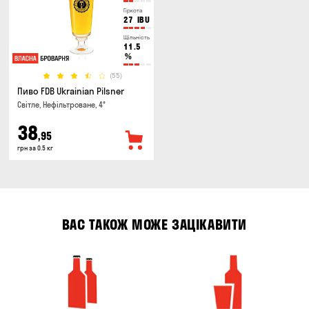
Гіркота
27
IBU
Щільність
11.5
%
(55)
Пиво FDB Ukrainian Pilsner
Світле, Нефільтроване, 4°
38
,95
грн за 0.5 кг
ВАС ТАКОЖ МОЖЕ ЗАЦІКАВИТИ