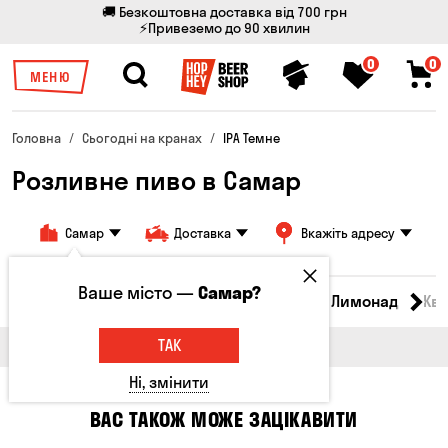
🚚 Безкоштовна доставка від 700 грн
⚡Привеземо до 90 хвилин
0
0
МЕНЮ
Головна
Сьогодні на кранах
IPA Темне
Розливне пиво в Самар
Самар
Доставка
Вкажіть адресу
Ваше місто —
Самар?
Всі товари
Пиво
Сидр
Вино
Лимонад
Кв
ТАК
Ні, змінити
ВАС ТАКОЖ МОЖЕ ЗАЦІКАВИТИ