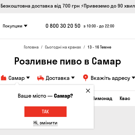
 Безкоштовна доставка від 700 грн
⚡Привеземо до 90 хви
0 800 30 20 50
Покупцям
з 10:00 - до 22:00
Головна
Сьогодні на кранах
13 - 16 Темне
Розливне пиво в Самар
Самар
Доставка
Вкажіть адресу
Ваше місто —
Самар?
Всі товари
Пиво
Сидр
Вино
Лимонад
Квас
ТАК
Ні, змінити