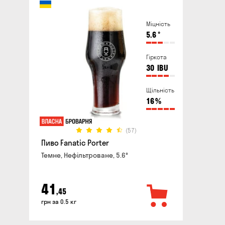
Міцність
5.6
°
Гіркота
30
IBU
Щільність
16
%
(57)
Пиво Fanatic Porter
Темне, Нефільтроване, 5.6°
41
,45
грн за 0.5 кг