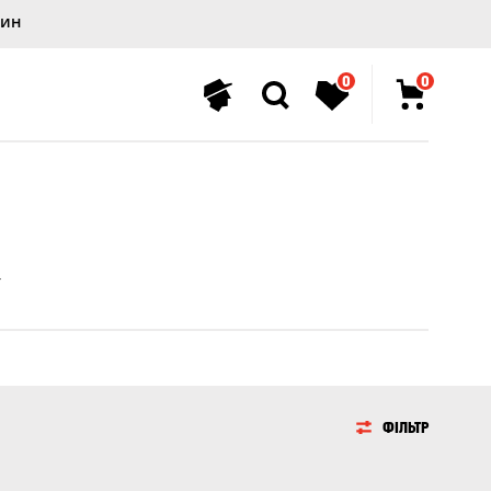
лин
0
0
ФІЛЬТР