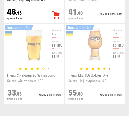
Світле, Нефільтроване, 4.7°
Світле, Фільтроване, 5°
46
41
,95
,00
Немає в наявності
грн за 0.5 кг
грн за 0.5 кг
Тільки онлайн
Тільки онлайн
Міцність
Міцність
4.7
°
6.3
°
Гіркота
Гіркота
11
IBU
20
IBU
Щільність
Щільність
11
%
16
%
(7)
(5)
Пиво Уманьпиво Waissburg
Пиво KLEПКА Golden Ale
Світле, Фільтроване, 4.7°
Світле, Нефільтроване, 6.3°
33
55
,95
,00
Немає в наявності
Немає в наявності
грн за 0.5 кг
грн за 0.5 кг