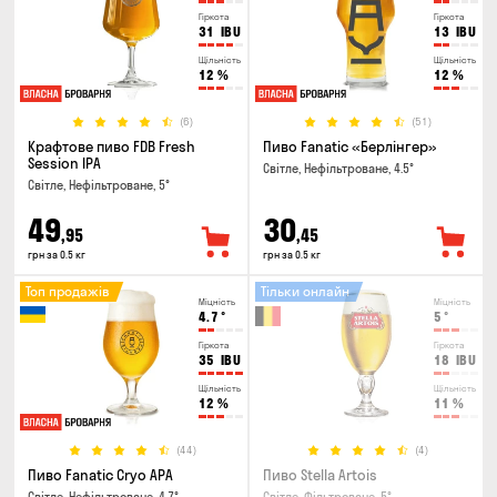
Гіркота
Гіркота
31
IBU
13
IBU
Щільність
Щільність
12
%
12
%
(6)
(51)
Крафтове пиво FDB Fresh
Пиво Fanatic «Берлінгер»
Session IPA
Світле, Нефільтроване, 4.5°
Світле, Нефільтроване, 5°
49
30
,95
,45
грн за 0.5 кг
грн за 0.5 кг
Топ продажів
Тільки онлайн
Міцність
Міцність
4.7
°
5
°
Гіркота
Гіркота
35
IBU
18
IBU
Щільність
Щільність
12
%
11
%
(44)
(4)
Пиво Fanatic Cryo APA
Пиво Stella Artois