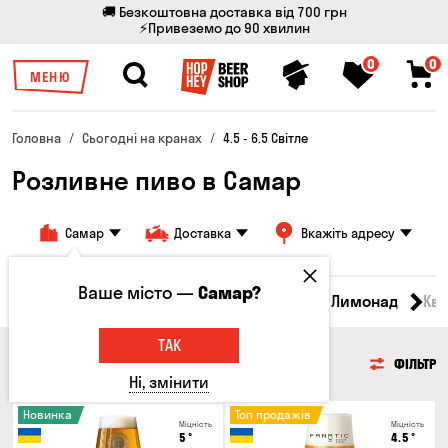
🚚 Безкоштовна доставка від 700 грн
⚡Привеземо до 90 хвилин
0
0
МЕНЮ
Головна
Сьогодні на кранах
4.5 - 6.5 Світле
Розливне пиво в Самар
Самар
Доставка
Вкажіть адресу
Ваше місто —
Самар?
Всі товари
Пиво
Сидр
Вино
Лимонад
Кв
ТАК
ПИВО
ФІЛЬТР
Ні, змінити
Новинка
Топ продажів
Міцність
Міцність
5
°
4.5
°