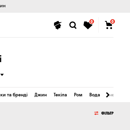
лин
0
0
і
ки та бренді
Джин
Текіла
Ром
Вода
Енергетичн
ФІЛЬТР