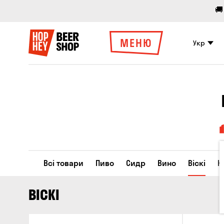
🚚
МЕНЮ
Укр
Всі товари
Пиво
Сидр
Вино
Віскі
К
ВІСКІ