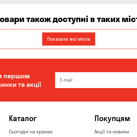
товари також доступні в таких міс
Кам'янське
Київ
Кропивницький
Показати всі міста
я першим
инки та акції
Каталог
Покупцям
Сьогодні на кранах
Акції та новини