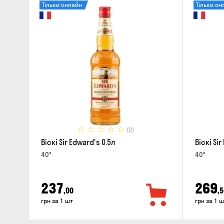
Тільки онлайн
Тільки он
(0)
Віскі Sir Edward's 0.5л
Віскі Si
40°
40°
237
269
,00
,5
грн за 1 шт
грн за 1 ш