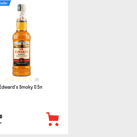
лайн
(0)
r Edward's Smoky 0.5л
0
т