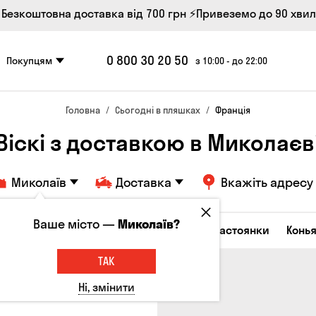
 Безкоштовна доставка від 700 грн
⚡Привеземо до 90 хви
0 800 30 20 50
Покупцям
з 10:00 - до 22:00
Головна
Сьогодні в пляшках
Франція
Віскі з доставкою в Миколаєв
Миколаїв
Доставка
Вкажіть адресу
Ваше місто —
Миколаїв?
октейлі
Горілка
Соджу
Лікери та настоянки
Конья
ТАК
Ні, змінити