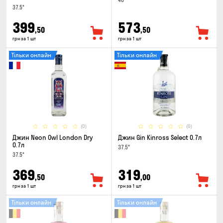
40°
37.5°
399
573
,50
,50
грн за 1 шт
грн за 1 шт
Тільки онлайн
Тільки онлайн
(0)
(0)
Джин Neon Owl London Dry
Джин Gin Kinross Select 0.7л
0.7л
37.5°
37.5°
369
319
,50
,00
грн за 1 шт
грн за 1 шт
Тільки онлайн
Тільки онлайн