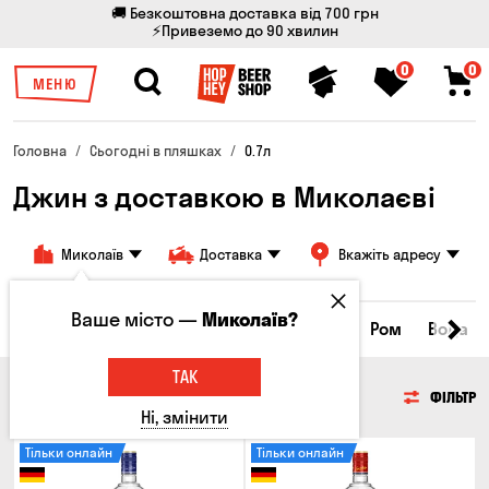
🚚 Безкоштовна доставка від 700 грн
⚡Привеземо до 90 хвилин
0
0
МЕНЮ
Головна
Сьогодні в пляшках
0.7л
Джин з доставкою в Миколаєві
Миколаїв
Доставка
Вкажіть адресу
Ваше місто —
Миколаїв?
нки
Коньяки та бренді
Джин
Текіла
Ром
Вода
ТАК
ДЖИН
ФІЛЬТР
Ні, змінити
Тільки онлайн
Тільки онлайн