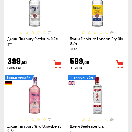
(0)
(0)
Джин Finsbury Platinum 0.7л
Джин Finsbury London Dry Gin
0.7л
47°
37.5°
399
599
,50
,00
грн за 1 шт
грн за 1 шт
Тільки онлайн
Тільки онлайн
(0)
(0)
Джин Finsbury Wild Strawberry
Джин Beefeater 0.7л
0.7л