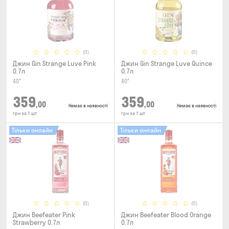
(0)
(0)
Джин Gin Strange Luve Pink
Джин Gin Strange Luve Quince
0.7л
0.7л
40°
40°
359
359
,00
,00
Немає в наявності
Немає в наявності
грн за 1 шт
грн за 1 шт
Тільки онлайн
Тільки онлайн
(0)
(0)
Джин Beefeater Pink
Джин Beefeater Blood Orange
Strawberry 0.7л
0.7л