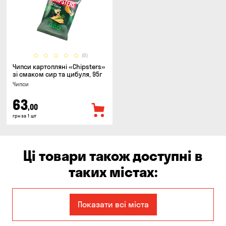
(0)
Чипси картопляні «Chipsters»
зі смаком сир та цибуля, 95г
Чипси
63
,00
грн за 1 шт
Ці товари також доступні в
таких містах:
Єлизаветівка
Вишгород
Показати всі міста
Гнідин
Дніпро