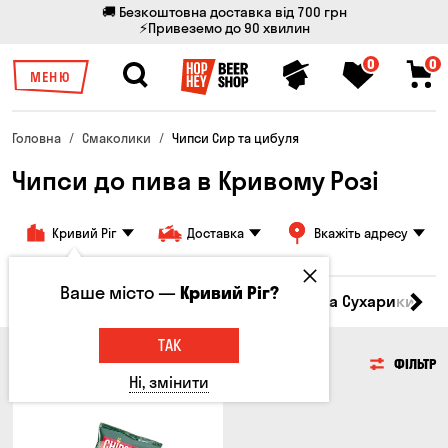
🚚 Безкоштовна доставка від 700 грн
⚡Привеземо до 90 хвилин
0
0
МЕНЮ
Головна
Смаколики
Чипси Сир та цибуля
Чипси до пива в Кривому Розі
Кривий Ріг
Доставка
Вкажіть адресу
Ваше місто —
Кривий Ріг?
Кукурудза
Насіння
Чипси
Грінки та Сухарики
З
ТАК
ЧИПСИ
ФІЛЬТР
Ні, змінити