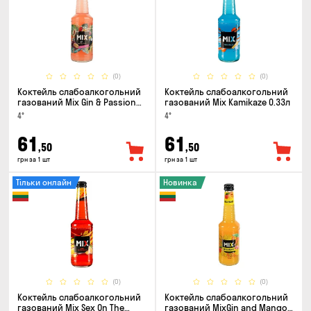
(0)
(0)
Коктейль слабоалкогольний
Коктейль слабоалкогольний
газований Mix Gin & Passion
газований Mix Kamikaze 0.33л
fruit 0.33л
4°
4°
61
61
,50
,50
грн за 1 шт
грн за 1 шт
Тільки онлайн
Новинка
(0)
(0)
Коктейль слабоалкогольний
Коктейль слабоалкогольний
газований Mix Sex On The
газований MixGin and Mango