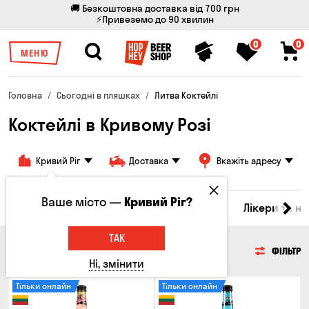
🚚 Безкоштовна доставка від 700 грн
⚡Привеземо до 90 хвилин
0
0
МЕНЮ
Головна
Сьогодні в пляшках
Литва Коктейлі
Коктейлі в Кривому Розі
Кривий Ріг
Доставка
Вкажіть адресу
Ваше місто —
Кривий Ріг?
Сидр
Вино
Віскі
Коктейлі
Соджу
Лікери та н
ТАК
КОКТЕЙЛІ
ФІЛЬТР
Ні, змінити
Тільки онлайн
Тільки онлайн