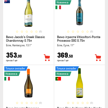
Новинка
(0)
(0)
Вино Jacob's Creek Classic
Вино ігристе Viticoltori-Ponte
Chardonnay 0.75л
Prosecco DOC 0.75л
Біле, Напівсухе, 13.1°
Біле, Сухе, 11°
353
369
,00
,50
грн за 1 шт
грн за 1 шт
Тільки онлайн
Тільки онлайн
Новинка
Новинка
(0)
(0)