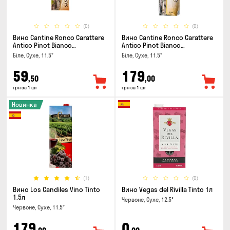
(0)
(0)
Вино Cantine Ronco Carattere
Вино Cantine Ronco Carattere
Antico Pinot Bianco
Antico Pinot Bianco
Chardonnay Rubicone IGT 0.25л
Chardonnay Rubicone IGT 1л
Біле, Сухе, 11.5°
Біле, Сухе, 11.5°
59
179
,50
,00
грн за 1 шт
грн за 1 шт
Новинка
(1)
(0)
Вино Los Candiles Vino Tinto
Вино Vegas del Rivilla Tinto 1л
1.5л
Червоне, Сухе, 12.5°
Червоне, Сухе, 11.5°
179
0