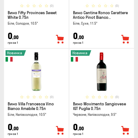
(0)
(0)
Вино Fifty Provinces Sweet
Вино Cantine Ronco Carattere
White 0.75л
Antico Pinot Bianco
Chardonnay Rubicone IGT 0.25л
Біле, Солодке, 10.5°
Біле, Сухе, 11.5°
0
0
,00
,00
грн за 1
грн за 1
Новинка
Новинка
(0)
(0)
Вино Villa Francesca Vino
Вино Movimento Sangiovese
Bianco Amabile 0.75л
IGT Puglia 0.75л
Біле, Напівсолодке, 10.5°
Червоне, Напівсолодке, 9.5°
0
0
,00
,00
грн за 1
грн за 1