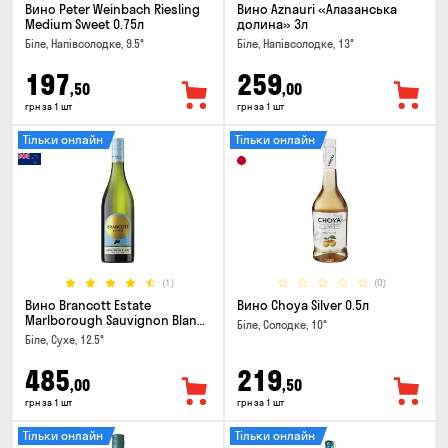
Вино Peter Weinbach Riesling
Вино Aznauri «Алазанська
Medium Sweet 0.75л
долина» 3л
Біле, Напівсолодке, 9.5°
Біле, Напівсолодке, 13°
197
259
,50
,00
грн за 1 шт
грн за 1 шт
Тільки онлайн
Тільки онлайн
(1)
(0)
Вино Brancott Estate
Вино Choya Silver 0.5л
Marlborough Sauvignon Blanc
Біле, Солодке, 10°
0.75л
Біле, Сухе, 12.5°
485
219
,00
,50
грн за 1 шт
грн за 1 шт
Тільки онлайн
Тільки онлайн