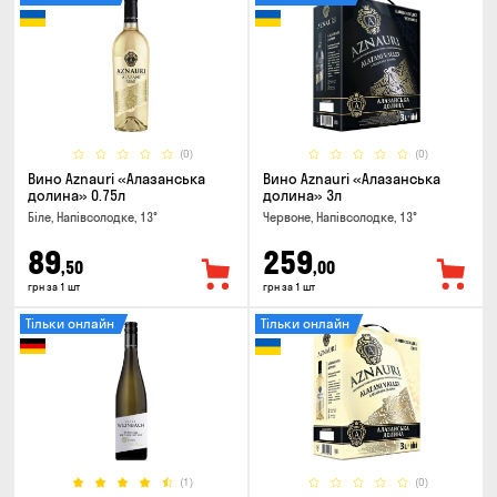
(0)
(0)
Вино Aznauri «Алазанська
Вино Aznauri «Алазанська
долина» 0.75л
долина» 3л
Біле, Напівсолодке, 13°
Червоне, Напівсолодке, 13°
89
259
,50
,00
грн за 1 шт
грн за 1 шт
Тільки онлайн
Тільки онлайн
(1)
(0)