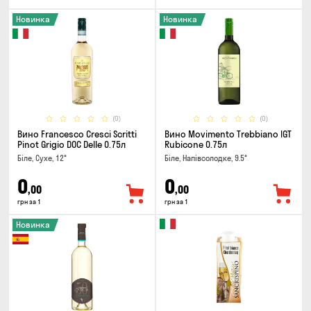
Новинка
Новинка
(0)
(0)
Вино Francesco Cresci Scritti
Вино Movimento Trebbiano IGT
Pinot Grigio DOC Delle 0.75л
Rubicone 0.75л
Біле, Сухе, 12°
Біле, Напівсолодке, 9.5°
0
0
,00
,00
грн за 1
грн за 1
Новинка