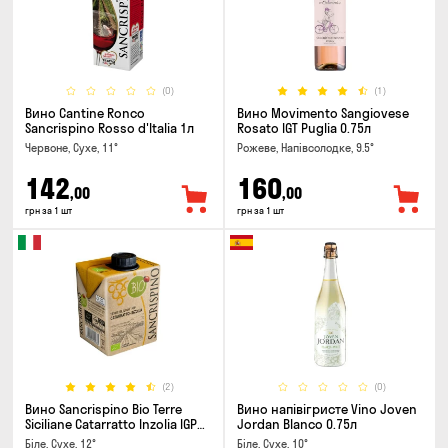
(0)
(1)
Вино Cantine Ronco
Вино Movimento Sangiovese
Sancrispino Rosso d'Italia 1л
Rosato IGT Puglia 0.75л
Червоне, Сухе, 11°
Рожеве, Напівсолодке, 9.5°
142
160
,00
,00
грн за 1 шт
грн за 1 шт
(2)
(0)
Вино Sancrispino Bio Terre
Вино напівігристе Vino Joven
Siciliane Catarratto Inzolia IGP
Jordan Blanco 0.75л
0.5л
Біле, Сухе, 12°
Біле, Сухе, 10°