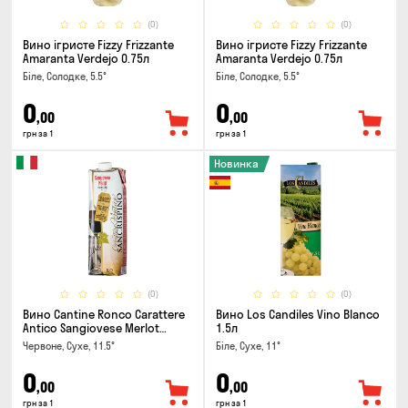
(0)
(0)
Вино ігристе Fizzy Frizzante
Вино ігристе Fizzy Frizzante
Amaranta Verdejo 0.75л
Amaranta Verdejo 0.75л
Біле, Солодке, 5.5°
Біле, Солодке, 5.5°
0
0
,00
,00
грн за 1
грн за 1
Новинка
(0)
(0)
Вино Cantine Ronco Carattere
Вино Los Candiles Vino Blanco
Antico Sangiovese Merlot
1.5л
Rubicone IGT 1л
Червоне, Сухе, 11.5°
Біле, Сухе, 11°
0
0
,00
,00
грн за 1
грн за 1