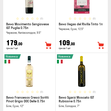
(0)
(0)
Вино Movimento Sangiovese
Вино Vegas del Rivilla Tinto 1л
IGT Puglia 0.75л
Червоне, Сухе, 12.5°
Червоне, Напівсолодке, 9.5°
179
109
,00
,00
грн за 1 шт
грн за 1 шт
Новинка
Новинка
(0)
(0)
Вино Francesco Cresci Scritti
Вино Sgarzi Moscato IGT
Pinot Grigio DOC Delle 0.75л
Rubicone 0.75л
Біле, Сухе, 12°
Біле, Солодке, 7°