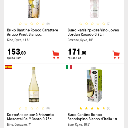
(0)
(0)
Вино Cantine Ronco Carattere
Вино напівігристе Vino Joven
Antico Pinot Bianco
Jordan Rosado 0.75л
Chardonnay Rubicone IGT 1л
Біле, Сухе, 11.5°
Рожеве, Сухе, 10°
153
171
,00
,00
грн за 1 шт
грн за 1 шт
(0)
(2)
Коктейль винний Frizzante
Вино Cantine Ronco
Moscatel Cal Y Canto 0.75л
Sancrispino Bianco d'Italia 1л
Біле, Солодке, 7°
Біле, Сухе, 10.5°