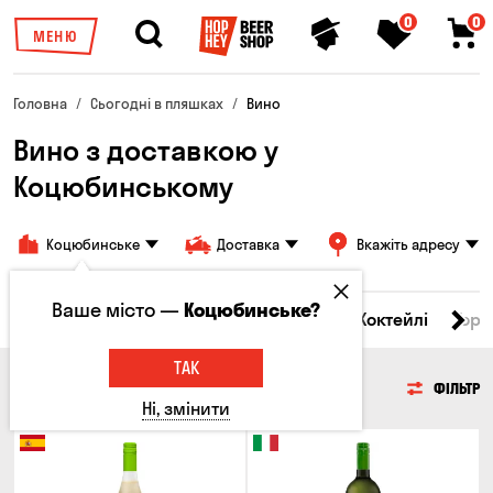
0
0
МЕНЮ
Головна
Сьогодні в пляшках
Вино
Вино з доставкою у
Коцюбинському
Коцюбинське
Доставка
Вкажіть адресу
Ваше місто —
Коцюбинське?
і товари
Пиво
Сидр
Вино
Віскі
Коктейлі
Горі
ТАК
ВИНО
ФІЛЬТР
Ні, змінити