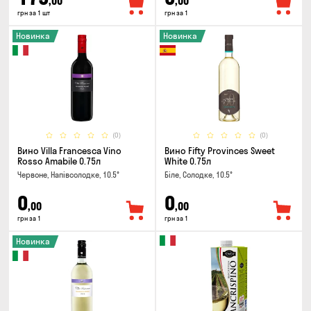
,00
,00
грн за 1 шт
грн за 1
Новинка
Новинка
(0)
(0)
Вино Villa Francesca Vino
Вино Fifty Provinces Sweet
Rosso Amabile 0.75л
White 0.75л
Червоне, Напівсолодке, 10.5°
Біле, Солодке, 10.5°
0
0
,00
,00
грн за 1
грн за 1
Новинка