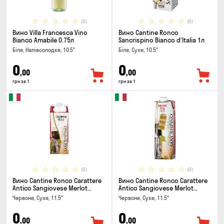
(0)
(0)
Вино Villa Francesca Vino
Вино Cantine Ronco
Bianco Amabile 0.75л
Sancrispino Bianco d'Italia 1л
Біле, Напівсолодке, 10.5°
Біле, Сухе, 10.5°
0
0
,00
,00
грн за 1
грн за 1
(0)
(0)
Вино Cantine Ronco Carattere
Вино Cantine Ronco Carattere
Antico Sangiovese Merlot
Antico Sangiovese Merlot
Rubicone IGT 0.25л
Rubicone IGT 1л
Червоне, Сухе, 11.5°
Червоне, Сухе, 11.5°
0
0
,00
,00