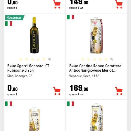
0
149
,00
,00
грн за 1
грн за 1 шт
Новинка
(0)
(0)
Вино Sgarzi Moscato IGT
Вино Cantine Ronco Carattere
Rubicone 0.75л
Antico Sangiovese Merlot
Rubicone IGT 1л
Біле, Солодке, 7°
Червоне, Сухе, 11.5°
0
169
,00
,00
грн за 1
грн за 1 шт