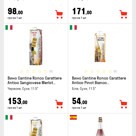
98
171
,00
,00
грн за 1 шт
грн за 1 шт
(0)
(0)
Вино Cantine Ronco Carattere
Вино Cantine Ronco Carattere
Antico Sangiovese Merlot
Antico Pinot Bianco
Rubicone IGT 1л
Chardonnay Rubicone IGT 0.25л
Червоне, Сухе, 11.5°
Біле, Сухе, 11.5°
153
54
,00
,00
грн за 1 шт
грн за 1 шт