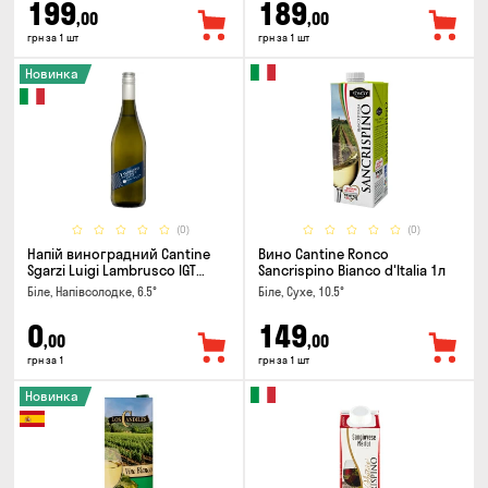
199
189
,00
,00
грн за 1 шт
грн за 1 шт
Новинка
(0)
(0)
Напій виноградний Cantine
Вино Cantine Ronco
Sgarzi Luigi Lambrusco IGT
Sancrispino Bianco d'Italia 1л
Emilia Bianca Frizziante 0.75л
Біле, Напівсолодке, 6.5°
Біле, Сухе, 10.5°
0
149
,00
,00
грн за 1
грн за 1 шт
Новинка