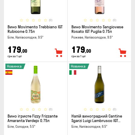
(0)
(0)
Вино Movimento Trebbiano IGT
Вино Movimento Sangiovese
Rubicone 0.75л
Rosato IGT Puglia 0.75л
Біле, Напівсолодке, 9.5°
Рожеве, Напівсолодке, 9.5°
179
179
,00
,00
грн за 1 шт
грн за 1 шт
Новинка
Новинка
(0)
(0)
Вино ігристе Fizzy Frizzante
Напій виноградний Cantine
Amaranta Verdejo 0.75л
Sgarzi Luigi Lambrusco IGT
Emilia Bianca Frizziante 0.75л
Біле, Солодке, 5.5°
Біле, Напівсолодке, 6.5°