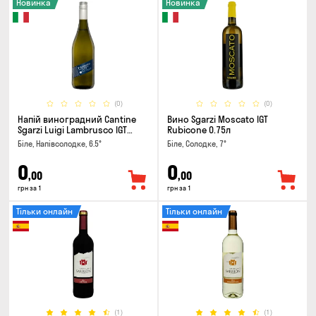
Новинка
Новинка
(0)
(0)
Напій виноградний Cantine
Вино Sgarzi Moscato IGT
Sgarzi Luigi Lambrusco IGT
Rubicone 0.75л
Emilia Bianca Frizziante 0.75л
Біле, Напівсолодке, 6.5°
Біле, Солодке, 7°
0
0
,00
,00
грн за 1
грн за 1
Тільки онлайн
Тільки онлайн
(1)
(1)