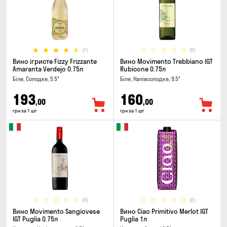
(1)
(0)
Вино ігристе Fizzy Frizzante
Вино Movimento Trebbiano IGT
Amaranta Verdejo 0.75л
Rubicone 0.75л
Біле, Солодке, 5.5°
Біле, Напівсолодке, 9.5°
193
160
,00
,00
грн за 1 шт
грн за 1 шт
(0)
(0)
Вино Movimento Sangiovese
Вино Ciao Primitivo Merlot IGT
IGT Puglia 0.75л
Puglia 1л