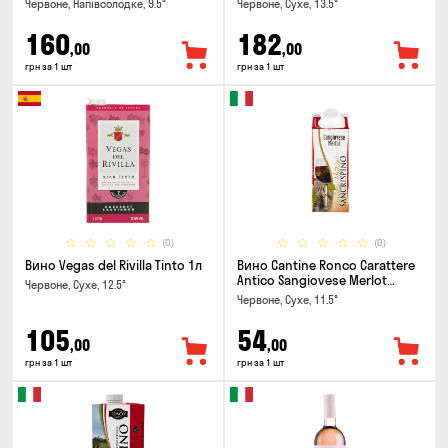
Червоне, Напівсолодке, 9.5°
Червоне, Сухе, 13.5°
160
182
,00
,00
грн за 1 шт
грн за 1 шт
(0)
(0)
Вино Vegas del Rivilla Tinto 1л
Вино Cantine Ronco Carattere
Antico Sangiovese Merlot
Червоне, Сухе, 12.5°
Rubicone IGT 0.25л
Червоне, Сухе, 11.5°
105
54
,00
,00
грн за 1 шт
грн за 1 шт