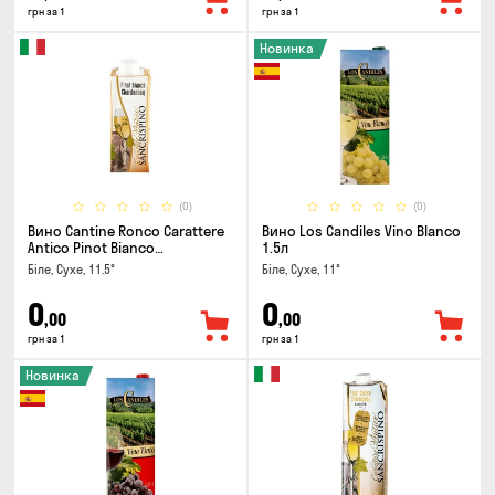
грн за 1
грн за 1
Новинка
(0)
(0)
Вино Cantine Ronco Carattere
Вино Los Candiles Vino Blanco
Antico Pinot Bianco
1.5л
Chardonnay Rubicone IGT 0.25л
Біле, Сухе, 11.5°
Біле, Сухе, 11°
0
0
,00
,00
грн за 1
грн за 1
Новинка