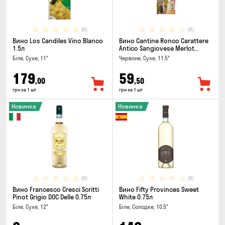
(0)
(0)
Вино Los Candiles Vino Blanco
Вино Cantine Ronco Carattere
1.5л
Antico Sangiovese Merlot
Rubicone IGT 0.25л
Біле, Сухе, 11°
Червоне, Сухе, 11.5°
179
59
,00
,50
грн за 1 шт
грн за 1 шт
Новинка
Новинка
(0)
(0)
Вино Francesco Cresci Scritti
Вино Fifty Provinces Sweet
Pinot Grigio DOC Delle 0.75л
White 0.75л
Біле, Сухе, 12°
Біле, Солодке, 10.5°