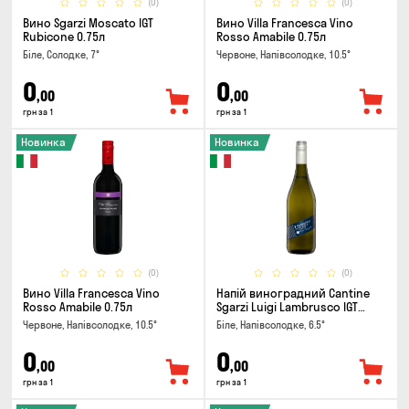
(0)
(0)
Вино Sgarzi Moscato IGT
Вино Villa Francesca Vino
Rubicone 0.75л
Rosso Amabile 0.75л
Біле, Солодке, 7°
Червоне, Напівсолодке, 10.5°
0
0
,00
,00
грн за 1
грн за 1
Новинка
Новинка
(0)
(0)
Вино Villa Francesca Vino
Напій виноградний Cantine
Rosso Amabile 0.75л
Sgarzi Luigi Lambrusco IGT
Emilia Bianca Frizziante 0.75л
Червоне, Напівсолодке, 10.5°
Біле, Напівсолодке, 6.5°
0
0
,00
,00
грн за 1
грн за 1