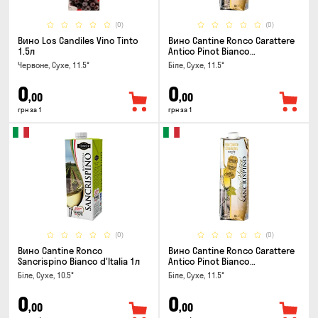
(0)
(0)
Вино Los Candiles Vino Tinto
Вино Cantine Ronco Carattere
1.5л
Antico Pinot Bianco
Chardonnay Rubicone IGT 1л
Червоне, Сухе, 11.5°
Біле, Сухе, 11.5°
0
0
,00
,00
грн за 1
грн за 1
(0)
(0)
Вино Cantine Ronco
Вино Cantine Ronco Carattere
Sancrispino Bianco d'Italia 1л
Antico Pinot Bianco
Chardonnay Rubicone IGT 1л
Біле, Сухе, 10.5°
Біле, Сухе, 11.5°
0
0
,00
,00