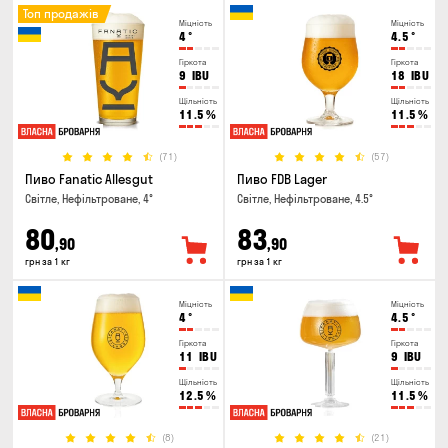
Топ продажів
Міцність
Міцність
4
°
4.5
°
Гіркота
Гіркота
9
IBU
18
IBU
Щільність
Щільність
11.5
%
11.5
%
(71)
(57)
Пиво Fanatic Allesgut
Пиво FDB Lager
Світле, Нефільтроване, 4°
Світле, Нефільтроване, 4.5°
80
83
,90
,90
грн за 1 кг
грн за 1 кг
Міцність
Міцність
4
°
4.5
°
Гіркота
Гіркота
11
IBU
9
IBU
Щільність
Щільність
12.5
%
11.5
%
(8)
(21)