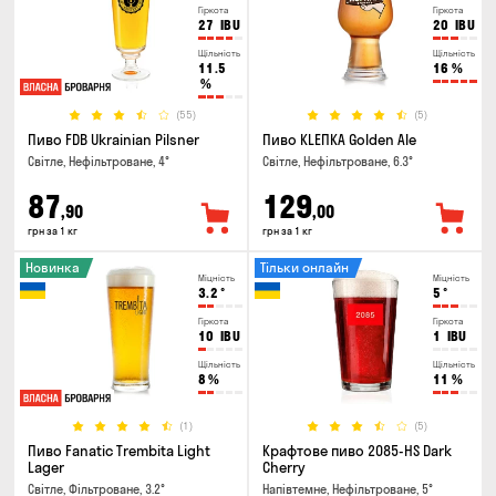
Гіркота
Гіркота
27
IBU
20
IBU
Щільність
Щільність
11.5
16
%
%
(55)
(5)
Пиво FDB Ukrainian Pilsner
Пиво KLEПКА Golden Ale
Світле, Нефільтроване, 4°
Світле, Нефільтроване, 6.3°
87
129
,90
,00
грн за 1 кг
грн за 1 кг
Новинка
Тільки онлайн
Міцність
Міцність
3.2
°
5
°
Гіркота
Гіркота
10
IBU
1
IBU
Щільність
Щільність
8
%
11
%
(1)
(5)
Пиво Fanatic Trembita Light
Крафтове пиво 2085-HS Dark
Lager
Cherry
Світле, Фільтроване, 3.2°
Напівтемне, Нефільтроване, 5°