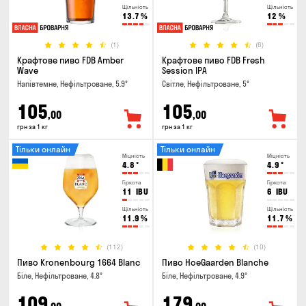
Щільність
Щільність
13.7
%
12
%
(1)
(6)
Крафтове пиво FDB Amber
Крафтове пиво FDB Fresh
Wave
Session IPA
Напівтемне, Нефільтроване, 5.9°
Світле, Нефільтроване, 5°
105
105
,00
,00
грн за 1 кг
грн за 1 кг
Тільки онлайн
Тільки онлайн
Міцність
Міцність
4.8
°
4.9
°
Гіркота
Гіркота
11
IBU
6
IBU
Щільність
Щільність
11.9
%
11.7
%
(112)
(10)
Пиво Kronenbourg 1664 Blanc
Пиво HoeGaarden Blanche
Біле, Нефільтроване, 4.8°
Біле, Нефільтроване, 4.9°
109
179