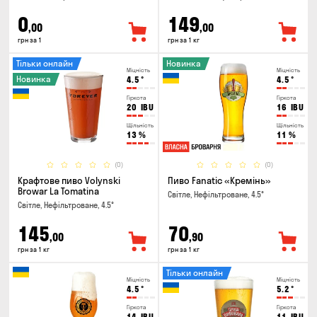
0
149
,00
,00
грн за 1
грн за 1 кг
Тільки онлайн
Новинка
Міцність
Міцність
Новинка
4.5
°
4.5
°
Гіркота
Гіркота
20
IBU
16
IBU
Щільність
Щільність
13
%
11
%
(0)
(0)
Крафтове пиво Volynski
Пиво Fanatic «Кремінь»
Browar La Tomatina
Світле, Нефільтроване, 4.5°
Світле, Нефільтроване, 4.5°
145
70
,00
,90
грн за 1 кг
грн за 1 кг
Тільки онлайн
Міцність
Міцність
4.5
°
5.2
°
Гіркота
Гіркота
14
IBU
11
IBU