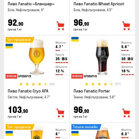
Пиво Fanatic «Бланшер»
Пиво Fanatic Wheat Apricot
Біле, Нефільтроване, 4°
Біле, Нефільтроване, 4.5°
92
96
,90
,90
грн за 1 кг
грн за 1 кг
Топ продажів
Міцність
Міцність
4.7
°
5.6
°
Гіркота
Гіркота
35
IBU
30
IBU
Щільність
Щільність
12
%
16
%
(44)
(57)
Пиво Fanatic Cryo APA
Пиво Fanatic Porter
Світле, Нефільтроване, 4.7°
Темне, Нефільтроване, 5.6°
103
96
,90
,90
грн за 1 кг
грн за 1 кг
Топ продажів
Тільки онлайн
Міцність
Міцність
4
°
6.3
°