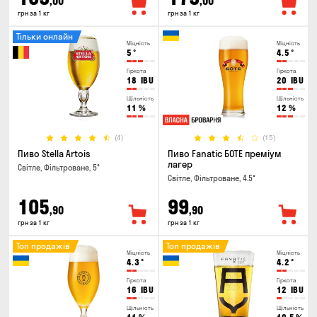
,00
,00
грн за 1 кг
грн за 1 кг
Тільки онлайн
Міцність
Міцність
5
°
4.5
°
Гіркота
Гіркота
18
IBU
20
IBU
Щільність
Щільність
11
%
12
%
(4)
(15)
Пиво Stella Artois
Пиво Fanatic БОТЕ преміум
лагер
Світле, Фільтроване, 5°
Світле, Фільтроване, 4.5°
105
99
,90
,90
грн за 1 кг
грн за 1 кг
Топ продажів
Топ продажів
Міцність
Міцність
4.3
°
4.2
°
Гіркота
Гіркота
16
IBU
12
IBU
Щільність
Щільність