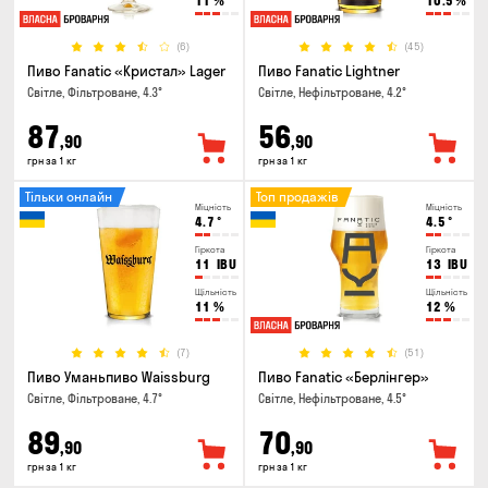
11
%
10.5
%
(6)
(45)
Пиво Fanatic «Кристал» Lager
Пиво Fanatic Lightner
Світле, Фільтроване, 4.3°
Світле, Нефільтроване, 4.2°
87
56
,90
,90
грн за 1 кг
грн за 1 кг
Тільки онлайн
Топ продажів
Міцність
Міцність
4.7
°
4.5
°
Гіркота
Гіркота
11
IBU
13
IBU
Щільність
Щільність
11
%
12
%
(7)
(51)
Пиво Уманьпиво Waissburg
Пиво Fanatic «Берлінгер»
Світле, Фільтроване, 4.7°
Світле, Нефільтроване, 4.5°
89
70
,90
,90
грн за 1 кг
грн за 1 кг