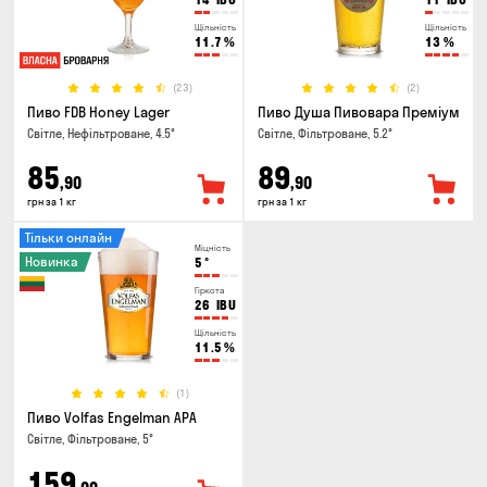
Щільність
Щільність
11.7
%
13
%
(23)
(2)
Пиво FDB Honey Lager
Пиво Душа Пивовара Преміум
Світле, Нефільтроване, 4.5°
Світле, Фільтроване, 5.2°
85
89
,90
,90
грн за 1 кг
грн за 1 кг
Тільки онлайн
Міцність
Новинка
5
°
Гіркота
26
IBU
Щільність
11.5
%
(1)
Пиво Volfas Engelman APA
Світле, Фільтроване, 5°
159