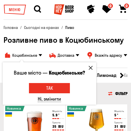
0
0
МЕНЮ
Головна
Сьогодні на кранах
Пиво
Розливне пиво в Коцюбинському
Коцюбинське
Доставка
Вкажіть адресу
Ваше місто —
Коцюбинське?
Всі товари
Пиво
Сидр
Вино
Лимонад
Кв
ТАК
ПИВО
ФІЛЬТР
Ні, змінити
Новинка
Новинка
Міцність
Міцність
5.9
°
5
°
Гіркота
Гіркота
35
IBU
31
IBU