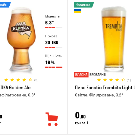
лайн
Новинка
Міцність
6.3
°
Гіркота
20
IBU
Щільність
16
%
(5)
(1)
ПКА Golden Ale
Пиво Fanatic Trembita Light 
ефільтроване, 6.3°
Світле, Фільтроване, 3.2°
0
0
,00
г
грн за 1