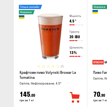
Тільки онлайн
Новинка
Новинка
Міцність
4.5
°
Гіркота
20
IBU
Щільність
13
%
(0)
Крафтове пиво Volynski Browar La
Пиво Fa
Tomatina
Світле, Н
Світле, Нефільтроване, 4.5°
145
70
,00
,90
грн за 1 кг
грн за 1 к