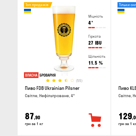
Топ продажів
Тільки он
Міцність
4
°
Гіркота
27
IBU
Щільність
11.5
%
(55)
Пиво FDB Ukrainian Pilsner
Пиво KLE
Світле, Нефільтроване, 4°
Світле, Н
87
129
,90
,0
грн за 1 кг
грн за 1 к