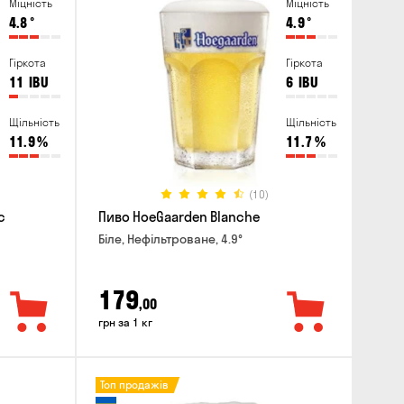
Міцність
Міцність
4.8
°
4.9
°
Гіркота
Гіркота
11
IBU
6
IBU
Щільність
Щільність
11.9
%
11.7
%
(10)
c
Пиво HoeGaarden Blanche
Біле, Нефільтроване, 4.9°
179
,00
грн за 1 кг
Топ продажів