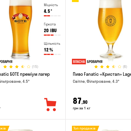
Міцність
4.5
°
Гіркота
20
IBU
Щільність
12
%
(15)
(6)
natic БОТЕ преміум лагер
Пиво Fanatic «Кристал» Lag
ільтроване, 4.5°
Світле, Фільтроване, 4.3°
87
,90
г
грн за 1 кг
ажів
Топ продажів