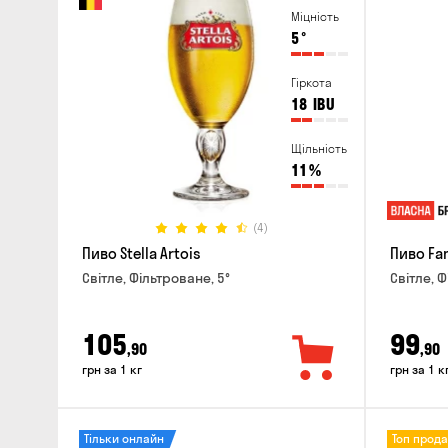
Міцність
5
°
Гіркота
18
IBU
Щільність
11
%
(4)
Пиво Stella Artois
Пиво Fa
Світле, Фільтроване, 5°
Світле, Ф
105
99
,90
,90
грн за 1 кг
грн за 1 к
Тільки онлайн
Топ прод