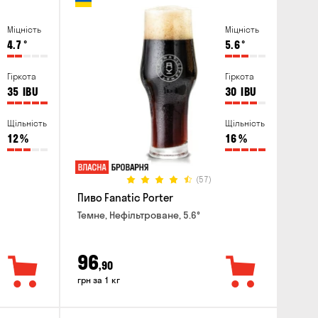
Міцність
Міцність
4.7
°
5.6
°
Гіркота
Гіркота
35
IBU
30
IBU
Щільність
Щільність
12
%
16
%
(57)
Пиво Fanatic Porter
Темне, Нефільтроване, 5.6°
96
,90
грн за 1 кг