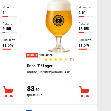
Міцність
Міцність
4
°
4.5
°
Гіркота
Гіркота
9
IBU
18
IBU
Щільність
Щільність
11.5
%
11.5
%
(57)
Пиво FDB Lager
Світле, Нефільтроване, 4.5°
83
,90
грн за 1 кг