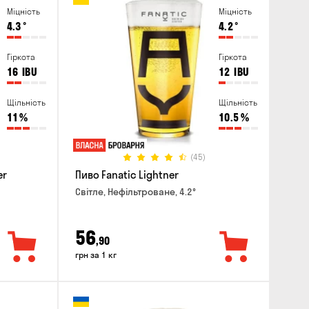
Міцність
Міцність
4.3
°
4.2
°
Гіркота
Гіркота
16
IBU
12
IBU
Щільність
Щільність
11
%
10.5
%
(45)
er
Пиво Fanatic Lightner
Світле, Нефільтроване, 4.2°
56
,90
грн за 1 кг