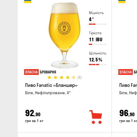
Міцність
4
°
Гіркота
11
IBU
Щільність
12.5
%
(8)
Пиво Fanatic «Бланшер»
Пиво Fan
Біле, Нефільтроване, 4°
Біле, Неф
92
96
,90
,90
грн за 1 кг
грн за 1 к