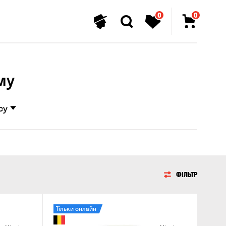
0
0
му
су
ФІЛЬТР
Тільки онлайн