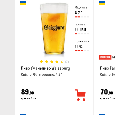
Міцність
4.7
°
Гіркота
11
IBU
Щільність
11
%
(7)
Пиво Уманьпиво Waissburg
Пиво Fa
Світле, Фільтроване, 4.7°
Світле, Н
89
70
,90
,90
грн за 1 кг
грн за 1 к