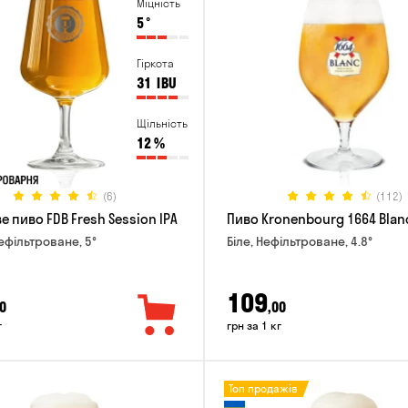
Міцність
5
°
Гіркота
31
IBU
Щільність
12
%
(6)
(112)
 пиво FDB Fresh Session IPA
Пиво Kronenbourg 1664 Blan
Нефільтроване, 5°
Біле, Нефільтроване, 4.8°
109
0
,00
г
грн за 1 кг
Топ продажів