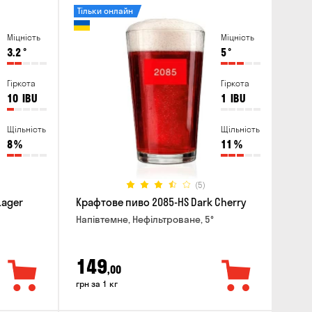
Тільки онлайн
Міцність
Міцність
3.2
°
5
°
Гіркота
Гіркота
10
IBU
1
IBU
Щільність
Щільність
8
%
11
%
(5)
Lager
Крафтове пиво 2085-HS Dark Cherry
Напівтемне, Нефільтроване, 5°
149
,00
грн за 1 кг