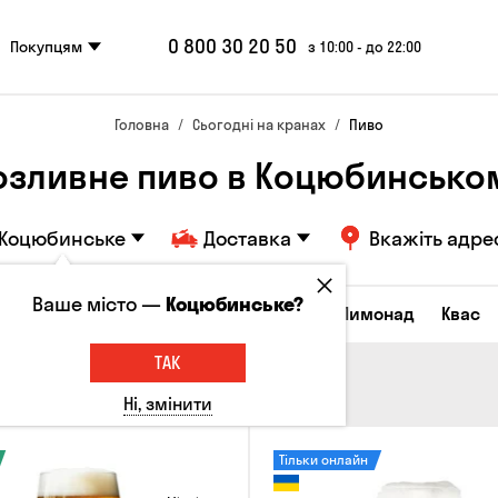
0 800 30 20 50
Покупцям
з 10:00 - до 22:00
Головна
Сьогодні на кранах
Пиво
озливне пиво в Коцюбинсько
Коцюбинське
Доставка
Вкажіть адре
Ваше місто —
Коцюбинське?
Всі товари
Пиво
Сидр
Вино
Лимонад
Квас
ТАК
Ні, змінити
Тільки онлайн