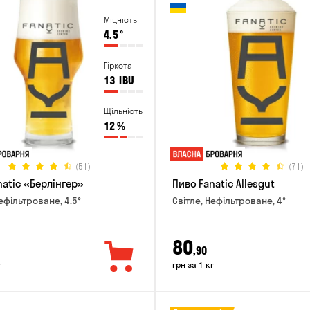
Міцність
4.5
°
Гіркота
13
IBU
Щільність
12
%
(51)
(71)
natic «Берлінгер»
Пиво Fanatic Allesgut
ефільтроване, 4.5°
Світле, Нефільтроване, 4°
80
,90
г
грн за 1 кг