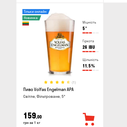
Тільки онлайн
Новинка
Міцність
5
°
Гіркота
26
IBU
Щільність
11.5
%
(1)
Пиво Volfas Engelman APA
Світле, Фільтроване, 5°
159
,00
грн за 1 кг