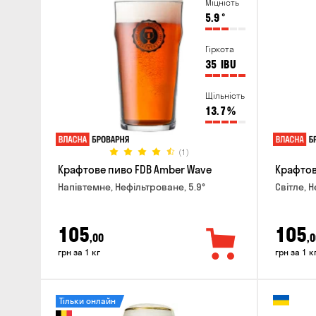
Міцність
5.9
°
Гіркота
35
IBU
Щільність
13.7
%
(1)
Крафтове пиво FDB Amber Wave
Крафтове
Напівтемне, Нефільтроване, 5.9°
Світле, 
105
105
,00
,0
грн за 1 кг
грн за 1 к
Тільки онлайн