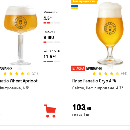
Топ продажів
Міцність
4.5
°
Гіркота
9
IBU
Щільність
11.5
%
(21)
(44)
atic Wheat Apricot
Пиво Fanatic Cryo APA
ільтроване, 4.5°
Світле, Нефільтроване, 4.7°
103
,90
г
грн за 1 кг