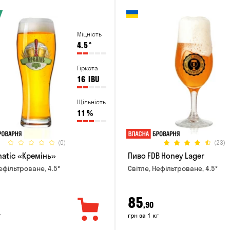
Міцність
4.5
°
Гіркота
16
IBU
Щільність
11
%
(0)
(23)
natic «Кремінь»
Пиво FDB Honey Lager
ефільтроване, 4.5°
Світле, Нефільтроване, 4.5°
85
,90
г
грн за 1 кг