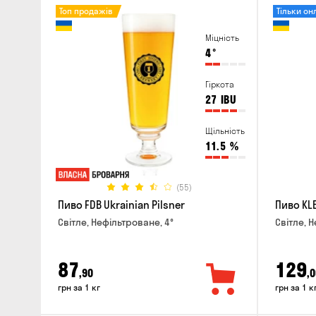
Топ продажів
Тільки он
Міцність
4
°
Гіркота
27
IBU
Щільність
11.5
%
(55)
Пиво FDB Ukrainian Pilsner
Пиво KLE
Світле, Нефільтроване, 4°
Світле, Н
87
129
,90
,0
грн за 1 кг
грн за 1 к