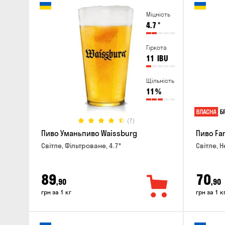
Міцність
4.7
°
Гіркота
11
IBU
Щільність
11
%
(7)
Пиво Уманьпиво Waissburg
Пиво Fa
Світле, Фільтроване, 4.7°
Світле, Н
89
70
,90
,90
грн за 1 кг
грн за 1 к