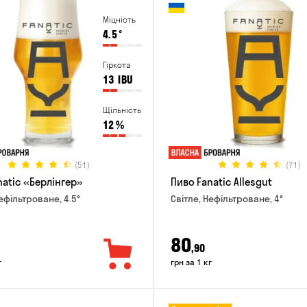
Міцність
4.5
°
Гіркота
13
IBU
Щільність
12
%
(51)
(71)
natic «Берлінгер»
Пиво Fanatic Allesgut
ефільтроване, 4.5°
Світле, Нефільтроване, 4°
80
,90
г
грн за 1 кг