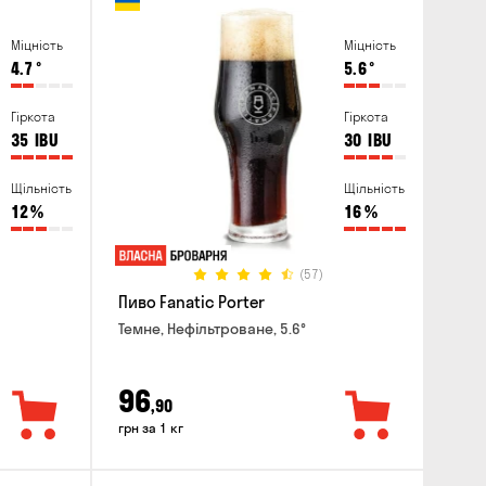
Міцність
Міцність
4.7
°
5.6
°
Гіркота
Гіркота
35
IBU
30
IBU
Щільність
Щільність
12
%
16
%
(57)
Пиво Fanatic Porter
Темне, Нефільтроване, 5.6°
96
,90
грн за 1 кг