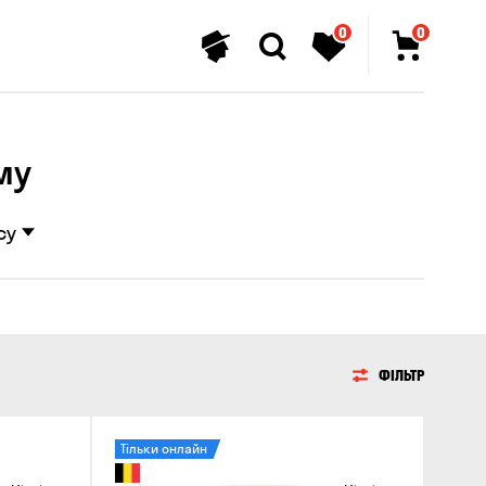
0
0
му
су
ФІЛЬТР
Тільки онлайн