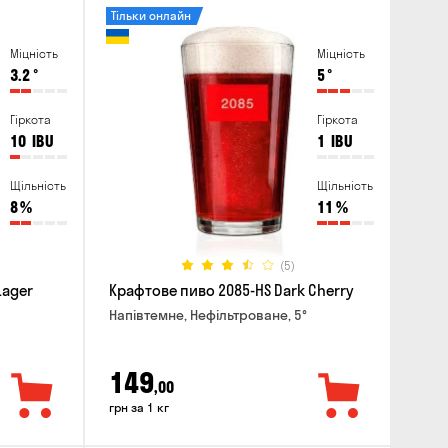
Тільки онлайн
Міцність
Міцність
3.2
°
5
°
Гіркота
Гіркота
10
IBU
1
IBU
Щільність
Щільність
8
%
11
%
(5)
Lager
Крафтове пиво 2085-HS Dark Cherry
Напівтемне, Нефільтроване, 5°
149
,00
грн за 1 кг