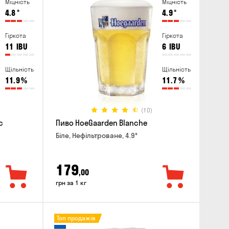
Міцність
Міцність
4.8
°
4.9
°
Гіркота
Гіркота
11
IBU
6
IBU
Щільність
Щільність
11.9
%
11.7
%
(10)
c
Пиво HoeGaarden Blanche
Біле, Нефільтроване, 4.9°
179
,00
грн за 1 кг
Топ продажів