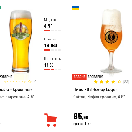
Міцність
4.5
°
Гіркота
16
IBU
Щільність
11
%
(0)
(23)
natic «Кремінь»
Пиво FDB Honey Lager
ефільтроване, 4.5°
Світле, Нефільтроване, 4.5°
85
,90
г
грн за 1 кг