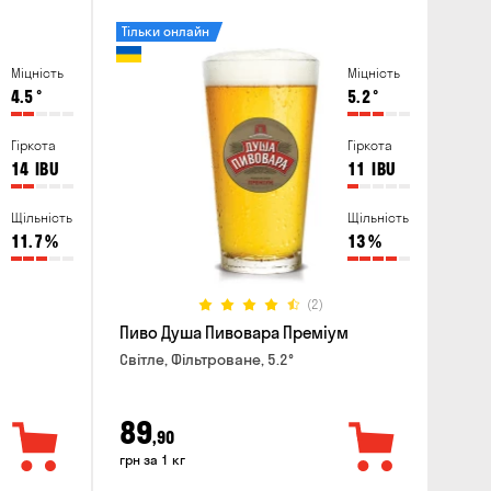
Тільки онлайн
Міцність
Міцність
4.5
°
5.2
°
Гіркота
Гіркота
14
IBU
11
IBU
Щільність
Щільність
11.7
%
13
%
(2)
Пиво Душа Пивовара Преміум
Світле, Фільтроване, 5.2°
89
,90
грн за 1 кг