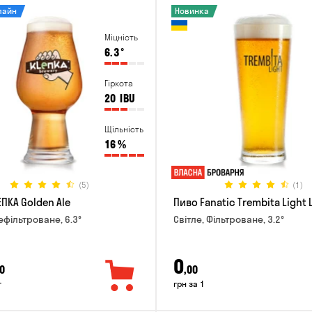
лайн
Новинка
Міцність
6.3
°
Гіркота
20
IBU
Щільність
16
%
(5)
(1)
ПКА Golden Ale
Пиво Fanatic Trembita Light 
ефільтроване, 6.3°
Світле, Фільтроване, 3.2°
0
0
,00
г
грн за 1