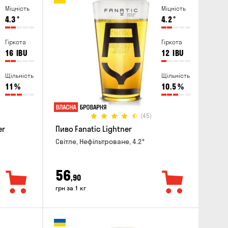
Міцність
Міцність
4.3
°
4.2
°
Гіркота
Гіркота
16
IBU
12
IBU
Щільність
Щільність
11
%
10.5
%
(45)
er
Пиво Fanatic Lightner
Світле, Нефільтроване, 4.2°
56
,90
грн за 1 кг