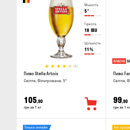
Міцність
5
°
Гіркота
18
IBU
Щільність
11
%
(4)
Пиво Stella Artois
Пиво Fa
Світле, Фільтроване, 5°
Світле, Ф
105
99
,90
,90
грн за 1 кг
грн за 1 к
Тільки онлайн
Топ прод