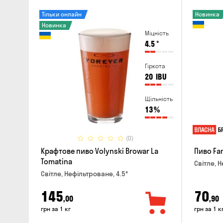
Тільки онлайн
Новинка
Новинка
Міцність
4.5
°
Гіркота
20
IBU
Щільність
13
%
(0)
Крафтове пиво Volynski Browar La
Пиво Fa
Tomatina
Світле, Н
Світле, Нефільтроване, 4.5°
145
70
,00
,90
грн за 1 кг
грн за 1 к