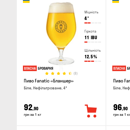
Міцність
4
°
Гіркота
11
IBU
Щільність
12.5
%
(8)
Пиво Fanatic «Бланшер»
Пиво Fan
Біле, Нефільтроване, 4°
Біле, Неф
92
96
,90
,90
грн за 1 кг
грн за 1 к