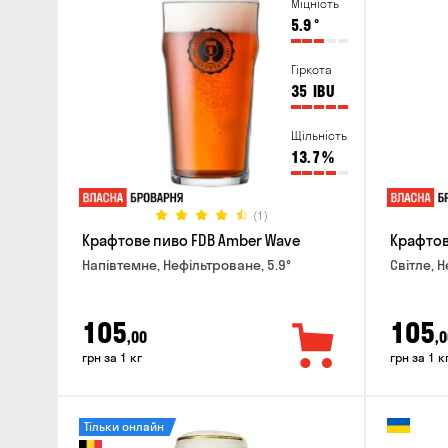
Міцність
5.9
°
Гіркота
35
IBU
Щільність
13.7
%
(1)
Крафтове пиво FDB Amber Wave
Крафтове
Напівтемне, Нефільтроване, 5.9°
Світле, 
105
105
,00
,0
грн за 1 кг
грн за 1 к
Тільки онлайн