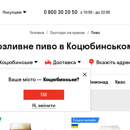
0 800 30 20 50
Покупцям
з 10:00 - до 22:00
Головна
Сьогодні на кранах
Пиво
озливне пиво в Коцюбинсько
Коцюбинське
Доставка
Вкажіть адре
Ваше місто —
Коцюбинське?
Всі товари
Пиво
Сидр
Вино
Лимонад
Квас
ТАК
Ні, змінити
Тільки онлайн