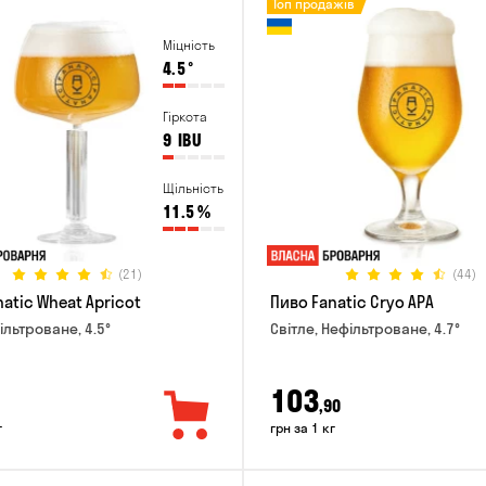
Топ продажів
Міцність
4.5
°
Гіркота
9
IBU
Щільність
11.5
%
(21)
(44)
atic Wheat Apricot
Пиво Fanatic Cryo APA
ільтроване, 4.5°
Світле, Нефільтроване, 4.7°
103
,90
г
грн за 1 кг