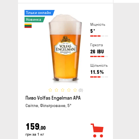
Тільки онлайн
Новинка
Міцність
5
°
Гіркота
26
IBU
Щільність
11.5
%
(0)
Пиво Volfas Engelman APA
Світле, Фільтроване, 5°
159
,00
грн за 1 кг