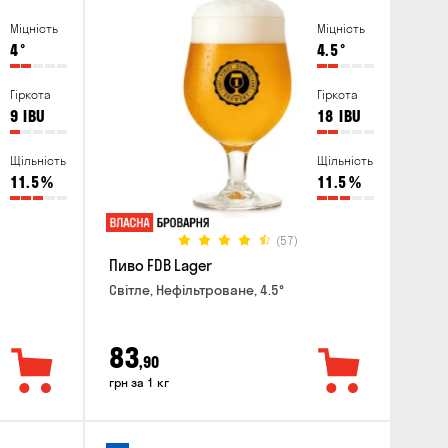
Міцність
Міцність
4
°
4.5
°
Гіркота
Гіркота
9
IBU
18
IBU
Щільність
Щільність
11.5
%
11.5
%
(57)
Пиво FDB Lager
Світле, Нефільтроване, 4.5°
83
,90
грн за 1 кг