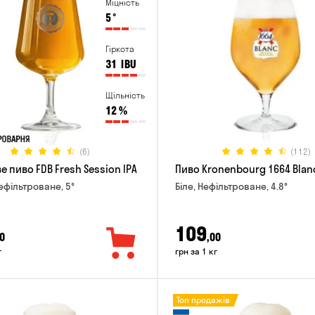
Міцність
5
°
Гіркота
31
IBU
Щільність
12
%
(6)
(112)
 пиво FDB Fresh Session IPA
Пиво Kronenbourg 1664 Blan
Нефільтроване, 5°
Біле, Нефільтроване, 4.8°
109
0
,00
г
грн за 1 кг
Топ продажів