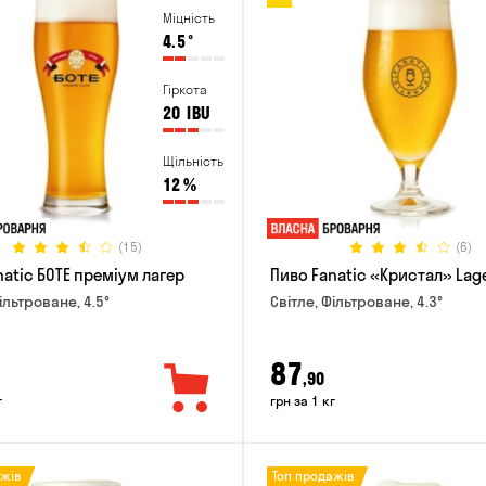
Міцність
4.5
°
Гіркота
20
IBU
Щільність
12
%
(15)
(6)
natic БОТЕ преміум лагер
Пиво Fanatic «Кристал» Lag
ільтроване, 4.5°
Світле, Фільтроване, 4.3°
87
,90
г
грн за 1 кг
ажів
Топ продажів