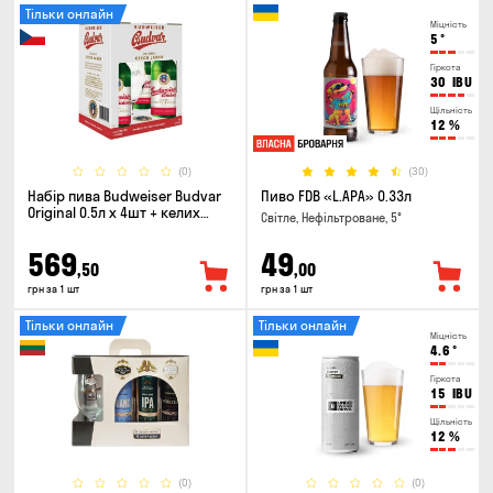
Тільки онлайн
Міцність
5
°
Гіркота
30
IBU
Щільність
12
%
(0)
(30)
Набір пива Budweiser Budvar
Пиво FDB «L.APA» 0.33л
Original 0.5л х 4шт + келих
Світле, Нефільтроване, 5°
0.33л
569
49
,50
,00
грн за 1 шт
грн за 1 шт
Тільки онлайн
Тільки онлайн
Міцність
4.6
°
Гіркота
15
IBU
Щільність
12
%
(0)
(0)