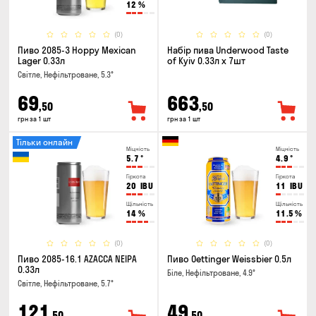
12
%
(0)
(0)
Пиво 2085-3 Hoppy Mexican
Набір пива Underwood Taste
Lager 0.33л
of Kyiv 0.33л x 7шт
Світле, Нефільтроване, 5.3°
69
663
,50
,50
грн за 1 шт
грн за 1 шт
Тільки онлайн
Міцність
Міцність
5.7
°
4.9
°
Гіркота
Гіркота
20
IBU
11
IBU
Щільність
Щільність
14
%
11.5
%
(0)
(0)
Пиво 2085-16.1 AZACCA NEIPA
Пиво Oettinger Weissbier 0.5л
0.33л
Біле, Нефільтроване, 4.9°
Світле, Нефільтроване, 5.7°
121
49
,50
,50