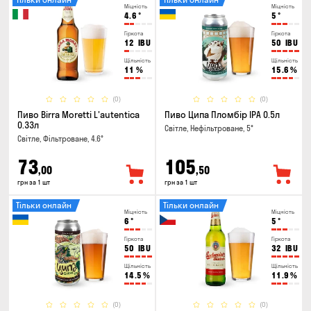
Міцність
Міцність
4.6
°
5
°
Гіркота
Гіркота
12
IBU
50
IBU
Щільність
Щільність
11
%
15.6
%
(0)
(0)
Пиво Birra Moretti L'autentica
Пиво Ципа Пломбір IPA 0.5л
0.33л
Світле, Нефільтроване, 5°
Світле, Фільтроване, 4.6°
73
105
,00
,50
грн за 1 шт
грн за 1 шт
Тільки онлайн
Тільки онлайн
Міцність
Міцність
6
°
5
°
Гіркота
Гіркота
50
IBU
32
IBU
Щільність
Щільність
14.5
%
11.9
%
(0)
(0)