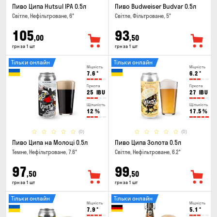
Пиво Ципа Hutsul IPA 0.5л
Пиво Budweiser Budvar 0.5л
Світле, Нефільтроване, 6°
Світле, Фільтроване, 5°
105
93
,00
,50
грн за 1 шт
грн за 1 шт
Тільки онлайн
Тільки онлайн
Міцність
Міцність
7.6
°
6.2
°
Гіркота
Гіркота
25
IBU
27
IBU
Щільність
Щільність
12
%
17.5
%
(0)
(0)
Пиво Ципа на Молоці 0.5л
Пиво Ципа Золота 0.5л
Темне, Нефільтроване, 7.6°
Світле, Нефільтроване, 6.2°
97
99
,50
,50
грн за 1 шт
грн за 1 шт
Тільки онлайн
Тільки онлайн
Міцність
Міцність
7.9
°
5.1
°