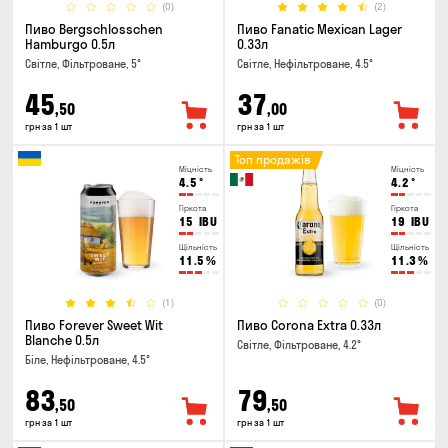
(0)
(2)
Пиво Bergschlosschen
Пиво Fanatic Mexican Lager
Hamburgo 0.5л
0.33л
Світле, Фільтроване, 5°
Світле, Нефільтроване, 4.5°
45
37
,50
,00
грн за 1 шт
грн за 1 шт
Топ продажів
Міцність
Міцність
4.5
°
4.2
°
Гіркота
Гіркота
15
IBU
19
IBU
Щільність
Щільність
11.5
%
11.3
%
(1)
(0)
Пиво Forever Sweet Wit
Пиво Corona Extra 0.33л
Blanche 0.5л
Світле, Фільтроване, 4.2°
Біле, Нефільтроване, 4.5°
83
79
,50
,50
грн за 1 шт
грн за 1 шт