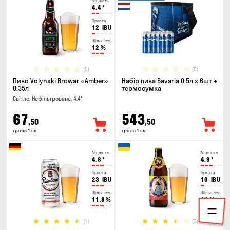
Міцність
4.4
°
Гіркота
12
IBU
Щільність
12
%
(0)
(0)
Пиво Volynski Browar «Amber»
Набір пива Bavaria 0.5л х 6шт +
0.35л
термосумка
Світле, Нефільтроване, 4.4°
67
543
,50
,50
грн за 1 шт
грн за 1 шт
Міцність
Міцність
4.8
°
4.9
°
Гіркота
Гіркота
23
IBU
10
IBU
Щільність
Щільність
11.8
%
11
%
(1)
(3)