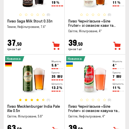
19
%
11
%
(0)
(0)
Пиво Saga Milk Stout 0.33л
Пиво Чернігівське «Біле
Fruter» зі смаком кави та
Темне, Нефільтроване, 7.4°
апельсину 0.5л
Світле, Фільтроване, 4°
37
39
,50
,50
грн за 1 шт
грн за 1 шт
Новинка
Новинка
Міцність
Міцність
5.6
°
4
°
Гіркота
Гіркота
35
IBU
7
IBU
Щільність
Щільність
13.2
%
11
%
(1)
(0)
Пиво Mecklenburger India Pale
Пиво Чернігівське «Біле
Ale 0.5л
Fruter» зі смаком кавуна та
м'яти 0.5л
Світле, Фільтроване, 5.6°
Світле, Нефільтроване, 4°
63
39