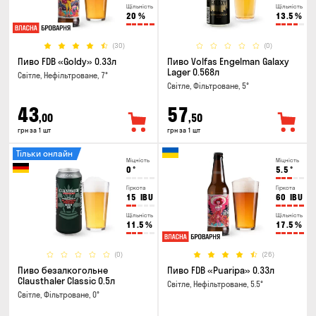
Щільність
Щільність
20
%
13.5
%
(30)
(0)
Пиво FDB «Goldy» 0.33л
Пиво Volfas Engelman Galaxy
Lager 0.568л
Світле, Нефільтроване, 7°
Світле, Фільтроване, 5°
43
57
,00
,50
грн за 1 шт
грн за 1 шт
Тільки онлайн
Міцність
Міцність
0
°
5.5
°
Гіркота
Гіркота
15
IBU
60
IBU
Щільність
Щільність
11.5
%
17.5
%
(0)
(26)
Пиво безалкогольне
Пиво FDB «Puaripa» 0.33л
Clausthaler Classic 0.5л
Світле, Нефільтроване, 5.5°
Світле, Фільтроване, 0°