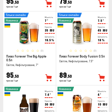
95
79
,50
,50
грн за 1 шт
грн за 1 шт
Тільки онлайн
Тільки онлайн
Міцність
Міцність
Новинка
Новинка
7
°
7.5
°
Гіркота
Гіркота
35
IBU
45
IBU
Щільність
Щільність
16.5
%
18
%
(0)
(0)
Пиво Forever The Big Apple
Пиво Forever Body Fusion 0.5л
0.5л
Світле, Нефільтроване, 7.5°
Світле, Нефільтроване, 7°
95
89
,50
,50
грн за 1 шт
грн за 1 шт
Новинка
Новинка
Міцність
Міцність
7.4
°
4
°
Гіркота
Гіркота
30
IBU
10
IBU
Щільність
Щільність