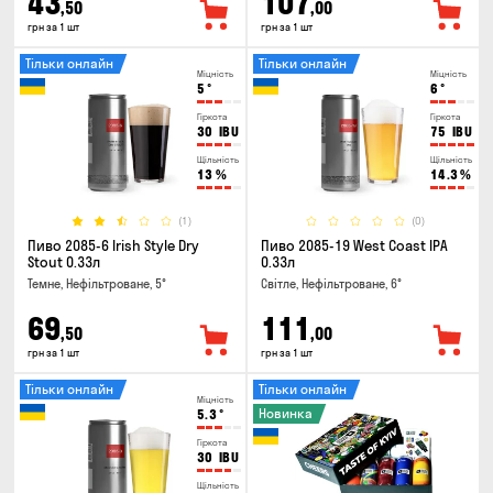
43
107
,50
,00
грн за 1 шт
грн за 1 шт
Тільки онлайн
Тільки онлайн
Міцність
Міцність
5
°
6
°
Гіркота
Гіркота
30
IBU
75
IBU
Щільність
Щільність
13
%
14.3
%
(1)
(0)
Пиво 2085-6 Irish Style Dry
Пиво 2085-19 West Coast IPA
Stout 0.33л
0.33л
Темне, Нефільтроване, 5°
Світле, Нефільтроване, 6°
69
111
,50
,00
грн за 1 шт
грн за 1 шт
Тільки онлайн
Тільки онлайн
Міцність
Новинка
5.3
°
Гіркота
30
IBU
Щільність