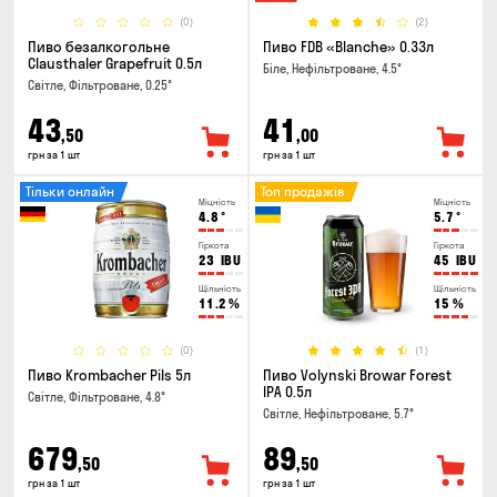
(0)
(2)
Пиво безалкогольне
Пиво FDB «Blanche» 0.33л
Clausthaler Grapefruit 0.5л
Біле, Нефільтроване, 4.5°
Світле, Фільтроване, 0.25°
43
41
,50
,00
грн за 1 шт
грн за 1 шт
Тільки онлайн
Топ продажів
Міцність
Міцність
4.8
°
5.7
°
Гіркота
Гіркота
23
IBU
45
IBU
Щільність
Щільність
11.2
%
15
%
(0)
(1)
Пиво Krombacher Pils 5л
Пиво Volynski Browar Forest
IPA 0.5л
Світле, Фільтроване, 4.8°
Світле, Нефільтроване, 5.7°
679
89
,50
,50
грн за 1 шт
грн за 1 шт