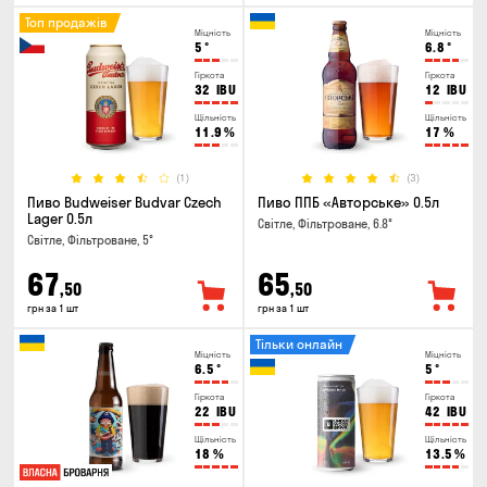
Топ продажів
Міцність
Міцність
5
°
6.8
°
Гіркота
Гіркота
32
IBU
12
IBU
Щільність
Щільність
11.9
%
17
%
(1)
(3)
Пиво Budweiser Budvar Czech
Пиво ППБ «Авторське» 0.5л
Lager 0.5л
Світле, Фільтроване, 6.8°
Світле, Фільтроване, 5°
67
65
,50
,50
грн за 1 шт
грн за 1 шт
Тільки онлайн
Міцність
Міцність
6.5
°
5
°
Гіркота
Гіркота
22
IBU
42
IBU
Щільність
Щільність
18
%
13.5
%