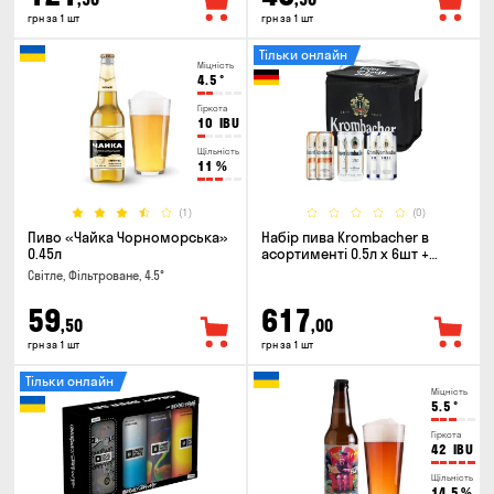
грн за 1 шт
грн за 1 шт
Тільки онлайн
Міцність
4.5
°
Гіркота
10
IBU
Щільність
11
%
(1)
(0)
Пиво «Чайка Чорноморська»
Набір пива Krombacher в
0.45л
асортименті 0.5л х 6шт +
термосумка
Світле, Фільтроване, 4.5°
59
617
,50
,00
грн за 1 шт
грн за 1 шт
Тільки онлайн
Міцність
5.5
°
Гіркота
42
IBU
Щільність
14.5
%