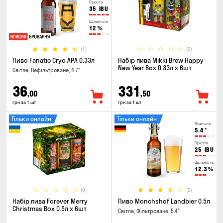
Гіркота
35
IBU
Щільність
12
%
(1)
(0)
Пиво Fanatic Cryo APA 0.33л
Набір пива Mikki Brew Happy
New Year Box 0.33л x 6шт
Світле, Нефільтроване, 4.7°
36
331
,00
,50
грн за 1 шт
грн за 1 шт
Тільки онлайн
Тільки онлайн
Міцність
5.4
°
Гіркота
25
IBU
Щільність
12.3
%
(0)
(2)
Набір пива Forever Merry
Пиво Monchshof Landbier 0.5л
Christmas Box 0.5л x 6шт
Світле, Фільтроване, 5.4°