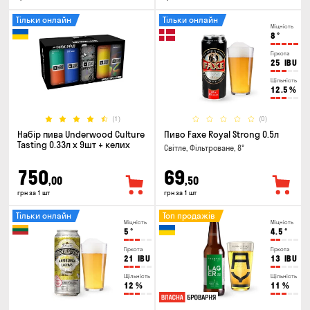
Тільки онлайн
Тільки онлайн
Міцність
8
°
Гіркота
25
IBU
Щільність
12.5
%
(1)
(0)
Набір пива Underwood Culture
Пиво Faxe Royal Strong 0.5л
Tasting 0.33л x 9шт + келих
Світле, Фільтроване, 8°
750
69
,00
,50
грн за 1 шт
грн за 1 шт
Тільки онлайн
Топ продажів
Міцність
Міцність
5
°
4.5
°
Гіркота
Гіркота
21
IBU
13
IBU
Щільність
Щільність
12
%
11
%