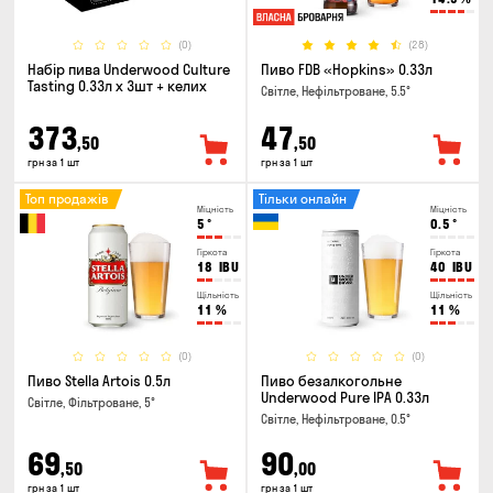
(0)
(28)
Набір пива Underwood Culture
Пиво FDB «Hopkins» 0.33л
Tasting 0.33л x 3шт + келих
Світле, Нефільтроване, 5.5°
373
47
,50
,50
грн за 1 шт
грн за 1 шт
Топ продажів
Тільки онлайн
Міцність
Міцність
5
°
0.5
°
Гіркота
Гіркота
18
IBU
40
IBU
Щільність
Щільність
11
%
11
%
(0)
(0)
Пиво Stella Artois 0.5л
Пиво безалкогольне
Underwood Pure IPA 0.33л
Світле, Фільтроване, 5°
Світле, Нефільтроване, 0.5°
69
90
,50
,00
грн за 1 шт
грн за 1 шт