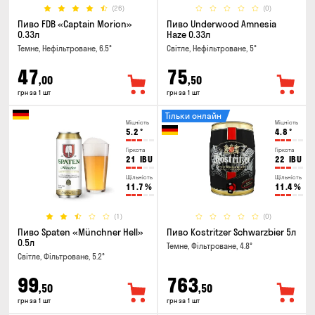
(26)
(0)
Пиво FDB «Captain Morion»
Пиво Underwood Amnesia
0.33л
Haze 0.33л
Темне, Нефільтроване, 6.5°
Світле, Нефільтроване, 5°
47
75
,00
,50
грн за 1 шт
грн за 1 шт
Тільки онлайн
Міцність
Міцність
5.2
°
4.8
°
Гіркота
Гіркота
21
IBU
22
IBU
Щільність
Щільність
11.7
%
11.4
%
(1)
(0)
Пиво Spaten «Münchner Hell»
Пиво Kostritzer Schwarzbier 5л
0.5л
Темне, Фільтроване, 4.8°
Світле, Фільтроване, 5.2°
99
763
,50
,50
грн за 1 шт
грн за 1 шт