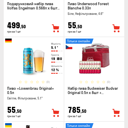
Подарунковий набір пива
Пиво Underwood Forest
Volfas Engelman 0.568л x 6шт +
Blanche 0.33л
келих 0.568л
Біле, Нефільтроване, 4.6°
499
55
,50
,50
грн за 1 шт
грн за 1 шт
Тільки онлайн
Міцність
5.1
°
Гіркота
19
IBU
Щільність
12
%
(0)
(0)
Пиво «Lowenbrau Original»
Набір пива Budweiser Budvar
0.5л
Original 0.5л х 8шт +
термосумка
Світле, Фільтроване, 5.1°
55
785
,50
,50
грн за 1 шт
грн за 1 шт
Тільки онлайн