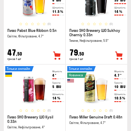
8
IBU
35
IBU
Щільність
Щільність
11.5
%
14
%
(0)
(0)
Пиво Pabst Blue Ribbon 0.5л
Пиво SHO Brewery ШО Sukhoy
Cherniy 0.33л
Світле, Фільтроване, 4.7°
Темне, Нефільтроване, 5.5°
47
79
,50
,50
грн за 1 шт
грн за 1 шт
Тільки онлайн
Тільки онлайн
Міцність
Міцність
Новинка
4
°
4.7
°
Гіркота
Гіркота
5
IBU
10
IBU
Щільність
Щільність
14
%
10.5
%
(0)
(0)
Пиво SHO Brewery ШО Kysil
Пиво Miller Genuine Draft 0.48л
0.33л
Світле, Фільтроване, 4.7°
Світле, Нефільтроване, 4°