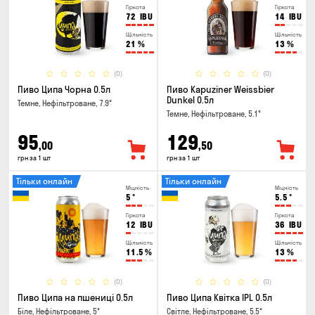
Гіркота
Гіркота
72
IBU
14
IBU
Щільність
Щільність
21
%
13
%
(0)
(0)
Пиво Ципа Чорна 0.5л
Пиво Kapuziner Weissbier
Dunkel 0.5л
Темне, Нефільтроване, 7.9°
Темне, Нефільтроване, 5.1°
95
129
,00
,50
грн за 1 шт
грн за 1 шт
Тільки онлайн
Тільки онлайн
Міцність
Міцність
5
°
5.5
°
Гіркота
Гіркота
12
IBU
36
IBU
Щільність
Щільність
11.5
%
13
%
(0)
(0)
Пиво Ципа на пшениці 0.5л
Пиво Ципа Квітка IPL 0.5л
Біле, Нефільтроване, 5°
Світле, Нефільтроване, 5.5°