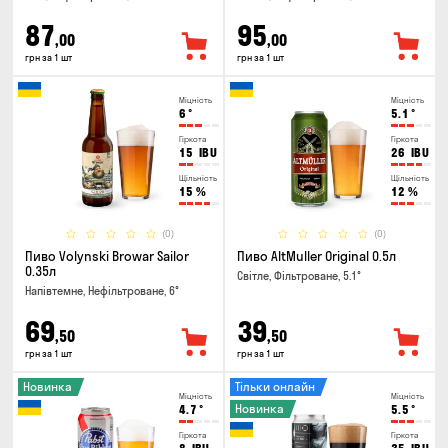
87
95
,00
,00
грн за 1 шт
грн за 1 шт
Міцність
Міцність
6
°
5.1
°
Гіркота
Гіркота
15
IBU
26
IBU
Щільність
Щільність
15
%
12
%
(0)
(0)
Пиво Volynski Browar Sailor
Пиво AltMuller Original 0.5л
0.35л
Світле, Фільтроване, 5.1°
Напівтемне, Нефільтроване, 6°
69
39
,50
,50
грн за 1 шт
грн за 1 шт
Новинка
Тільки онлайн
Міцність
Міцність
Новинка
4.7
°
5.5
°
Гіркота
Гіркота