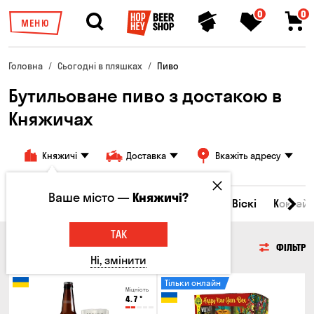
0
0
МЕНЮ
Головна
Сьогодні в пляшках
Пиво
Бутильоване пиво з достакою в
Княжичах
Княжичі
Доставка
Вкажіть адресу
Ваше місто —
Княжичі?
Всі товари
Пиво
Сидр
Вино
Віскі
Коктейл
ТАК
ПИВО
ФІЛЬТР
Ні, змінити
Тільки онлайн
Міцність
4.7
°