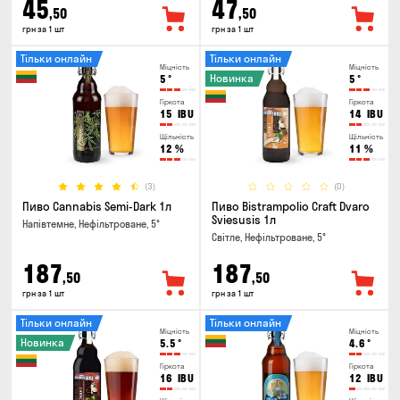
45
47
,50
,50
грн за 1 шт
грн за 1 шт
Тільки онлайн
Тільки онлайн
Міцність
Міцність
Новинка
5
°
5
°
Гіркота
Гіркота
15
IBU
14
IBU
Щільність
Щільність
12
%
11
%
(3)
(0)
Пиво Cannabis Semi-Dark 1л
Пиво Bistrampolio Craft Dvaro
Sviesusis 1л
Напівтемне, Нефільтроване, 5°
Світле, Нефільтроване, 5°
187
187
,50
,50
грн за 1 шт
грн за 1 шт
Тільки онлайн
Тільки онлайн
Міцність
Міцність
Новинка
5.5
°
4.6
°
Гіркота
Гіркота
16
IBU
12
IBU