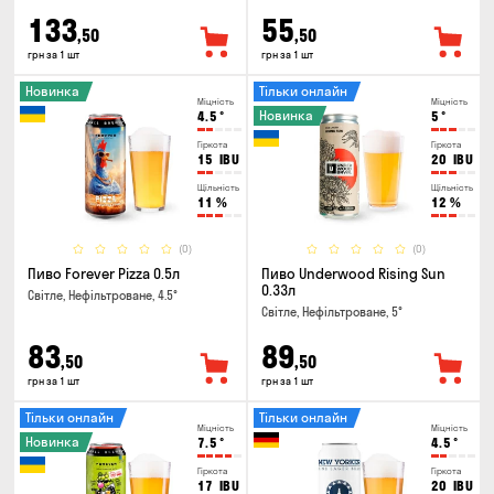
133
55
,50
,50
грн за 1 шт
грн за 1 шт
Новинка
Тільки онлайн
Міцність
Міцність
Новинка
4.5
°
5
°
Гіркота
Гіркота
15
IBU
20
IBU
Щільність
Щільність
11
%
12
%
(0)
(0)
Пиво Forever Pizza 0.5л
Пиво Underwood Rising Sun
0.33л
Світле, Нефільтроване, 4.5°
Світле, Нефільтроване, 5°
83
89
,50
,50
грн за 1 шт
грн за 1 шт
Тільки онлайн
Тільки онлайн
Міцність
Міцність
Новинка
7.5
°
4.5
°
Гіркота
Гіркота
17
IBU
20
IBU