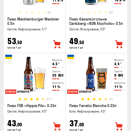
11.8
%
10.8
%
(0)
(0)
Пиво Mecklenburger Weisbier
Пиво безалкогольне
0.5л
Carlsberg «NON Alcoholic» 0.5л
Світле, Нефільтроване, 5.1°
Світле, Фільтроване, 0.5°
53
49
,50
,50
грн за 1 шт
грн за 1 шт
Міцність
Міцність
4.5
°
4.5
°
Гіркота
Гіркота
25
IBU
9
IBU
Щільність
Щільність
11
%
11
%
(27)
(2)
Пиво FDB «Hippie Pils» 0.33л
Пиво Fanatic Blanche 0.33л
Світле, Нефільтроване, 4.5°
Біле, Нефільтроване, 4.5°
43
37
,00
,00
грн за 1 шт
грн за 1 шт