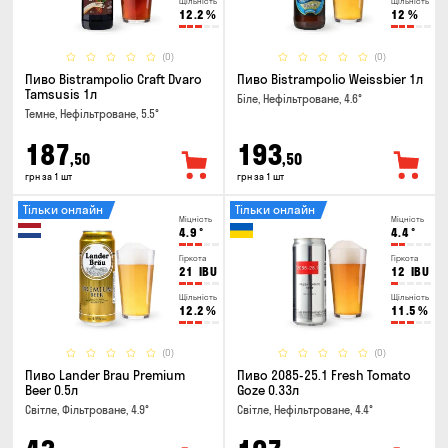
Щільність
Щільність
12.2
%
12
%
(0)
(0)
Пиво Bistrampolio Craft Dvaro
Пиво Bistrampolio Weissbier 1л
Tamsusis 1л
Біле, Нефільтроване, 4.6°
Темне, Нефільтроване, 5.5°
187
193
,50
,50
грн за 1 шт
грн за 1 шт
Тільки онлайн
Тільки онлайн
Міцність
Міцність
4.9
°
4.4
°
Гіркота
Гіркота
21
IBU
12
IBU
Щільність
Щільність
12.2
%
11.5
%
(0)
(0)
Пиво Lander Brau Premium
Пиво 2085-25.1 Fresh Tomato
Beer 0.5л
Goze 0.33л
Світле, Фільтроване, 4.9°
Світле, Нефільтроване, 4.4°