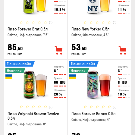
Щільність
Щільність
16.8
%
11
%
(0)
(0)
Пиво Forever Brat 0.5л
Пиво New Yorker 0.5л
Світле, Нефільтроване, 7.5°
Світле, Фільтроване, 4.5°
85
53
,50
,50
грн за 1 шт
грн за 1 шт
Тільки онлайн
Тільки онлайн
Міцність
Міцність
Новинка
Новинка
8
°
4
°
Гіркота
Гіркота
60
IBU
8
IBU
Щільність
Щільність
20
%
10
%
(0)
(0)
Пиво Volynski Browar Twelve
Пиво Forever Bones 0.5л
0.5л
Світле, Нефільтроване, 4°
Світле, Нефільтроване, 8°