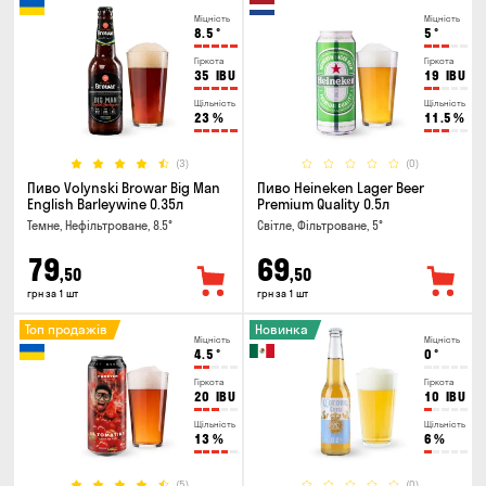
Міцність
Міцність
8.5
°
5
°
Гіркота
Гіркота
35
IBU
19
IBU
Щільність
Щільність
23
%
11.5
%
(3)
(0)
Пиво Volynski Browar Big Man
Пиво Heineken Lager Beer
English Barleywine 0.35л
Premium Quality 0.5л
Темне, Нефільтроване, 8.5°
Світле, Фільтроване, 5°
79
69
,50
,50
грн за 1 шт
грн за 1 шт
Топ продажів
Новинка
Міцність
Міцність
4.5
°
0
°
Гіркота
Гіркота
20
IBU
10
IBU
Щільність
Щільність
13
%
6
%
(5)
(0)