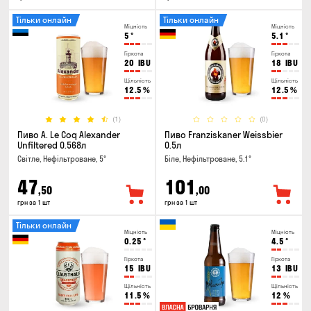
Тільки онлайн
Тільки онлайн
Міцність
Міцність
5
°
5.1
°
Гіркота
Гіркота
20
IBU
18
IBU
Щільність
Щільність
12.5
%
12.5
%
(1)
(0)
Пиво A. Le Coq Alexander
Пиво Franziskaner Weissbier
Unfiltered 0.568л
0.5л
Світле, Нефільтроване, 5°
Біле, Нефільтроване, 5.1°
47
101
,50
,00
грн за 1 шт
грн за 1 шт
Тільки онлайн
Міцність
Міцність
0.25
°
4.5
°
Гіркота
Гіркота
15
IBU
13
IBU
Щільність
Щільність
11.5
%
12
%