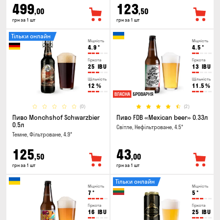
499
123
,00
,50
грн за 1 шт
грн за 1 шт
Тільки онлайн
Міцність
Міцність
4.9
°
4.5
°
Гіркота
Гіркота
25
IBU
13
IBU
Щільність
Щільність
12
%
11.5
%
(0)
(2)
Пиво Monchshof Schwarzbier
Пиво FDB «Mexican beer» 0.33л
0.5л
Світле, Нефільтроване, 4.5°
Темне, Фільтроване, 4.9°
125
43
,50
,00
грн за 1 шт
грн за 1 шт
Тільки онлайн
Міцність
Міцність
7
°
5
°
Гіркота
Гіркота
16
IBU
25
IBU