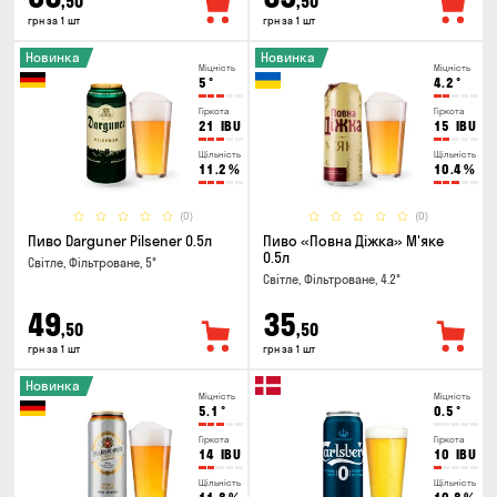
,50
,50
грн за 1 шт
грн за 1 шт
Новинка
Новинка
Міцність
Міцність
5
°
4.2
°
Гіркота
Гіркота
21
IBU
15
IBU
Щільність
Щільність
11.2
%
10.4
%
(0)
(0)
Пиво Darguner Pilsener 0.5л
Пиво «Повна Діжка» М'яке
0.5л
Світле, Фільтроване, 5°
Світле, Фільтроване, 4.2°
49
35
,50
,50
грн за 1 шт
грн за 1 шт
Новинка
Міцність
Міцність
5.1
°
0.5
°
Гіркота
Гіркота
14
IBU
10
IBU
Щільність
Щільність