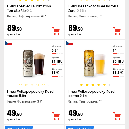
Пиво Forever La Tomatina
Пиво безалкогольне Corona
Tomato Ale 0.5л
Zero 0.33л
Світле, Нефільтроване, 4.5°
Світле, Фільтроване, 0°
89
89
,50
,50
грн за 1 шт
грн за 1 шт
Міцність
Міцність
3.7
°
4
°
Гіркота
Гіркота
14
IBU
20
IBU
Щільність
Щільність
11
%
11.5
%
(0)
(1)
Пиво Velkopopovicky Kozel
Пиво Velkopopovicky Kozel
темне 0.5л
світле 0.5л
Темне, Фільтроване, 3.7°
Світле, Фільтроване, 4°
49
49
,50
,50
грн за 1 шт
грн за 1 шт
Тільки онлайн
Тільки онлайн