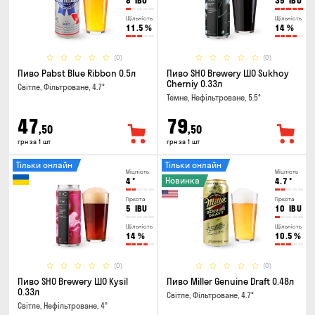
8
IBU
35
IBU
Щільність
Щільність
11.5
%
14
%
(0)
(0)
Пиво Pabst Blue Ribbon 0.5л
Пиво SHO Brewery ШО Sukhoy
Cherniy 0.33л
Світле, Фільтроване, 4.7°
Темне, Нефільтроване, 5.5°
47
79
,50
,50
грн за 1 шт
грн за 1 шт
Тільки онлайн
Тільки онлайн
Міцність
Міцність
Новинка
4
°
4.7
°
Гіркота
Гіркота
5
IBU
10
IBU
Щільність
Щільність
14
%
10.5
%
(0)
(0)
Пиво SHO Brewery ШО Kysil
Пиво Miller Genuine Draft 0.48л
0.33л
Світле, Фільтроване, 4.7°
Світле, Нефільтроване, 4°