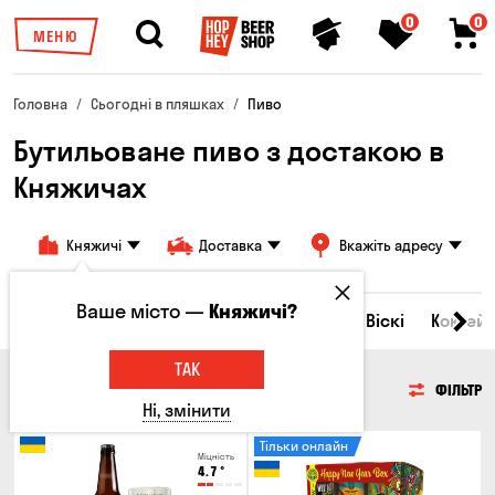
0
0
МЕНЮ
Головна
Сьогодні в пляшках
Пиво
Бутильоване пиво з достакою в
Княжичах
Княжичі
Доставка
Вкажіть адресу
Ваше місто —
Княжичі?
Всі товари
Пиво
Сидр
Вино
Віскі
Коктейл
ТАК
ПИВО
ФІЛЬТР
Ні, змінити
Тільки онлайн
Міцність
4.7
°