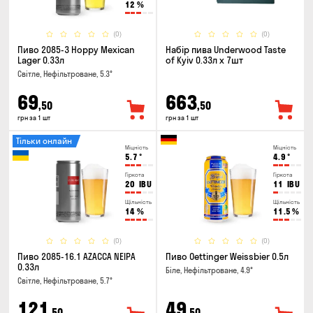
12
%
(0)
(0)
Пиво 2085-3 Hoppy Mexican
Набір пива Underwood Taste
Lager 0.33л
of Kyiv 0.33л x 7шт
Світле, Нефільтроване, 5.3°
69
663
,50
,50
грн за 1 шт
грн за 1 шт
Тільки онлайн
Міцність
Міцність
5.7
°
4.9
°
Гіркота
Гіркота
20
IBU
11
IBU
Щільність
Щільність
14
%
11.5
%
(0)
(0)
Пиво 2085-16.1 AZACCA NEIPA
Пиво Oettinger Weissbier 0.5л
0.33л
Біле, Нефільтроване, 4.9°
Світле, Нефільтроване, 5.7°
121
49
,50
,50