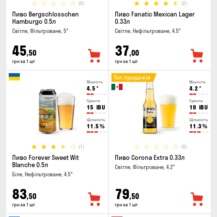
(0)
(2)
Пиво Bergschlosschen
Пиво Fanatic Mexican Lager
Hamburgo 0.5л
0.33л
Світле, Фільтроване, 5°
Світле, Нефільтроване, 4.5°
45
37
,50
,00
грн за 1 шт
грн за 1 шт
Топ продажів
Міцність
Міцність
4.5
°
4.2
°
Гіркота
Гіркота
15
IBU
19
IBU
Щільність
Щільність
11.5
%
11.3
%
(1)
(0)
Пиво Forever Sweet Wit
Пиво Corona Extra 0.33л
Blanche 0.5л
Світле, Фільтроване, 4.2°
Біле, Нефільтроване, 4.5°
83
79
,50
,50
грн за 1 шт
грн за 1 шт