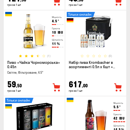
грн за 1 шт
грн за 1 шт
Тільки онлайн
Міцність
4.5
°
Гіркота
10
IBU
Щільність
11
%
(1)
(0)
Пиво «Чайка Чорноморська»
Набір пива Krombacher в
0.45л
асортименті 0.5л х 6шт +
термосумка
Світле, Фільтроване, 4.5°
59
617
,50
,00
грн за 1 шт
грн за 1 шт
Тільки онлайн
Міцність
5.5
°
Гіркота
42
IBU
Щільність
14.5
%