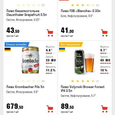
(0)
(2)
Пиво безалкогольне
Пиво FDB «Blanche» 0.33л
Clausthaler Grapefruit 0.5л
Біле, Нефільтроване, 4.5°
Світле, Фільтроване, 0.25°
43
41
,50
,00
грн за 1 шт
грн за 1 шт
Тільки онлайн
Топ продажів
Міцність
Міцність
4.8
°
5.7
°
Гіркота
Гіркота
23
IBU
45
IBU
Щільність
Щільність
11.2
%
15
%
(0)
(1)
Пиво Krombacher Pils 5л
Пиво Volynski Browar Forest
IPA 0.5л
Світле, Фільтроване, 4.8°
Світле, Нефільтроване, 5.7°
679
89
,50
,50
грн за 1 шт
грн за 1 шт