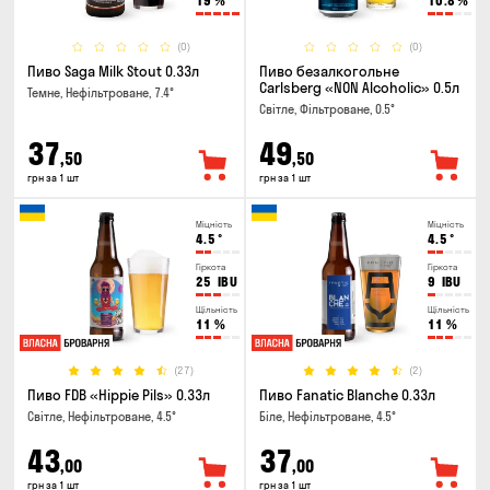
19
%
10.8
%
(0)
(0)
Пиво Saga Milk Stout 0.33л
Пиво безалкогольне
Carlsberg «NON Alcoholic» 0.5л
Темне, Нефільтроване, 7.4°
Світле, Фільтроване, 0.5°
37
49
,50
,50
грн за 1 шт
грн за 1 шт
Міцність
Міцність
4.5
°
4.5
°
Гіркота
Гіркота
25
IBU
9
IBU
Щільність
Щільність
11
%
11
%
(27)
(2)
Пиво FDB «Hippie Pils» 0.33л
Пиво Fanatic Blanche 0.33л
Світле, Нефільтроване, 4.5°
Біле, Нефільтроване, 4.5°
43
37
,00
,00
грн за 1 шт
грн за 1 шт