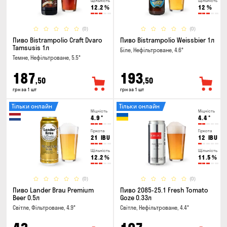
Щільність
Щільність
12.2
%
12
%
(0)
(0)
Пиво Bistrampolio Craft Dvaro
Пиво Bistrampolio Weissbier 1л
Tamsusis 1л
Біле, Нефільтроване, 4.6°
Темне, Нефільтроване, 5.5°
187
193
,50
,50
грн за 1 шт
грн за 1 шт
Тільки онлайн
Тільки онлайн
Міцність
Міцність
4.9
°
4.4
°
Гіркота
Гіркота
21
IBU
12
IBU
Щільність
Щільність
12.2
%
11.5
%
(0)
(0)
Пиво Lander Brau Premium
Пиво 2085-25.1 Fresh Tomato
Beer 0.5л
Goze 0.33л
Світле, Фільтроване, 4.9°
Світле, Нефільтроване, 4.4°