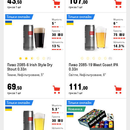
43
107
,50
,00
грн за 1 шт
грн за 1 шт
Тільки онлайн
Тільки онлайн
Міцність
Міцність
5
°
6
°
Гіркота
Гіркота
30
IBU
75
IBU
Щільність
Щільність
13
%
14.3
%
(1)
(0)
Пиво 2085-6 Irish Style Dry
Пиво 2085-19 West Coast IPA
Stout 0.33л
0.33л
Темне, Нефільтроване, 5°
Світле, Нефільтроване, 6°
69
111
,50
,00
грн за 1 шт
грн за 1 шт
Тільки онлайн
Тільки онлайн
Міцність
Новинка
5.3
°
Гіркота
30
IBU
Щільність