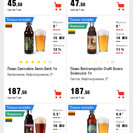
45
47
,50
,50
грн за 1 шт
грн за 1 шт
Тільки онлайн
Тільки онлайн
Міцність
Міцність
Новинка
5
°
5
°
Гіркота
Гіркота
15
IBU
14
IBU
Щільність
Щільність
12
%
11
%
(3)
(0)
Пиво Cannabis Semi-Dark 1л
Пиво Bistrampolio Craft Dvaro
Sviesusis 1л
Напівтемне, Нефільтроване, 5°
Світле, Нефільтроване, 5°
187
187
,50
,50
грн за 1 шт
грн за 1 шт
Тільки онлайн
Тільки онлайн
Міцність
Міцність
Новинка
5.5
°
4.6
°
Гіркота
Гіркота
16
IBU
12
IBU