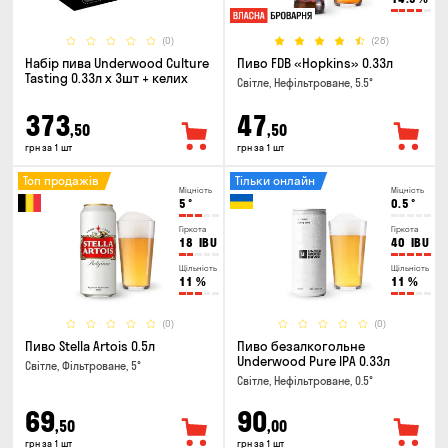
(0)
(28)
Набір пива Underwood Culture
Пиво FDB «Hopkins» 0.33л
Tasting 0.33л x 3шт + келих
Світле, Нефільтроване, 5.5°
373
47
,50
,50
грн за 1 шт
грн за 1 шт
Топ продажів
Тільки онлайн
Міцність
Міцність
5
°
0.5
°
Гіркота
Гіркота
18
IBU
40
IBU
Щільність
Щільність
11
%
11
%
(0)
(0)
Пиво Stella Artois 0.5л
Пиво безалкогольне
Underwood Pure IPA 0.33л
Світле, Фільтроване, 5°
Світле, Нефільтроване, 0.5°
69
90
,50
,00
грн за 1 шт
грн за 1 шт