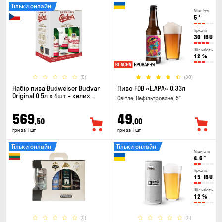
Тільки онлайн
Міцність
5
°
Гіркота
30
IBU
Щільність
12
%
(0)
(30)
Набір пива Budweiser Budvar
Пиво FDB «L.APA» 0.33л
Original 0.5л х 4шт + келих
Світле, Нефільтроване, 5°
0.33л
569
49
,50
,00
грн за 1 шт
грн за 1 шт
Тільки онлайн
Тільки онлайн
Міцність
4.6
°
Гіркота
15
IBU
Щільність
12
%
(0)
(0)