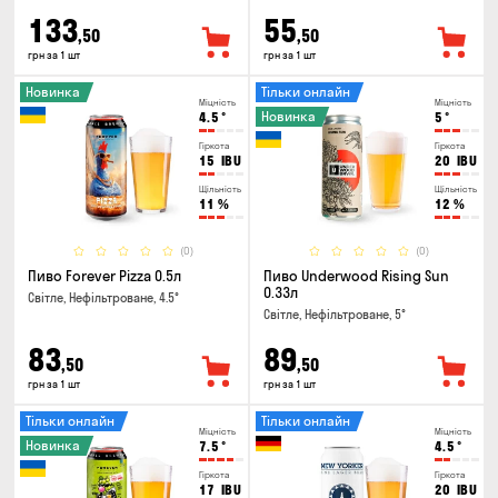
133
55
,50
,50
грн за 1 шт
грн за 1 шт
Новинка
Тільки онлайн
Міцність
Міцність
Новинка
4.5
°
5
°
Гіркота
Гіркота
15
IBU
20
IBU
Щільність
Щільність
11
%
12
%
(0)
(0)
Пиво Forever Pizza 0.5л
Пиво Underwood Rising Sun
0.33л
Світле, Нефільтроване, 4.5°
Світле, Нефільтроване, 5°
83
89
,50
,50
грн за 1 шт
грн за 1 шт
Тільки онлайн
Тільки онлайн
Міцність
Міцність
Новинка
7.5
°
4.5
°
Гіркота
Гіркота
17
IBU
20
IBU