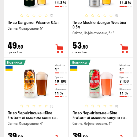
11.2
%
11.8
%
(0)
(0)
Пиво Darguner Pilsener 0.5л
Пиво Mecklenburger Weisbier
0.5л
Світле, Фільтроване, 5°
Світле, Нефільтроване, 5.1°
49
53
,50
,50
грн за 1 шт
грн за 1 шт
Новинка
Новинка
Міцність
Міцність
4
°
4
°
Гіркота
Гіркота
10
IBU
7
IBU
Щільність
Щільність
11
%
11
%
(0)
(0)
Пиво Чернігівське «Біле
Пиво Чернігівське «Біле
Fruter» зі смаком кави та
Fruter» зі смаком кавуна та
апельсину 0.5л
м'яти 0.5л
Світле, Фільтроване, 4°
Світле, Нефільтроване, 4°
39
39