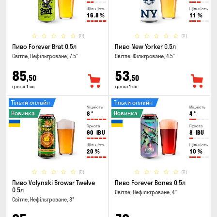
Щільність
Щільність
16.8
%
11
%
(0)
(0)
Пиво Forever Brat 0.5л
Пиво New Yorker 0.5л
Світле, Нефільтроване, 7.5°
Світле, Фільтроване, 4.5°
85
53
,50
,50
грн за 1 шт
грн за 1 шт
Тільки онлайн
Тільки онлайн
Міцність
Міцність
Новинка
Новинка
8
°
4
°
Гіркота
Гіркота
60
IBU
8
IBU
Щільність
Щільність
20
%
10
%
(0)
(0)
Пиво Volynski Browar Twelve
Пиво Forever Bones 0.5л
0.5л
Світле, Нефільтроване, 4°
Світле, Нефільтроване, 8°