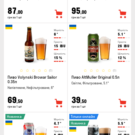
87
95
,00
,00
грн за 1 шт
грн за 1 шт
Міцність
Міцність
6
°
5.1
°
Гіркота
Гіркота
15
IBU
26
IBU
Щільність
Щільність
15
%
12
%
(0)
(0)
Пиво Volynski Browar Sailor
Пиво AltMuller Original 0.5л
0.35л
Світле, Фільтроване, 5.1°
Напівтемне, Нефільтроване, 6°
69
39
,50
,50
грн за 1 шт
грн за 1 шт
Новинка
Тільки онлайн
Міцність
Міцність
Новинка
4.7
°
5.5
°
Гіркота
Гіркота