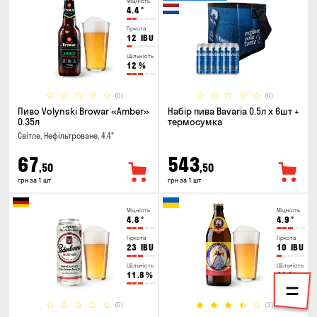
Міцність
4.4
°
Гіркота
12
IBU
Щільність
12
%
(0)
(0)
Пиво Volynski Browar «Amber»
Набір пива Bavaria 0.5л х 6шт +
0.35л
термосумка
Світле, Нефільтроване, 4.4°
67
543
,50
,50
грн за 1 шт
грн за 1 шт
Міцність
Міцність
4.8
°
4.9
°
Гіркота
Гіркота
23
IBU
10
IBU
Щільність
Щільність
11.8
%
11
%
(0)
(3)