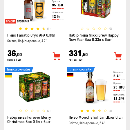
Гіркота
35
IBU
Щільність
12
%
(1)
(0)
Пиво Fanatic Cryo APA 0.33л
Набір пива Mikki Brew Happy
New Year Box 0.33л x 6шт
Світле, Нефільтроване, 4.7°
36
331
,00
,50
грн за 1 шт
грн за 1 шт
Тільки онлайн
Тільки онлайн
Міцність
5.4
°
Гіркота
25
IBU
Щільність
12.3
%
(0)
(2)
Набір пива Forever Merry
Пиво Monchshof Landbier 0.5л
Christmas Box 0.5л x 6шт
Світле, Фільтроване, 5.4°