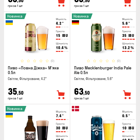
,50
,50
грн за 1 шт
грн за 1 шт
Новинка
Новинка
Міцність
Міцність
4.2
°
5.6
°
Гіркота
Гіркота
15
IBU
35
IBU
Щільність
Щільність
10.4
%
13.2
%
(0)
(0)
Пиво «Повна Діжка» М'яке
Пиво Mecklenburger India Pale
0.5л
Ale 0.5л
Світле, Фільтроване, 4.2°
Світле, Фільтроване, 5.6°
35
63
,50
,50
грн за 1 шт
грн за 1 шт
Новинка
Міцність
Міцність
7.4
°
0.5
°
Гіркота
Гіркота
30
IBU
10
IBU
Щільність
Щільність