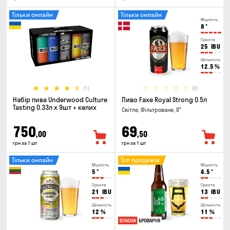
Тільки онлайн
Тільки онлайн
Міцність
8
°
Гіркота
25
IBU
Щільність
12.5
%
(1)
(0)
Набір пива Underwood Culture
Пиво Faxe Royal Strong 0.5л
Tasting 0.33л x 9шт + келих
Світле, Фільтроване, 8°
750
69
,00
,50
грн за 1 шт
грн за 1 шт
Тільки онлайн
Топ продажів
Міцність
Міцність
5
°
4.5
°
Гіркота
Гіркота
21
IBU
13
IBU
Щільність
Щільність
12
%
11
%