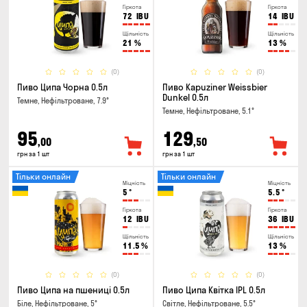
Гіркота
Гіркота
72
IBU
14
IBU
Щільність
Щільність
21
%
13
%
(0)
(0)
Пиво Ципа Чорна 0.5л
Пиво Kapuziner Weissbier
Dunkel 0.5л
Темне, Нефільтроване, 7.9°
Темне, Нефільтроване, 5.1°
95
129
,00
,50
грн за 1 шт
грн за 1 шт
Тільки онлайн
Тільки онлайн
Міцність
Міцність
5
°
5.5
°
Гіркота
Гіркота
12
IBU
36
IBU
Щільність
Щільність
11.5
%
13
%
(0)
(0)
Пиво Ципа на пшениці 0.5л
Пиво Ципа Квітка IPL 0.5л
Біле, Нефільтроване, 5°
Світле, Нефільтроване, 5.5°