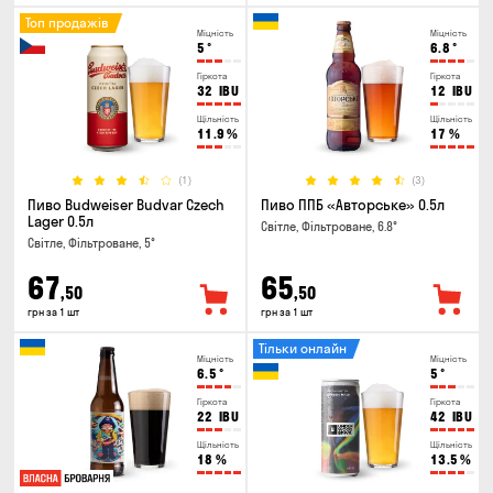
Топ продажів
Міцність
Міцність
5
°
6.8
°
Гіркота
Гіркота
32
IBU
12
IBU
Щільність
Щільність
11.9
%
17
%
(1)
(3)
Пиво Budweiser Budvar Czech
Пиво ППБ «Авторське» 0.5л
Lager 0.5л
Світле, Фільтроване, 6.8°
Світле, Фільтроване, 5°
67
65
,50
,50
грн за 1 шт
грн за 1 шт
Тільки онлайн
Міцність
Міцність
6.5
°
5
°
Гіркота
Гіркота
22
IBU
42
IBU
Щільність
Щільність
18
%
13.5
%