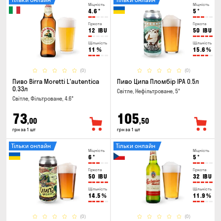
Міцність
Міцність
4.6
°
5
°
Гіркота
Гіркота
12
IBU
50
IBU
Щільність
Щільність
11
%
15.6
%
(0)
(0)
Пиво Birra Moretti L'autentica
Пиво Ципа Пломбір IPA 0.5л
0.33л
Світле, Нефільтроване, 5°
Світле, Фільтроване, 4.6°
73
105
,00
,50
грн за 1 шт
грн за 1 шт
Тільки онлайн
Тільки онлайн
Міцність
Міцність
6
°
5
°
Гіркота
Гіркота
50
IBU
32
IBU
Щільність
Щільність
14.5
%
11.9
%
(0)
(0)