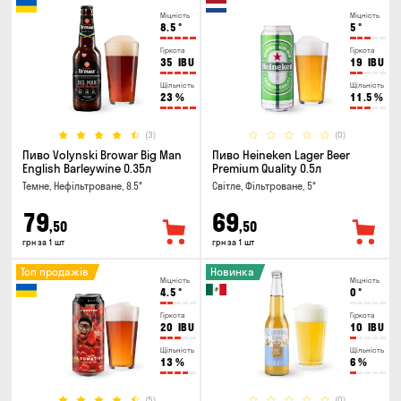
Міцність
Міцність
8.5
°
5
°
Гіркота
Гіркота
35
IBU
19
IBU
Щільність
Щільність
23
%
11.5
%
(3)
(0)
Пиво Volynski Browar Big Man
Пиво Heineken Lager Beer
English Barleywine 0.35л
Premium Quality 0.5л
Темне, Нефільтроване, 8.5°
Світле, Фільтроване, 5°
79
69
,50
,50
грн за 1 шт
грн за 1 шт
Топ продажів
Новинка
Міцність
Міцність
4.5
°
0
°
Гіркота
Гіркота
20
IBU
10
IBU
Щільність
Щільність
13
%
6
%
(5)
(0)