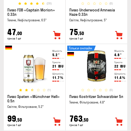
(26)
(0)
Пиво FDB «Captain Morion»
Пиво Underwood Amnesia
0.33л
Haze 0.33л
Темне, Нефільтроване, 6.5°
Світле, Нефільтроване, 5°
47
75
,00
,50
грн за 1 шт
грн за 1 шт
Тільки онлайн
Міцність
Міцність
5.2
°
4.8
°
Гіркота
Гіркота
21
IBU
22
IBU
Щільність
Щільність
11.7
%
11.4
%
(1)
(0)
Пиво Spaten «Münchner Hell»
Пиво Kostritzer Schwarzbier 5л
0.5л
Темне, Фільтроване, 4.8°
Світле, Фільтроване, 5.2°
99
763
,50
,50
грн за 1 шт
грн за 1 шт