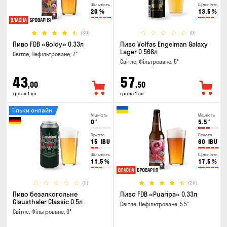
Щільність
Щільність
20
%
13.5
%
(30)
(0)
Пиво FDB «Goldy» 0.33л
Пиво Volfas Engelman Galaxy
Lager 0.568л
Світле, Нефільтроване, 7°
Світле, Фільтроване, 5°
43
57
,00
,50
грн за 1 шт
грн за 1 шт
Тільки онлайн
Міцність
Міцність
0
°
5.5
°
Гіркота
Гіркота
15
IBU
60
IBU
Щільність
Щільність
11.5
%
17.5
%
(0)
(26)
Пиво безалкогольне
Пиво FDB «Puaripa» 0.33л
Clausthaler Classic 0.5л
Світле, Нефільтроване, 5.5°
Світле, Фільтроване, 0°