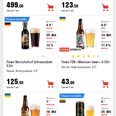
499
123
,00
,50
грн за 1 шт
грн за 1 шт
Тільки онлайн
Міцність
Міцність
4.9
°
4.5
°
Гіркота
Гіркота
25
IBU
13
IBU
Щільність
Щільність
12
%
11.5
%
(0)
(2)
Пиво Monchshof Schwarzbier
Пиво FDB «Mexican beer» 0.33л
0.5л
Світле, Нефільтроване, 4.5°
Темне, Фільтроване, 4.9°
125
43
,50
,00
грн за 1 шт
грн за 1 шт
Тільки онлайн
Міцність
Міцність
7
°
5
°
Гіркота
Гіркота
16
IBU
25
IBU