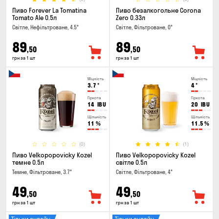
Пиво Forever La Tomatina
Пиво безалкогольне Corona
Tomato Ale 0.5л
Zero 0.33л
Світле, Нефільтроване, 4.5°
Світле, Фільтроване, 0°
89
89
,50
,50
грн за 1 шт
грн за 1 шт
Міцність
Міцність
3.7
°
4
°
Гіркота
Гіркота
14
IBU
20
IBU
Щільність
Щільність
11
%
11.5
%
(0)
(1)
Пиво Velkopopovicky Kozel
Пиво Velkopopovicky Kozel
темне 0.5л
світле 0.5л
Темне, Фільтроване, 3.7°
Світле, Фільтроване, 4°
49
49
,50
,50
грн за 1 шт
грн за 1 шт
Тільки онлайн
Тільки онлайн