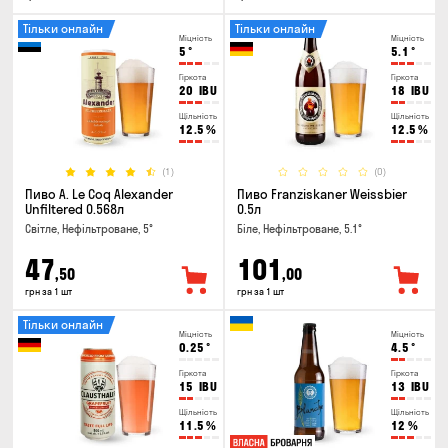
Тільки онлайн
Тільки онлайн
Міцність
Міцність
5
°
5.1
°
Гіркота
Гіркота
20
IBU
18
IBU
Щільність
Щільність
12.5
%
12.5
%
(1)
(0)
Пиво A. Le Coq Alexander
Пиво Franziskaner Weissbier
Unfiltered 0.568л
0.5л
Світле, Нефільтроване, 5°
Біле, Нефільтроване, 5.1°
47
101
,50
,00
грн за 1 шт
грн за 1 шт
Тільки онлайн
Міцність
Міцність
0.25
°
4.5
°
Гіркота
Гіркота
15
IBU
13
IBU
Щільність
Щільність
11.5
%
12
%