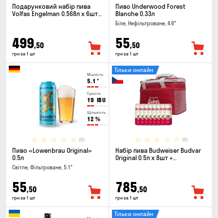
Подарунковий набір пива
Пиво Underwood Forest
Volfas Engelman 0.568л x 6шт +
Blanche 0.33л
келих 0.568л
Біле, Нефільтроване, 4.6°
499
55
,50
,50
грн за 1 шт
грн за 1 шт
Тільки онлайн
Міцність
5.1
°
Гіркота
19
IBU
Щільність
12
%
(0)
(0)
Пиво «Lowenbrau Original»
Набір пива Budweiser Budvar
0.5л
Original 0.5л х 8шт +
термосумка
Світле, Фільтроване, 5.1°
55
785
,50
,50
грн за 1 шт
грн за 1 шт
Тільки онлайн