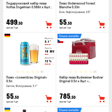
Подарунковий набір пива
Пиво Underwood Forest
Volfas Engelman 0.568л x 6шт +
Blanche 0.33л
келих 0.568л
Біле, Нефільтроване, 4.6°
499
55
,50
,50
грн за 1 шт
грн за 1 шт
Тільки онлайн
Міцність
5.1
°
Гіркота
19
IBU
Щільність
12
%
(0)
(0)
Пиво «Lowenbrau Original»
Набір пива Budweiser Budvar
0.5л
Original 0.5л х 8шт +
термосумка
Світле, Фільтроване, 5.1°
55
785
,50
,50
грн за 1 шт
грн за 1 шт
Тільки онлайн