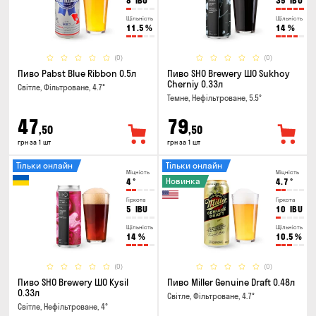
8
IBU
35
IBU
Щільність
Щільність
11.5
%
14
%
(0)
(0)
Пиво Pabst Blue Ribbon 0.5л
Пиво SHO Brewery ШО Sukhoy
Cherniy 0.33л
Світле, Фільтроване, 4.7°
Темне, Нефільтроване, 5.5°
47
79
,50
,50
грн за 1 шт
грн за 1 шт
Тільки онлайн
Тільки онлайн
Міцність
Міцність
Новинка
4
°
4.7
°
Гіркота
Гіркота
5
IBU
10
IBU
Щільність
Щільність
14
%
10.5
%
(0)
(0)
Пиво SHO Brewery ШО Kysil
Пиво Miller Genuine Draft 0.48л
0.33л
Світле, Фільтроване, 4.7°
Світле, Нефільтроване, 4°