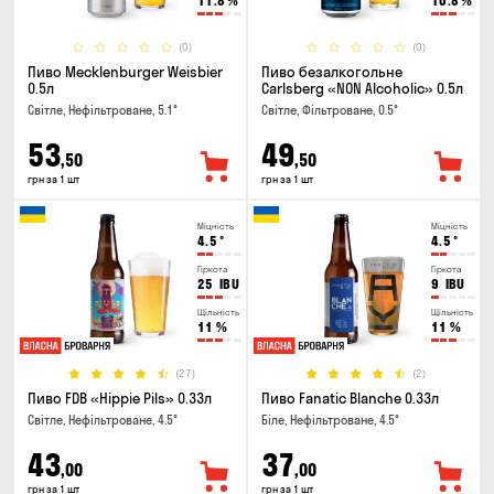
11.8
%
10.8
%
(0)
(0)
Пиво Mecklenburger Weisbier
Пиво безалкогольне
0.5л
Carlsberg «NON Alcoholic» 0.5л
Світле, Нефільтроване, 5.1°
Світле, Фільтроване, 0.5°
53
49
,50
,50
грн за 1 шт
грн за 1 шт
Міцність
Міцність
4.5
°
4.5
°
Гіркота
Гіркота
25
IBU
9
IBU
Щільність
Щільність
11
%
11
%
(27)
(2)
Пиво FDB «Hippie Pils» 0.33л
Пиво Fanatic Blanche 0.33л
Світле, Нефільтроване, 4.5°
Біле, Нефільтроване, 4.5°
43
37
,00
,00
грн за 1 шт
грн за 1 шт