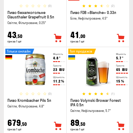
(0)
(2)
Пиво безалкогольне
Пиво FDB «Blanche» 0.33л
Clausthaler Grapefruit 0.5л
Біле, Нефільтроване, 4.5°
Світле, Фільтроване, 0.25°
43
41
,50
,00
грн за 1 шт
грн за 1 шт
Тільки онлайн
Топ продажів
Міцність
Міцність
4.8
°
5.7
°
Гіркота
Гіркота
23
IBU
45
IBU
Щільність
Щільність
11.2
%
15
%
(0)
(1)
Пиво Krombacher Pils 5л
Пиво Volynski Browar Forest
IPA 0.5л
Світле, Фільтроване, 4.8°
Світле, Нефільтроване, 5.7°
679
89
,50
,50
грн за 1 шт
грн за 1 шт