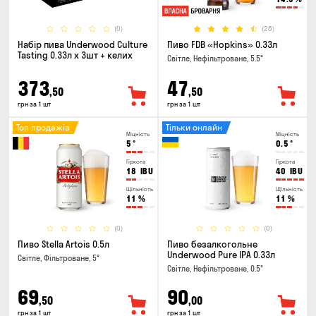
(0)
(28)
Набір пива Underwood Culture
Пиво FDB «Hopkins» 0.33л
Tasting 0.33л x 3шт + келих
Світле, Нефільтроване, 5.5°
373
47
,50
,50
грн за 1 шт
грн за 1 шт
Топ продажів
Тільки онлайн
Міцність
Міцність
5
°
0.5
°
Гіркота
Гіркота
18
IBU
40
IBU
Щільність
Щільність
11
%
11
%
(0)
(0)
Пиво Stella Artois 0.5л
Пиво безалкогольне
Underwood Pure IPA 0.33л
Світле, Фільтроване, 5°
Світле, Нефільтроване, 0.5°
69
90
,50
,00
грн за 1 шт
грн за 1 шт