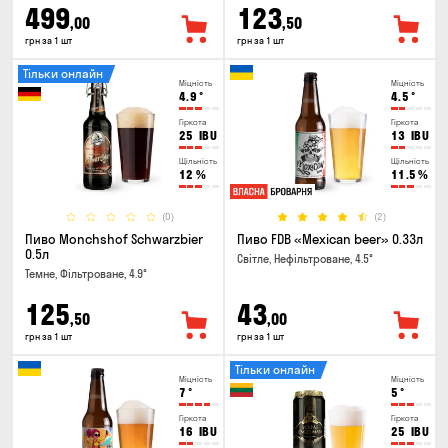
499
123
,00
,50
грн за 1 шт
грн за 1 шт
Тільки онлайн
Міцність
Міцність
4.9
°
4.5
°
Гіркота
Гіркота
25
IBU
13
IBU
Щільність
Щільність
12
%
11.5
%
(0)
(2)
Пиво Monchshof Schwarzbier
Пиво FDB «Mexican beer» 0.33л
0.5л
Світле, Нефільтроване, 4.5°
Темне, Фільтроване, 4.9°
125
43
,50
,00
грн за 1 шт
грн за 1 шт
Тільки онлайн
Міцність
Міцність
7
°
5
°
Гіркота
Гіркота
16
IBU
25
IBU