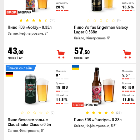
Щільність
Щільність
20
%
13.5
%
(30)
(0)
Пиво FDB «Goldy» 0.33л
Пиво Volfas Engelman Galaxy
Lager 0.568л
Світле, Нефільтроване, 7°
Світле, Фільтроване, 5°
43
57
,00
,50
грн за 1 шт
грн за 1 шт
Тільки онлайн
Міцність
Міцність
0
°
5.5
°
Гіркота
Гіркота
15
IBU
60
IBU
Щільність
Щільність
11.5
%
17.5
%
(0)
(26)
Пиво безалкогольне
Пиво FDB «Puaripa» 0.33л
Clausthaler Classic 0.5л
Світле, Нефільтроване, 5.5°
Світле, Фільтроване, 0°