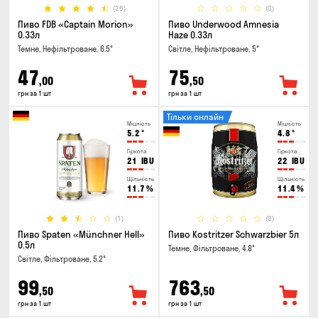
(26)
(0)
Пиво FDB «Captain Morion»
Пиво Underwood Amnesia
0.33л
Haze 0.33л
Темне, Нефільтроване, 6.5°
Світле, Нефільтроване, 5°
47
75
,00
,50
грн за 1 шт
грн за 1 шт
Тільки онлайн
Міцність
Міцність
5.2
°
4.8
°
Гіркота
Гіркота
21
IBU
22
IBU
Щільність
Щільність
11.7
%
11.4
%
(1)
(0)
Пиво Spaten «Münchner Hell»
Пиво Kostritzer Schwarzbier 5л
0.5л
Темне, Фільтроване, 4.8°
Світле, Фільтроване, 5.2°
99
763
,50
,50
грн за 1 шт
грн за 1 шт