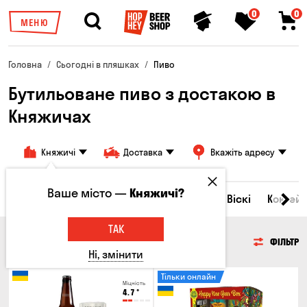
0
0
МЕНЮ
Головна
Сьогодні в пляшках
Пиво
Бутильоване пиво з достакою в
Княжичах
Княжичі
Доставка
Вкажіть адресу
Ваше місто —
Княжичі?
Всі товари
Пиво
Сидр
Вино
Віскі
Коктейл
ТАК
ПИВО
ФІЛЬТР
Ні, змінити
Тільки онлайн
Міцність
4.7
°