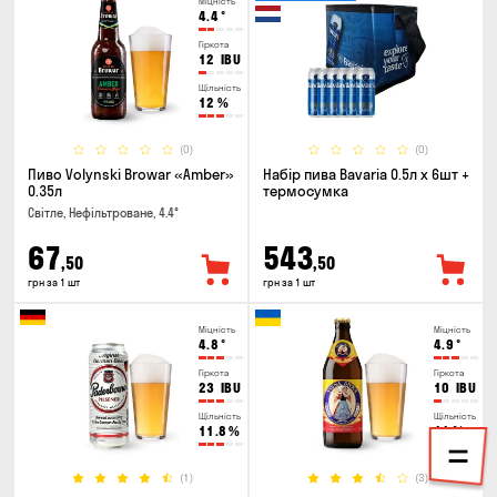
Міцність
4.4
°
Гіркота
12
IBU
Щільність
12
%
(0)
(0)
Пиво Volynski Browar «Amber»
Набір пива Bavaria 0.5л х 6шт +
0.35л
термосумка
Світле, Нефільтроване, 4.4°
67
543
,50
,50
грн за 1 шт
грн за 1 шт
Міцність
Міцність
4.8
°
4.9
°
Гіркота
Гіркота
23
IBU
10
IBU
Щільність
Щільність
11.8
%
11
%
(1)
(3)