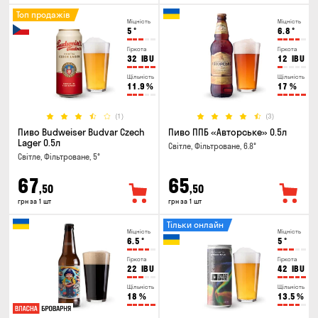
Топ продажів
Міцність
Міцність
5
°
6.8
°
Гіркота
Гіркота
32
IBU
12
IBU
Щільність
Щільність
11.9
%
17
%
(1)
(3)
Пиво Budweiser Budvar Czech
Пиво ППБ «Авторське» 0.5л
Lager 0.5л
Світле, Фільтроване, 6.8°
Світле, Фільтроване, 5°
67
65
,50
,50
грн за 1 шт
грн за 1 шт
Тільки онлайн
Міцність
Міцність
6.5
°
5
°
Гіркота
Гіркота
22
IBU
42
IBU
Щільність
Щільність
18
%
13.5
%