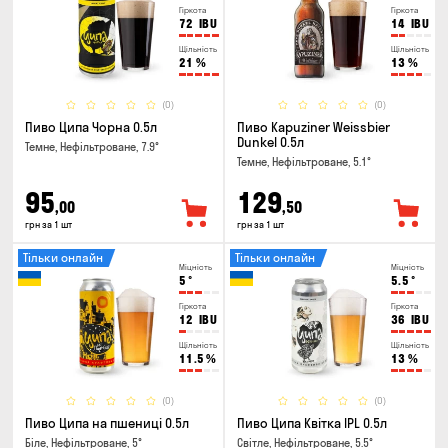
Гіркота
Гіркота
72
IBU
14
IBU
Щільність
Щільність
21
%
13
%
(0)
(0)
Пиво Ципа Чорна 0.5л
Пиво Kapuziner Weissbier
Dunkel 0.5л
Темне, Нефільтроване, 7.9°
Темне, Нефільтроване, 5.1°
95
129
,00
,50
грн за 1 шт
грн за 1 шт
Тільки онлайн
Тільки онлайн
Міцність
Міцність
5
°
5.5
°
Гіркота
Гіркота
12
IBU
36
IBU
Щільність
Щільність
11.5
%
13
%
(0)
(0)
Пиво Ципа на пшениці 0.5л
Пиво Ципа Квітка IPL 0.5л
Біле, Нефільтроване, 5°
Світле, Нефільтроване, 5.5°