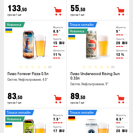
133
55
,50
,50
грн за 1 шт
грн за 1 шт
Новинка
Тільки онлайн
Міцність
Міцність
Новинка
4.5
°
5
°
Гіркота
Гіркота
15
IBU
20
IBU
Щільність
Щільність
11
%
12
%
(0)
(0)
Пиво Forever Pizza 0.5л
Пиво Underwood Rising Sun
0.33л
Світле, Нефільтроване, 4.5°
Світле, Нефільтроване, 5°
83
89
,50
,50
грн за 1 шт
грн за 1 шт
Тільки онлайн
Тільки онлайн
Міцність
Міцність
Новинка
7.5
°
4.5
°
Гіркота
Гіркота
17
IBU
20
IBU