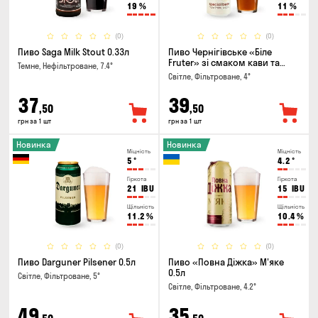
19
%
11
%
(0)
(0)
Пиво Saga Milk Stout 0.33л
Пиво Чернігівське «Біле
Fruter» зі смаком кави та
Темне, Нефільтроване, 7.4°
апельсину 0.5л
Світле, Фільтроване, 4°
37
39
,50
,50
грн за 1 шт
грн за 1 шт
Новинка
Новинка
Міцність
Міцність
5
°
4.2
°
Гіркота
Гіркота
21
IBU
15
IBU
Щільність
Щільність
11.2
%
10.4
%
(0)
(0)
Пиво Darguner Pilsener 0.5л
Пиво «Повна Діжка» М'яке
0.5л
Світле, Фільтроване, 5°
Світле, Фільтроване, 4.2°
49
35