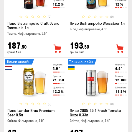
Щільність
Щільність
12.2
%
12
%
(0)
(0)
Пиво Bistrampolio Craft Dvaro
Пиво Bistrampolio Weissbier 1л
Tamsusis 1л
Біле, Нефільтроване, 4.6°
Темне, Нефільтроване, 5.5°
187
193
,50
,50
грн за 1 шт
грн за 1 шт
Тільки онлайн
Тільки онлайн
Міцність
Міцність
4.9
°
4.4
°
Гіркота
Гіркота
21
IBU
12
IBU
Щільність
Щільність
12.2
%
11.5
%
(0)
(0)
Пиво Lander Brau Premium
Пиво 2085-25.1 Fresh Tomato
Beer 0.5л
Goze 0.33л
Світле, Фільтроване, 4.9°
Світле, Нефільтроване, 4.4°