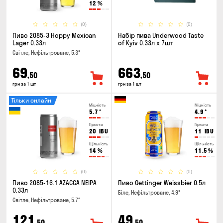
12
%
(0)
(0)
Пиво 2085-3 Hoppy Mexican
Набір пива Underwood Taste
Lager 0.33л
of Kyiv 0.33л x 7шт
Світле, Нефільтроване, 5.3°
69
663
,50
,50
грн за 1 шт
грн за 1 шт
Тільки онлайн
Міцність
Міцність
5.7
°
4.9
°
Гіркота
Гіркота
20
IBU
11
IBU
Щільність
Щільність
14
%
11.5
%
(0)
(0)
Пиво 2085-16.1 AZACCA NEIPA
Пиво Oettinger Weissbier 0.5л
0.33л
Біле, Нефільтроване, 4.9°
Світле, Нефільтроване, 5.7°
121
49
,50
,50