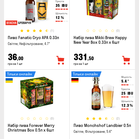
Гіркота
35
IBU
Щільність
12
%
(1)
(0)
Пиво Fanatic Cryo APA 0.33л
Набір пива Mikki Brew Happy
New Year Box 0.33л x 6шт
Світле, Нефільтроване, 4.7°
36
331
,00
,50
грн за 1 шт
грн за 1 шт
Тільки онлайн
Тільки онлайн
Міцність
5.4
°
Гіркота
25
IBU
Щільність
12.3
%
(0)
(2)
Набір пива Forever Merry
Пиво Monchshof Landbier 0.5л
Christmas Box 0.5л x 6шт
Світле, Фільтроване, 5.4°