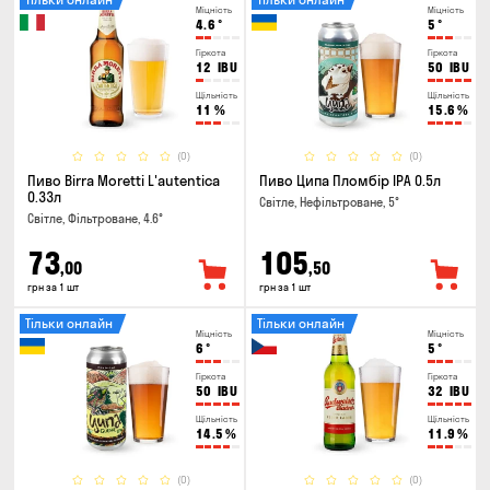
Міцність
Міцність
4.6
°
5
°
Гіркота
Гіркота
12
IBU
50
IBU
Щільність
Щільність
11
%
15.6
%
(0)
(0)
Пиво Birra Moretti L'autentica
Пиво Ципа Пломбір IPA 0.5л
0.33л
Світле, Нефільтроване, 5°
Світле, Фільтроване, 4.6°
73
105
,00
,50
грн за 1 шт
грн за 1 шт
Тільки онлайн
Тільки онлайн
Міцність
Міцність
6
°
5
°
Гіркота
Гіркота
50
IBU
32
IBU
Щільність
Щільність
14.5
%
11.9
%
(0)
(0)