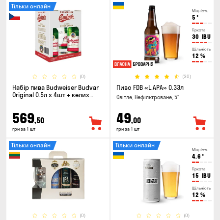
Тільки онлайн
Міцність
5
°
Гіркота
30
IBU
Щільність
12
%
(0)
(30)
Набір пива Budweiser Budvar
Пиво FDB «L.APA» 0.33л
Original 0.5л х 4шт + келих
Світле, Нефільтроване, 5°
0.33л
569
49
,50
,00
грн за 1 шт
грн за 1 шт
Тільки онлайн
Тільки онлайн
Міцність
4.6
°
Гіркота
15
IBU
Щільність
12
%
(0)
(0)