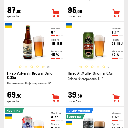
87
95
,00
,00
грн за 1 шт
грн за 1 шт
Міцність
Міцність
6
°
5.1
°
Гіркота
Гіркота
15
IBU
26
IBU
Щільність
Щільність
15
%
12
%
(0)
(0)
Пиво Volynski Browar Sailor
Пиво AltMuller Original 0.5л
0.35л
Світле, Фільтроване, 5.1°
Напівтемне, Нефільтроване, 6°
69
39
,50
,50
грн за 1 шт
грн за 1 шт
Новинка
Тільки онлайн
Міцність
Міцність
Новинка
4.7
°
5.5
°
Гіркота
Гіркота