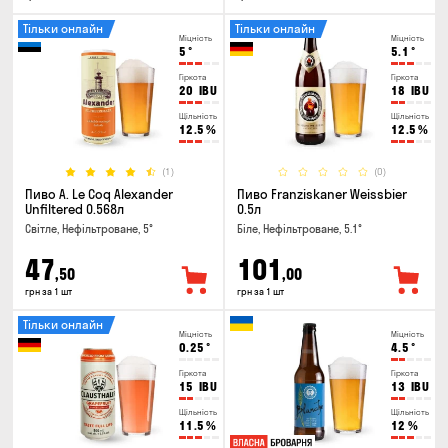
Тільки онлайн
Тільки онлайн
Міцність
Міцність
5
°
5.1
°
Гіркота
Гіркота
20
IBU
18
IBU
Щільність
Щільність
12.5
%
12.5
%
(1)
(0)
Пиво A. Le Coq Alexander
Пиво Franziskaner Weissbier
Unfiltered 0.568л
0.5л
Світле, Нефільтроване, 5°
Біле, Нефільтроване, 5.1°
47
101
,50
,00
грн за 1 шт
грн за 1 шт
Тільки онлайн
Міцність
Міцність
0.25
°
4.5
°
Гіркота
Гіркота
15
IBU
13
IBU
Щільність
Щільність
11.5
%
12
%