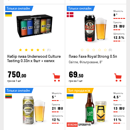
Тільки онлайн
Тільки онлайн
Міцність
8
°
Гіркота
25
IBU
Щільність
12.5
%
(1)
(0)
Набір пива Underwood Culture
Пиво Faxe Royal Strong 0.5л
Tasting 0.33л x 9шт + келих
Світле, Фільтроване, 8°
750
69
,00
,50
грн за 1 шт
грн за 1 шт
Тільки онлайн
Топ продажів
Міцність
Міцність
5
°
4.5
°
Гіркота
Гіркота
21
IBU
13
IBU
Щільність
Щільність
12
%
11
%