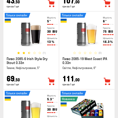
43
107
,50
,00
грн за 1 шт
грн за 1 шт
Тільки онлайн
Тільки онлайн
Міцність
Міцність
5
°
6
°
Гіркота
Гіркота
30
IBU
75
IBU
Щільність
Щільність
13
%
14.3
%
(1)
(0)
Пиво 2085-6 Irish Style Dry
Пиво 2085-19 West Coast IPA
Stout 0.33л
0.33л
Темне, Нефільтроване, 5°
Світле, Нефільтроване, 6°
69
111
,50
,00
грн за 1 шт
грн за 1 шт
Тільки онлайн
Тільки онлайн
Міцність
Новинка
5.3
°
Гіркота
30
IBU
Щільність