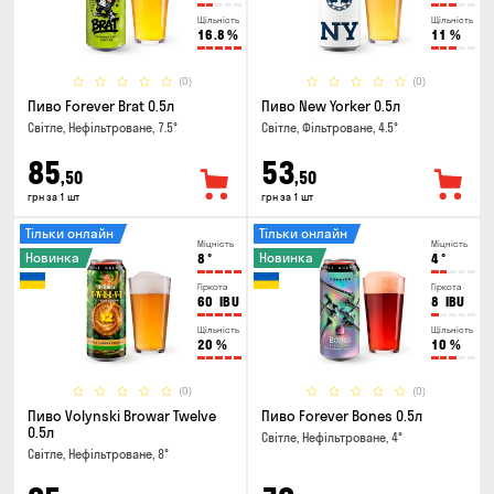
Щільність
Щільність
16.8
%
11
%
(0)
(0)
Пиво Forever Brat 0.5л
Пиво New Yorker 0.5л
Світле, Нефільтроване, 7.5°
Світле, Фільтроване, 4.5°
85
53
,50
,50
грн за 1 шт
грн за 1 шт
Тільки онлайн
Тільки онлайн
Міцність
Міцність
Новинка
Новинка
8
°
4
°
Гіркота
Гіркота
60
IBU
8
IBU
Щільність
Щільність
20
%
10
%
(0)
(0)
Пиво Volynski Browar Twelve
Пиво Forever Bones 0.5л
0.5л
Світле, Нефільтроване, 4°
Світле, Нефільтроване, 8°