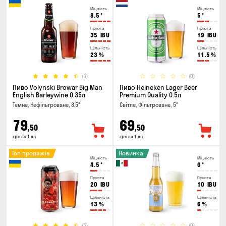
Міцність
Міцність
8.5
°
5
°
Гіркота
Гіркота
35
IBU
19
IBU
Щільність
Щільність
23
%
11.5
%
(3)
(0)
Пиво Volynski Browar Big Man
Пиво Heineken Lager Beer
English Barleywine 0.35л
Premium Quality 0.5л
Темне, Нефільтроване, 8.5°
Світле, Фільтроване, 5°
79
69
,50
,50
грн за 1 шт
грн за 1 шт
Топ продажів
Новинка
Міцність
Міцність
4.5
°
0
°
Гіркота
Гіркота
20
IBU
10
IBU
Щільність
Щільність
13
%
6
%
(5)
(0)