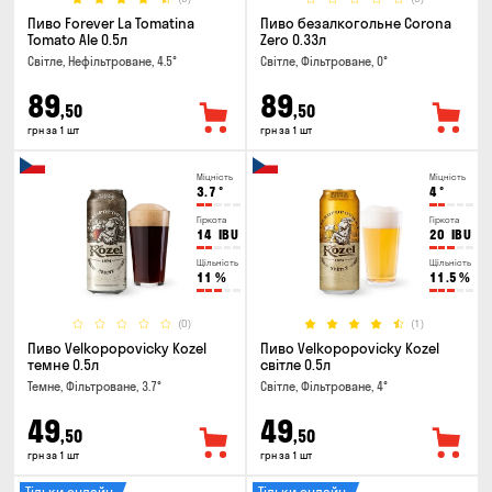
Пиво Forever La Tomatina
Пиво безалкогольне Corona
Tomato Ale 0.5л
Zero 0.33л
Світле, Нефільтроване, 4.5°
Світле, Фільтроване, 0°
89
89
,50
,50
грн за 1 шт
грн за 1 шт
Міцність
Міцність
3.7
°
4
°
Гіркота
Гіркота
14
IBU
20
IBU
Щільність
Щільність
11
%
11.5
%
(0)
(1)
Пиво Velkopopovicky Kozel
Пиво Velkopopovicky Kozel
темне 0.5л
світле 0.5л
Темне, Фільтроване, 3.7°
Світле, Фільтроване, 4°
49
49
,50
,50
грн за 1 шт
грн за 1 шт
Тільки онлайн
Тільки онлайн