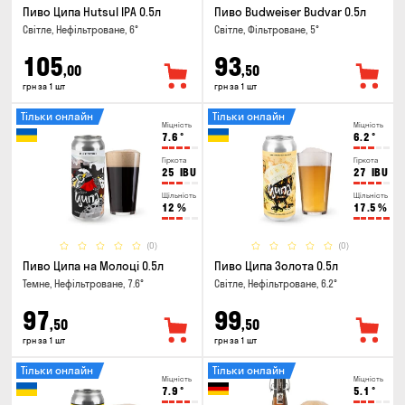
Пиво Ципа Hutsul IPA 0.5л
Пиво Budweiser Budvar 0.5л
Світле, Нефільтроване, 6°
Світле, Фільтроване, 5°
105
93
,00
,50
грн за 1 шт
грн за 1 шт
Тільки онлайн
Тільки онлайн
Міцність
Міцність
7.6
°
6.2
°
Гіркота
Гіркота
25
IBU
27
IBU
Щільність
Щільність
12
%
17.5
%
(0)
(0)
Пиво Ципа на Молоці 0.5л
Пиво Ципа Золота 0.5л
Темне, Нефільтроване, 7.6°
Світле, Нефільтроване, 6.2°
97
99
,50
,50
грн за 1 шт
грн за 1 шт
Тільки онлайн
Тільки онлайн
Міцність
Міцність
7.9
°
5.1
°