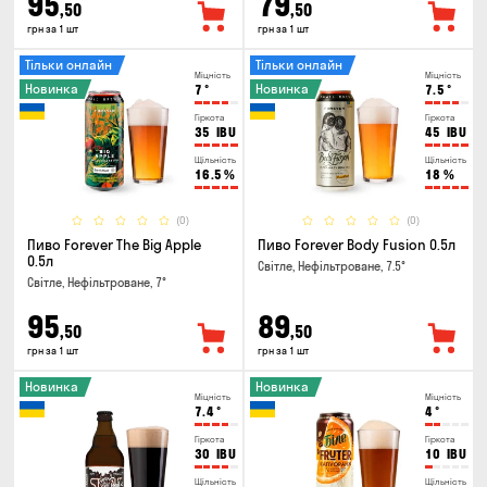
95
79
,50
,50
грн за 1 шт
грн за 1 шт
Тільки онлайн
Тільки онлайн
Міцність
Міцність
Новинка
Новинка
7
°
7.5
°
Гіркота
Гіркота
35
IBU
45
IBU
Щільність
Щільність
16.5
%
18
%
(0)
(0)
Пиво Forever The Big Apple
Пиво Forever Body Fusion 0.5л
0.5л
Світле, Нефільтроване, 7.5°
Світле, Нефільтроване, 7°
95
89
,50
,50
грн за 1 шт
грн за 1 шт
Новинка
Новинка
Міцність
Міцність
7.4
°
4
°
Гіркота
Гіркота
30
IBU
10
IBU
Щільність
Щільність