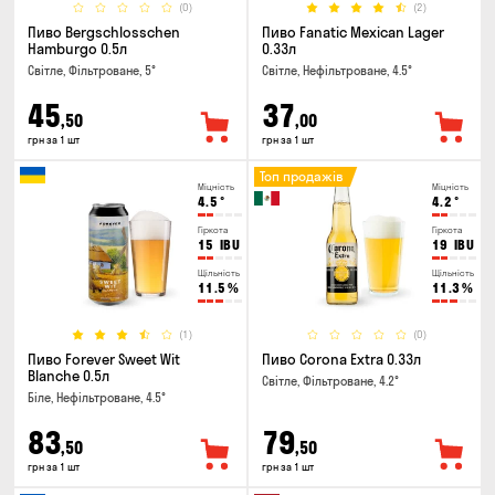
(0)
(2)
Пиво Bergschlosschen
Пиво Fanatic Mexican Lager
Hamburgo 0.5л
0.33л
Світле, Фільтроване, 5°
Світле, Нефільтроване, 4.5°
45
37
,50
,00
грн за 1 шт
грн за 1 шт
Топ продажів
Міцність
Міцність
4.5
°
4.2
°
Гіркота
Гіркота
15
IBU
19
IBU
Щільність
Щільність
11.5
%
11.3
%
(1)
(0)
Пиво Forever Sweet Wit
Пиво Corona Extra 0.33л
Blanche 0.5л
Світле, Фільтроване, 4.2°
Біле, Нефільтроване, 4.5°
83
79
,50
,50
грн за 1 шт
грн за 1 шт