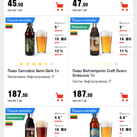
45
47
,50
,50
грн за 1 шт
грн за 1 шт
Тільки онлайн
Тільки онлайн
Міцність
Міцність
Новинка
5
°
5
°
Гіркота
Гіркота
15
IBU
14
IBU
Щільність
Щільність
12
%
11
%
(3)
(0)
Пиво Cannabis Semi-Dark 1л
Пиво Bistrampolio Craft Dvaro
Sviesusis 1л
Напівтемне, Нефільтроване, 5°
Світле, Нефільтроване, 5°
187
187
,50
,50
грн за 1 шт
грн за 1 шт
Тільки онлайн
Тільки онлайн
Міцність
Міцність
Новинка
5.5
°
4.6
°
Гіркота
Гіркота
16
IBU
12
IBU