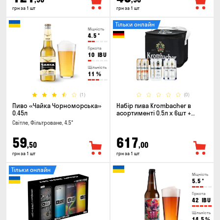
грн за 1 шт
грн за 1 шт
Тільки онлайн
Міцність
4.5
°
Гіркота
10
IBU
Щільність
11
%
(1)
(0)
Пиво «Чайка Чорноморська»
Набір пива Krombacher в
0.45л
асортименті 0.5л х 6шт +
термосумка
Світле, Фільтроване, 4.5°
59
617
,50
,00
грн за 1 шт
грн за 1 шт
Тільки онлайн
Міцність
5.5
°
Гіркота
42
IBU
Щільність
14.5
%