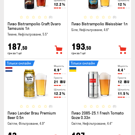
Щільність
Щільність
12.2
%
12
%
(0)
(0)
Пиво Bistrampolio Craft Dvaro
Пиво Bistrampolio Weissbier 1л
Tamsusis 1л
Біле, Нефільтроване, 4.6°
Темне, Нефільтроване, 5.5°
187
193
,50
,50
грн за 1 шт
грн за 1 шт
Тільки онлайн
Тільки онлайн
Міцність
Міцність
4.9
°
4.4
°
Гіркота
Гіркота
21
IBU
12
IBU
Щільність
Щільність
12.2
%
11.5
%
(0)
(0)
Пиво Lander Brau Premium
Пиво 2085-25.1 Fresh Tomato
Beer 0.5л
Goze 0.33л
Світле, Фільтроване, 4.9°
Світле, Нефільтроване, 4.4°