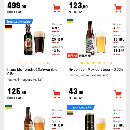
499
123
,00
,50
грн за 1 шт
грн за 1 шт
Тільки онлайн
Міцність
Міцність
4.9
°
4.5
°
Гіркота
Гіркота
25
IBU
13
IBU
Щільність
Щільність
12
%
11.5
%
(0)
(2)
Пиво Monchshof Schwarzbier
Пиво FDB «Mexican beer» 0.33л
0.5л
Світле, Нефільтроване, 4.5°
Темне, Фільтроване, 4.9°
125
43
,50
,00
грн за 1 шт
грн за 1 шт
Тільки онлайн
Міцність
Міцність
7
°
5
°
Гіркота
Гіркота
16
IBU
25
IBU