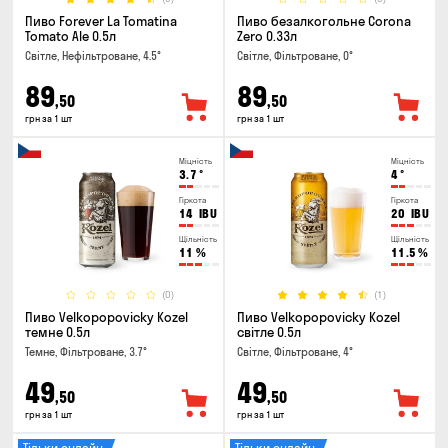
Пиво Forever La Tomatina
Пиво безалкогольне Corona
Tomato Ale 0.5л
Zero 0.33л
Світле, Нефільтроване, 4.5°
Світле, Фільтроване, 0°
89
89
,50
,50
грн за 1 шт
грн за 1 шт
Міцність
Міцність
3.7
°
4
°
Гіркота
Гіркота
14
IBU
20
IBU
Щільність
Щільність
11
%
11.5
%
(0)
(1)
Пиво Velkopopovicky Kozel
Пиво Velkopopovicky Kozel
темне 0.5л
світле 0.5л
Темне, Фільтроване, 3.7°
Світле, Фільтроване, 4°
49
49
,50
,50
грн за 1 шт
грн за 1 шт
Тільки онлайн
Тільки онлайн