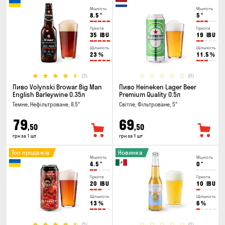
Міцність
Міцність
8.5
°
5
°
Гіркота
Гіркота
35
IBU
19
IBU
Щільність
Щільність
23
%
11.5
%
(3)
(0)
Пиво Volynski Browar Big Man
Пиво Heineken Lager Beer
English Barleywine 0.35л
Premium Quality 0.5л
Темне, Нефільтроване, 8.5°
Світле, Фільтроване, 5°
79
69
,50
,50
грн за 1 шт
грн за 1 шт
Топ продажів
Новинка
Міцність
Міцність
4.5
°
0
°
Гіркота
Гіркота
20
IBU
10
IBU
Щільність
Щільність
13
%
6
%
(5)
(0)