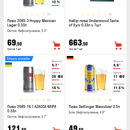
12
%
(0)
(0)
Пиво 2085-3 Hoppy Mexican
Набір пива Underwood Taste
Lager 0.33л
of Kyiv 0.33л x 7шт
Світле, Нефільтроване, 5.3°
69
663
,50
,50
грн за 1 шт
грн за 1 шт
Тільки онлайн
Міцність
Міцність
5.7
°
4.9
°
Гіркота
Гіркота
20
IBU
11
IBU
Щільність
Щільність
14
%
11.5
%
(0)
(0)
Пиво 2085-16.1 AZACCA NEIPA
Пиво Oettinger Weissbier 0.5л
0.33л
Біле, Нефільтроване, 4.9°
Світле, Нефільтроване, 5.7°
121
49
,50
,50