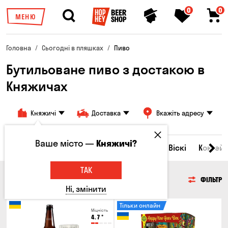
0
0
МЕНЮ
Головна
Сьогодні в пляшках
Пиво
Бутильоване пиво з достакою в
Княжичах
Княжичі
Доставка
Вкажіть адресу
Ваше місто —
Княжичі?
Всі товари
Пиво
Сидр
Вино
Віскі
Коктейл
ТАК
ПИВО
ФІЛЬТР
Ні, змінити
Тільки онлайн
Міцність
4.7
°