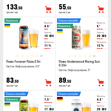
133
55
,50
,50
грн за 1 шт
грн за 1 шт
Новинка
Тільки онлайн
Міцність
Міцність
Новинка
4.5
°
5
°
Гіркота
Гіркота
15
IBU
20
IBU
Щільність
Щільність
11
%
12
%
(0)
(0)
Пиво Forever Pizza 0.5л
Пиво Underwood Rising Sun
0.33л
Світле, Нефільтроване, 4.5°
Світле, Нефільтроване, 5°
83
89
,50
,50
грн за 1 шт
грн за 1 шт
Тільки онлайн
Тільки онлайн
Міцність
Міцність
Новинка
7.5
°
4.5
°
Гіркота
Гіркота
17
IBU
20
IBU