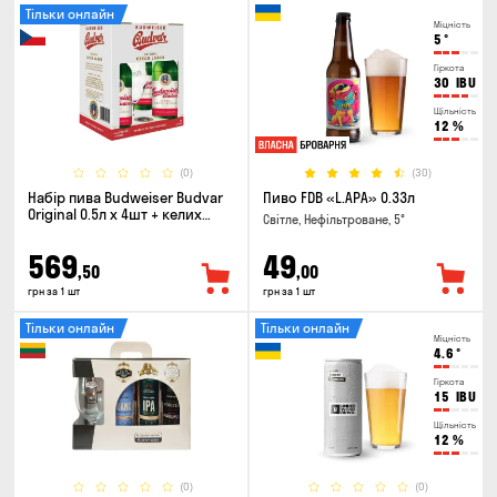
Тільки онлайн
Міцність
5
°
Гіркота
30
IBU
Щільність
12
%
(0)
(30)
Набір пива Budweiser Budvar
Пиво FDB «L.APA» 0.33л
Original 0.5л х 4шт + келих
Світле, Нефільтроване, 5°
0.33л
569
49
,50
,00
грн за 1 шт
грн за 1 шт
Тільки онлайн
Тільки онлайн
Міцність
4.6
°
Гіркота
15
IBU
Щільність
12
%
(0)
(0)