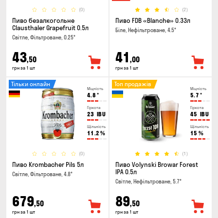
(0)
(2)
Пиво безалкогольне
Пиво FDB «Blanche» 0.33л
Clausthaler Grapefruit 0.5л
Біле, Нефільтроване, 4.5°
Світле, Фільтроване, 0.25°
43
41
,50
,00
грн за 1 шт
грн за 1 шт
Тільки онлайн
Топ продажів
Міцність
Міцність
4.8
°
5.7
°
Гіркота
Гіркота
23
IBU
45
IBU
Щільність
Щільність
11.2
%
15
%
(0)
(1)
Пиво Krombacher Pils 5л
Пиво Volynski Browar Forest
IPA 0.5л
Світле, Фільтроване, 4.8°
Світле, Нефільтроване, 5.7°
679
89
,50
,50
грн за 1 шт
грн за 1 шт