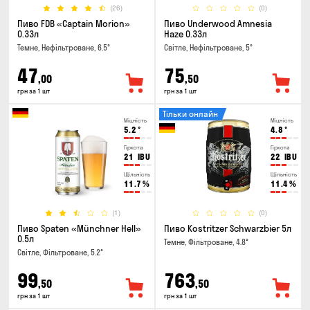
(26)
(0)
Пиво FDB «Captain Morion»
Пиво Underwood Amnesia
0.33л
Haze 0.33л
Темне, Нефільтроване, 6.5°
Світле, Нефільтроване, 5°
47
75
,00
,50
грн за 1 шт
грн за 1 шт
Тільки онлайн
Міцність
Міцність
5.2
°
4.8
°
Гіркота
Гіркота
21
IBU
22
IBU
Щільність
Щільність
11.7
%
11.4
%
(1)
(0)
Пиво Spaten «Münchner Hell»
Пиво Kostritzer Schwarzbier 5л
0.5л
Темне, Фільтроване, 4.8°
Світле, Фільтроване, 5.2°
99
763
,50
,50
грн за 1 шт
грн за 1 шт