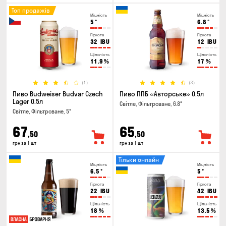
Топ продажів
Міцність
Міцність
5
°
6.8
°
Гіркота
Гіркота
32
IBU
12
IBU
Щільність
Щільність
11.9
%
17
%
(1)
(3)
Пиво Budweiser Budvar Czech
Пиво ППБ «Авторське» 0.5л
Lager 0.5л
Світле, Фільтроване, 6.8°
Світле, Фільтроване, 5°
67
65
,50
,50
грн за 1 шт
грн за 1 шт
Тільки онлайн
Міцність
Міцність
6.5
°
5
°
Гіркота
Гіркота
22
IBU
42
IBU
Щільність
Щільність
18
%
13.5
%