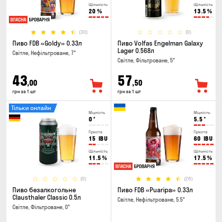
Щільність
Щільність
20
%
13.5
%
(30)
(0)
Пиво FDB «Goldy» 0.33л
Пиво Volfas Engelman Galaxy
Lager 0.568л
Світле, Нефільтроване, 7°
Світле, Фільтроване, 5°
43
57
,00
,50
грн за 1 шт
грн за 1 шт
Тільки онлайн
Міцність
Міцність
0
°
5.5
°
Гіркота
Гіркота
15
IBU
60
IBU
Щільність
Щільність
11.5
%
17.5
%
(0)
(26)
Пиво безалкогольне
Пиво FDB «Puaripa» 0.33л
Clausthaler Classic 0.5л
Світле, Нефільтроване, 5.5°
Світле, Фільтроване, 0°