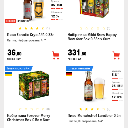
Гіркота
35
IBU
Щільність
12
%
(1)
(0)
Пиво Fanatic Cryo APA 0.33л
Набір пива Mikki Brew Happy
New Year Box 0.33л x 6шт
Світле, Нефільтроване, 4.7°
36
331
,00
,50
грн за 1 шт
грн за 1 шт
Тільки онлайн
Тільки онлайн
Міцність
5.4
°
Гіркота
25
IBU
Щільність
12.3
%
(0)
(2)
Набір пива Forever Merry
Пиво Monchshof Landbier 0.5л
Christmas Box 0.5л x 6шт
Світле, Фільтроване, 5.4°