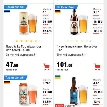
Тільки онлайн
Тільки онлайн
Міцність
Міцність
5
°
5.1
°
Гіркота
Гіркота
20
IBU
18
IBU
Щільність
Щільність
12.5
%
12.5
%
(1)
(0)
Пиво A. Le Coq Alexander
Пиво Franziskaner Weissbier
Unfiltered 0.568л
0.5л
Світле, Нефільтроване, 5°
Біле, Нефільтроване, 5.1°
47
101
,50
,00
грн за 1 шт
грн за 1 шт
Тільки онлайн
Міцність
Міцність
0.25
°
4.5
°
Гіркота
Гіркота
15
IBU
13
IBU
Щільність
Щільність
11.5
%
12
%