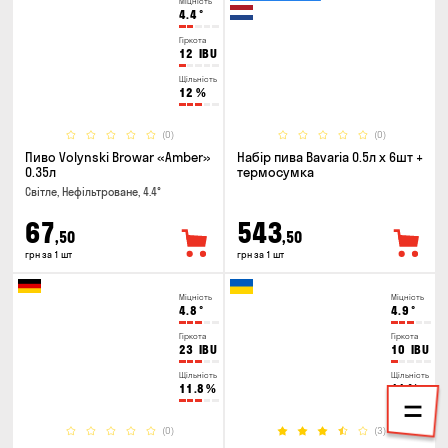
Міцність
4.4
°
Гіркота
12
IBU
Щільність
12
%
(0)
(0)
Пиво Volynski Browar «Amber»
Набір пива Bavaria 0.5л х 6шт +
0.35л
термосумка
Світле, Нефільтроване, 4.4°
67
543
,50
,50
грн за 1 шт
грн за 1 шт
Міцність
Міцність
4.8
°
4.9
°
Гіркота
Гіркота
23
IBU
10
IBU
Щільність
Щільність
11.8
%
11
%
(0)
(3)