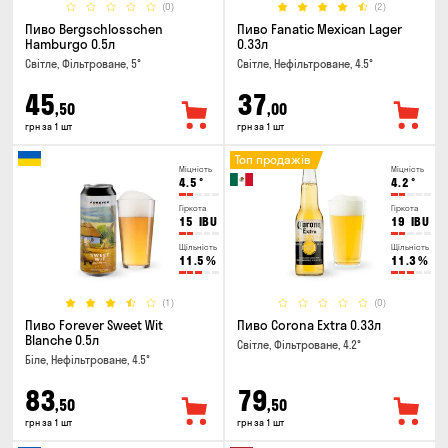
(0)
(2)
Пиво Bergschlosschen
Пиво Fanatic Mexican Lager
Hamburgo 0.5л
0.33л
Світле, Фільтроване, 5°
Світле, Нефільтроване, 4.5°
45
37
,50
,00
грн за 1 шт
грн за 1 шт
Топ продажів
Міцність
Міцність
4.5
°
4.2
°
Гіркота
Гіркота
15
IBU
19
IBU
Щільність
Щільність
11.5
%
11.3
%
(1)
(0)
Пиво Forever Sweet Wit
Пиво Corona Extra 0.33л
Blanche 0.5л
Світле, Фільтроване, 4.2°
Біле, Нефільтроване, 4.5°
83
79
,50
,50
грн за 1 шт
грн за 1 шт