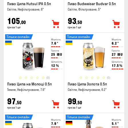
Пиво Ципа Hutsul IPA 0.5л
Пиво Budweiser Budvar 0.5л
Світле, Нефільтроване, 6°
Світле, Фільтроване, 5°
105
93
,00
,50
грн за 1 шт
грн за 1 шт
Тільки онлайн
Тільки онлайн
Міцність
Міцність
7.6
°
6.2
°
Гіркота
Гіркота
25
IBU
27
IBU
Щільність
Щільність
12
%
17.5
%
(0)
(0)
Пиво Ципа на Молоці 0.5л
Пиво Ципа Золота 0.5л
Темне, Нефільтроване, 7.6°
Світле, Нефільтроване, 6.2°
97
99
,50
,50
грн за 1 шт
грн за 1 шт
Тільки онлайн
Тільки онлайн
Міцність
Міцність
7.9
°
5.1
°