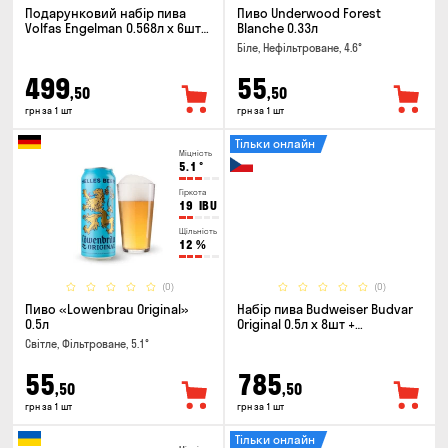
Подарунковий набір пива
Пиво Underwood Forest
Volfas Engelman 0.568л x 6шт +
Blanche 0.33л
келих 0.568л
Біле, Нефільтроване, 4.6°
499
55
,50
,50
грн за 1 шт
грн за 1 шт
Тільки онлайн
Міцність
5.1
°
Гіркота
19
IBU
Щільність
12
%
(0)
(0)
Пиво «Lowenbrau Original»
Набір пива Budweiser Budvar
0.5л
Original 0.5л х 8шт +
термосумка
Світле, Фільтроване, 5.1°
55
785
,50
,50
грн за 1 шт
грн за 1 шт
Тільки онлайн