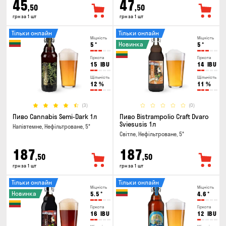
45
47
,50
,50
грн за 1 шт
грн за 1 шт
Тільки онлайн
Тільки онлайн
Міцність
Міцність
Новинка
5
°
5
°
Гіркота
Гіркота
15
IBU
14
IBU
Щільність
Щільність
12
%
11
%
(3)
(0)
Пиво Cannabis Semi-Dark 1л
Пиво Bistrampolio Craft Dvaro
Sviesusis 1л
Напівтемне, Нефільтроване, 5°
Світле, Нефільтроване, 5°
187
187
,50
,50
грн за 1 шт
грн за 1 шт
Тільки онлайн
Тільки онлайн
Міцність
Міцність
Новинка
5.5
°
4.6
°
Гіркота
Гіркота
16
IBU
12
IBU