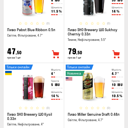
8
IBU
35
IBU
Щільність
Щільність
11.5
%
14
%
(0)
(0)
Пиво Pabst Blue Ribbon 0.5л
Пиво SHO Brewery ШО Sukhoy
Cherniy 0.33л
Світле, Фільтроване, 4.7°
Темне, Нефільтроване, 5.5°
47
79
,50
,50
грн за 1 шт
грн за 1 шт
Тільки онлайн
Тільки онлайн
Міцність
Міцність
Новинка
4
°
4.7
°
Гіркота
Гіркота
5
IBU
10
IBU
Щільність
Щільність
14
%
10.5
%
(0)
(0)
Пиво SHO Brewery ШО Kysil
Пиво Miller Genuine Draft 0.48л
0.33л
Світле, Фільтроване, 4.7°
Світле, Нефільтроване, 4°