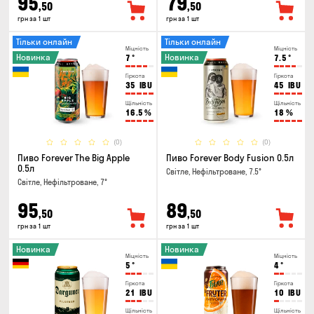
95
79
,50
,50
грн за 1 шт
грн за 1 шт
Тільки онлайн
Тільки онлайн
Міцність
Міцність
Новинка
Новинка
7
°
7.5
°
Гіркота
Гіркота
35
IBU
45
IBU
Щільність
Щільність
16.5
%
18
%
(0)
(0)
Пиво Forever The Big Apple
Пиво Forever Body Fusion 0.5л
0.5л
Світле, Нефільтроване, 7.5°
Світле, Нефільтроване, 7°
95
89
,50
,50
грн за 1 шт
грн за 1 шт
Новинка
Новинка
Міцність
Міцність
5
°
4
°
Гіркота
Гіркота
21
IBU
10
IBU
Щільність
Щільність