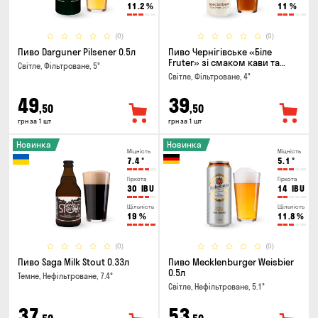
11.2
%
11
%
(0)
(0)
Пиво Darguner Pilsener 0.5л
Пиво Чернігівське «Біле
Fruter» зі смаком кави та
Світле, Фільтроване, 5°
апельсину 0.5л
Світле, Фільтроване, 4°
49
39
,50
,50
грн за 1 шт
грн за 1 шт
Новинка
Новинка
Міцність
Міцність
7.4
°
5.1
°
Гіркота
Гіркота
30
IBU
14
IBU
Щільність
Щільність
19
%
11.8
%
(0)
(0)
Пиво Saga Milk Stout 0.33л
Пиво Mecklenburger Weisbier
0.5л
Темне, Нефільтроване, 7.4°
Світле, Нефільтроване, 5.1°
37
53