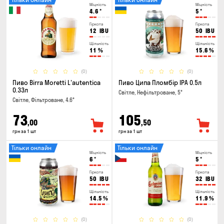
Міцність
Міцність
4.6
°
5
°
Гіркота
Гіркота
12
IBU
50
IBU
Щільність
Щільність
11
%
15.6
%
(0)
(0)
Пиво Birra Moretti L'autentica
Пиво Ципа Пломбір IPA 0.5л
0.33л
Світле, Нефільтроване, 5°
Світле, Фільтроване, 4.6°
73
105
,00
,50
грн за 1 шт
грн за 1 шт
Тільки онлайн
Тільки онлайн
Міцність
Міцність
6
°
5
°
Гіркота
Гіркота
50
IBU
32
IBU
Щільність
Щільність
14.5
%
11.9
%
(0)
(0)