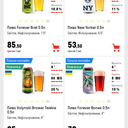
Щільність
Щільність
16.8
%
11
%
(0)
(0)
Пиво Forever Brat 0.5л
Пиво New Yorker 0.5л
Світле, Нефільтроване, 7.5°
Світле, Фільтроване, 4.5°
85
53
,50
,50
грн за 1 шт
грн за 1 шт
Тільки онлайн
Тільки онлайн
Міцність
Міцність
Новинка
Новинка
8
°
4
°
Гіркота
Гіркота
60
IBU
8
IBU
Щільність
Щільність
20
%
10
%
(0)
(0)
Пиво Volynski Browar Twelve
Пиво Forever Bones 0.5л
0.5л
Світле, Нефільтроване, 4°
Світле, Нефільтроване, 8°