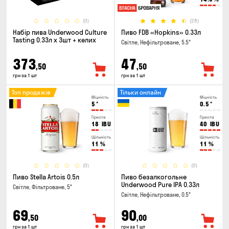
(0)
(28)
Набір пива Underwood Culture
Пиво FDB «Hopkins» 0.33л
Tasting 0.33л x 3шт + келих
Світле, Нефільтроване, 5.5°
373
47
,50
,50
грн за 1 шт
грн за 1 шт
Топ продажів
Тільки онлайн
Міцність
Міцність
5
°
0.5
°
Гіркота
Гіркота
18
IBU
40
IBU
Щільність
Щільність
11
%
11
%
(0)
(0)
Пиво Stella Artois 0.5л
Пиво безалкогольне
Underwood Pure IPA 0.33л
Світле, Фільтроване, 5°
Світле, Нефільтроване, 0.5°
69
90
,50
,00
грн за 1 шт
грн за 1 шт