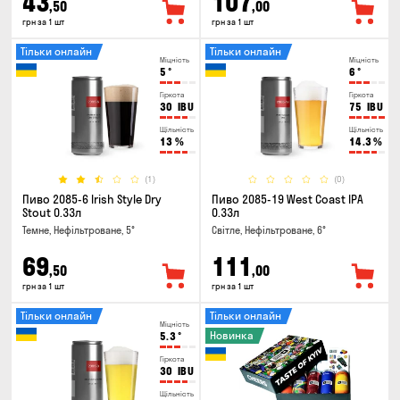
43
107
,50
,00
грн за 1 шт
грн за 1 шт
Тільки онлайн
Тільки онлайн
Міцність
Міцність
5
°
6
°
Гіркота
Гіркота
30
IBU
75
IBU
Щільність
Щільність
13
%
14.3
%
(1)
(0)
Пиво 2085-6 Irish Style Dry
Пиво 2085-19 West Coast IPA
Stout 0.33л
0.33л
Темне, Нефільтроване, 5°
Світле, Нефільтроване, 6°
69
111
,50
,00
грн за 1 шт
грн за 1 шт
Тільки онлайн
Тільки онлайн
Міцність
Новинка
5.3
°
Гіркота
30
IBU
Щільність