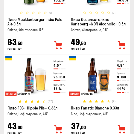
13.2
%
10.8
%
(0)
(0)
Пиво Mecklenburger India Pale
Пиво безалкогольне
Ale 0.5л
Carlsberg «NON Alcoholic» 0.5л
Світле, Фільтроване, 5.6°
Світле, Фільтроване, 0.5°
63
49
,50
,50
грн за 1 шт
грн за 1 шт
Міцність
Міцність
4.5
°
4.5
°
Гіркота
Гіркота
25
IBU
9
IBU
Щільність
Щільність
11
%
11
%
(27)
(2)
Пиво FDB «Hippie Pils» 0.33л
Пиво Fanatic Blanche 0.33л
Світле, Нефільтроване, 4.5°
Біле, Нефільтроване, 4.5°
43
37
,00
,00
грн за 1 шт
грн за 1 шт