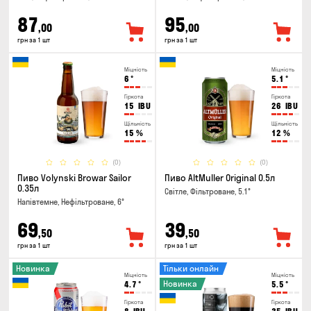
87
95
,00
,00
грн за 1 шт
грн за 1 шт
Міцність
Міцність
6
°
5.1
°
Гіркота
Гіркота
15
IBU
26
IBU
Щільність
Щільність
15
%
12
%
(0)
(0)
Пиво Volynski Browar Sailor
Пиво AltMuller Original 0.5л
0.35л
Світле, Фільтроване, 5.1°
Напівтемне, Нефільтроване, 6°
69
39
,50
,50
грн за 1 шт
грн за 1 шт
Новинка
Тільки онлайн
Міцність
Міцність
Новинка
4.7
°
5.5
°
Гіркота
Гіркота