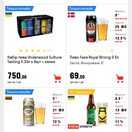
Тільки онлайн
Тільки онлайн
Міцність
8
°
Гіркота
25
IBU
Щільність
12.5
%
(1)
(0)
Набір пива Underwood Culture
Пиво Faxe Royal Strong 0.5л
Tasting 0.33л x 9шт + келих
Світле, Фільтроване, 8°
750
69
,00
,50
грн за 1 шт
грн за 1 шт
Тільки онлайн
Топ продажів
Міцність
Міцність
5
°
4.5
°
Гіркота
Гіркота
21
IBU
13
IBU
Щільність
Щільність
12
%
11
%