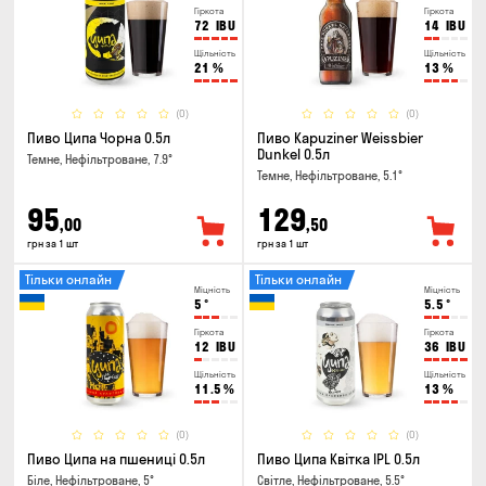
Гіркота
Гіркота
72
IBU
14
IBU
Щільність
Щільність
21
%
13
%
(0)
(0)
Пиво Ципа Чорна 0.5л
Пиво Kapuziner Weissbier
Dunkel 0.5л
Темне, Нефільтроване, 7.9°
Темне, Нефільтроване, 5.1°
95
129
,00
,50
грн за 1 шт
грн за 1 шт
Тільки онлайн
Тільки онлайн
Міцність
Міцність
5
°
5.5
°
Гіркота
Гіркота
12
IBU
36
IBU
Щільність
Щільність
11.5
%
13
%
(0)
(0)
Пиво Ципа на пшениці 0.5л
Пиво Ципа Квітка IPL 0.5л
Біле, Нефільтроване, 5°
Світле, Нефільтроване, 5.5°